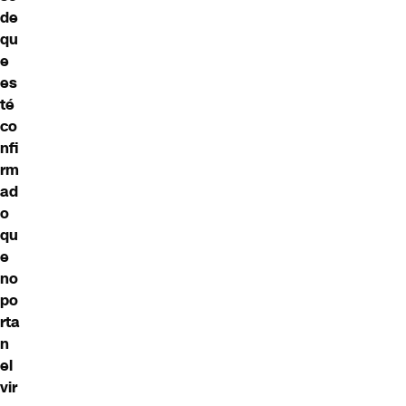
de
qu
e
es
té
co
nfi
rm
ad
o
qu
e
no
po
rta
n
el
vir