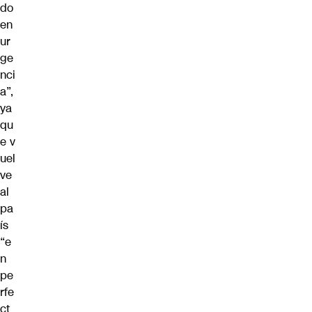
do
en
ur
ge
nci
a”,
ya
qu
e v
uel
ve
al
pa
ís
“e
n
pe
rfe
ct