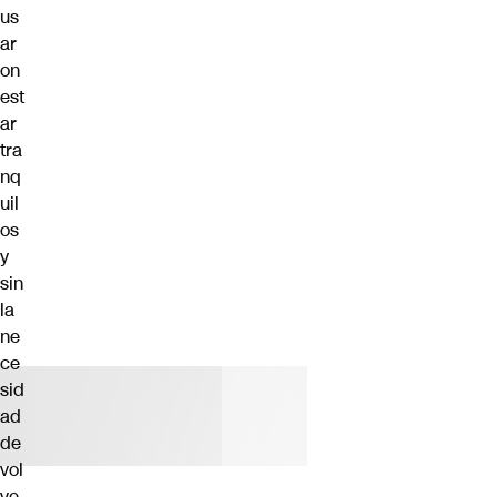
us
ar
on
est
ar
tra
nq
uil
os
y
sin
la
ne
ce
sid
ad
de
vol
ve