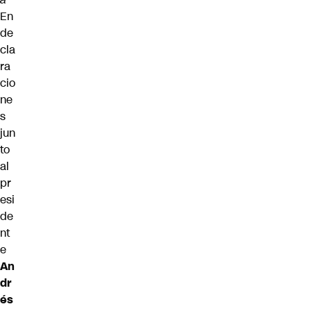
En
de
cla
ra
cio
ne
s
jun
to
al
pr
esi
de
nt
e
An
dr
és