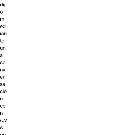
dij
o
m
ed
ian
te
un
a
co
nv
er
sa
ció
n
co
n
CN
N
qu