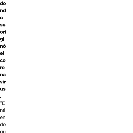
do
nd
e
se
ori
gi
nó
el
co
ro
na
vir
us
.
“E
nti
en
do
qu