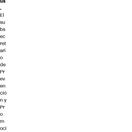
us
.
El
su
bs
ec
ret
ari
o
de
Pr
ev
en
ció
n y
Pr
o
m
oci