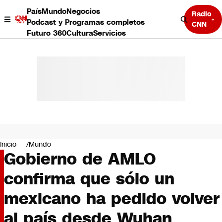
País
Mundo
Negocios
Radio
Podcast y Programas completos
CNN
Futuro 360
Cultura
Servicios
País
Mundo
Negocios
Inicio
Mundo
Gobierno de AMLO
Deportes
Programas completos
confirma que sólo un
Cultura
Servicios
mexicano ha pedido volver
Bits
CNN Data
al país desde Wuhan
CNN tiempo