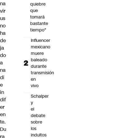
na
quiebre
vir
que
tomará
us
bastante
no
tiempo"
ha
de
Influencer
mexicano
ja
muere
do
baleado
a
durante
na
transmisión
di
en
e
vivo
in
Schalper
dif
y
er
el
en
debate
te.
sobre
los
Du
indultos
ra