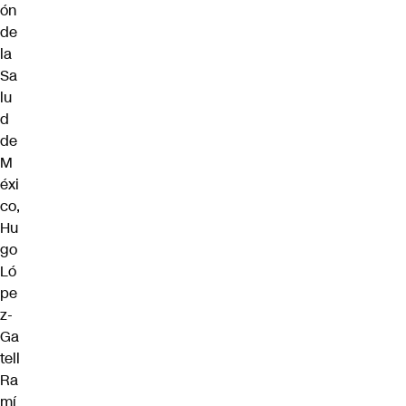
ón
de
la
Sa
lu
d
de
M
éxi
co,
Hu
go
Ló
pe
z-
Ga
tell
Ra
mí