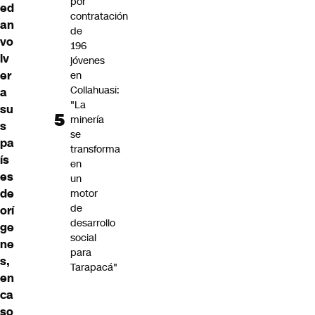
por
ed
contratación
an
de
vo
196
lv
jóvenes
er
en
Collahuasi:
a
"La
su
minería
s
se
pa
transforma
ís
en
es
un
de
motor
de
orí
desarrollo
ge
social
ne
para
s,
Tarapacá"
en
ca
so