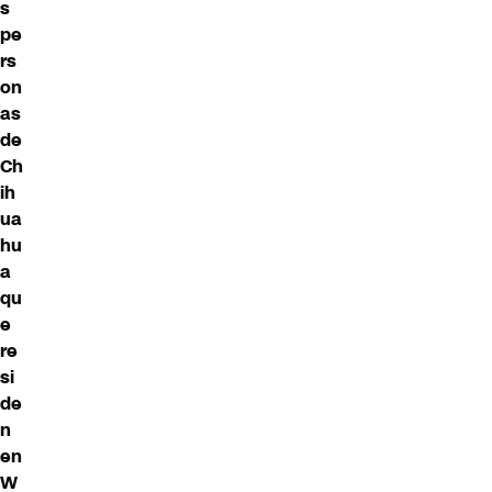
s
pe
rs
on
as
de
Ch
ih
ua
hu
a
qu
e
re
si
de
n
en
W