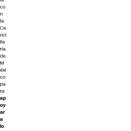
co
n
la
Ca
nci
lle
ría
de
M
éxi
co
pa
ra
ap
oy
ar
a
lo