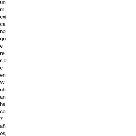
un
m
exi
ca
no
qu
e
re
sid
e
en
W
uh
an
ha
ce
7
añ
os,