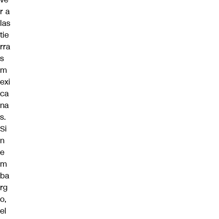
r a
las
tie
rra
s
m
exi
ca
na
s.
Si
n
e
m
ba
rg
o,
el