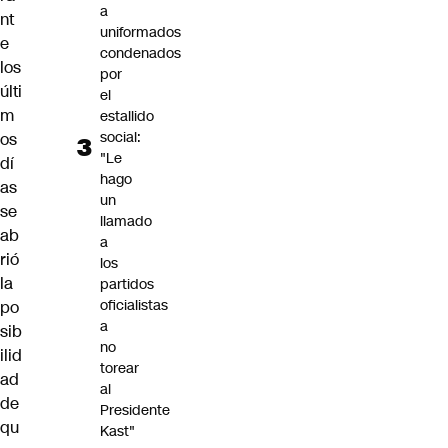
a
nt
uniformados
e
condenados
los
por
últi
el
m
estallido
social:
os
"Le
dí
hago
as
un
se
llamado
ab
a
rió
los
la
partidos
oficialistas
po
a
sib
no
ilid
torear
ad
al
de
Presidente
qu
Kast"