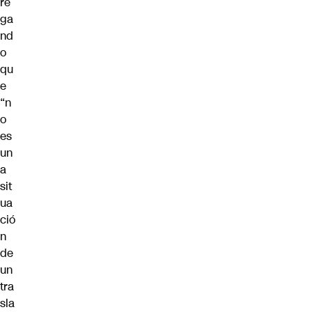
re
ga
nd
o
qu
e
“n
o
es
un
a
sit
ua
ció
n
de
un
tra
sla