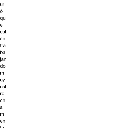
ur
ó
qu
e
est
án
tra
ba
jan
do
m
uy
est
re
ch
a
m
en
te