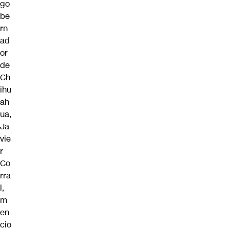
go
be
rn
ad
or
de
Ch
ihu
ah
ua,
Ja
vie
r
Co
rra
l,
m
en
cio