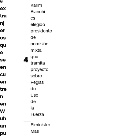
e
Karim
ex
Bianchi
tra
es
nj
elegido
er
presidente
os
de
comisión
qu
mixta
e
que
se
tramita
en
proyecto
cu
sobre
en
Reglas
tre
de
Uso
n
de
en
la
W
Fuerza
uh
Biministro
an
Mas
pu