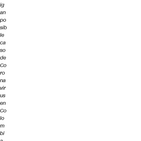
ig
an
po
sib
le
ca
so
de
Co
ro
na
vir
us
en
Co
lo
m
bi
a