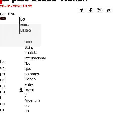
Futuro 360
28- 01- 2020 18:12
Opinión
Por
CNN
LO
MÁS
LEÍDO
Raúl
Sohr,
analista
internacional:
La
"Lo
ex
que
pa
estamos
nsi
viendo
entre
ón
Brasil
de
y
l
Argentina
co
es
ro
un