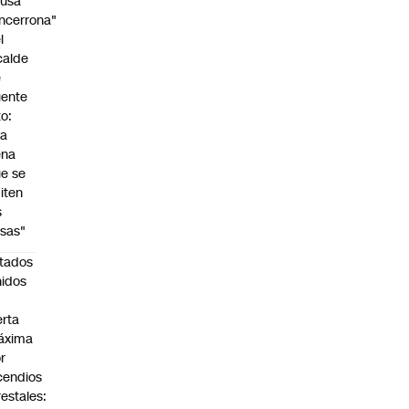
cusa
ncerrona"
l
calde
e
ente
to:
Da
ena
e se
iten
s
sas"
tados
idos
n
erta
áxima
r
cendios
restales: