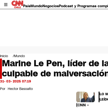
País
Mundo
Negocios
Podcast y Programas comp
País
Mundo
Inicio
Mundo
Negocios
Marine Le Pen, líder de 
Deportes
culpable de malversació
Programas completos
Cultura
Servicios
31- 03- 2025 07:19
Bits
Por
Hector Basoalto
CNN Data
LO 
CNN tiempo
LEÍD
Futuro 360
(CNN –
Opinión