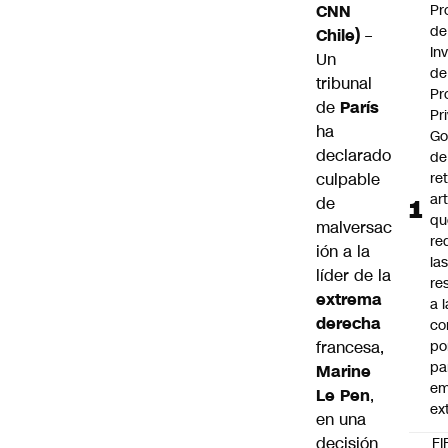
CNN
Pr
de
Chile)
–
In
Un
de
tribunal
Pr
de
París
Pr
ha
Go
declarado
de
culpable
ret
ar
de
qu
malversac
re
ión a la
la
líder de la
re
extrema
a l
derecha
co
francesa,
po
pa
Marine
em
Le Pen
,
ex
en una
decisión
FI