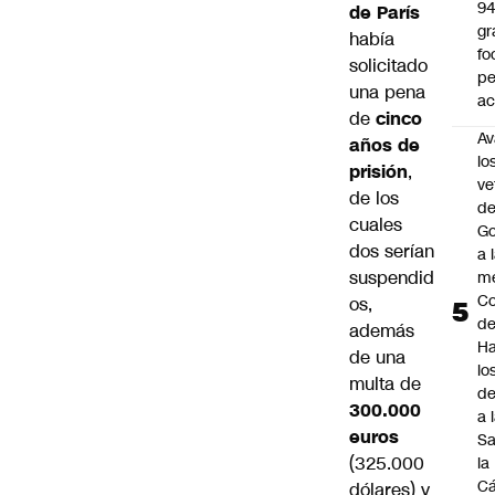
9
de París
gr
había
fo
solicitado
p
una pena
ac
de
cinco
Av
años de
lo
prisión
,
ve
de los
de
cuales
Go
dos serían
a 
suspendid
me
Co
os,
d
además
Ha
de una
lo
multa de
d
300.000
a 
euros
Sa
(325.000
la
C
dólares) y