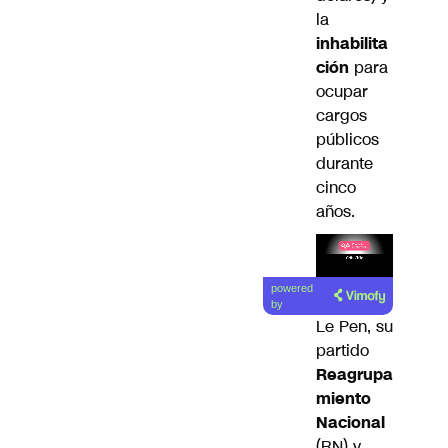
la
inhabilita
ción
para
ocupar
cargos
públicos
durante
cinco
años.
Lea el
powered
artículo
by
Le Pen, su
partido
Reagrupa
miento
Nacional
(RN) y