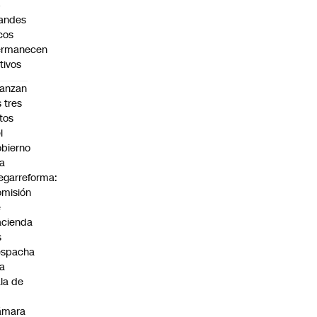
4
andes
cos
ermanecen
tivos
anzan
s tres
tos
l
bierno
la
garreforma:
misión
e
cienda
s
espacha
la
la de
ámara