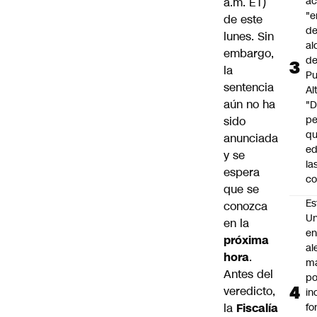
a
a.m. ET)
"e
de este
de
lunes. Sin
al
embargo,
d
la
Pu
sentencia
Al
aún no ha
"
p
sido
qu
anunciada
ed
y se
la
espera
co
que se
Es
conozca
Un
en la
e
próxima
al
hora
.
m
Antes del
po
veredicto,
in
la
Fiscalía
fo