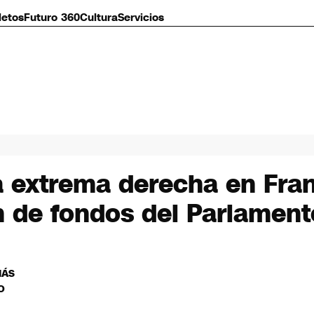
letos
Futuro 360
Cultura
Servicios
la extrema derecha en Fra
n de fondos del Parlamen
MÁS
O