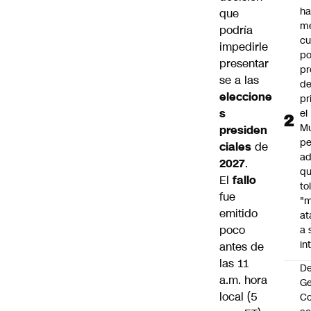
h
que
m
podría
cu
impedirle
po
presentar
pr
se a las
d
eleccione
pr
s
el
Mu
presiden
pe
ciales
de
ad
2027
.
qu
El
fallo
to
fue
"
emitido
at
poco
a 
in
antes de
las 11
De
a.m. hora
G
local (5
Co