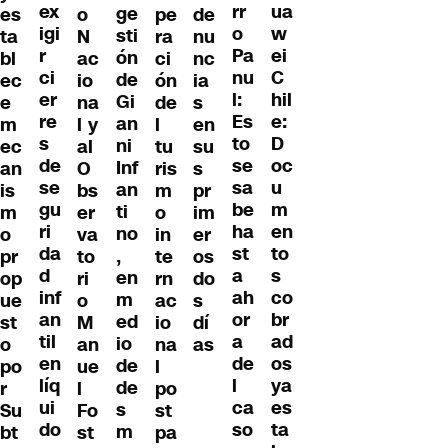
ex
ua
rr
ge
es
o
pe
de
igi
w
o
sti
ta
N
ra
nu
r
ei
Pa
ón
bl
ac
ci
nc
ci
C
nu
de
ec
io
ón
ia
er
hil
l:
Gi
e
na
de
s
re
e:
Es
an
m
l y
l
en
s
D
to
ni
ec
al
tu
su
de
oc
se
Inf
an
O
ris
s
se
u
sa
an
is
bs
m
pr
gu
m
be
ti
m
er
o
im
ri
en
ha
no
o
va
in
er
da
to
st
,
pr
to
te
os
d
s
a
en
op
ri
rn
do
inf
co
ah
m
ue
o
ac
s
an
br
or
ed
st
M
io
dí
til
ad
a
io
o
an
na
as
en
os
de
de
po
ue
l
líq
ya
l
de
r
l
po
ui
es
ca
s
Su
Fo
st
do
ta
so
m
bt
st
pa