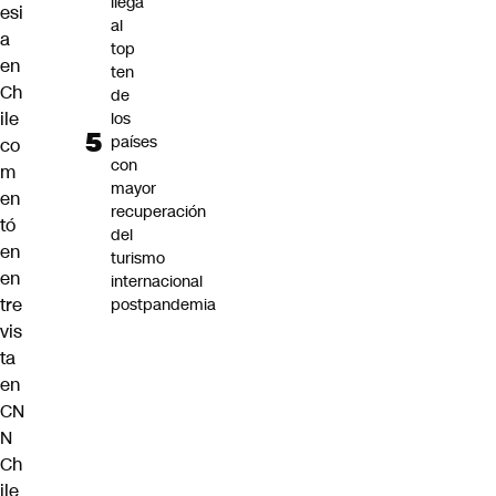
llega
esi
al
a
top
en
ten
Ch
de
ile
los
países
co
con
m
mayor
en
recuperación
tó
del
en
turismo
en
internacional
tre
postpandemia
vis
ta
en
CN
N
Ch
ile