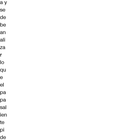
a y
se
de
be
an
ali
za
r
lo
qu
e
el
pa
pa
sal
ien
te
pi
de