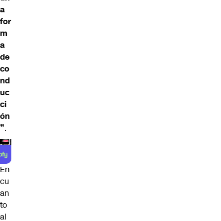
a
for
m
a
de
co
nd
uc
ci
ón
”
.
En
cu
an
to
al