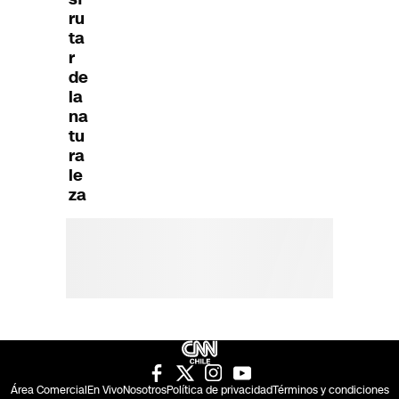
ru
ta
r
de
la
na
tu
ra
le
za
Área Comercial
En Vivo
Nosotros
Política de privacidad
Términos y condiciones