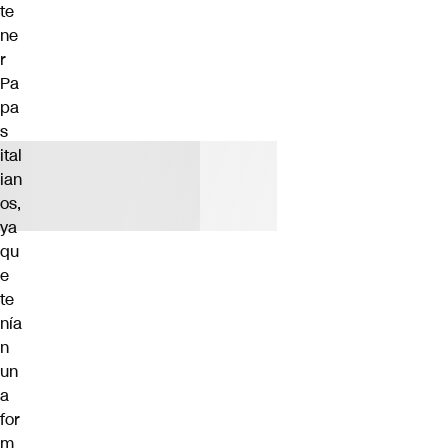
te
ne
r
Pa
pa
s
ital
ian
os,
ya
qu
e
te
nía
n
un
a
for
m