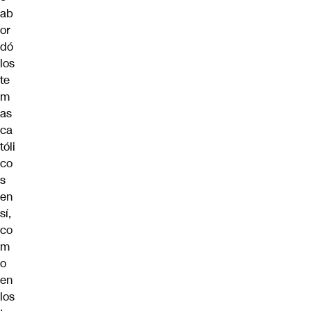
ab
or
dó
los
te
m
as
ca
tóli
co
s
en
sí,
co
m
o
en
los