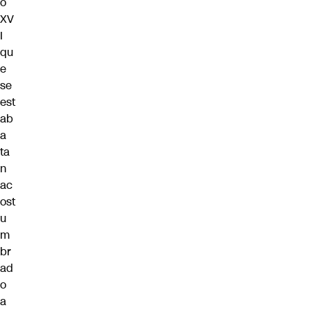
o
XV
I
qu
e
se
est
ab
a
ta
n
ac
ost
u
m
br
ad
o
a