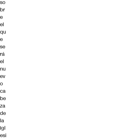
so
br
e
el
qu
e
se
rá
el
nu
ev
o
ca
be
za
de
la
Igl
esi