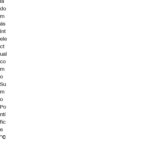
la
do
m
ás
int
ele
ct
ual
co
m
o
Su
m
o
Po
ntí
fic
e
“
C