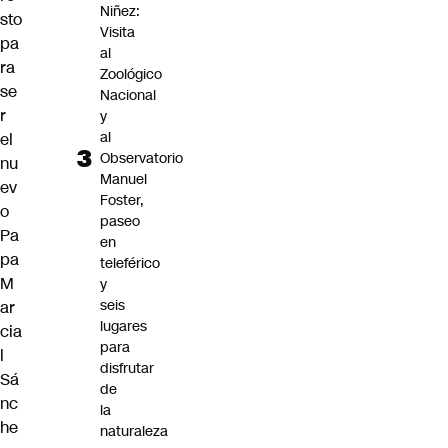
Niñez:
sto
Visita
pa
al
ra
Zoológico
se
Nacional
r
y
al
el
Observatorio
nu
Manuel
ev
Foster,
o
paseo
Pa
en
pa
teleférico
M
y
seis
ar
lugares
cia
para
l
disfrutar
Sá
de
nc
la
he
naturaleza