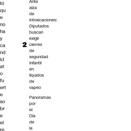
Ante
tó
alza
qu
de
e
intoxicaciones:
no
Diputados
ha
buscan
y
exigir
cierres
ca
de
nd
seguridad
id
infantil
at
en
o
líquidos
fu
de
ert
vapeo
e
Panoramas
so
por
br
el
e
Día
de
el
la
re