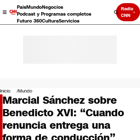
País
Mundo
Negocios
Radio
Podcast y Programas completos
CNN
Futuro 360
Cultura
Servicios
País
Mundo
Negocios
Inicio
Mundo
Marcial Sánchez sobre
Deportes
Programas completos
Benedicto XVI: “Cuando
Cultura
Servicios
renuncia entrega una
Bits
CNN Data
forma de conducción”
CNN tiempo