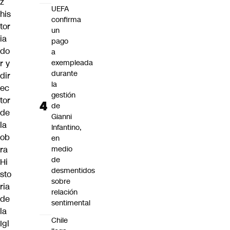
z
UEFA
his
confirma
tor
un
ia
pago
do
a
r y
exempleada
durante
dir
la
ec
gestión
tor
de
de
Gianni
la
Infantino,
ob
en
ra
medio
de
Hi
desmentidos
sto
sobre
ria
relación
de
sentimental
la
Chile
Igl