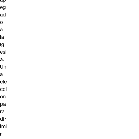
eg
ad
o
a
la
Igl
esi
a.
Un
a
ele
cci
ón
pa
ra
dir
imi
r