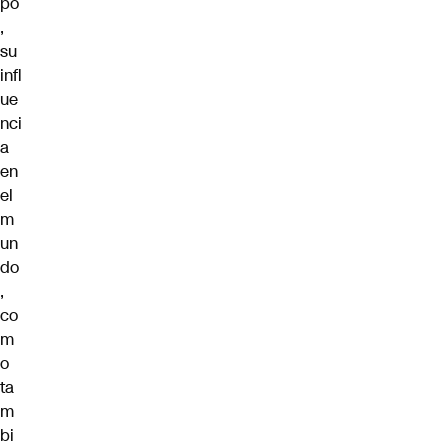
po
,
su
infl
ue
nci
a
en
el
m
un
do
,
co
m
o
ta
m
bi