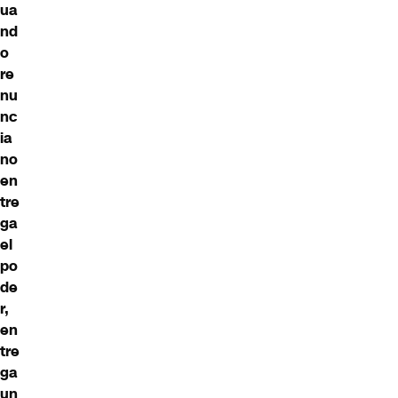
ua
nd
o
re
nu
nc
ia
no
en
tre
ga
el
po
de
r,
en
tre
ga
un