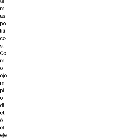
te
m
as
po
líti
co
s.
Co
m
o
eje
m
pl
o
di
ct
ó
el
eje