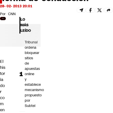
Futuro 360
28- 02- 2013 20:01
Opinión
Por
CNN
LO
MÁS
LEÍDO
Tribunal
ordena
bloquear
sitios
El
de
his
apuestas
tor
online
ia
y
establece
do
mecanismo
r
propuesto
co
por
m
Subtel
en