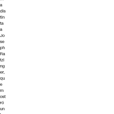
a
dis
tin
ta
a
Jo
se
ph
Ra
tzi
ng
er,
qu
e
m
ost
ró
un