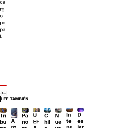
ca
rg
o
pa
pa
l.
LEE TAMBIÉN
D
In
U
Tri
Pa
C
N
A
es
te
EF
bu
no
hil
ue
nt
ist
ns
A