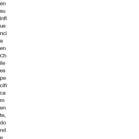
én
su
infl
ue
nci
a
en
Ch
ile
es
pe
cífi
ca
m
en
te,
do
nd
e