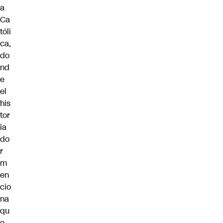
a
Ca
tóli
ca,
do
nd
e
el
his
tor
ia
do
r
m
en
cio
na
qu
e