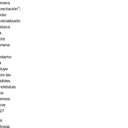
enera
pectación”:
dio
pecializado
staca
a
triz
riana
rolamo
a
cluye
tre las
sibles
ndidatas
los
emios
car
27
I
trega