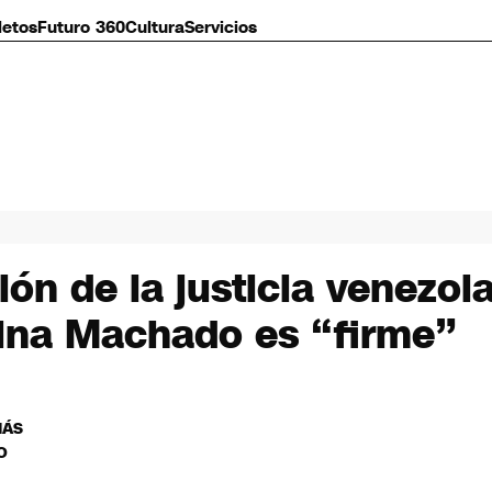
letos
Futuro 360
Cultura
Servicios
ón de la justicia venezola
rina Machado es “firme”
MÁS
O