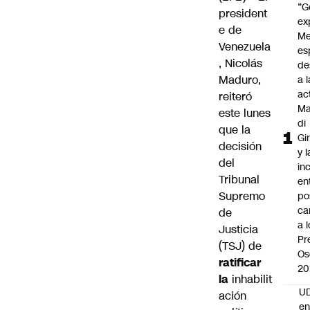
“G
president
ex
e de
Me
Venezuela
es
,
Nicolás
de
Maduro
,
a l
ac
reiteró
Ma
este lunes
di
que la
Gi
decisión
y l
del
in
Tribunal
en
Supremo
po
ca
de
a 
Justicia
Pr
(TSJ) de
Os
ratificar
20
la
inhabilit
UD
ación
en