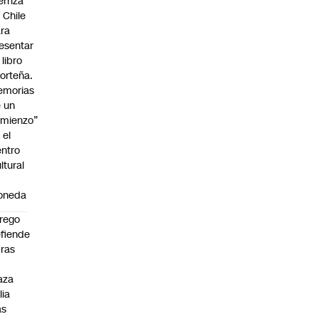
erriza
 Chile
ra
esentar
 libro
orteña.
emorias
 un
mienzo”
 el
ntro
ltural
a
oneda
rego
fiende
ras
n
aza
lia
as