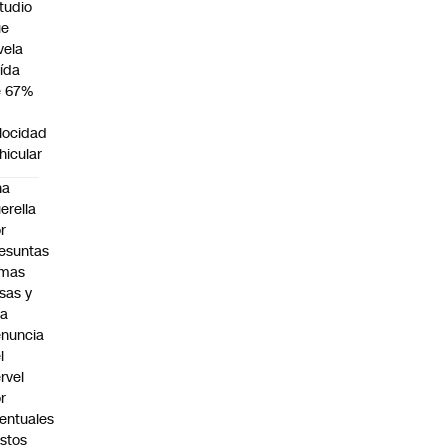
tudio
ue
vela
ída
e 67%
n
locidad
hicular
na
erella
r
esuntas
rmas
lsas y
na
nuncia
l
rvel
r
entuales
stos