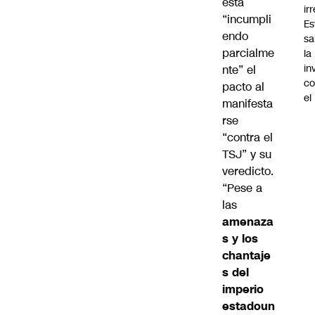
está
ir
“incumpli
Es
endo
sa
parcialme
la
in
nte” el
co
pacto al
el
manifesta
rse
“contra el
TSJ” y su
veredicto.
“Pese a
las
amenaza
s y los
chantaje
s del
imperio
estadoun