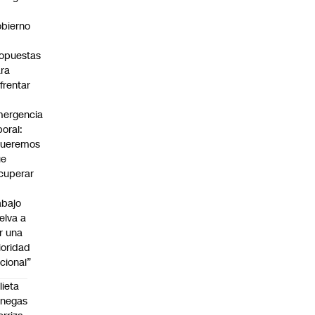
bierno
0
opuestas
ra
frentar
ergencia
boral:
Queremos
ue
cuperar
abajo
elva a
r una
ioridad
cional”
lieta
enegas