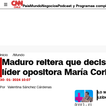
País
Mundo
Negocios
Podcast y Programas comp
País
Mundo
Inicio
Mundo
Negocios
Maduro reitera que decisi
Deportes
líder opositora María Co
Programas completos
Cultura
Servicios
30- 01- 2024 10:07
Bits
Por
Valentina Sánchez Cárdenas
CNN Data
LO 
CNN tiempo
LEÍD
Futuro 360
(EFE) – El
Opinión