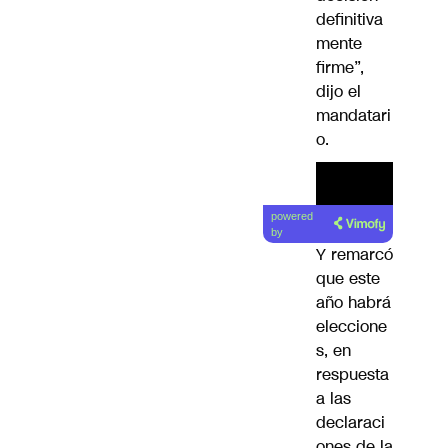
definitiva
mente
firme”,
dijo el
mandatari
o.
powered
by
Y remarcó
que este
año habrá
eleccione
s, en
respuesta
a las
declaraci
ones de la