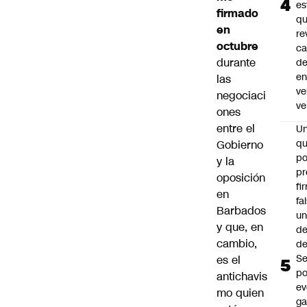
es
firmado
q
en
re
octubre
ca
durante
d
e
las
ve
negociaci
ve
ones
entre el
U
qu
Gobierno
po
y la
pr
oposición
fi
en
fa
Barbados
u
y que, en
de
cambio,
de
Se
es el
po
antichavis
ev
mo quien
ga