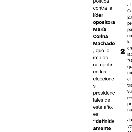
política
al
contra la
Go
líder
2
opositora
pr
María
pa
en
Corina
la
Machado
em
, que le
la
impide
“
competir
q
en las
re
eleccione
el
tr
s
vu
presidenc
se
iales de
pr
este año,
na
es
Ju
“definitiv
V
amente