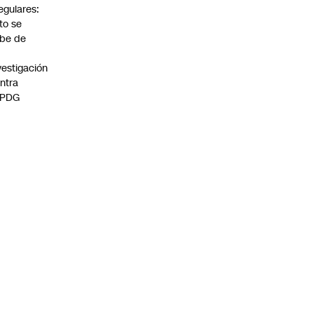
regulares:
to se
be de
vestigación
ntra
 PDG