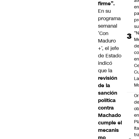
at
firme”.
en
En su
pa
programa
pr
semanal
su
‘Con
“N
M
Maduro
de
+’, el jefe
co
de Estado
en
indicó
Ce
que la
Cu
revisión
L
de la
M
sanción
Or
política
de
contra
ob
Machado
e
Pl
cumple el
Ita
mecanis
tr
mo