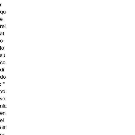
r
qu
e
rel
at
ó
lo
su
ce
di
do
: “
Yo
ve
nía
en
el
últi
m