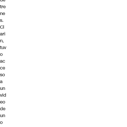
tre
ne
s.
Cl
ari
n
,
tuv
o
ac
ce
so
a
un
vid
eo
de
un
o