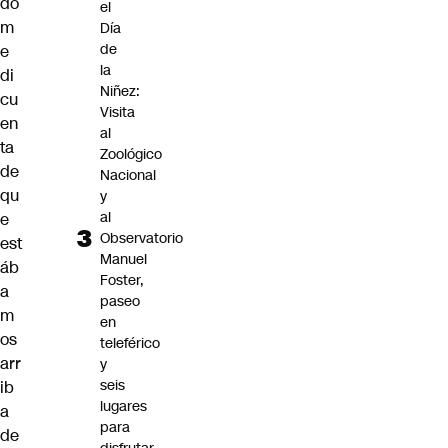
do
el
m
Día
de
e
la
di
Niñez:
cu
Visita
en
al
ta
Zoológico
de
Nacional
qu
y
al
e
Observatorio
est
Manuel
áb
Foster,
a
paseo
m
en
os
teleférico
arr
y
seis
ib
lugares
a
para
de