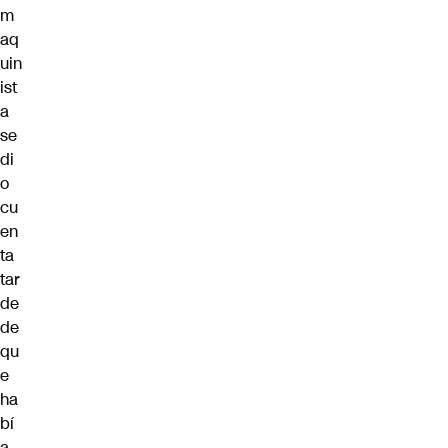
m
aq
uin
ist
a
se
di
o
cu
en
ta
tar
de
de
qu
e
ha
bí
a