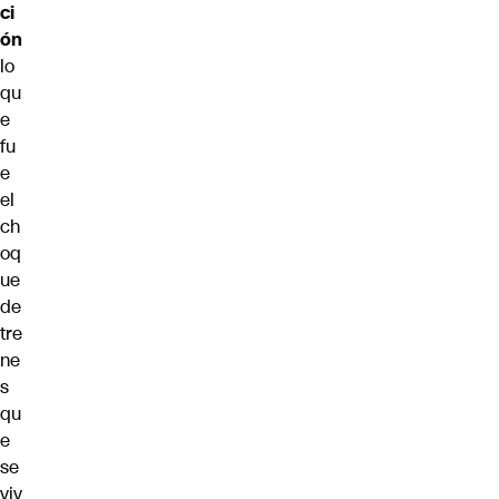
ci
ón
lo
qu
e
fu
e
el
ch
oq
ue
de
tre
ne
s
qu
e
se
viv