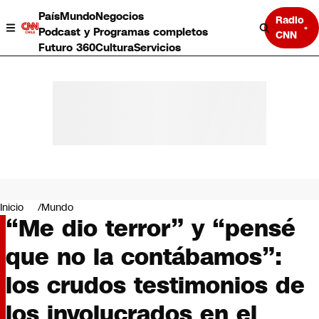
País
Mundo
Negocios
Radio
Podcast y Programas completos
CNN
Futuro 360
Cultura
Servicios
País
Mundo
Negocios
Inicio
Mundo
“Me dio terror” y “pensé
Deportes
Programas completos
que no la contábamos”:
Cultura
Servicios
los crudos testimonios de
Bits
CNN Data
los involucrados en el
CNN tiempo