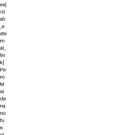
es[
/d
sh
_e
xte
rn
al_
lin
k]
Pe
ro
M
ai
da
na
no
fu
e
el