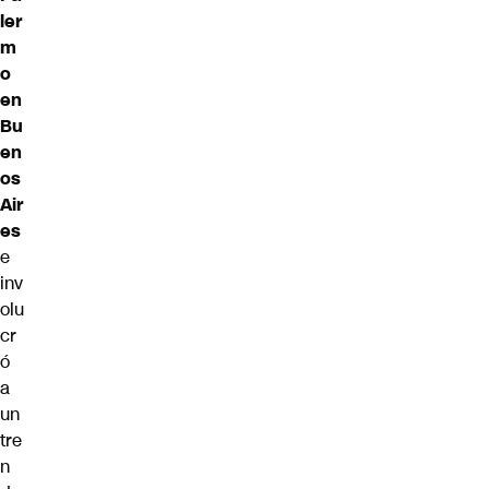
ler
m
o
en
Bu
en
os
Air
es
e
inv
olu
cr
ó
a
un
tre
n