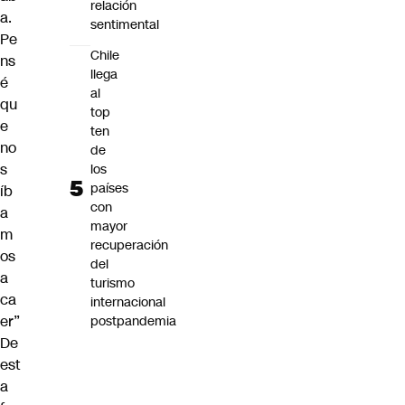
relación
a.
sentimental
Pe
Chile
ns
llega
é
al
qu
top
e
ten
no
de
s
los
países
íb
con
a
mayor
m
recuperación
os
del
a
turismo
ca
internacional
er”
postpandemia
De
est
a