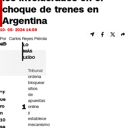
Futuro 360
choque de trenes en
Opinión
Argentina
10- 05- 2024 14:59
Por
Carlos Reyes Piérola
LO
MÁS
LEÍDO
Tribunal
ordena
bloquear
sitios
“F
de
ue
apuestas
ro
online
n
y
establece
10
mecanismo
se