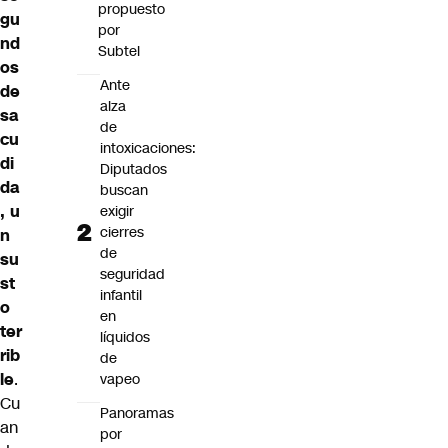
propuesto
gu
por
nd
Subtel
os
Ante
de
alza
sa
de
cu
intoxicaciones:
di
Diputados
da
buscan
, u
exigir
cierres
n
de
su
seguridad
st
infantil
o
en
ter
líquidos
rib
de
le
.
vapeo
Cu
Panoramas
an
por