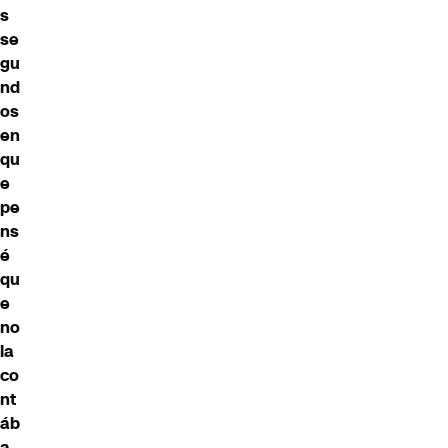
s
se
gu
nd
os
en
qu
e
pe
ns
é
qu
e
no
la
co
nt
áb
a