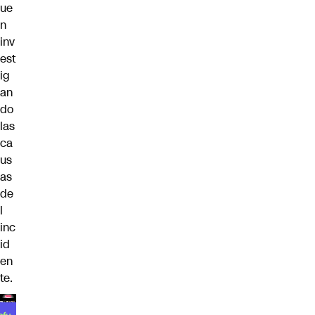
ue
n
inv
est
ig
an
do
las
ca
us
as
de
l
inc
id
en
te.