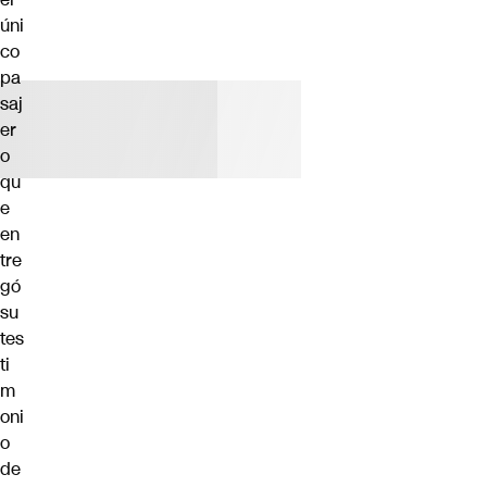
úni
co
pa
saj
er
o
qu
e
en
tre
gó
su
tes
ti
m
oni
o
de