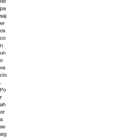
de
pa
saj
er
os
co
n
un
o
va
cío
.
Po
r
ah
or
a
se
sig