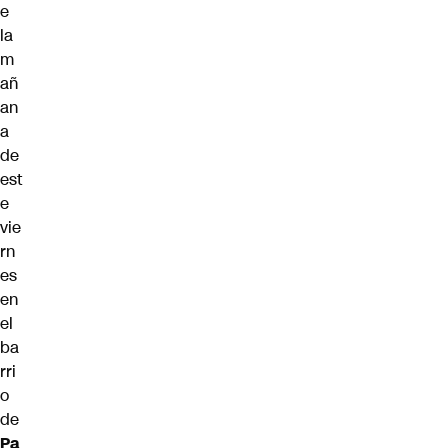
e
la
m
añ
an
a
de
est
e
vie
rn
es
en
el
ba
rri
o
de
Pa