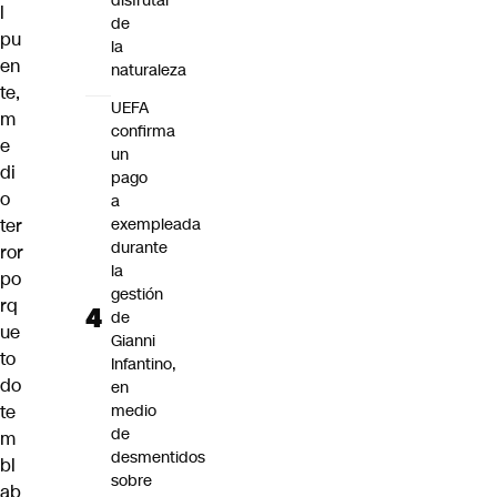
disfrutar
l
de
pu
la
en
naturaleza
te,
UEFA
m
confirma
e
un
di
pago
o
a
ter
exempleada
durante
ror
la
po
gestión
rq
de
ue
Gianni
to
Infantino,
do
en
te
medio
de
m
desmentidos
bl
sobre
ab