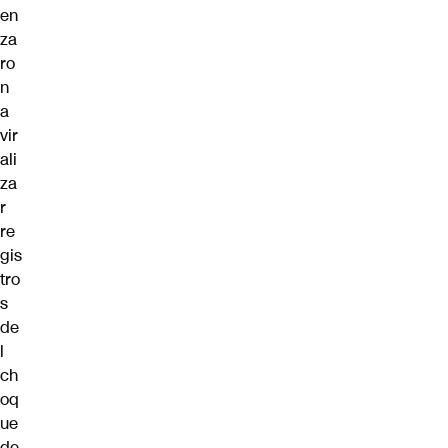
en
za
ro
n
a
vir
ali
za
r
re
gis
tro
s
de
l
ch
oq
ue
de