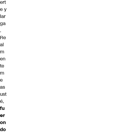
ert
e y
lar
ga
.
Re
al
m
en
te
m
e
as
ust
é,
fu
er
on
do