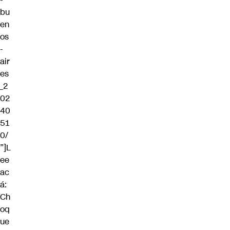
bu
en
os
-
air
es
_2
02
40
51
0/
”]L
ee
ac
á:
Ch
oq
ue