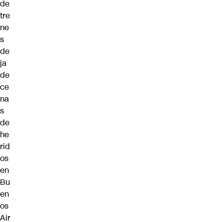
de
tre
ne
s
de
ja
de
ce
na
s
de
he
rid
os
en
Bu
en
os
Air