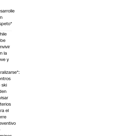
sarrolle
on
speto"
hile
ebe
nvivir
n la
eve y
o
ralizarse":
ntros
 ski
den
visar
iterios
ra el
erre
eventivo
e