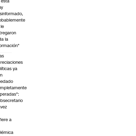
l está
uy
sinformado,
obablemente
 le
tregaron
da la
formación"
as
reciaciones
líticas ya
an
uedado
ompletamente
peradas":
bsecretario
avez
fiere a
lémica