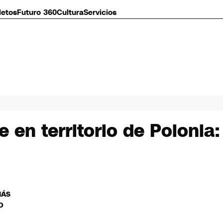
letos
Futuro 360
Cultura
Servicios
e en territorio de Polonia
MÁS
O