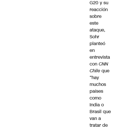
G20 y su
reacción
sobre
este
ataque,
Sohr
planteó
en
entrevista
con
CNN
Chile
que
“hay
muchos
países
como
India o
Brasil que
van a
tratar de