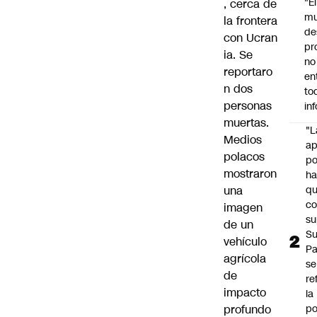
"É
, cerca de
m
la frontera
de
con
Ucran
pr
ia
. Se
no
reportaro
en
n dos
to
personas
in
muertas.
"L
Medios
ap
polacos
po
mostraron
h
una
q
c
imagen
su
de un
Su
vehículo
P
agrícola
se
de
re
impacto
la
profundo
po