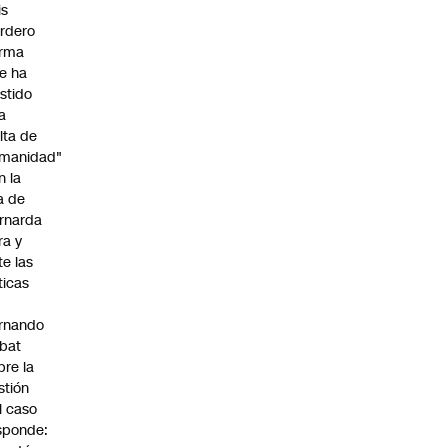
is
rdero
irma
e ha
istido
a
alta de
manidad"
n la
ja de
rnarda
ra y
te las
íticas
rnando
bat
bre la
stión
l caso
sponde: