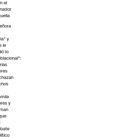
n el
nador
uella
eñora
e
ria" y
e le
lió lo
blacional":
rias
bres
chazan
chos
e
mila
ores y
aman
que
l
ebate
lítico