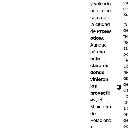
co
y volcado
se
en el sitio,
Sq
cerca de
la ciudad
"S
d
de
Przew
fe
odow
.
"s
Aunque
sa
aún
no
po
está
Fe
claro de
Li
dónde
re
di
vinieron
d
los
Ca
proyectil
Fl
es
, el
ll
Ministerio
a 
de
"e
Relacione
d
po
s