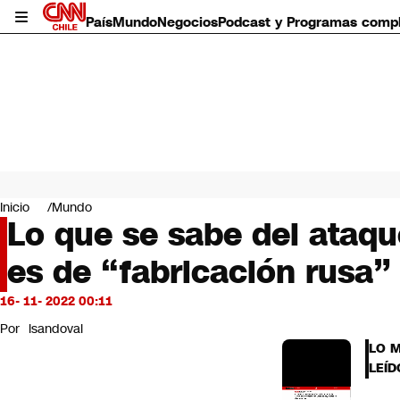
País
Mundo
Negocios
Podcast y Programas comp
País
Mundo
Inicio
Mundo
Negocios
Lo que se sabe del ataqu
Deportes
es de “fabricación rusa”
Programas completos
Cultura
Servicios
16- 11- 2022 00:11
Bits
Por
lsandoval
CNN Data
LO 
CNN tiempo
LEÍD
Futuro 360
Opinión