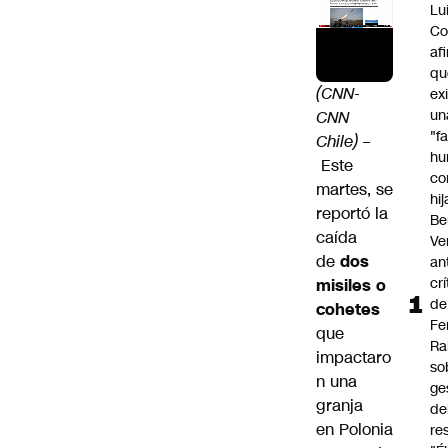
Lu
Co
af
qu
(CNN-
ex
un
CNN
"f
Chile) –
hu
Este
co
martes, se
hi
reportó la
Be
caída
Ve
de
dos
an
cr
misiles o
de
cohetes
Fe
que
Ra
impactaro
so
n una
ge
granja
de
en
Polonia
re