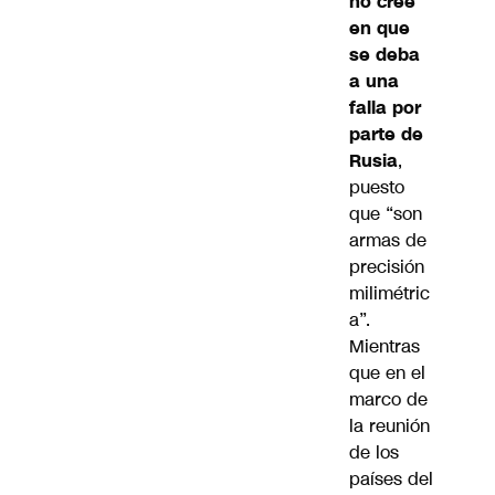
no cree
en que
se deba
a una
falla por
parte de
Rusia
,
puesto
que “son
armas de
precisión
milimétric
a”.
Mientras
que en el
marco de
la reunión
de los
países del