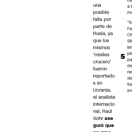
c
una
a 
posible
m
falla por
"S
parte de
Fa
Rusia, ya
C
que los
SII
mismos
la
pl
‘misiles
pa
crucero’
de
fueron
ne
reportado
d
s en
fu
Ucrania,
ir
el analista
internacio
nal, Raúl
Sohr
ase
guró que