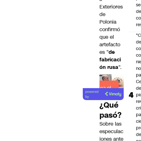
se
Exteriores
de
de
c
Polonia
re
confirmó
"C
que el
d
artefacto
co
es “
de
co
fabricaci
ni
ón rusa
“.
n
pa
Ce
de
Lea el
powered
pi
artículo
by
re
¿Qué
cr
pasó?
pa
ci
Sobre las
pr
especulac
d
iones ante