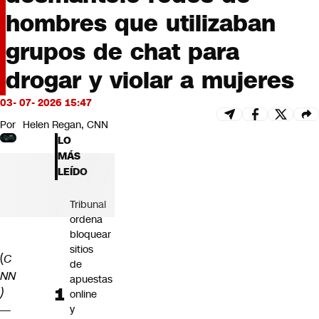
Futuro 360
hombres que utilizaban
Opinión
grupos de chat para
drogar y violar a mujeres
03- 07- 2026 15:47
Por
Helen Regan, CNN
LO
MÁS
LEÍDO
Tribunal
ordena
bloquear
sitios
(
C
de
NN
apuestas
)
online
—
y