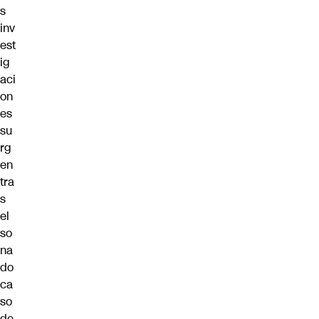
s
inv
est
ig
aci
on
es
su
rg
en
tra
s
el
so
na
do
ca
so
de