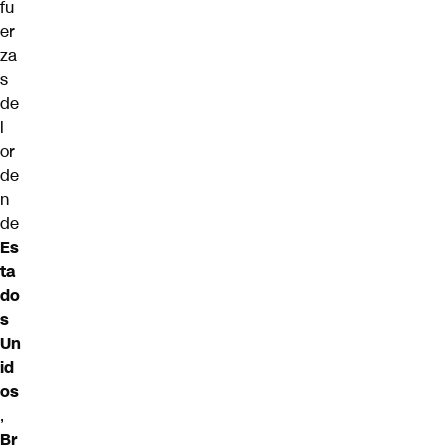
fu
er
za
s
de
l
or
de
n
de
Es
ta
do
s
Un
id
os
,
Br