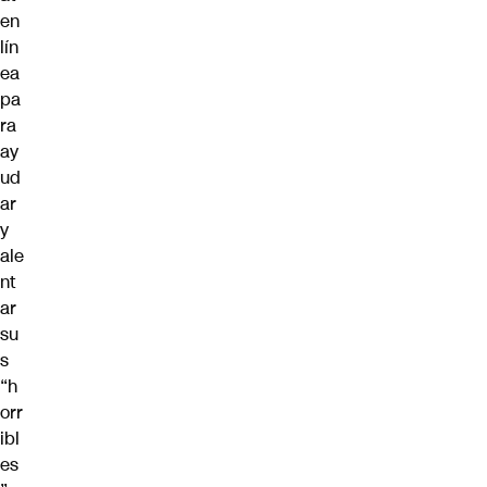
en
lín
ea
pa
ra
ay
ud
ar
y
ale
nt
ar
su
s
“h
orr
ibl
es