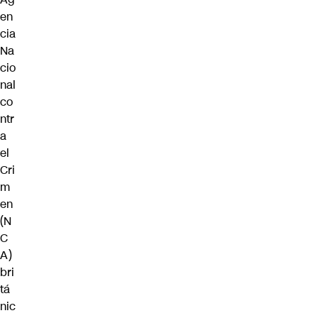
en
cia
Na
cio
nal
co
ntr
a
el
Cri
m
en
(N
C
A)
bri
tá
nic