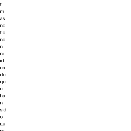
ti
m
as
no
tie
ne
n
ni
id
ea
de
qu
e
ha
n
sid
o
ag
re