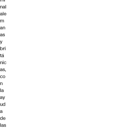
nal
ale
m
an
as
y
bri
tá
nic
as,
co
n
la
ay
ud
a
de
las