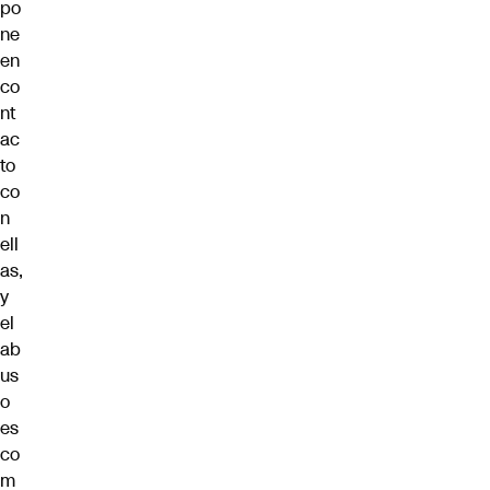
po
ne
en
co
nt
ac
to
co
n
ell
as,
y
el
ab
us
o
es
co
m