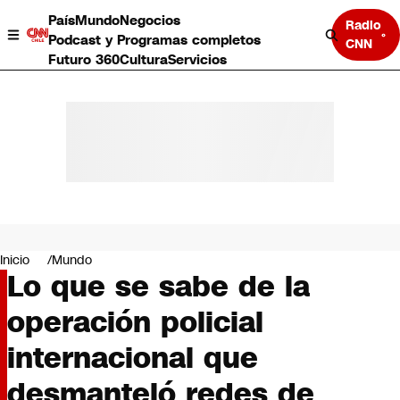
País
Mundo
Negocios
Radio
Podcast y Programas completos
CNN
Futuro 360
Cultura
Servicios
País
Mundo
Negocios
Inicio
Mundo
Lo que se sabe de la
Deportes
Programas completos
operación policial
Cultura
Servicios
internacional que
Bits
CNN Data
desmanteló redes de
CNN tiempo