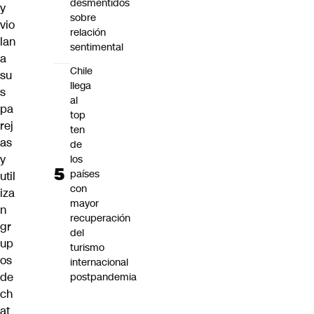
desmentidos
y
sobre
vio
relación
lan
sentimental
a
Chile
su
llega
s
al
pa
top
rej
ten
as
de
y
los
países
util
con
iza
mayor
n
recuperación
gr
del
up
turismo
os
internacional
de
postpandemia
ch
at