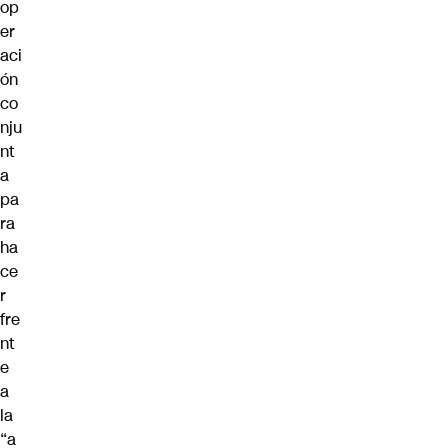
op
er
aci
ón
co
nju
nt
a
pa
ra
ha
ce
r
fre
nt
e
a
la
“a