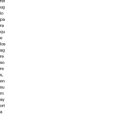
ref
ug
io
pa
ra
qu
e
los
ag
re
so
re
s,
en
su
m
ay
orí
a