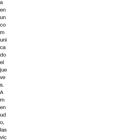
a
en
un
co
m
uni
ca
do
el
jue
ve
s.
A
m
en
ud
o,
las
víc