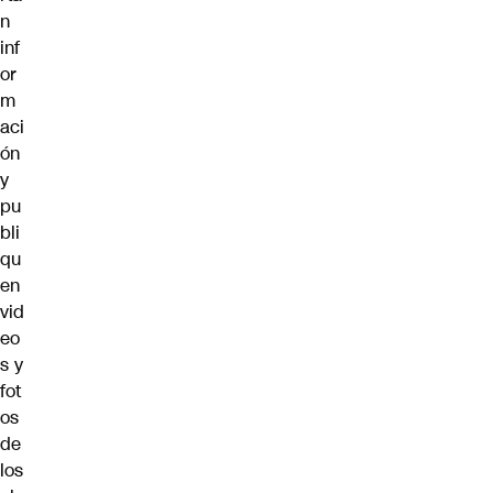
n
inf
or
m
aci
ón
y
pu
bli
qu
en
vid
eo
s y
fot
os
de
los