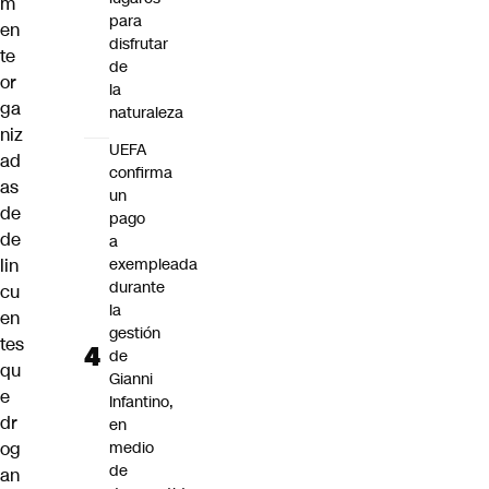
m
para
en
disfrutar
te
de
or
la
ga
naturaleza
niz
UEFA
ad
confirma
as
un
de
pago
de
a
lin
exempleada
durante
cu
la
en
gestión
tes
de
qu
Gianni
e
Infantino,
dr
en
og
medio
de
an