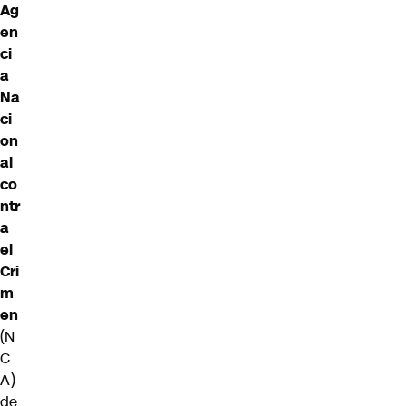
Ag
en
ci
a
Na
ci
on
al
co
ntr
a
el
Cri
m
en
(N
C
A)
de