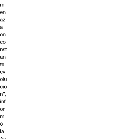
m
en
az
a
en
co
nst
an
te
ev
olu
ció
n”,
inf
or
m
ó
la
Ag