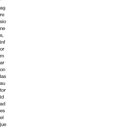
”
ag
re
sio
ne
s,
inf
or
m
ar
on
las
au
tor
id
ad
es
el
jue