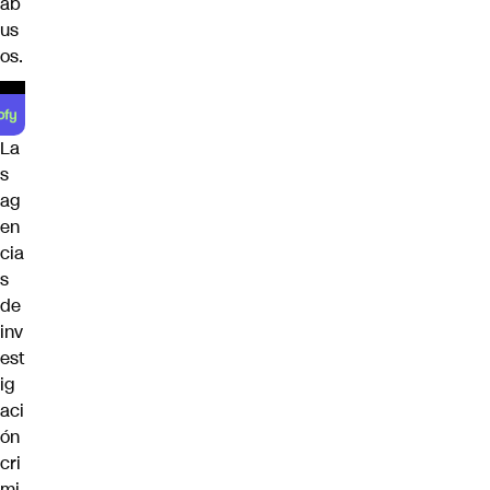
ab
us
os.
La
s
ag
en
cia
s
de
inv
est
ig
aci
ón
cri
mi