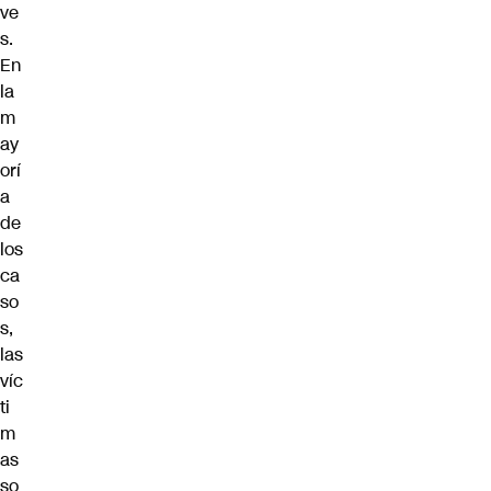
ve
s.
En
la
m
ay
orí
a
de
los
ca
so
s,
las
víc
ti
m
as
so