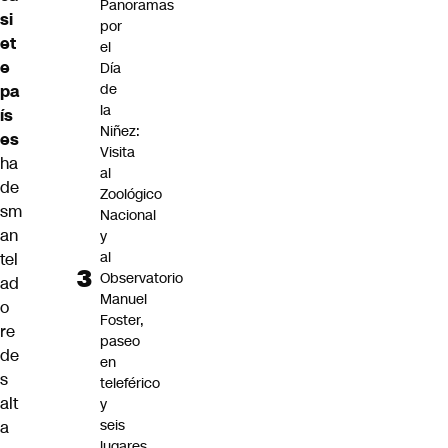
Panoramas
si
por
et
el
e
Día
de
pa
la
ís
Niñez:
es
Visita
ha
al
de
Zoológico
sm
Nacional
an
y
al
tel
Observatorio
ad
Manuel
o
Foster,
re
paseo
de
en
s
teleférico
alt
y
seis
a
lugares