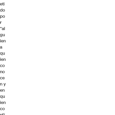
eti
do
po
r
“al
gu
ien
a
qu
ien
co
no
ce
n y
en
qu
ien
co
nfí