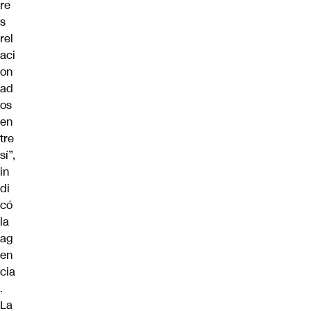
re
s
rel
aci
on
ad
os
en
tre
sí”,
in
di
có
la
ag
en
cia
.
La