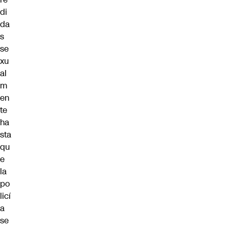
di
da
s
se
xu
al
m
en
te
ha
sta
qu
e
la
po
licí
a
se