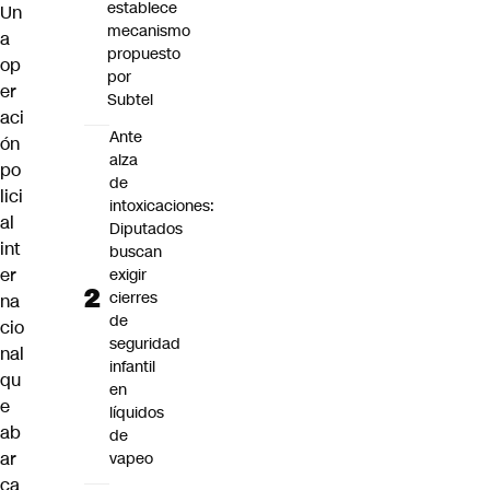
establece
Un
mecanismo
a
propuesto
op
por
er
Subtel
aci
Ante
ón
alza
po
de
lici
intoxicaciones:
al
Diputados
int
buscan
er
exigir
cierres
na
de
cio
seguridad
nal
infantil
qu
en
e
líquidos
ab
de
ar
vapeo
ca