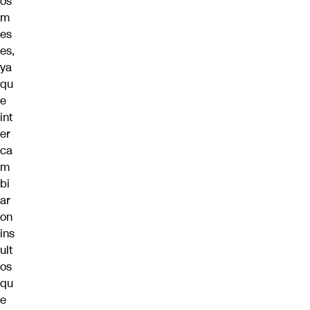
os
m
es
es,
ya
qu
e
int
er
ca
m
bi
ar
on
ins
ult
os
qu
e