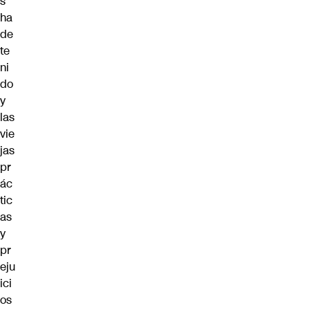
s
ha
de
te
ni
do
y
las
vie
jas
pr
ác
tic
as
y
pr
eju
ici
os