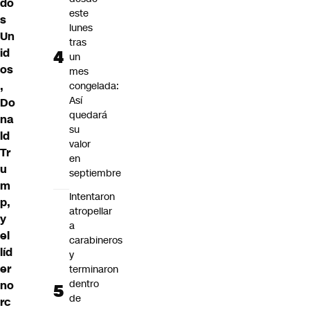
do
este
s
lunes
Un
tras
id
un
os
mes
,
congelada:
Así
Do
quedará
na
su
ld
valor
Tr
en
u
septiembre
m
Intentaron
p,
atropellar
y
a
el
carabineros
líd
y
er
terminaron
dentro
no
de
rc