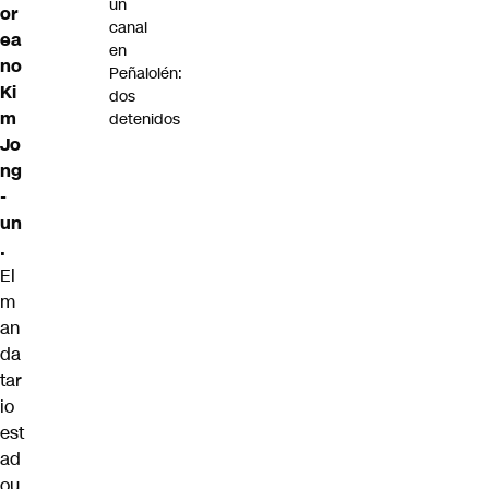
un
or
canal
ea
en
no
Peñalolén:
Ki
dos
m
detenidos
Jo
ng
-
un
.
El
m
an
da
tar
io
est
ad
ou