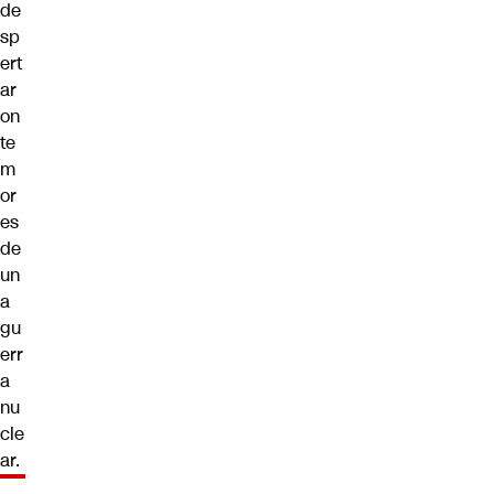
de
sp
ert
ar
on
te
m
or
es
de
un
a
gu
err
a
nu
cle
ar.