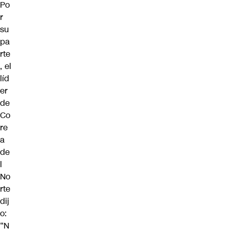
Po
r
su
pa
rte
, el
líd
er
de
Co
re
a
de
l
No
rte
dij
o:
“N