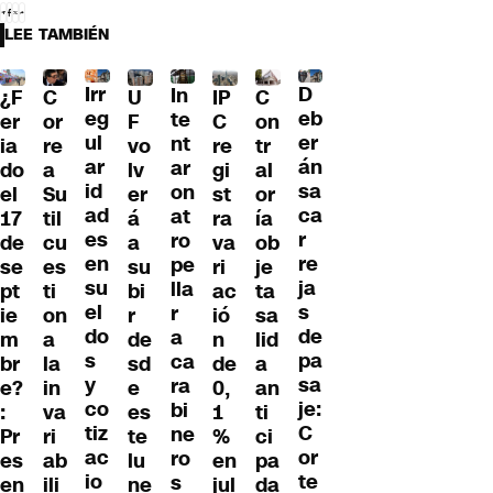
LEE TAMBIÉN
Irr
D
In
¿F
C
U
IP
C
eg
eb
te
er
or
F
C
on
ul
er
nt
ia
re
vo
re
tr
ar
án
ar
do
a
lv
gi
al
id
sa
on
el
Su
er
st
or
ad
ca
at
17
til
á
ra
ía
es
r
ro
de
cu
a
va
ob
en
re
pe
se
es
su
ri
je
su
ja
lla
pt
ti
bi
ac
ta
el
s
r
ie
on
r
ió
sa
do
de
a
m
a
de
n
lid
s
pa
ca
br
la
sd
de
a
y
sa
ra
e?
in
e
0,
an
co
je:
bi
:
va
es
1
ti
tiz
C
ne
Pr
ri
te
%
ci
ac
or
ro
es
ab
lu
en
pa
io
te
s
en
ili
ne
jul
da