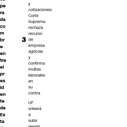
y
pe
cotizaciones:
ra
Corte
da
Suprema
cu
rechaza
m
recurso
br
de
empresa
e
agrícola
en
y
tre
confirma
el
multas
pr
laborales
es
en
id
su
contra
en
te
UF
de
volverá
Es
a
subir
ta
desde