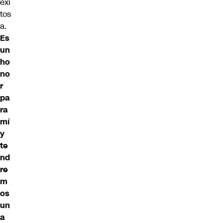
exi
tos
a.
Es
un
ho
no
r
pa
ra
mí
y
te
nd
re
m
os
un
a