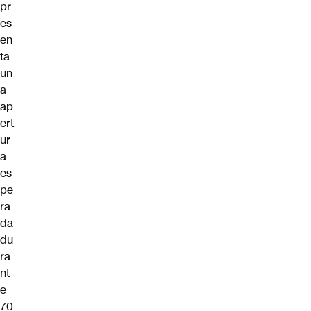
pr
es
en
ta
un
a
ap
ert
ur
a
es
pe
ra
da
du
ra
nt
e
70