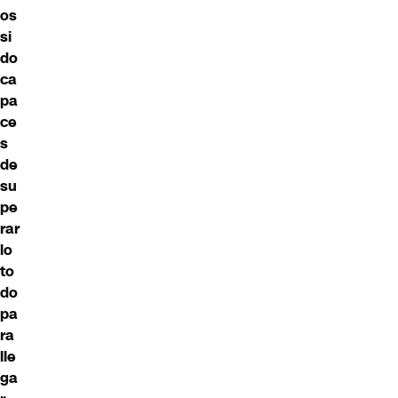
os
si
do
ca
pa
ce
s
de
su
pe
rar
lo
to
do
pa
ra
lle
ga