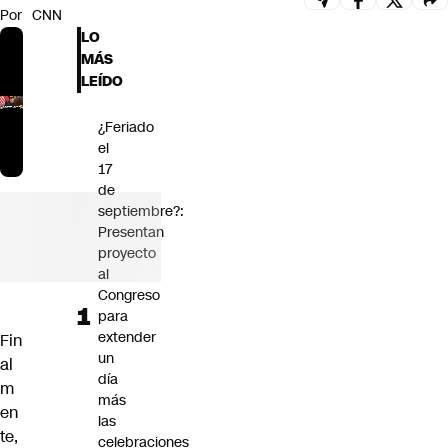
Por
CNN
Futuro 360
LO
Opinión
MÁS
LEÍDO
¿Feriado
el
17
de
septiembre?:
Presentan
proyecto
al
Congreso
para
extender
Fin
un
al
día
m
más
en
las
te,
celebraciones