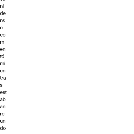
ni
de
ns
e
co
m
en
tó
mi
en
tra
s
est
ab
an
re
uni
do