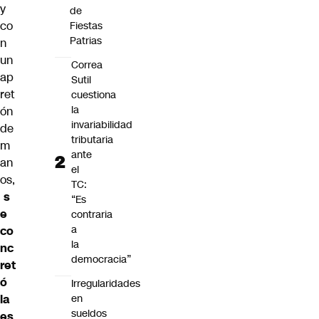
y
de
co
Fiestas
Patrias
n
un
Correa
ap
Sutil
ret
cuestiona
la
ón
invariabilidad
de
tributaria
m
ante
an
el
os,
TC:
s
“Es
e
contraria
a
co
la
nc
democracia”
ret
ó
Irregularidades
la
en
sueldos
es