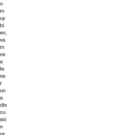
o
m
uy
bi
en,
va
m
os
a
te
ne
r
un
a
dis
cu
sió
n
gr