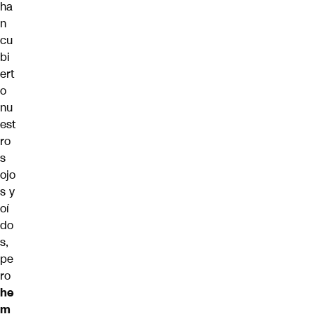
ha
n
cu
bi
ert
o
nu
est
ro
s
ojo
s y
oí
do
s,
pe
ro
he
m