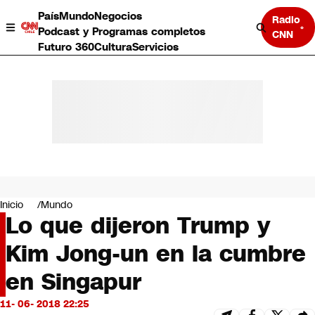
País
Mundo
Negocios
Radio
Podcast y Programas completos
CNN
Futuro 360
Cultura
Servicios
País
Mundo
Negocios
Inicio
Mundo
Lo que dijeron Trump y
Deportes
Programas completos
Kim Jong-un en la cumbre
Cultura
Servicios
en Singapur
Bits
CNN Data
11- 06- 2018 22:25
CNN tiempo