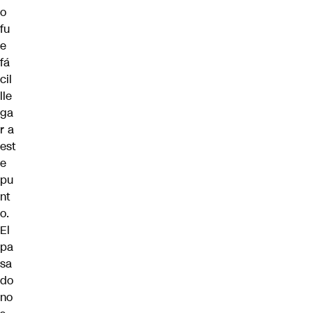
o
fu
e
fá
cil
lle
ga
r a
est
e
pu
nt
o.
El
pa
sa
do
no