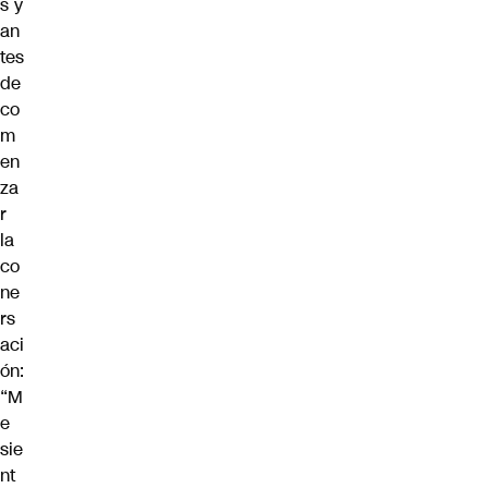
s y
an
tes
de
co
m
en
za
r
la
co
ne
rs
aci
ón:
“M
e
sie
nt