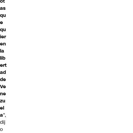
ot
as
qu
e
qu
ier
en
la
lib
ert
ad
de
Ve
ne
zu
el
a
“,
dij
o