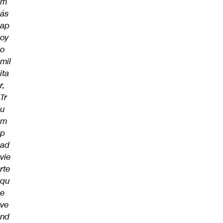
m
ás
ap
oy
o
mil
ita
r,
Tr
u
m
p
ad
vie
rte
qu
e
ve
nd