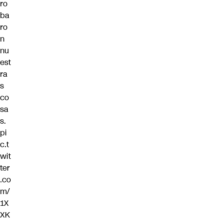
ro
ba
ro
n
nu
est
ra
s
co
sa
s.
pi
c.t
wit
ter
.co
m/
1X
XK