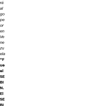
rá
al
go
pe
or
en
Ve
ne
zu
ela
“F
ue
el
SE
BI
N.
El
SE
BI