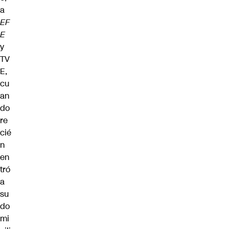
a
EF
E
y
TV
E,
cu
an
do
re
cié
n
en
tró
a
su
do
mi