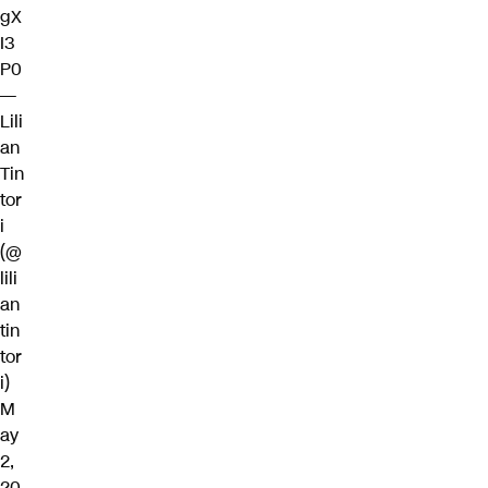
gX
I3
P0
—
Lili
an
Tin
tor
i
(@
lili
an
tin
tor
i)
M
ay
2,
20