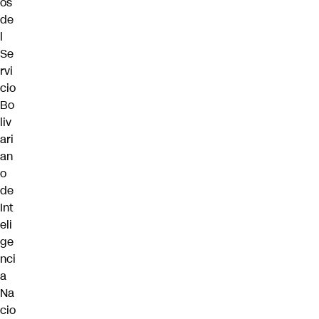
os
de
l
Se
rvi
cio
Bo
liv
ari
an
o
de
Int
eli
ge
nci
a
Na
cio