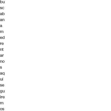
bu
sc
ab
an
a
m
ed
re
nt
ar
no
s
aq
uí
se
gu
ire
m
os