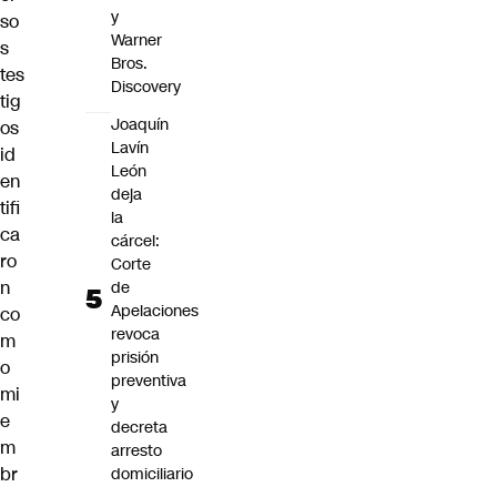
y
so
Warner
s
Bros.
tes
Discovery
tig
Joaquín
os
Lavín
id
León
en
deja
tifi
la
ca
cárcel:
ro
Corte
n
de
Apelaciones
co
revoca
m
prisión
o
preventiva
mi
y
e
decreta
m
arresto
br
domiciliario