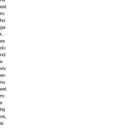
est
ro
ho
ga
r,
es
do
nd
e
viv
en
nu
est
ro
s
hij
os,
si