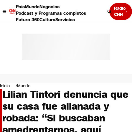
País
Mundo
Negocios
Radio
Podcast y Programas completos
CNN
Futuro 360
Cultura
Servicios
País
Mundo
Negocios
Inicio
Mundo
Lilian Tintori denuncia que
Deportes
Programas completos
su casa fue allanada y
Cultura
Servicios
robada: “Si buscaban
Bits
CNN Data
amedrentarnos, aquí
CNN tiempo