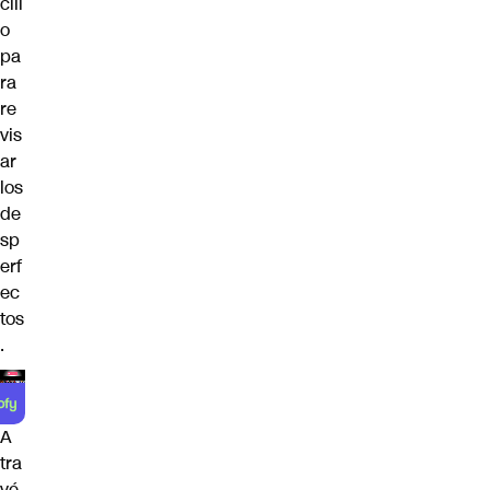
cili
o
pa
ra
re
vis
ar
los
de
sp
erf
ec
tos
.
A
tra
vé