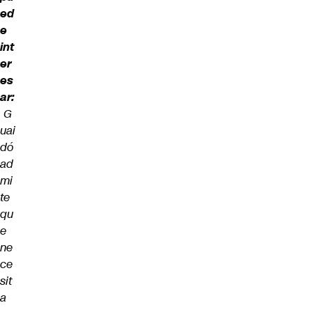
ed
e
int
er
es
ar:
G
uai
dó
ad
mi
te
qu
e
ne
ce
sit
a