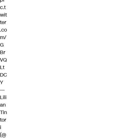
c.t
wit
ter
.co
m/
G
Br
VQ
Lt
DC
Y
—
Lili
an
Tin
tor
i
(@