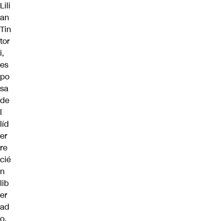
Lili
an
Tin
tor
i,
es
po
sa
de
l
líd
er
re
cié
n
lib
er
ad
o,