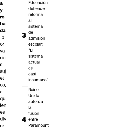
Educación
a
defiende
y
reforma
ro
al
ba
sistema
da
de
p
admisión
or
escolar:
“El
va
sistema
rio
actual
s
es
suj
casi
et
inhumano”
os,
Reino
a
Unido
qu
autoriza
ien
la
es
fusión
div
entre
er
Paramount