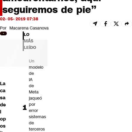
Futuro 360
seguiremos de pie”
Opinión
02- 05- 2019 07:38
Por
Macarena Casanova
LO
MÁS
LEÍDO
Un
modelo
de
IA
La
de
ca
Meta
sa
jaqueó
de
por
error
l
sistemas
op
de
os
terceros