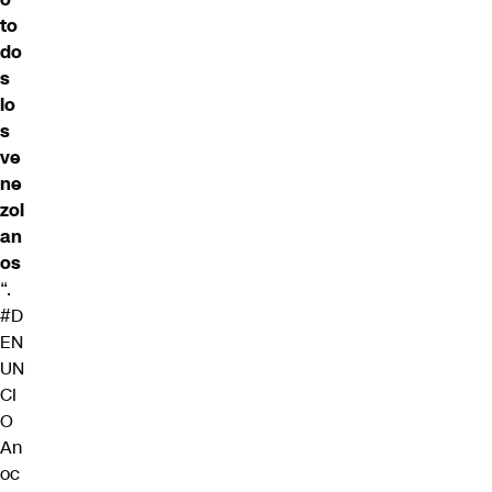
to
do
s
lo
s
ve
ne
zol
an
os
“.
#D
EN
UN
CI
O
An
oc