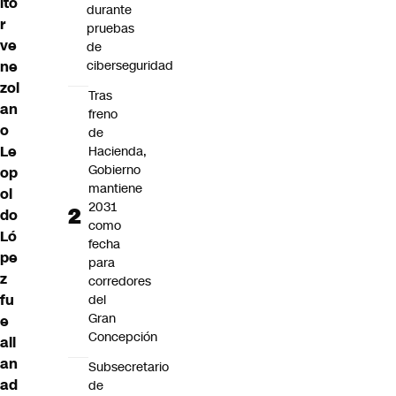
ito
durante
r
pruebas
ve
de
ne
ciberseguridad
zol
Tras
an
freno
o
de
Le
Hacienda,
Gobierno
op
mantiene
ol
2031
do
como
Ló
fecha
pe
para
z
corredores
fu
del
Gran
e
Concepción
all
an
Subsecretario
ad
de