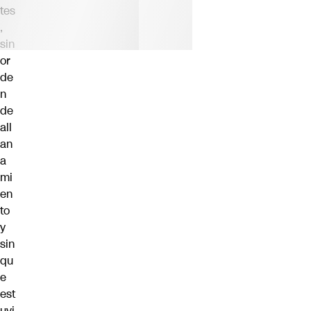
tes
,
sin
or
de
n
de
all
an
a
mi
en
to
y
sin
qu
e
est
uvi