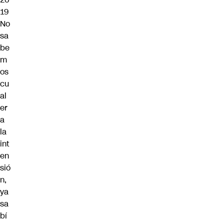
19
No
sa
be
m
os
cu
al
er
a
la
int
en
sió
n,
ya
sa
bí