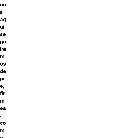
no
s
aq
uí
se
gu
ire
m
os
de
pi
e,
fir
m
es
,
co
m
o