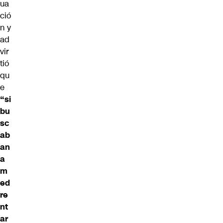
ua
ció
n y
ad
vir
tió
qu
e
“si
bu
sc
ab
an
a
m
ed
re
nt
ar