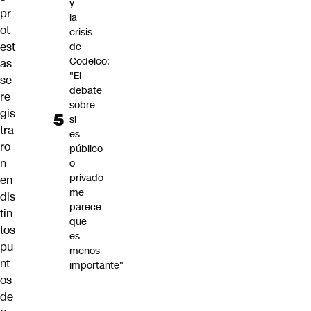
y
pr
la
ot
crisis
est
de
Codelco:
as
"El
se
debate
re
sobre
gis
si
tra
es
ro
público
n
o
privado
en
me
dis
parece
tin
que
tos
es
pu
menos
nt
importante"
os
de