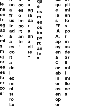
qu
le
on
a
qu
pli
oc
e
he
a
ag
e
mi
es
es
en
fr
ra
la
en
o
m
tr
us
da
s
to
im
en
eg
tr
r
FF
s
po
os
ad
ad
a
.A
po
rt
im
o
a
un
A.
r
an
po
mi
a
a
ap
m
te
rt
s
es
éli
oy
ás
"
an
m
co
te
en
de
te
ej
lt
”
a
$7
"
or
a
C
9
es
de
ar
mi
es
l
ab
l
fu
ex
in
mi
er
mi
er
llo
zo
ni
os
ne
s"
st
en
s
ro
op
Lu
er