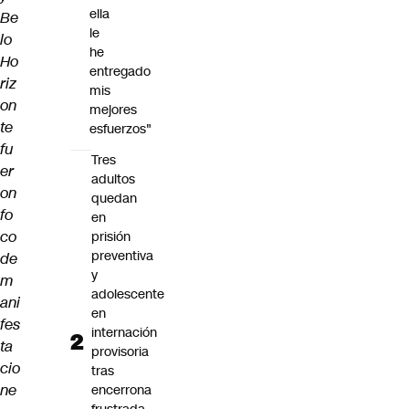
ella
Be
le
lo
he
Ho
entregado
riz
mis
on
mejores
te
esfuerzos"
fu
Tres
er
adultos
on
quedan
fo
en
co
prisión
preventiva
de
y
m
adolescente
ani
en
fes
internación
ta
provisoria
cio
tras
ne
encerrona