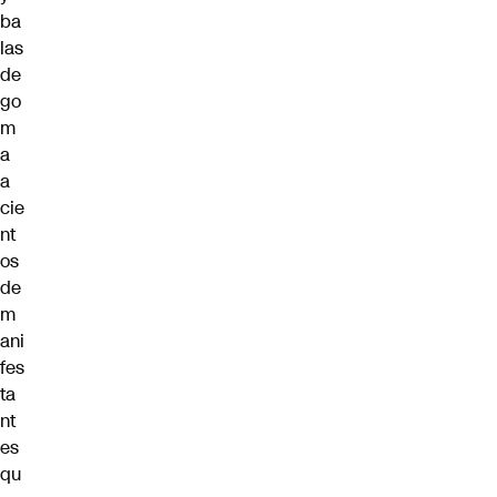
ba
las
de
go
m
a
a
cie
nt
os
de
m
ani
fes
ta
nt
es
qu