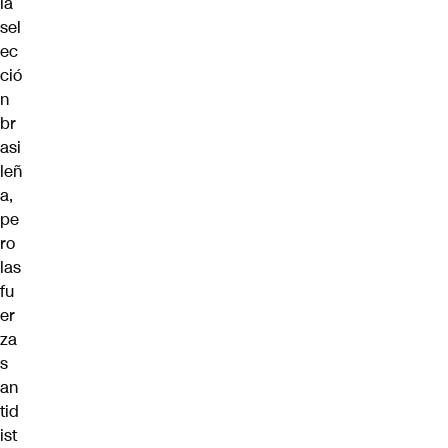
la
sel
ec
ció
n
br
asi
leñ
a,
pe
ro
las
fu
er
za
s
an
tid
ist