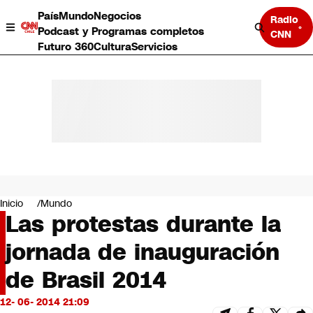
País
Mundo
Negocios
Radio
Podcast y Programas completos
CNN
Futuro 360
Cultura
Servicios
País
Mundo
Negocios
Inicio
Mundo
Las protestas durante la
Deportes
Programas completos
jornada de inauguración
Cultura
Servicios
de Brasil 2014
Bits
CNN Data
12- 06- 2014 21:09
CNN tiempo