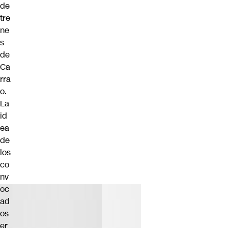
de
tre
ne
s
de
Ca
rra
o.
La
id
ea
de
los
co
nv
oc
ad
os
er