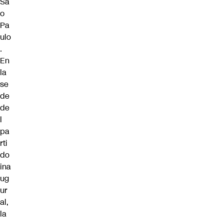
Sa
o
Pa
ulo
.
En
la
se
de
de
l
pa
rti
do
ina
ug
ur
al,
la