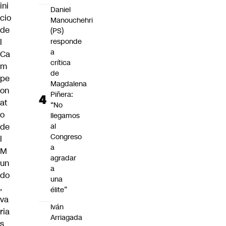
ini
Daniel
cio
Manouchehri
de
(PS)
l
responde
a
Ca
crítica
m
de
pe
Magdalena
on
Piñera:
at
“No
o
llegamos
de
al
Congreso
l
a
M
agradar
un
a
do
una
,
élite”
va
Iván
ria
Arriagada
s