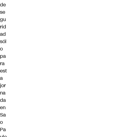
de
se
gu
rid
ad
sól
o
pa
ra
est
a
jor
na
da
en
Sa
o
Pa
ulo