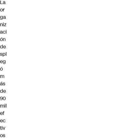
La
or
ga
niz
aci
ón
de
spl
eg
ó
m
ás
de
90
mil
ef
ec
tiv
os