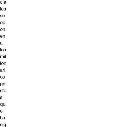
cia
les
se
op
on
en
a
los
mil
lon
ari
os
ga
sto
s
qu
e
ha
sig