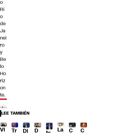
o
Rí
o
de
Ja
nei
ro
y
Be
lo
Ho
riz
on
te.
LEE TAMBIÉN
Vl
La
Tr
D
C
C
Di
Iv