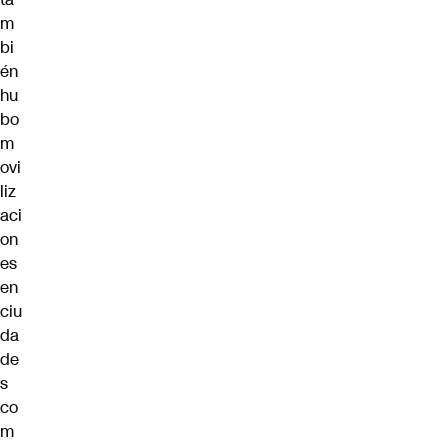
m
bi
én
hu
bo
m
ovi
liz
aci
on
es
en
ciu
da
de
s
co
m