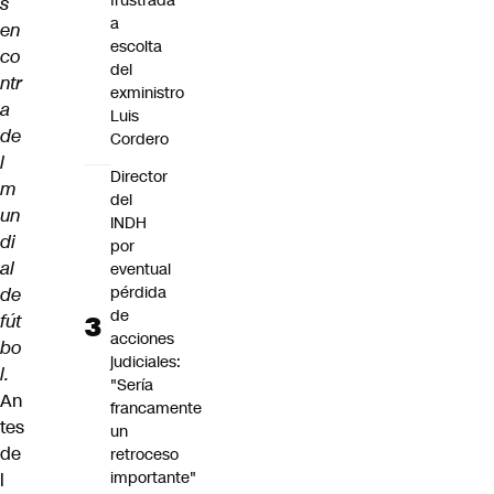
frustrada
s
a
en
escolta
co
del
ntr
exministro
a
Luis
de
Cordero
l
Director
m
del
un
INDH
di
por
al
eventual
pérdida
de
de
fút
acciones
bo
judiciales:
l.
"Sería
An
francamente
tes
un
de
retroceso
importante"
l