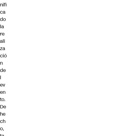
nifi
ca
do
la
re
ali
za
ció
n
de
l
ev
en
to.
De
he
ch
o,
ta