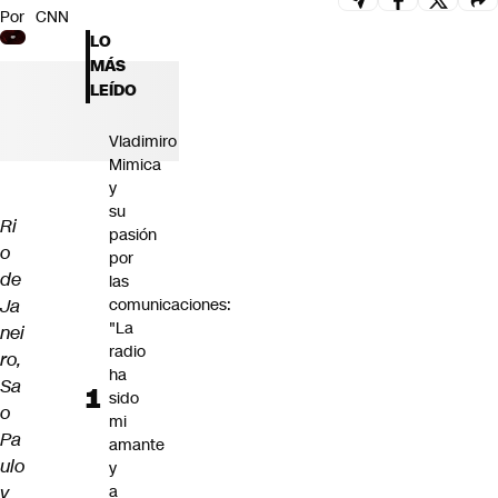
Por
CNN
Futuro 360
LO
Opinión
MÁS
LEÍDO
Vladimiro
Mimica
y
su
Ri
pasión
o
por
de
las
Ja
comunicaciones:
"La
nei
radio
ro,
ha
Sa
sido
o
mi
Pa
amante
ulo
y
y
a