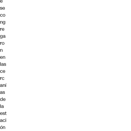
e
se
co
ng
re
ga
ro
n
en
las
ce
rc
aní
as
de
la
est
aci
ón