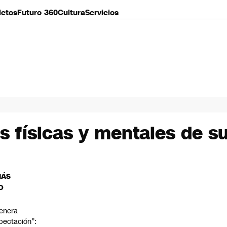
letos
Futuro 360
Cultura
Servicios
 físicas y mentales de su
MÁS
O
enera
pectación”: