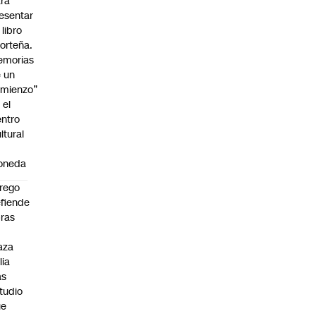
ra
esentar
 libro
orteña.
emorias
 un
mienzo”
 el
ntro
ltural
a
oneda
rego
fiende
ras
n
aza
lia
as
tudio
ue