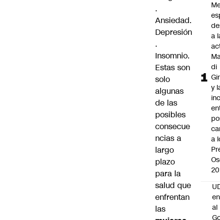
Me
.
es
Ansiedad.
de
Depresión
a l
.
ac
Insomnio.
Ma
Estas son
di
Gi
solo
y l
algunas
in
de las
en
posibles
po
consecue
ca
ncias a
a 
largo
Pr
Os
plazo
20
para la
salud que
UD
enfrentan
en
al
las
Go