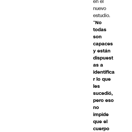
en el
nuevo
estudio.
“
No
todas
son
capaces
y están
dispuest
as a
identifica
r lo que
les
sucedió,
pero eso
no
impide
que el
cuerpo