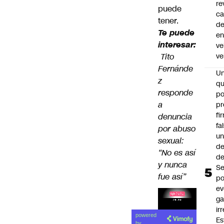
re
puede
ca
tener.
d
Te puede
e
interesar:
ve
Tito
ve
Fernánde
U
z
qu
responde
po
a
pr
fi
denuncia
fa
por abuso
u
sexual:
de
“No es así
de
y nunca
Se
fue así”
po
ev
ga
ir
Lea el
powered
Es
artículo
by