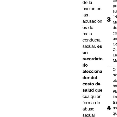
pa
de la
pr
nación en
su
las
“N
acusacion
M
es de
de
co
mala
en
conducta
Ce
sexual,
es
Cu
un
L
recordato
M
rio
Or
alecciona
de
dor del
ob
costo de
e
salud
que
Pl
cualquier
Ita
forma de
tr
es
abuso
q
sexual