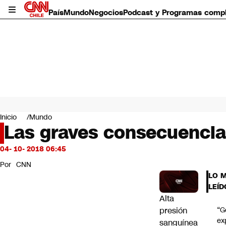
País
Mundo
Negocios
Podcast y Programas comp
País
Mundo
Inicio
Mundo
Negocios
Las graves consecuencias
Deportes
Programas completos
04- 10- 2018 06:45
Cultura
Por
CNN
Servicios
LO 
Bits
LEÍD
CNN Data
Alta
CNN tiempo
presión
“G
Futuro 360
ex
sanguínea
Opinión