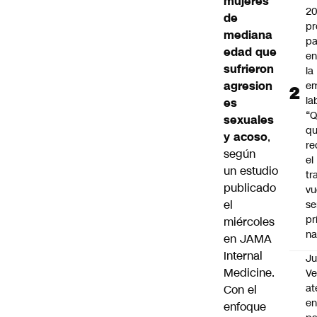
mujeres
2
de
pr
mediana
pa
edad que
en
sufrieron
la
agresion
em
la
es
“
sexuales
q
y acoso
,
re
según
el
un
estudio
tr
publicado
vu
el
se
pr
miércoles
na
en JAMA
Internal
Ju
Medicine
.
V
at
Con el
en
enfoque