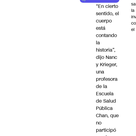
sa
“En cierto
la
sentido, el
in
cuerpo
co
está
el
contando
la
historia”,
dijo
Nanc
y Krieger
,
una
profesora
de la
Escuela
de Salud
Pública
Chan, que
no
participó