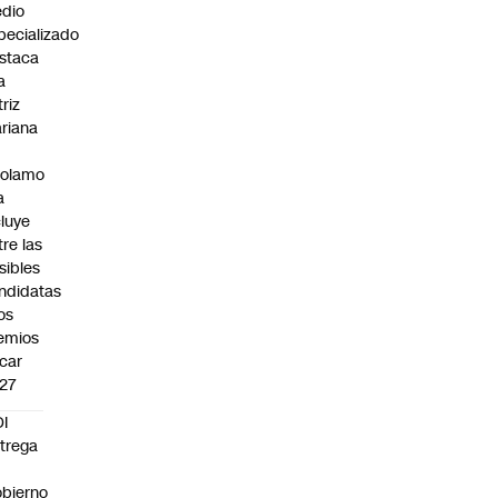
dio
pecializado
staca
a
triz
riana
rolamo
a
cluye
tre las
sibles
ndidatas
los
emios
car
27
I
trega
bierno