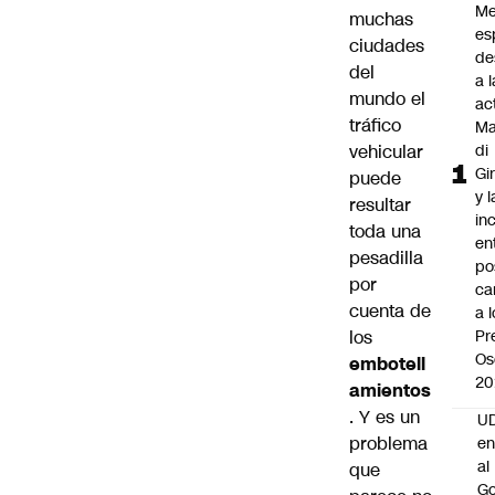
Me
muchas
es
ciudades
de
del
a l
mundo el
ac
tráfico
Ma
vehicular
di
Gi
puede
y l
resultar
in
toda una
en
pesadilla
po
por
ca
cuenta de
a 
los
Pr
Os
embotell
20
amientos
. Y es un
UD
problema
en
al
que
Go