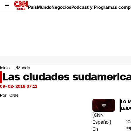
País
Mundo
Negocios
Podcast y Programas comp
País
Mundo
Inicio
Mundo
Negocios
Las ciudades sudamerican
Deportes
Programas completos
09- 02- 2018 07:11
Cultura
Por
CNN
Servicios
LO 
Bits
LEÍD
CNN Data
(CNN
CNN tiempo
Español)
“G
Futuro 360
ex
En
Opinión