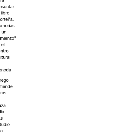
ra
esentar
 libro
orteña.
emorias
 un
mienzo”
 el
ntro
ltural
a
oneda
rego
fiende
ras
n
aza
lia
as
tudio
ue