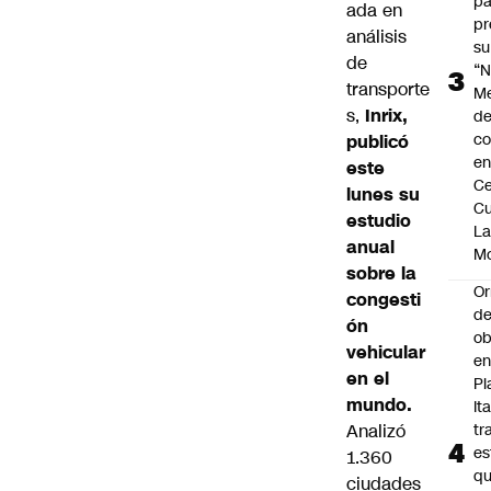
pa
ada en
pr
análisis
su
de
“N
transporte
M
s,
Inrix,
de
co
publicó
en
este
Ce
lunes su
Cu
estudio
L
anual
M
sobre la
Or
congesti
de
ón
ob
vehicular
e
en el
Pl
mundo.
Ita
Analizó
tr
es
1.360
q
ciudades