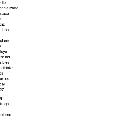
dio
pecializado
staca
a
triz
riana
rolamo
a
cluye
tre las
sibles
ndidatas
los
emios
car
27
I
trega
bierno