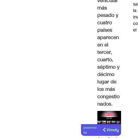
vehicular
sa
más
la
pesado y
in
cuatro
co
países
el
aparecen
en el
tercer,
cuarto,
séptimo y
décimo
lugar de
los más
congestio
nados.
Lea el
powered
artículo
by