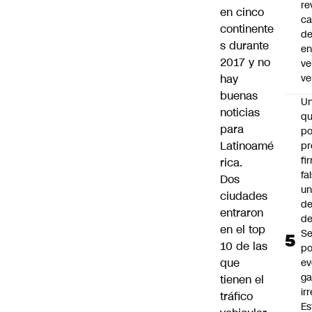
re
en cinco
ca
continente
d
s durante
e
2017 y no
ve
hay
ve
buenas
U
noticias
qu
para
po
Latinoamé
pr
fi
rica.
fa
Dos
u
ciudades
de
entraron
de
en el top
Se
10 de las
po
que
ev
ga
tienen el
ir
tráfico
Es