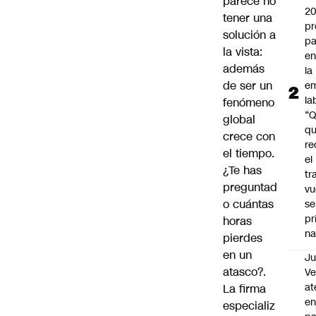
parece no
2
tener una
pr
solución a
pa
la vista:
en
además
la
de ser un
em
la
fenómeno
“
global
q
crece con
re
el tiempo.
el
¿Te has
tr
preguntad
vu
o cuántas
se
pr
horas
na
pierdes
en un
Ju
atasco?.
V
at
La firma
en
especializ