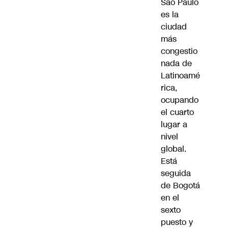
Sao Paulo
es la
ciudad
más
congestio
nada de
Latinoamé
rica,
ocupando
el cuarto
lugar a
nivel
global.
Está
seguida
de Bogotá
en el
sexto
puesto y