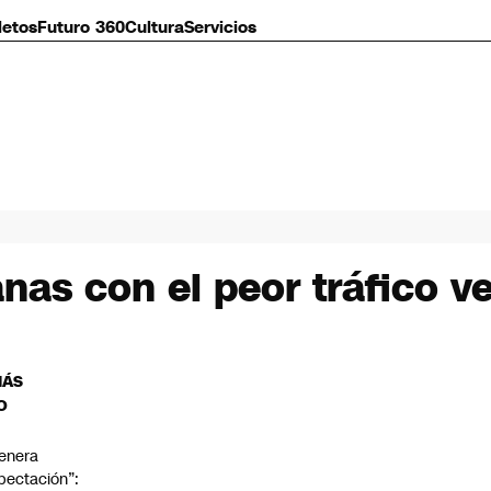
letos
Futuro 360
Cultura
Servicios
as con el peor tráfico ve
MÁS
O
enera
pectación”: