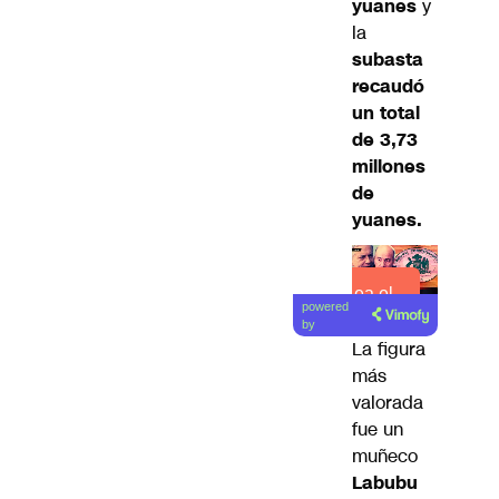
yuanes
y
la
subasta
recaudó
un total
de 3,73
millones
de
yuanes.
Lea el
powered
artículo
by
La figura
más
valorada
fue un
muñeco
Labubu