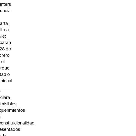
ghters
uncia
arta
sita a
ile:
carán
 28 de
brero
 el
arque
tadio
cional
C
clara
misibles
querimientos
r
constitucionalidad
esentados
r la