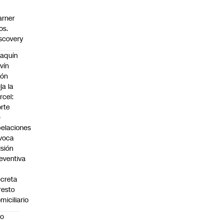
rner
os.
scovery
aquín
vín
eón
ja la
rcel:
rte
e
elaciones
voca
isión
eventiva
creta
resto
miciliario
oo