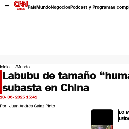
País
Mundo
Negocios
Podcast y Programas comp
País
Mundo
Inicio
Mundo
Negocios
Labubu de tamaño “human
Deportes
subasta en China
Programas completos
Cultura
Servicios
10- 06- 2025 15:41
Bits
Por
Juan Andrés Galaz Pinto
CNN Data
LO 
CNN tiempo
LEÍD
Futuro 360
Opinión