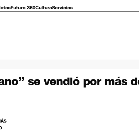
letos
Futuro 360
Cultura
Servicios
o” se vendió por más de
MÁS
O