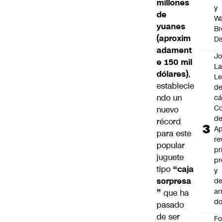
millones
y
de
Wa
yuanes
Br
(aproxim
Di
adament
Jo
e 150 mil
La
dólares)
,
L
establecie
de
ndo un
cá
Co
nuevo
d
récord
Ap
para este
re
popular
pr
juguete
pr
tipo
“caja
y
sorpresa
de
ar
”
que ha
do
pasado
de ser
F