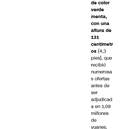
de color
verde
menta,
con una
altura de
131
centímetr
os
(4,3
pies), que
recibió
numerosa
s ofertas
antes de
ser
adjudicad
a en 1,08
millones
de
yuanes.