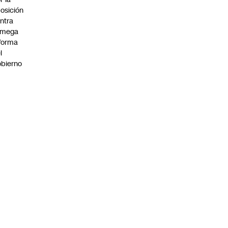
osición
ntra
 mega
forma
l
bierno