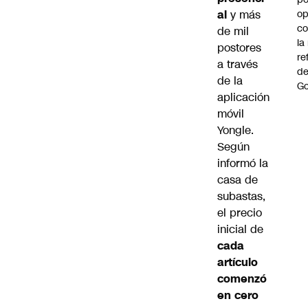
al
y más
op
co
de mil
la
postores
re
a través
de
de la
Go
aplicación
móvil
Yongle.
Según
informó la
casa de
subastas,
el precio
inicial de
cada
artículo
comenzó
en cero