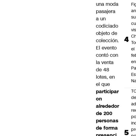
una moda
Fi
an
pasajera
su
a un
cu
codiciado
vi
objeto de
Ch
colección.
To
El evento
el
contó con
fe
en
la venta
P
de 48
Es
lotes, en
Na
el que
participar
T
de
on
ad
alrededor
re
de 200
po
personas
in
de forma
pr
presenci
po