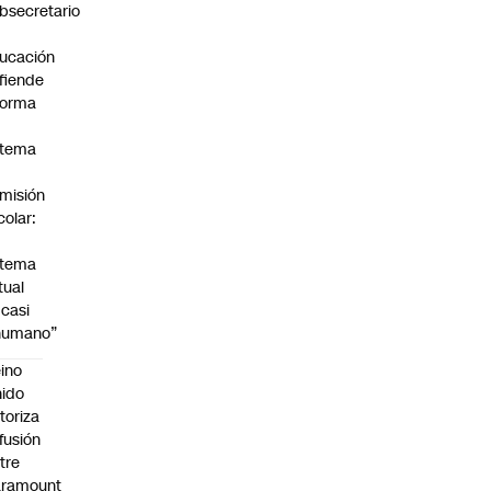
bsecretario
ucación
fiende
forma
stema
misión
colar:
stema
tual
 casi
humano”
ino
ido
toriza
 fusión
tre
aramount