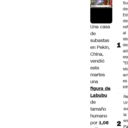
Su
de
Ed
de
Una casa
re
al
de
si
subastas
de
en Pekín,
ad
China,
es
vendió
“El
este
si
martes
ac
es
una
in
figura de
Labubu
Re
de
Un
tamaño
au
la
humano
en
por
1,08
P