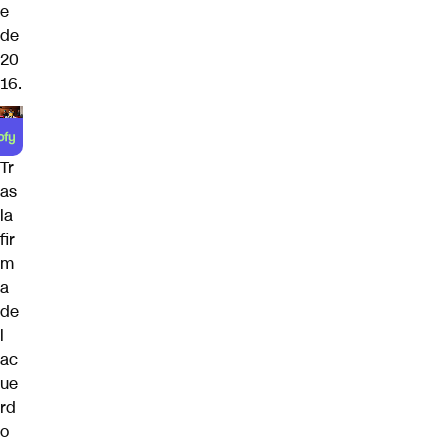
e
de
20
16.
Tr
as
la
fir
m
a
de
l
ac
ue
rd
o