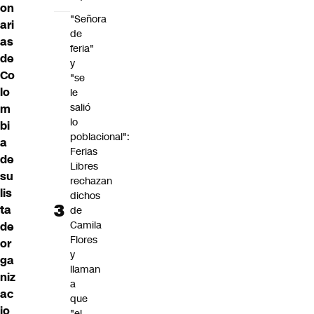
on
"Señora
ari
de
as
feria"
de
y
Co
"se
lo
le
salió
m
lo
bi
poblacional":
a
Ferias
de
Libres
su
rechazan
lis
dichos
ta
de
Camila
de
Flores
or
y
ga
llaman
niz
a
ac
que
io
"el