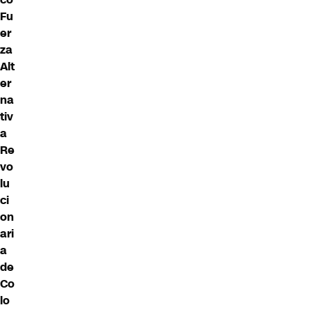
Fu
er
za
Alt
er
na
tiv
a
Re
vo
lu
ci
on
ari
a
de
Co
lo