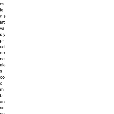
es
le
gis
lati
va
s y
pr
esi
de
nci
ale
s
col
o
m
bi
an
as
co