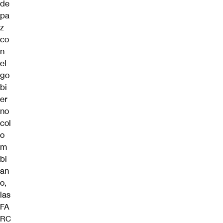
de
pa
z
co
n
el
go
bi
er
no
col
o
m
bi
an
o,
las
FA
RC