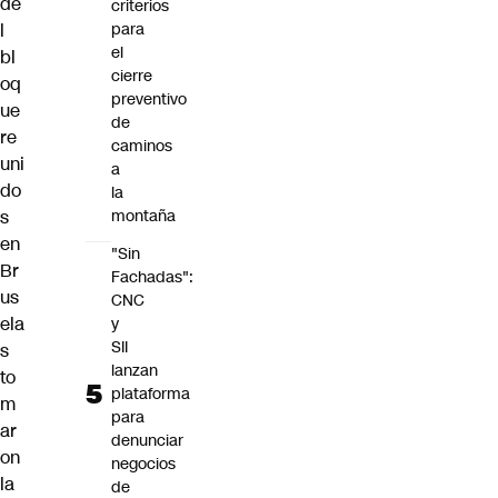
de
criterios
l
para
el
bl
cierre
oq
preventivo
ue
de
re
caminos
uni
a
do
la
s
montaña
en
"Sin
Br
Fachadas":
us
CNC
ela
y
SII
s
lanzan
to
plataforma
m
para
ar
denunciar
on
negocios
la
de