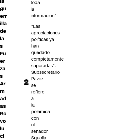
la
toda
gu
la
err
información"
illa
"Las
de
apreciaciones
la
políticas ya
s
han
quedado
Fu
completamente
er
superadas":
za
Subsecretario
s
Pavez
Ar
se
m
refiere
ad
a
la
as
polémica
Re
con
vo
el
lu
senador
ci
Squella