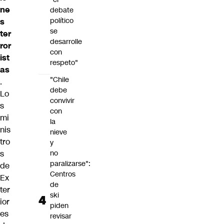
ne
debate
político
s
se
ter
desarrolle
ror
con
ist
respeto"
as
"Chile
.
debe
Lo
convivir
s
con
mi
la
nis
nieve
tro
y
s
no
paralizarse":
de
Centros
Ex
de
ter
ski
ior
piden
es
revisar