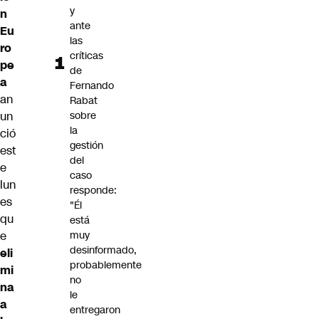
y
n
ante
Eu
las
ro
críticas
pe
de
a
Fernando
an
Rabat
un
sobre
la
ció
gestión
est
del
e
caso
lun
responde:
es
"Él
qu
está
e
muy
desinformado,
eli
probablemente
mi
no
na
le
a
entregaron