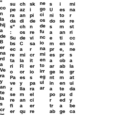
"
ne
su
ch
sk
s
i
mi
co
go
pe
az
i
U
es
na
n
ci
ra
an
pi
ni
to
r
la
os
da
di
de
do
se
re
hij
de
s"
ch
n
s
m
st
a
fu
:
os
re
a
an
ri
de
nc
Su
de
vi
e
ti
cc
B
io
bs
C
sa
m
en
io
er
na
ec
a
r
pr
e,
ne
na
mi
re
mi
cr
es
pr
s
rd
en
ta
la
it
a
ob
a
a
to
ri
Fl
er
ar
ab
la
Ve
irr
o
or
io
ge
le
gr
ra
eg
Pa
es
s
nt
m
at
y
ul
ve
y
pa
in
en
ui
an
ar
z
lla
ra
a
te
da
te
se
m
el
po
pu
d
la
re
an
ci
r
ed
y
s
fi
a
er
tr
a
be
cr
er
qu
re
ab
ge
ca