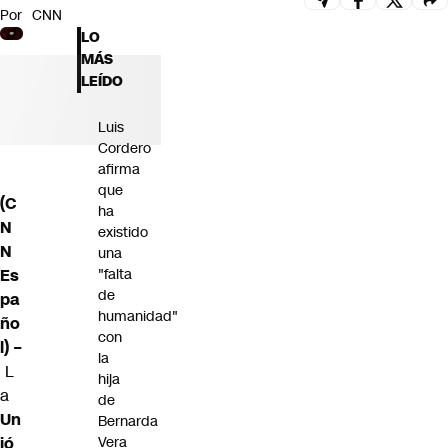
Por
CNN
Futuro 360
LO
Opinión
MÁS
LEÍDO
Luis
Cordero
afirma
que
(C
ha
N
existido
N
una
Es
"falta
de
pa
humanidad"
ño
con
l) –
la
L
hija
a
de
Un
Bernarda
ió
Vera