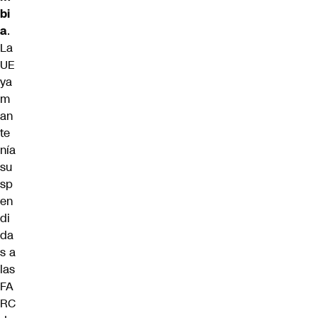
bi
a
.
La
UE
ya
m
an
te
nía
su
sp
en
di
da
s a
las
FA
RC