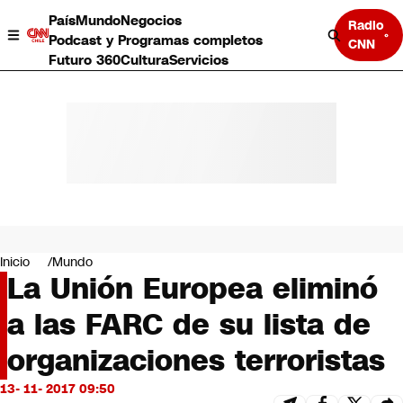
País
Mundo
Negocios
Radio
Podcast y Programas completos
CNN
Futuro 360
Cultura
Servicios
País
Mundo
Negocios
Inicio
Mundo
La Unión Europea eliminó
Deportes
Programas completos
a las FARC de su lista de
Cultura
Servicios
organizaciones terroristas
Bits
CNN Data
13- 11- 2017 09:50
CNN tiempo