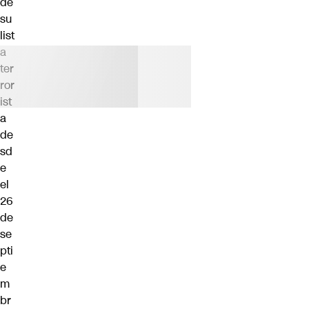
de
su
list
a
ter
ror
ist
a
de
sd
e
el
26
de
se
pti
e
m
br