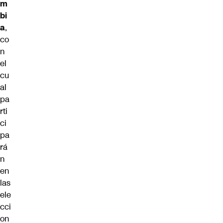
m
bi
a
,
co
n
el
cu
al
pa
rti
ci
pa
rá
n
en
las
ele
cci
on