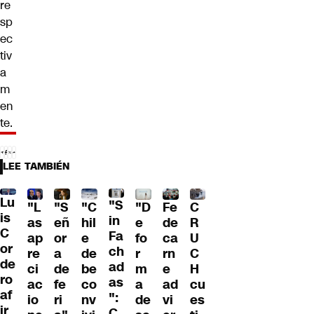
re
sp
ec
tiv
a
m
en
te.
LEE TAMBIÉN
Lu
"S
"L
"S
"C
"D
Fe
C
is
in
as
eñ
hil
e
de
R
C
Fa
ap
or
e
fo
ca
U
or
ch
re
a
de
r
rn
C
de
ad
ci
de
be
m
e
H
ro
as
ac
fe
co
a
ad
cu
af
":
io
ri
nv
de
vi
es
ir
C