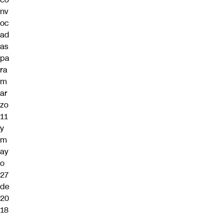
nv
oc
ad
as
pa
ra
m
ar
zo
11
y
m
ay
o
27
de
20
18