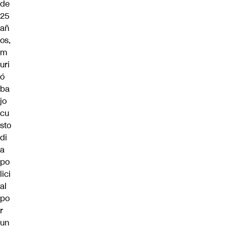
de
25
añ
os,
m
uri
ó
ba
jo
cu
sto
di
a
po
lici
al
po
r
un