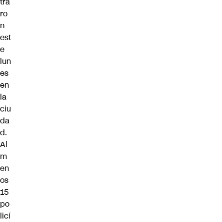
tra
ro
n
est
e
lun
es
en
la
ciu
da
d.
Al
m
en
os
15
po
licí