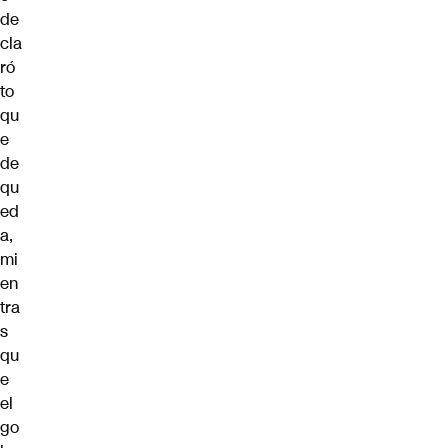
de
cla
ró
to
qu
e
de
qu
ed
a,
mi
en
tra
s
qu
e
el
go