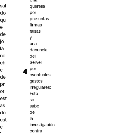
Una
sal
querella
do
por
presuntas
qu
firmas
e
falsas
de
y
jó
una
la
denuncia
no
del
ch
Servel
por
e
eventuales
de
gastos
pr
irregulares:
ot
Esto
est
se
as
sabe
de
de
la
est
investigación
e
contra