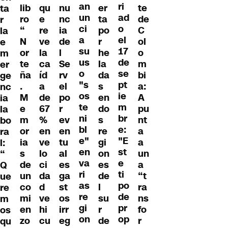
an
ri
lib
qu
nu
er
te
ta
un
ad
ro
e
nc
ta
de
r
ci
o
“
re
ia
po
C
la
a
el
N
ve
de
r
ol
e
su
17
or
la
l
he
o
m
us
de
te
ca
Se
la
m
er
o
se
ña
íd
rv
da
bi
ge
"s
pt
.
a
el
s
a:
nc
os
ie
M
de
po
en
A
ia
te
m
e
67
r
do
pu
la
ni
br
m
%
ev
s
nt
bo
bl
e:
or
en
en
re
a
ra
e"
"E
ia
ve
tu
gi
a
l:
en
st
s
lo
al
on
un
“
va
e
de
ci
es
es
a
Q
ri
ti
un
da
ga
de
“t
ue
as
po
co
d
st
l
ra
re
re
de
mi
ve
os
su
ns
m
gi
pr
en
hi
irr
r
fo
os
on
op
zo
cu
eg
de
r
qu