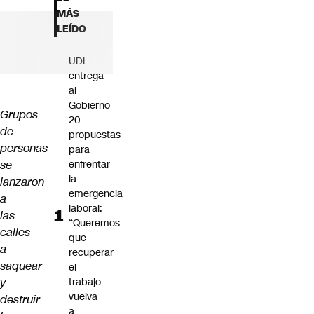
Futuro 360
MÁS
Opinión
LEÍDO
UDI
entrega
al
Gobierno
Grupos
20
de
propuestas
personas
para
se
enfrentar
la
lanzaron
emergencia
a
laboral:
las
“Queremos
calles
que
a
recuperar
saquear
el
y
trabajo
vuelva
destruir
a