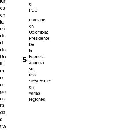
lun
el
es
PDG
en
Fracking
la
en
ciu
Colombia:
da
Presidente
d
De
de
la
Ba
Espriella
anuncia
lti
su
m
uso
or
"sostenible"
e,
en
ge
varias
ne
regiones
ra
da
s
tra