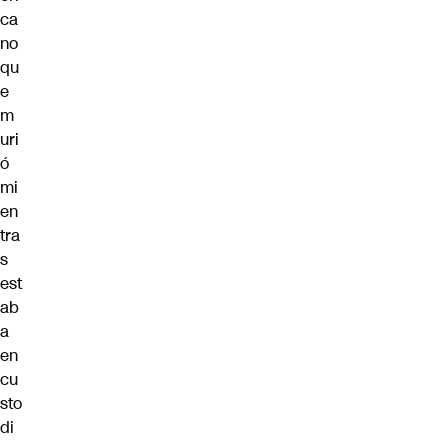
ca
no
qu
e
m
uri
ó
mi
en
tra
s
est
ab
a
en
cu
sto
di