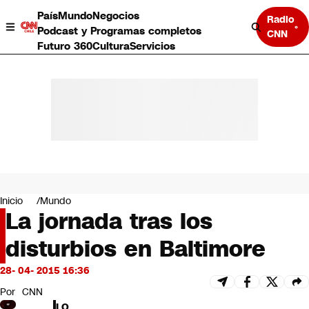
País
Mundo
Negocios
Radio
Podcast y Programas completos
CNN
Futuro 360
Cultura
Servicios
País
Mundo
Negocios
Inicio
Mundo
La jornada tras los
Deportes
Programas completos
disturbios en Baltimore
Cultura
Servicios
28- 04- 2015 16:36
Bits
CNN Data
Por
CNN
CNN tiempo
LO