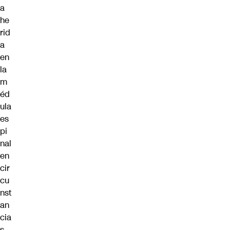
a
he
rid
a
en
la
m
éd
ula
es
pi
nal
en
cir
cu
nst
an
cia
s