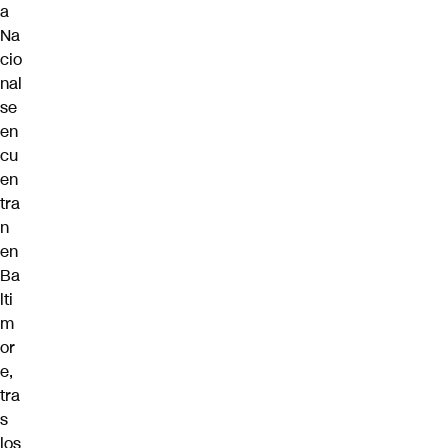
a
Na
cio
nal
se
en
cu
en
tra
n
en
Ba
lti
m
or
e,
tra
s
los