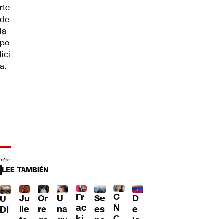
rte
de
la
po
licí
a.
LEE TAMBIÉN
Fr
C
Ju
Or
U
Se
D
U
ac
N
lie
re
na
es
e
DI
ki
C