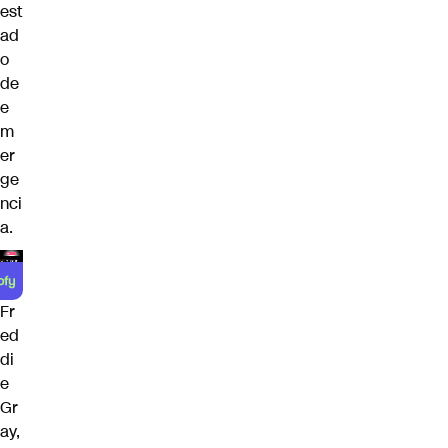
est
ad
o
de
e
m
er
ge
nci
a.
Fr
ed
di
e
Gr
ay,