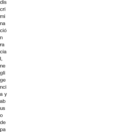
dis
cri
mi
na
ció
n
ra
cia
l,
ne
gli
ge
nci
a y
ab
us
o
de
pa