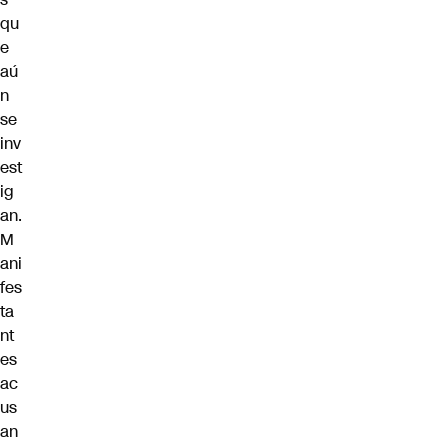
qu
e
aú
n
se
inv
est
ig
an.
M
ani
fes
ta
nt
es
ac
us
an