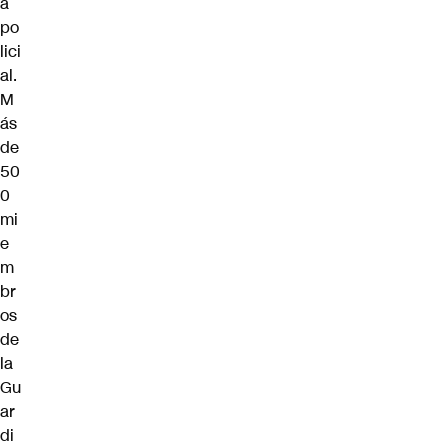
a
po
lici
al.
M
ás
de
50
0
mi
e
m
br
os
de
la
Gu
ar
di