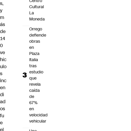
Centro
s,
Cultural
y
La
m
Moneda
ás
Orrego
de
defiende
14
obras
0
en
ve
Plaza
híc
Italia
tras
ulo
estudio
s
que
inc
revela
en
caída
di
de
ad
67%
os
en
velocidad
fu
vehicular
e
el