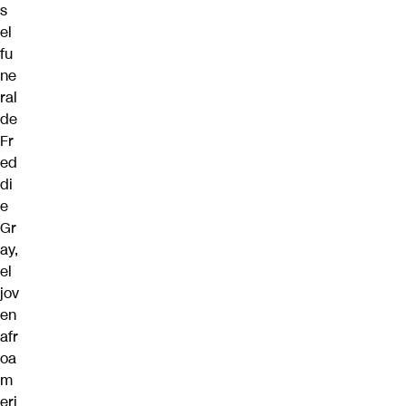
s
el
fu
ne
ral
de
Fr
ed
di
e
Gr
ay,
el
jov
en
afr
oa
m
eri