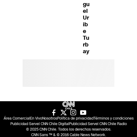
gu
el
Ur
ib
e
Tu
rb
ay
Área Comercial
En Vivo
Nosotros
Política de privacidad
Términos y condiciones
Publicidad Servel CNN Chile Digital
Publicidad Servel CNN Chile Radio
© 2025 CNN Chile. Todos los derechos reservados.
CNN Sans ™ & © 2016 Cable News Network.