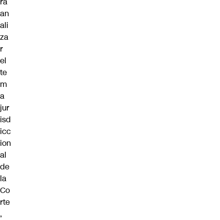
ra
an
ali
za
r
el
te
m
a
jur
isd
icc
ion
al
de
la
Co
rte
,