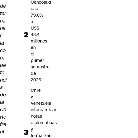
Cencosud
de
cae
ter
79,6%
mi
a
na
US$
43,4
r
millones
la
en
co
el
m
primer
pe
semestre
te
de
nci
2026
a
Chile
de
y
la
Venezuela
Co
intercambian
notas
rte
diplomáticas
fre
y
nt
formalizan