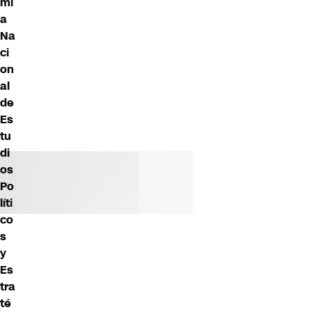
mi
a
Na
ci
on
al
de
Es
tu
di
os
Po
líti
co
s
y
Es
tra
té