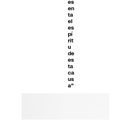
es
en
ta
el
es
pí
rit
u
de
es
ta
ca
us
a"