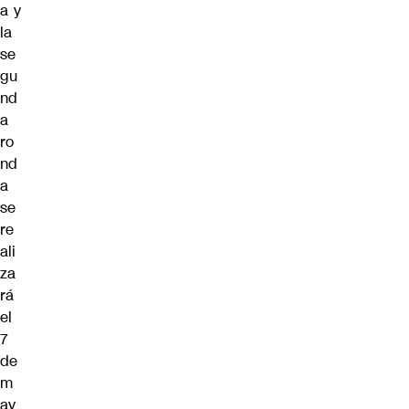
a y
la
se
gu
nd
a
ro
nd
a
se
re
ali
za
rá
el
7
de
m
ay