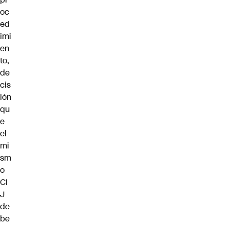
oc
ed
imi
en
to,
de
cis
ión
qu
e
el
mi
sm
o
CI
J
de
be