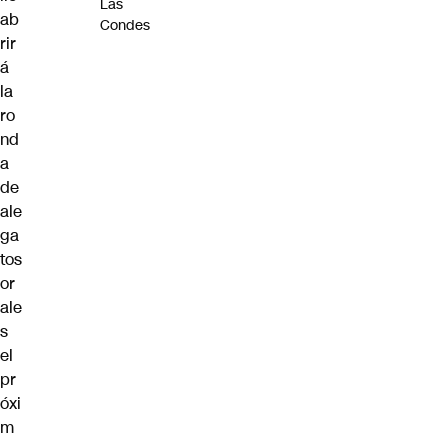
Las
ab
Condes
rir
á
la
ro
nd
a
de
ale
ga
tos
or
ale
s
el
pr
óxi
m