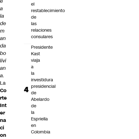
e
el
a
restablecimiento
la
de
de
las
relaciones
m
consulares
an
da
Presidente
bo
Kast
livi
viaja
a
an
la
a.
investidura
La
presidencial
Co
de
rte
Abelardo
Int
de
er
la
Espriella
na
en
ci
Colombia
on