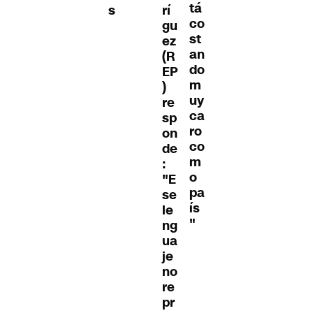
tá
s
rí
co
gu
st
ez
an
(R
do
EP
m
)
uy
re
ca
sp
ro
on
co
de
m
:
o
"E
pa
se
ís
le
"
ng
ua
je
no
re
pr