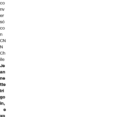
co
nv
er
só
co
n
CN
N
Ch
ile
Je
an
ne
tte
Iri
go
in,
e
xp