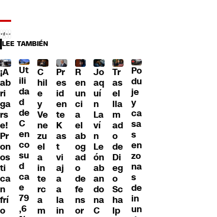
LEE TAMBIÉN
Ut
Po
R
¡A
C
Pr
Jo
Tr
ili
du
en
ab
hil
es
aq
as
da
je
un
ri
e
id
uí
el
d
y
ci
ga
y
en
n
lla
de
ca
a
rs
Ve
te
La
m
C
sa
el
e!
ne
K
ví
ad
en
s
ab
Pr
zu
as
n
o
co
en
og
on
el
t
Le
de
su
zo
ad
os
a
vi
ón
Di
d
na
o
ti
in
aj
ab
eg
ca
s
de
ca
te
a
an
o
e
de
fe
n
rc
a
do
Sc
79
in
ns
frí
a
la
na
ha
,6
un
or
o
m
in
C
lp