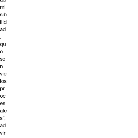
mi
sib
ilid
ad
,
qu
e
so
n
vic
ios
pr
oc
es
ale
s”,
ad
vir