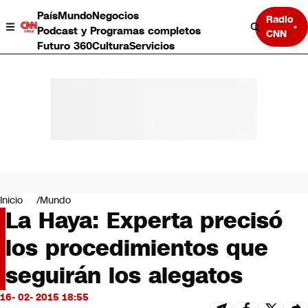
País
Mundo
Negocios
Radio
Podcast y Programas completos
CNN
Futuro 360
Cultura
Servicios
País
Mundo
Negocios
Inicio
Mundo
La Haya: Experta precisó
Deportes
Programas completos
los procedimientos que
Cultura
Servicios
seguirán los alegatos
Bits
CNN Data
16- 02- 2015 18:55
CNN tiempo