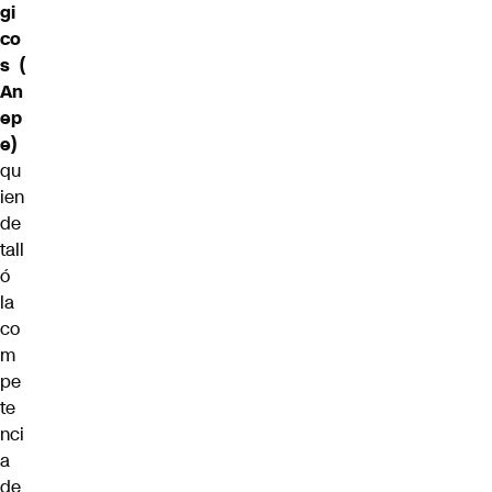
gi
co
s
(
An
ep
e)
qu
ien
de
tall
ó
la
co
m
pe
te
nci
a
de