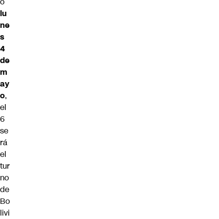
o
lu
ne
s
4
de
m
ay
o
,
el
6
se
rá
el
tur
no
de
Bo
livi