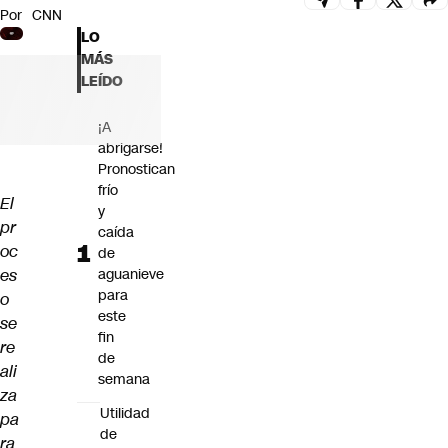
Por
CNN
Futuro 360
LO
Opinión
MÁS
LEÍDO
¡A
abrigarse!
Pronostican
frío
El
y
pr
caída
oc
de
es
aguanieve
para
o
este
se
fin
re
de
ali
semana
za
Utilidad
pa
de
ra