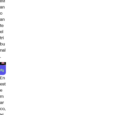
livi
an
o
an
te
el
tri
bu
nal
.
En
est
e
m
ar
co,
Iri