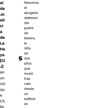
al
Renuncia
el
de
abogado
Ju
defensor
sti
del
ci
padre
a
de
de
Isidora,
La
la
niña
Ha
de
ya
dos
(CI
años
J)
que
an
murió
un
tras
ció
caer
desde
qu
un
e
edificio
Ch
en
ile