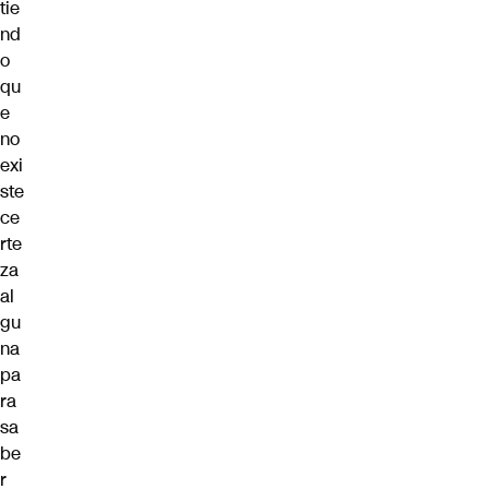
tie
nd
o
qu
e
no
exi
ste
ce
rte
za
al
gu
na
pa
ra
sa
be
r