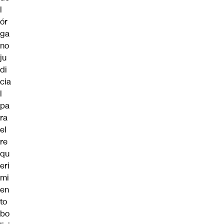
l
ór
ga
no
ju
di
cia
l
pa
ra
el
re
qu
eri
mi
en
to
bo