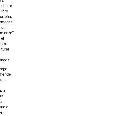
ra
esentar
 libro
orteña.
emorias
 un
mienzo”
 el
ntro
ltural
a
oneda
rego
fiende
ras
n
aza
lia
as
tudio
ue