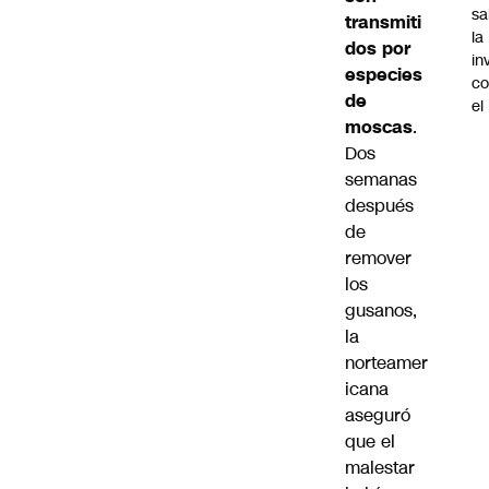
sa
transmiti
la
dos por
in
especies
co
de
el
moscas
.
Dos
semanas
después
de
remover
los
gusanos,
la
norteamer
icana
aseguró
que el
malestar