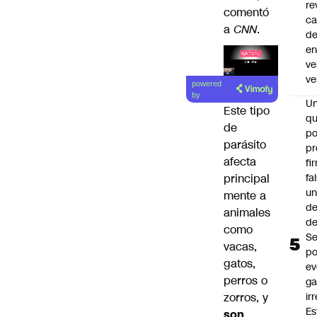
re
comentó
ca
a
CNN
.
d
e
ve
Lea el
ve
powered
artículo
by
U
Este tipo
qu
de
po
parásito
pr
afecta
fi
fa
principal
u
mente a
de
animales
de
como
Se
vacas,
po
gatos,
ev
perros o
ga
ir
zorros, y
Es
son