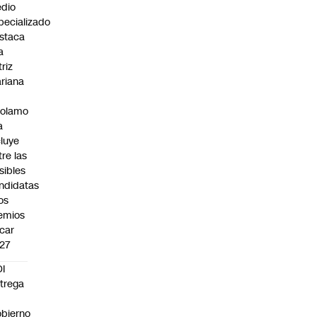
dio
pecializado
staca
a
triz
riana
rolamo
a
cluye
tre las
sibles
ndidatas
los
emios
car
27
I
trega
bierno