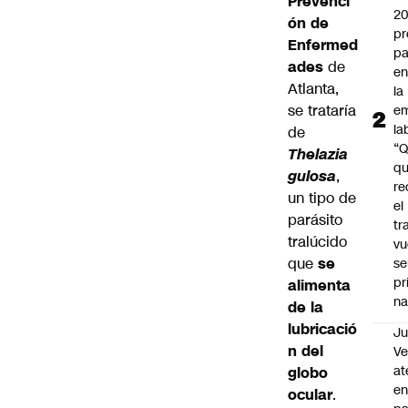
Prevenci
2
ón de
pr
Enfermed
pa
ades
de
en
Atlanta,
la
se trataría
em
la
de
“
Thelazia
q
gulosa
,
re
un tipo de
el
parásito
tr
tralúcido
vu
que
se
se
pr
alimenta
na
de la
lubricació
Ju
n del
V
at
globo
en
ocular
.