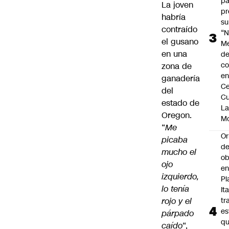
pa
La joven
pr
habría
su
contraído
“N
el gusano
M
en una
de
co
zona de
en
ganadería
Ce
del
Cu
estado de
L
Oregon.
M
“
Me
Or
picaba
de
mucho el
ob
ojo
e
izquierdo,
Pl
lo tenía
Ita
rojo y el
tr
es
párpado
q
caído
“,