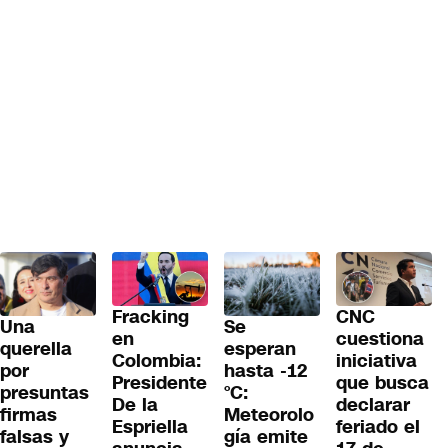
Fracking
CNC
Una
Se
en
cuestiona
querella
esperan
Colombia:
iniciativa
por
hasta -12
Presidente
que busca
presuntas
°C:
De la
declarar
firmas
Meteorolo
Espriella
feriado el
falsas y
gía emite