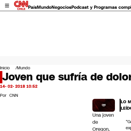
País
Mundo
Negocios
Podcast y Programas comp
País
Mundo
Inicio
Mundo
Negocios
Joven que sufría de dolo
Deportes
Programas completos
14- 02- 2018 10:52
Cultura
Por
CNN
Servicios
LO 
Bits
LEÍD
CNN Data
Una joven
CNN tiempo
de
“G
Futuro 360
ex
Oregon,
Opinión