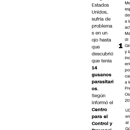
Me
Estados
es
Unidos,
de
sufría de
a l
problema
ac
s en un
Ma
ojo hasta
di
Gi
que
y l
descubrió
in
que tenía
en
14
po
gusanos
ca
parasitari
a 
os
.
Pr
Os
Según
20
informó el
Centro
UD
para el
en
al
Control y
Go