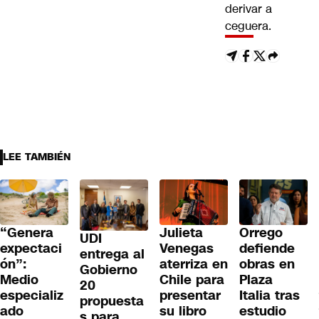
derivar a
ceguera.
LEE TAMBIÉN
“Genera
Julieta
Orrego
UDI
expectaci
Venegas
defiende
entrega al
ón”:
aterriza en
obras en
Gobierno
Medio
Chile para
Plaza
20
especializ
presentar
Italia tras
propuesta
ado
su libro
estudio
s para