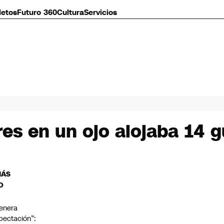
letos
Futuro 360
Cultura
Servicios
res en un ojo alojaba 14 
MÁS
O
enera
pectación”: