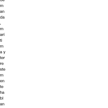
m
an
da
,
m
arí
ti
m
a y
ter
re
ste
m
en
te
ha
bl
an