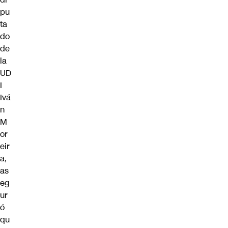
pu
ta
do
de
la
UD
I
Ivá
n
M
or
eir
a,
as
eg
ur
ó
qu