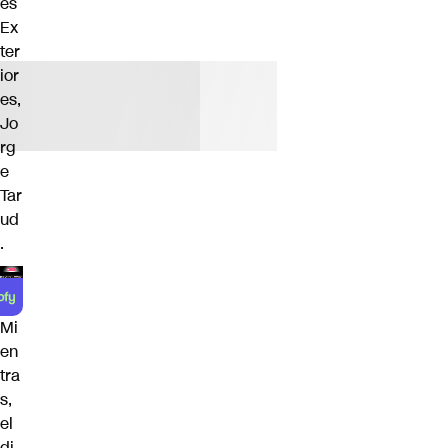
es
Ex
ter
ior
es,
Jo
rg
e
Tar
ud
.
Mi
en
tra
s,
el
di