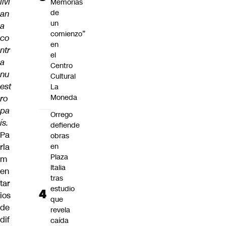
livi
Memorias
de
an
un
a
comienzo”
co
en
ntr
el
a
Centro
nu
Cultural
est
La
Moneda
ro
pa
Orrego
ís.
defiende
Pa
obras
rla
en
Plaza
m
Italia
en
tras
tar
estudio
ios
que
de
revela
dif
caída