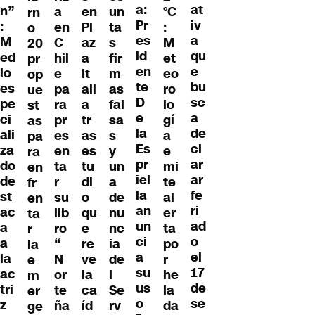
a:
at
n”
a
en
un
°C
rn
Pr
iv
:
en
Pl
ta
:
o
es
a
M
C
az
s
M
20
id
qu
ed
hil
a
fir
et
pr
en
e
io
e
It
m
eo
op
te
bu
es
pa
ali
as
ro
ue
D
sc
pe
ra
a
fal
lo
st
e
a
ci
pr
tr
sa
gí
as
la
de
ali
es
as
s
a
pa
Es
cl
za
en
es
y
e
ra
pr
ar
do
ta
tu
un
mi
en
iel
ar
de
r
di
a
te
fr
la
fe
st
su
o
de
al
en
an
ri
ac
lib
qu
nu
er
ta
un
ad
a
ro
e
nc
ta
r
ci
o
a
“
re
ia
po
la
a
el
la
N
ve
de
r
e
su
17
ac
or
la
l
he
m
us
de
tri
te
ca
Se
la
er
o
se
z
ña
íd
rv
da
ge