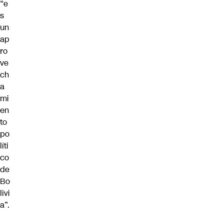
“e
s
un
ap
ro
ve
ch
a
mi
en
to
po
líti
co
de
Bo
livi
a”.