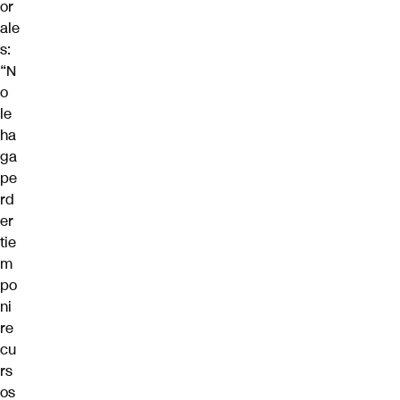
or
ale
s:
“N
o
le
ha
ga
pe
rd
er
tie
m
po
ni
re
cu
rs
os