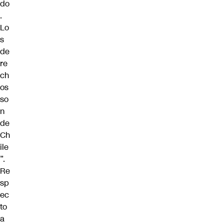
do
.
Lo
s
de
re
ch
os
so
n
de
Ch
ile
”.
Re
sp
ec
to
a