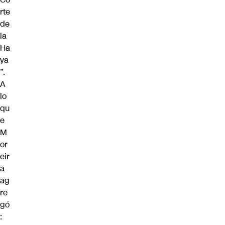
rte
de
la
Ha
ya
”.
A
lo
qu
e
M
or
eir
a
ag
re
gó
: