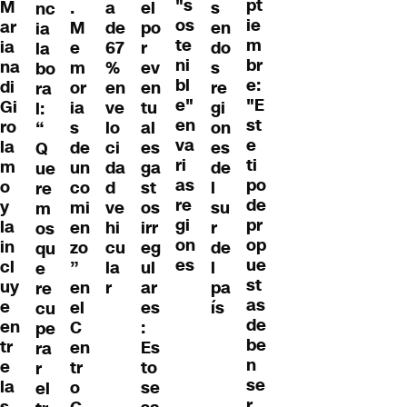
"s
pt
M
.
a
el
s
nc
os
ie
ar
M
de
po
en
ia
te
m
ia
e
67
r
do
la
ni
br
na
m
%
ev
s
bo
bl
e:
di
or
en
en
re
ra
e"
"E
Gi
ia
ve
tu
gi
l:
en
st
ro
s
lo
al
on
“
va
e
la
de
ci
es
es
Q
ri
ti
m
un
da
ga
de
ue
as
po
o
co
d
st
l
re
re
de
y
mi
ve
os
su
m
gi
pr
la
en
hi
irr
r
os
on
op
in
zo
cu
eg
de
qu
es
ue
cl
”
la
ul
l
e
st
uy
en
r
ar
pa
re
as
e
el
es
ís
cu
de
en
C
:
pe
be
tr
en
Es
ra
n
e
tr
to
r
se
la
o
se
el
r