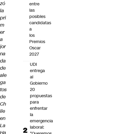
zó
entre
la
las
posibles
pri
candidatas
m
a
er
los
a
Premios
jor
Oscar
na
2027
da
UDI
de
entrega
ale
al
ga
Gobierno
tos
20
propuestas
de
para
Ch
enfrentar
ile
la
en
emergencia
La
laboral:
Ha
“Queremos