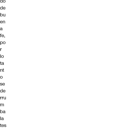
do
de
bu
en
a
fe,
po
r
lo
ta
nt
o
se
de
rru
m
ba
la
tes