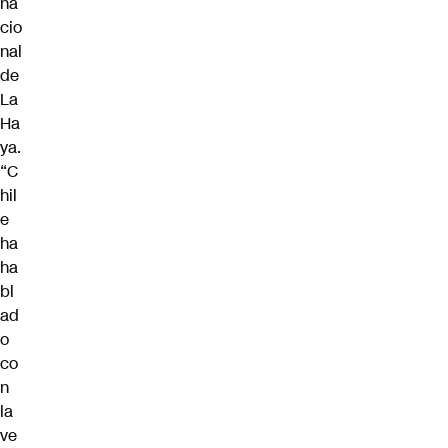
na
cio
nal
de
La
Ha
ya.
“C
hil
e
ha
ha
bl
ad
o
co
n
la
ve