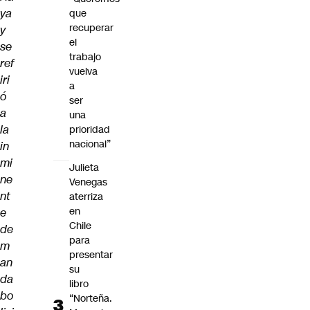
ya
que
recuperar
y
el
se
trabajo
ref
vuelva
iri
a
ó
ser
a
una
la
prioridad
nacional”
in
mi
Julieta
ne
Venegas
nt
aterriza
en
e
Chile
de
para
m
presentar
an
su
da
libro
bo
“Norteña.