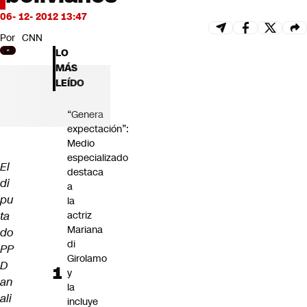
Futuro 360
06- 12- 2012 13:47
Opinión
Por
CNN
LO
MÁS
LEÍDO
“Genera
expectación”:
Medio
especializado
El
destaca
di
a
pu
la
ta
actriz
Mariana
do
di
PP
Girolamo
D
y
an
la
ali
incluye