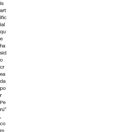
is
art
ific
ial
qu
e
ha
sid
o
cr
ea
da
po
r
Pe
rú”
,
co
m