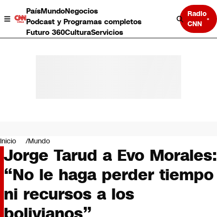
País
Mundo
Negocios
Radio
Podcast y Programas completos
CNN
Futuro 360
Cultura
Servicios
País
Mundo
Negocios
Inicio
Mundo
Jorge Tarud a Evo Morales:
Deportes
Programas completos
“No le haga perder tiempo
Cultura
Servicios
ni recursos a los
Bits
CNN Data
bolivianos”
CNN tiempo