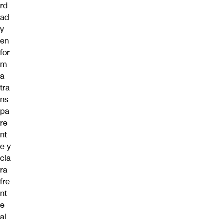
rd
ad
y
en
for
m
a
tra
ns
pa
re
nt
e y
cla
ra
fre
nt
e
al