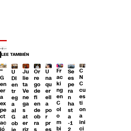
LEE TAMBIÉN
Fr
C
“
Ju
Or
U
Se
U
ac
N
G
lie
re
na
es
DI
ki
C
en
ta
go
qu
pe
en
ng
cu
er
Ve
de
er
ra
tr
en
es
a
ne
fi
ell
n
eg
C
ti
ex
ga
en
a
ha
a
ol
on
pe
s
de
po
st
al
o
a
ct
at
ob
r
a
G
m
ini
ac
er
ra
pr
-1
ob
bi
ci
ió
riz
s
es
2
ie