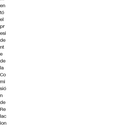
en
tó
el
pr
esi
de
nt
e
de
la
Co
mi
sió
n
de
Re
lac
ion