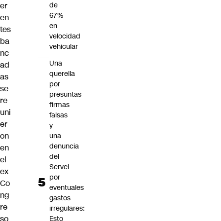
er
de
67%
en
en
tes
velocidad
ba
vehicular
nc
Una
ad
querella
as
por
se
presuntas
re
firmas
uni
falsas
er
y
on
una
denuncia
en
del
el
Servel
ex
por
Co
eventuales
ng
gastos
re
irregulares:
so
Esto