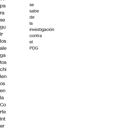
se
pa
sabe
ra
de
se
la
gu
investigación
ir
contra
los
el
ale
PDG
ga
tos
chi
len
os
en
la
Co
rte
Int
er