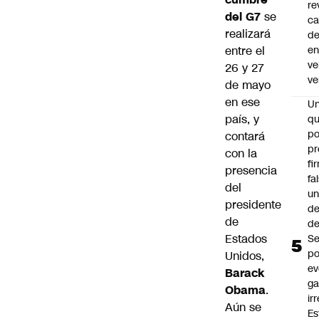
re
del G7
se
ca
realizará
d
entre el
e
ve
26 y 27
ve
de mayo
en ese
U
país, y
qu
po
contará
pr
con la
fi
presencia
fa
del
u
presidente
de
de
de
Estados
Se
po
Unidos,
ev
Barack
ga
Obama
.
ir
Aún se
Es