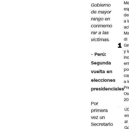
Me
Gobierno
es
de mayor
de
rango en
a l
conmemo
ac
rar a las
Ma
víctimas.
di
Gi
y l
–
Perú:
in
Segunda
en
po
vuelta en
ca
elecciones
a 
Pr
presidenciales
Os
20
Por
UD
primera
en
vez un
al
Secretario
Go