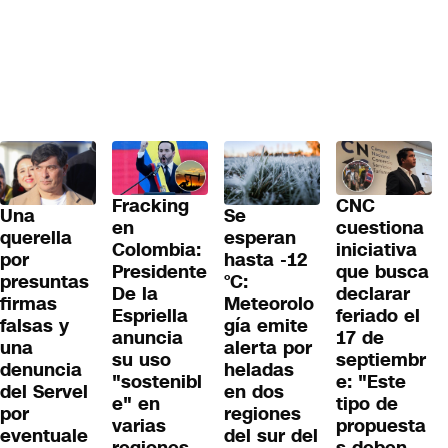
Fracking
CNC
Una
Se
en
cuestiona
querella
esperan
Colombia:
iniciativa
por
hasta -12
Presidente
que busca
presuntas
°C:
De la
declarar
firmas
Meteorolo
Espriella
feriado el
falsas y
gía emite
anuncia
17 de
una
alerta por
su uso
septiembr
denuncia
heladas
"sostenibl
e: "Este
del Servel
en dos
e" en
tipo de
por
regiones
varias
propuesta
eventuale
del sur del
regiones
s deben