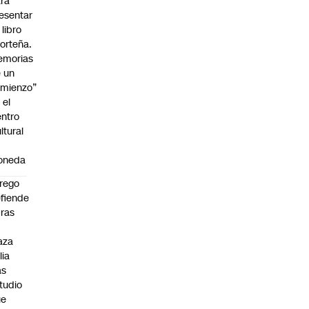
ra
esentar
 libro
orteña.
emorias
 un
mienzo”
 el
ntro
ltural
a
oneda
rego
fiende
ras
n
aza
lia
as
tudio
ue