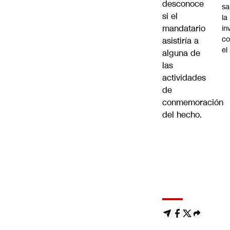
desconoce
sa
si el
la
mandatario
in
co
asistiría a
el
alguna de
las
actividades
de
conmemoración
del hecho.