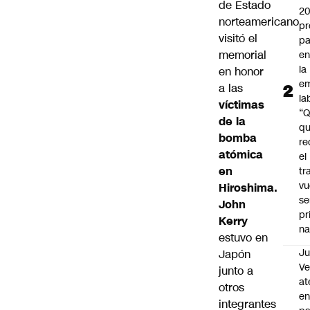
de Estado
2
norteamericano
pr
visitó el
pa
memorial
en
la
en honor
em
a las
la
víctimas
“
de la
q
bomba
re
atómica
el
en
tr
vu
Hiroshima.
se
John
pr
Kerry
na
estuvo en
Ju
Japón
V
junto a
at
otros
en
integrantes