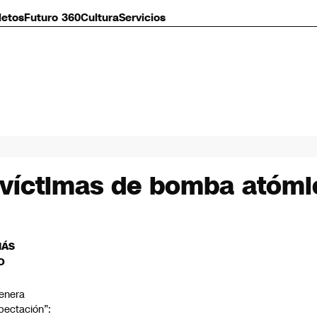
letos
Futuro 360
Cultura
Servicios
víctimas de bomba atómi
MÁS
O
enera
pectación”: