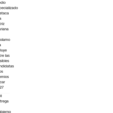
dio
pecializado
staca
a
triz
riana
rolamo
a
cluye
tre las
sibles
ndidatas
los
emios
car
27
I
trega
bierno