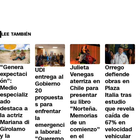
LEE TAMBIÉN
“Genera
Julieta
Orrego
UDI
expectaci
Venegas
defiende
entrega al
ón”:
aterriza en
obras en
Gobierno
Medio
Chile para
Plaza
20
especializ
presentar
Italia tras
propuesta
ado
su libro
estudio
s para
destaca a
“Norteña.
que revela
enfrentar
la actriz
Memorias
caída de
la
Mariana di
de un
67% en
emergenci
Girolamo
comienzo”
velocidad
a laboral:
y la
en el
vehicular
“Queremo