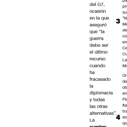
pa
del G7,
pr
ocasión
su
en la que
“N
M
aseguró
de
que “la
co
guerra
en
debe ser
Ce
el último
Cu
recurso
L
cuando
M
ha
Or
fracasado
de
la
ob
diplomacia
e
y todas
Pl
Ita
las otras
tr
alternativas”.
es
La
q
cumbre