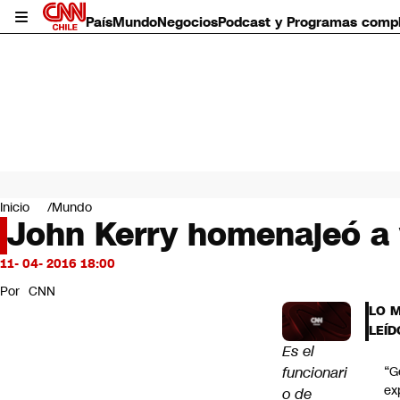
País
Mundo
Negocios
Podcast y Programas comp
País
Mundo
Inicio
Mundo
Negocios
John Kerry homenajeó a 
Deportes
Programas completos
11- 04- 2016 18:00
Cultura
Por
CNN
Servicios
LO 
Bits
LEÍD
CNN Data
Es el
CNN tiempo
funcionari
“G
Futuro 360
ex
o de
Opinión