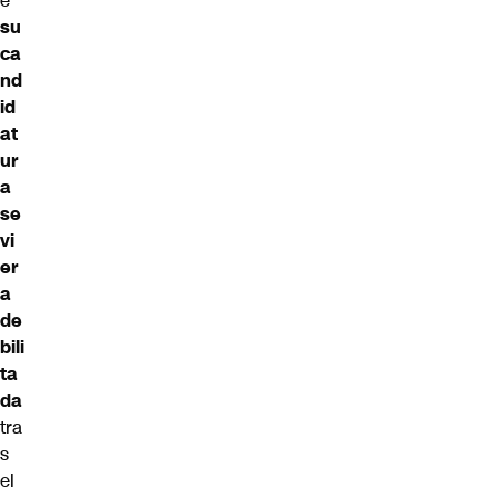
e
su
ca
nd
id
at
ur
a
se
vi
er
a
de
bili
ta
da
tra
s
el