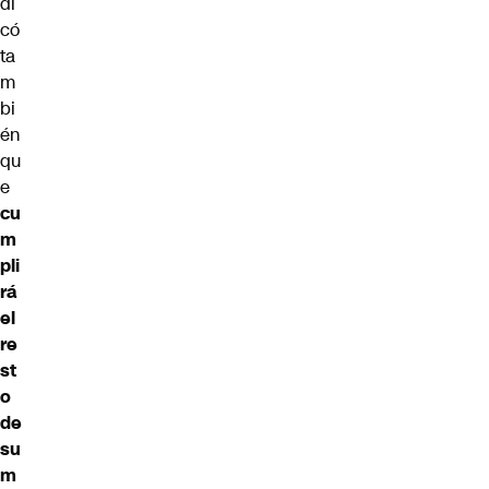
di
có
ta
m
bi
én
qu
e
cu
m
pli
rá
el
re
st
o
de
su
m