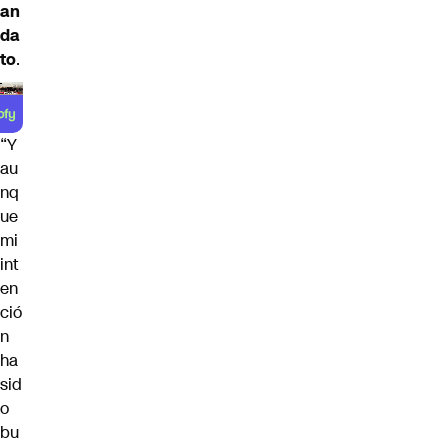
an
da
to
.
“Y
au
nq
ue
mi
int
en
ció
n
ha
sid
o
bu