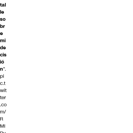
tal
le
so
br
e
mi
de
cis
ió
n
“.
pi
c.t
wit
ter
.co
m/
R
MI