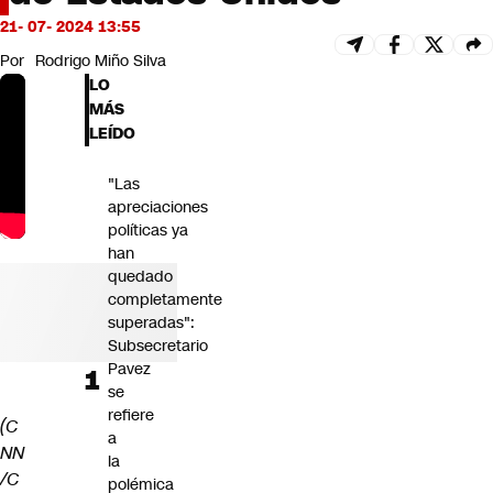
Futuro 360
21- 07- 2024 13:55
Opinión
Por
Rodrigo Miño Silva
LO
MÁS
LEÍDO
"Las
apreciaciones
políticas ya
han
quedado
completamente
superadas":
Subsecretario
Pavez
se
refiere
(C
a
NN
la
/C
polémica