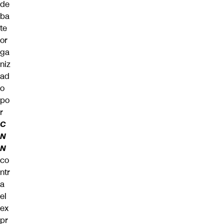
de
ba
te
or
ga
niz
ad
o
po
r
C
N
N
co
ntr
a
el
ex
pr