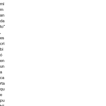
mi
m
an
da
to”
,
es
cri
bi
ó
en
un
a
ca
rta
qu
e
pu