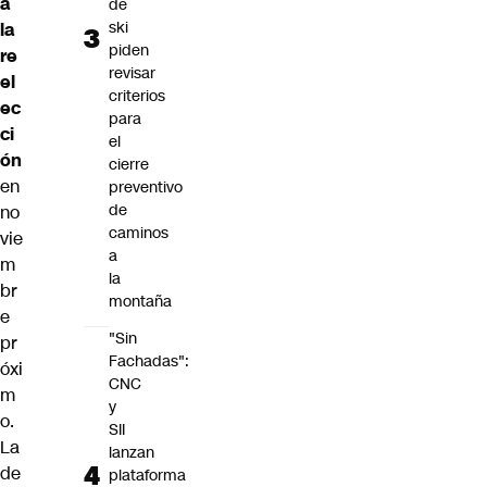
a
de
ski
la
piden
re
revisar
el
criterios
ec
para
ci
el
ón
cierre
en
preventivo
de
no
caminos
vie
a
m
la
br
montaña
e
"Sin
pr
Fachadas":
óxi
CNC
m
y
o.
SII
La
lanzan
de
plataforma