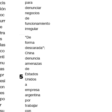
cis
para
denunciar
ión
negocios
oc
de
urr
funcionamiento
e
irregular
tra
"De
s
forma
las
descarada":
co
China
nti
denuncia
nu
amenazas
as
de
Estados
pr
Unidos
esi
a
on
empresa
es
argentina
po
por
r
trabajar
su
con