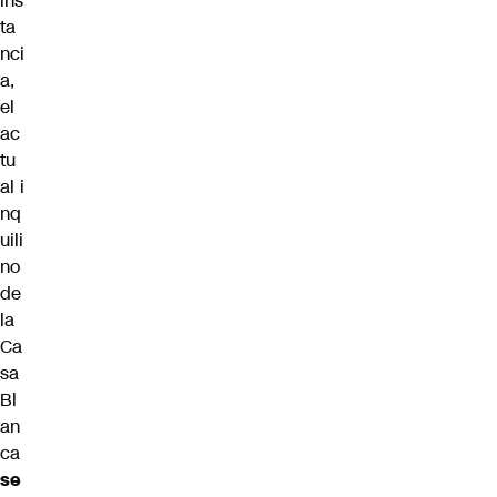
ins
ta
nci
a,
el
ac
tu
al i
nq
uili
no
de
la
Ca
sa
Bl
an
ca
se