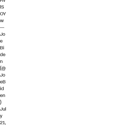
Rv
lS
OY
w
—
Jo
e
Bi
de
n
(@
Jo
eB
id
en
)
Jul
y
21,