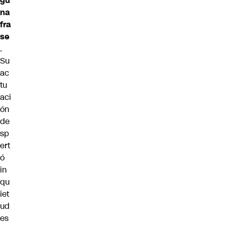
gu
na
fra
se
.
Su
ac
tu
aci
ón
de
sp
ert
ó
in
qu
iet
ud
es