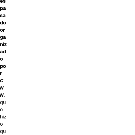
es
pa
sa
do
or
ga
niz
ad
o
po
r
C
N
N
,
qu
e
hiz
o
qu