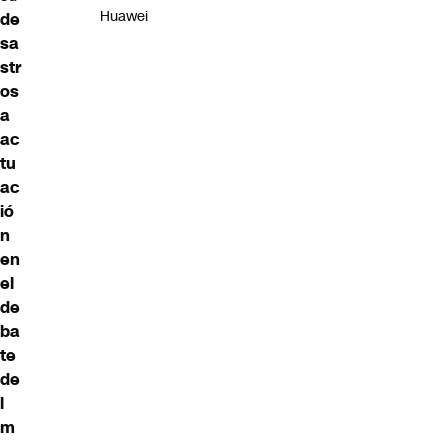
Huawei
de
sa
str
os
a
ac
tu
ac
ió
n
en
el
de
ba
te
de
l
m