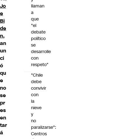
Jo
llaman
a
e
que
Bi
"el
de
debate
n
,
político
an
se
un
desarrolle
ci
con
respeto"
ó
qu
"Chile
e
debe
no
convivir
con
se
la
pr
nieve
es
y
en
no
tar
paralizarse":
á
Centros