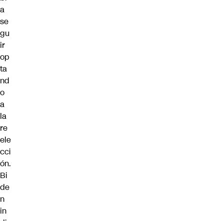
a
se
gu
ir
op
ta
nd
o
a
la
re
ele
cci
ón.
Bi
de
n
in