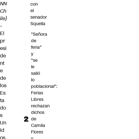
NN
con
Ch
el
senador
ile)
Squella
–
El
"Señora
pr
de
feria"
esi
y
de
"se
nt
le
e
salió
de
lo
los
poblacional":
Es
Ferias
Libres
ta
rechazan
do
dichos
s
de
Un
Camila
id
Flores
os,
y