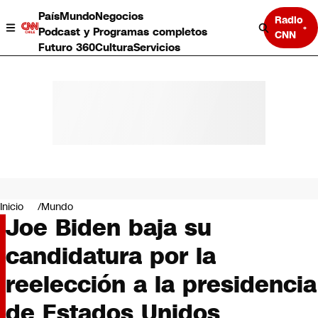
País
Mundo
Negocios
Radio
Podcast y Programas completos
CNN
Futuro 360
Cultura
Servicios
País
Mundo
Negocios
Inicio
Mundo
Joe Biden baja su
Deportes
Programas completos
candidatura por la
Cultura
Servicios
reelección a la presidencia
Bits
CNN Data
de Estados Unidos
CNN tiempo