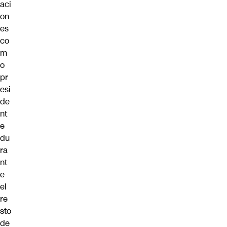
aci
on
es
co
m
o
pr
esi
de
nt
e
du
ra
nt
e
el
re
sto
de