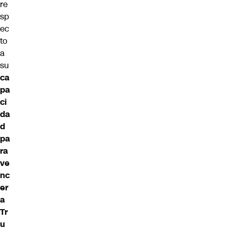
re
sp
ec
to
a
su
ca
pa
ci
da
d
pa
ra
ve
nc
er
a
Tr
u