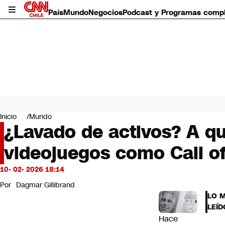
País
Mundo
Negocios
Podcast y Programas comp
País
Mundo
Inicio
Mundo
Negocios
¿Lavado de activos? A qué
Deportes
videojuegos como Call of
Programas completos
Cultura
Servicios
10- 02- 2026 18:14
Bits
Por
Dagmar Gillibrand
CNN Data
LO 
CNN tiempo
LEÍD
Futuro 360
Hace
Opinión