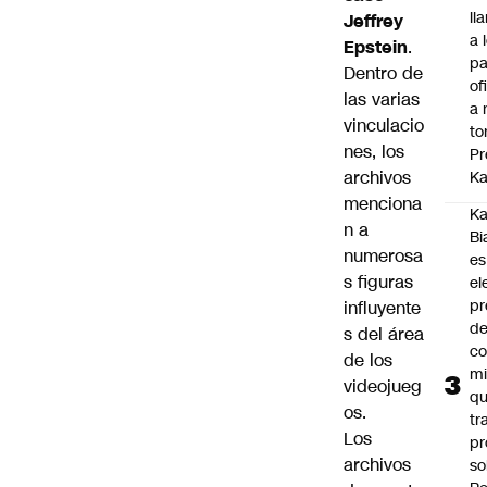
ll
Jeffrey
a 
Epstein
.
pa
Dentro de
of
las varias
a 
vinculacio
to
nes, los
Pr
archivos
Ka
menciona
Ka
n a
Bi
numerosa
es
s figuras
el
pr
influyente
d
s del área
co
de los
mi
videojueg
q
os.
tr
Los
pr
archivos
so