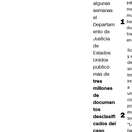
algunas
In
me
semanas
mu
el
ba
Departam
du
ento de
tr
Justicia
en
de
Sc
Estados
y 
Unidos
d
publicó
so
más de
lo
tres
in
a
millones
un
de
c
documen
po
tos
es
desclasifi
so
cados del
"L
caso
ha