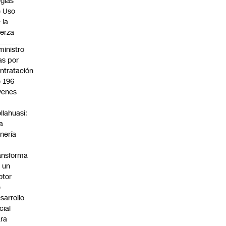
glas
 Uso
 la
erza
ministro
s por
ntratación
 196
venes
n
llahuasi:
a
nería
ansforma
 un
otor
e
sarrollo
cial
ra