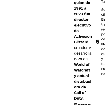
Ta
quien de
1991 a
Se
2023 fue
of
director
Bi
tr
ejecutivo
re
de
po
Activision
co
Blizzard
,
ir
creadora/
de
desarrolla
du
dora de
y
tr
World of
n
Warcraft
re
y actual
distribuid
ora de
Call of
Duty
.
Espec