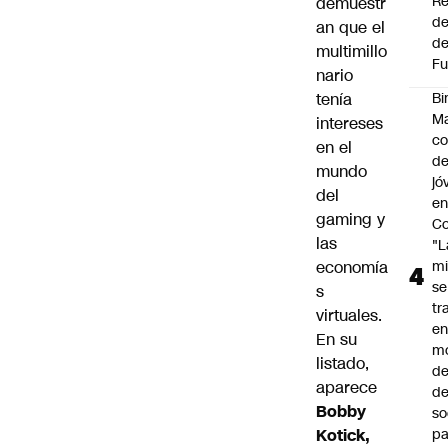
Re
demuestr
de
an que el
de
multimillo
Fu
nario
tenía
Bi
Ma
intereses
co
en el
de
mundo
jó
del
e
gaming y
Co
las
"L
economía
mi
se
s
tr
virtuales.
en
En su
m
listado,
d
aparece
de
Bobby
so
Kotick,
pa