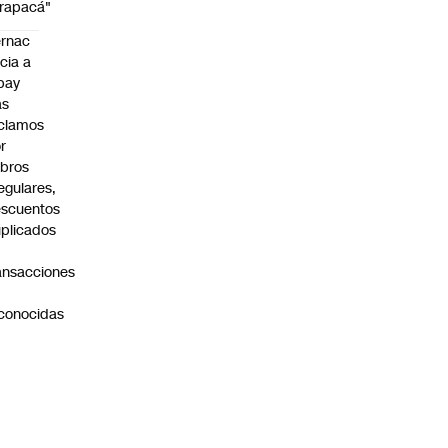
rapacá"
rnac
icia a
pay
as
clamos
r
bros
regulares,
scuentos
plicados
ansacciones
o
conocidas