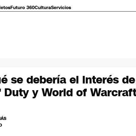
letos
Futuro 360
Cultura
Servicios
 se debería el interés de 
 Duty y World of Warcraf
MÁS
O