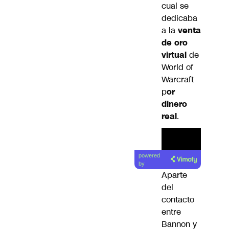
cual se
dedicaba
a la
venta
de oro
virtual
de
World of
Warcraft
p
or
dinero
real
.
powered
by
Aparte
del
contacto
entre
Bannon y