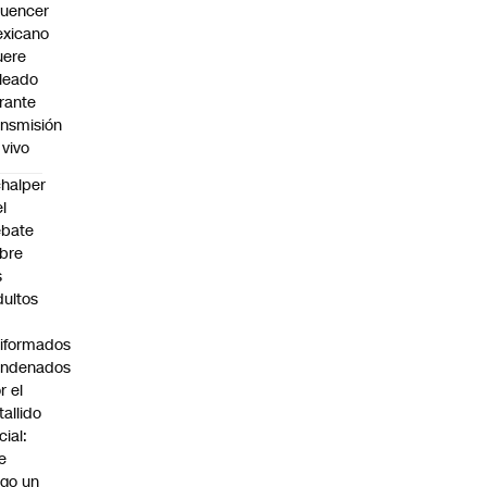
fluencer
xicano
ere
leado
rante
ansmisión
 vivo
halper
el
ebate
bre
s
dultos
iformados
ondenados
r el
tallido
cial:
e
go un