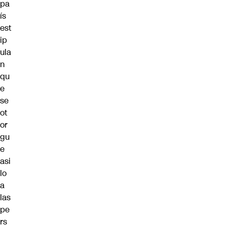
pa
ís
est
ip
ula
n
qu
e
se
ot
or
gu
e
asi
lo
a
las
pe
rs