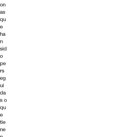
on
as
qu
e
ha
n
sid
o
pe
rs
eg
ui
da
s o
qu
e
tie
ne
n