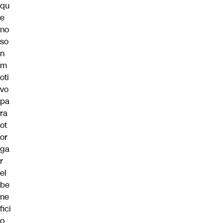
qu
e
no
so
n
m
oti
vo
pa
ra
ot
or
ga
r
el
be
ne
fici
o