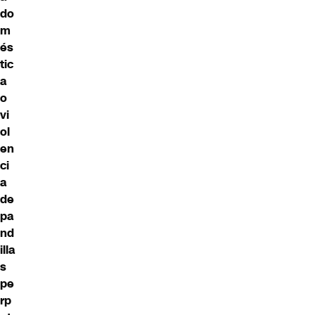
do
m
és
tic
a
o
vi
ol
en
ci
a
de
pa
nd
illa
s
pe
rp