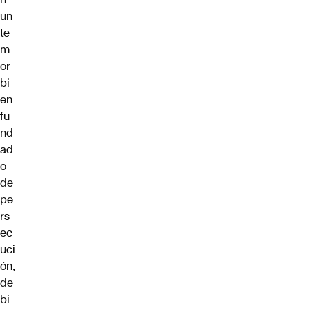
un
te
m
or
bi
en
fu
nd
ad
o
de
pe
rs
ec
uci
ón,
de
bi