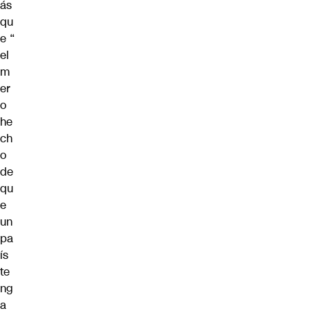
ás
qu
e “
el
m
er
o
he
ch
o
de
qu
e
un
pa
ís
te
ng
a