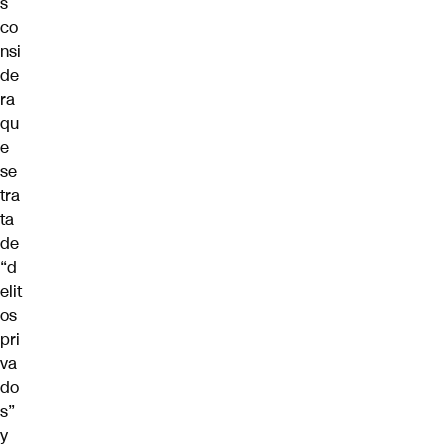
s
co
nsi
de
ra
qu
e
se
tra
ta
de
“d
elit
os
pri
va
do
s”
y