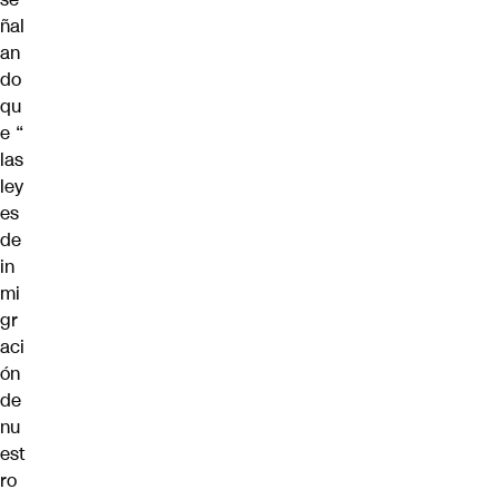
ñal
an
do
qu
e “
las
ley
es
de
in
mi
gr
aci
ón
de
nu
est
ro