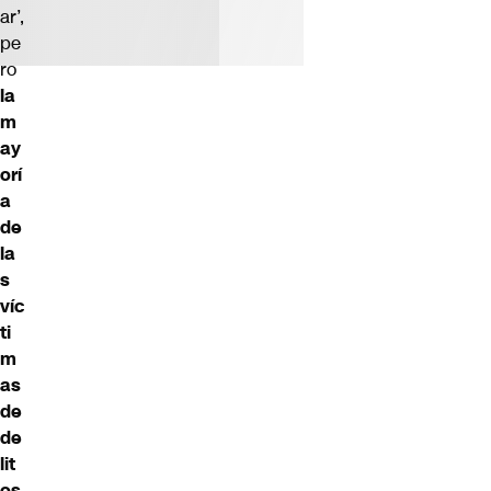
ar’,
pe
ro
la
m
ay
orí
a
de
la
s
víc
ti
m
as
de
de
lit
os