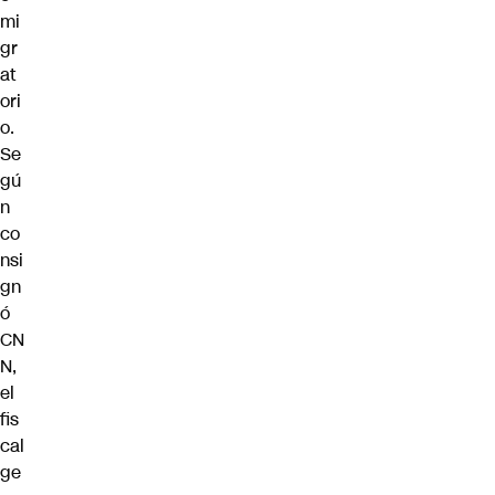
mi
gr
at
ori
o.
Se
gú
n
co
nsi
gn
ó
CN
N,
el
fis
cal
ge