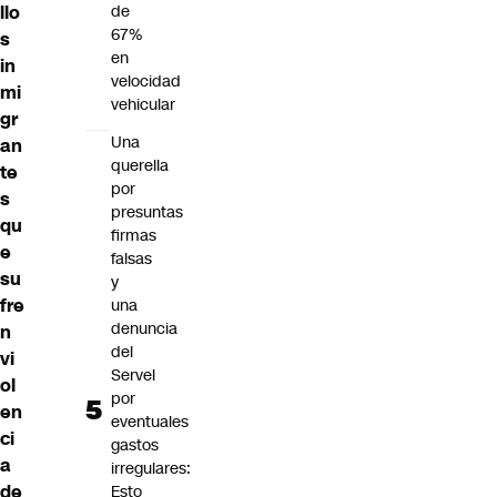
llo
de
67%
s
en
in
velocidad
mi
vehicular
gr
Una
an
querella
te
por
s
presuntas
qu
firmas
e
falsas
su
y
fre
una
denuncia
n
del
vi
Servel
ol
por
en
eventuales
ci
gastos
a
irregulares:
de
Esto