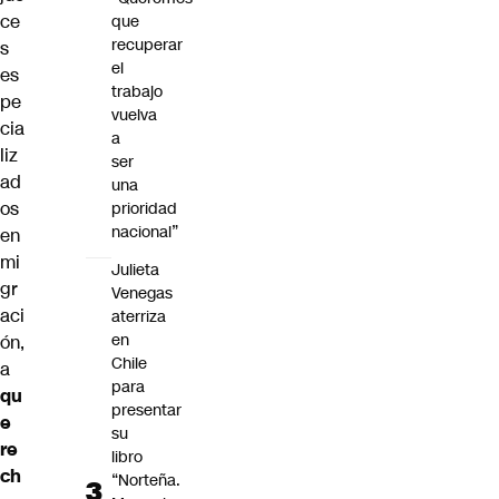
ce
que
recuperar
s
el
es
trabajo
pe
vuelva
cia
a
liz
ser
ad
una
os
prioridad
nacional”
en
mi
Julieta
gr
Venegas
aci
aterriza
en
ón,
Chile
a
para
qu
presentar
e
su
re
libro
ch
“Norteña.