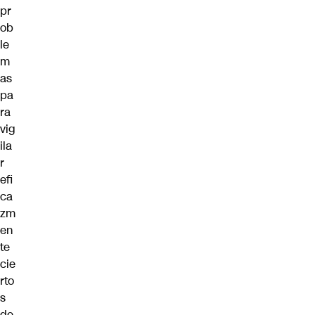
pr
ob
le
m
as
pa
ra
vig
ila
r
efi
ca
zm
en
te
cie
rto
s
de