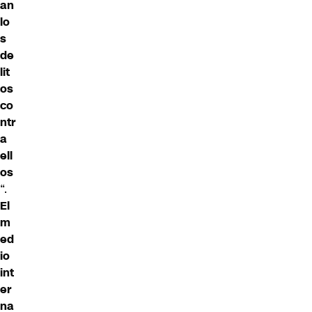
an
lo
s
de
lit
os
co
ntr
a
ell
os
“.
El
m
ed
io
int
er
na