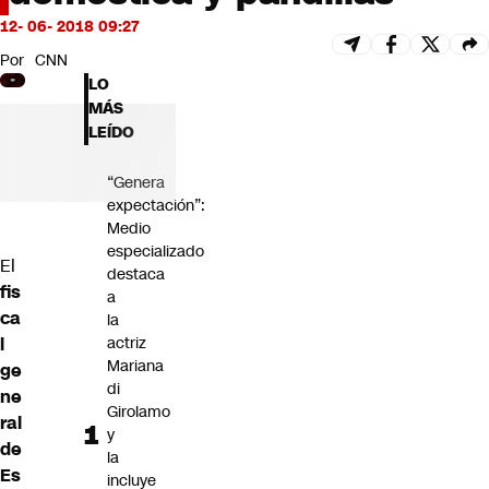
Futuro 360
12- 06- 2018 09:27
Opinión
Por
CNN
LO
MÁS
LEÍDO
“Genera
expectación”:
Medio
especializado
El
destaca
fis
a
ca
la
l
actriz
Mariana
ge
di
ne
Girolamo
ral
y
de
la
Es
incluye