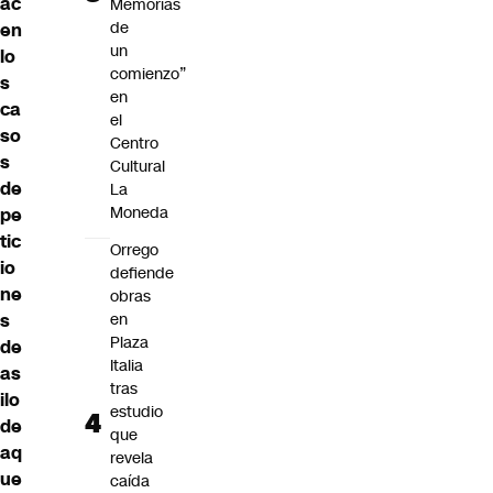
ac
Memorias
de
en
un
lo
comienzo”
s
en
ca
el
so
Centro
s
Cultural
de
La
Moneda
pe
tic
Orrego
io
defiende
ne
obras
s
en
Plaza
de
Italia
as
tras
ilo
estudio
de
que
aq
revela
ue
caída