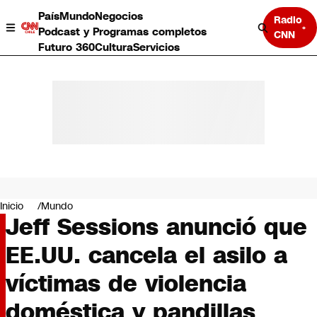
País
Mundo
Negocios
Radio
Podcast y Programas completos
CNN
Futuro 360
Cultura
Servicios
País
Mundo
Negocios
Inicio
Mundo
Jeff Sessions anunció que
Deportes
Programas completos
EE.UU. cancela el asilo a
Cultura
Servicios
víctimas de violencia
Bits
CNN Data
doméstica y pandillas
CNN tiempo