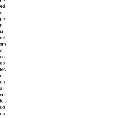
ed
e
po
r
sí
mi
sm
o
est
ab
lec
er
un
a
sol
icit
ud
de