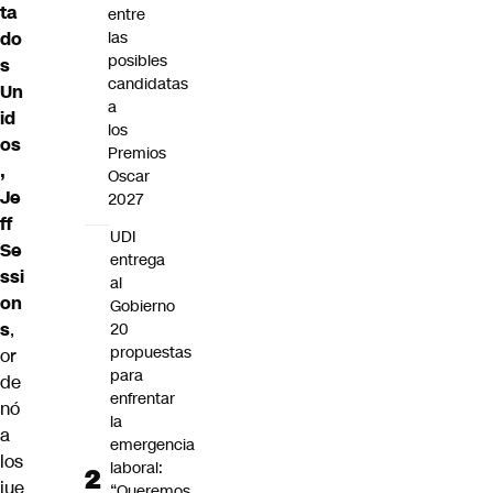
ta
entre
do
las
posibles
s
candidatas
Un
a
id
los
os
Premios
,
Oscar
Je
2027
ff
UDI
Se
entrega
ssi
al
on
Gobierno
s
,
20
propuestas
or
para
de
enfrentar
nó
la
a
emergencia
los
laboral:
jue
“Queremos