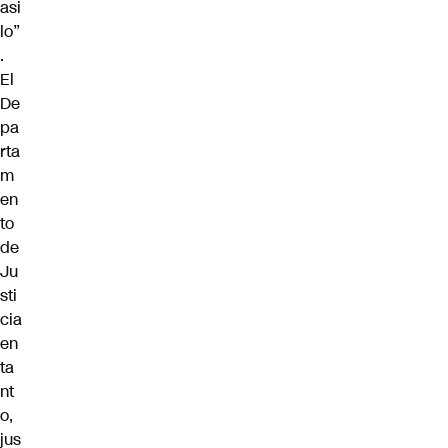
asi
lo”
.
El
De
pa
rta
m
en
to
de
Ju
sti
cia
en
ta
nt
o,
jus