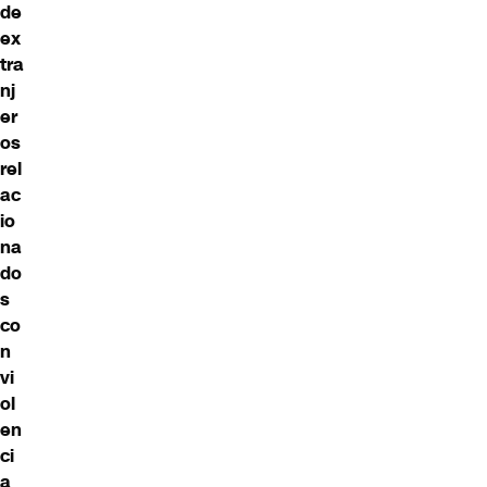
de
ex
tra
nj
er
os
rel
ac
io
na
do
s
co
n
vi
ol
en
ci
a