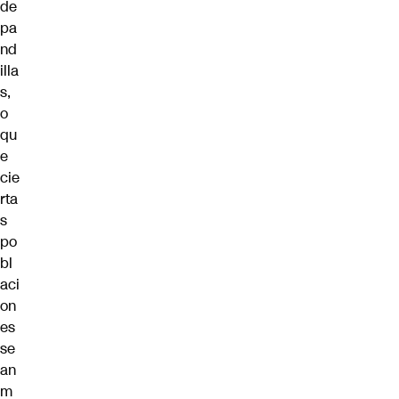
de
pa
nd
illa
s,
o
qu
e
cie
rta
s
po
bl
aci
on
es
se
an
m