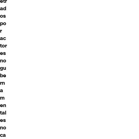
etr
ad
os
po
r
ac
tor
es
no
gu
be
rn
a
m
en
tal
es
no
ca