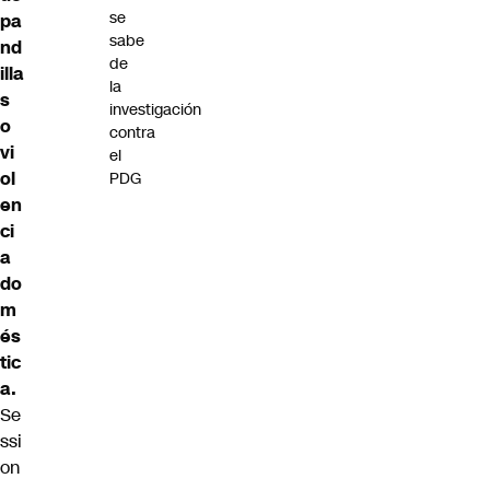
se
pa
sabe
nd
de
illa
la
s
investigación
o
contra
vi
el
ol
PDG
en
ci
a
do
m
és
tic
a.
Se
ssi
on