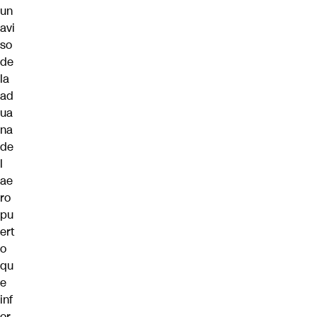
un
avi
so
de
la
ad
ua
na
de
l
ae
ro
pu
ert
o
qu
e
inf
or