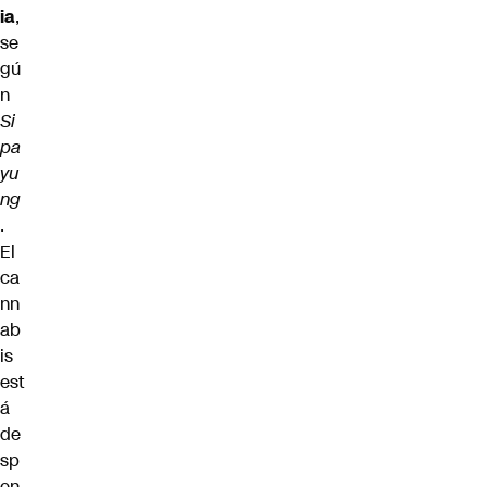
ia
,
se
gú
n
Si
pa
yu
ng
.
El
ca
nn
ab
is
est
á
de
sp
en