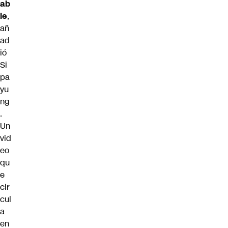
ab
le
,
añ
ad
ió
Si
pa
yu
ng
.
Un
vid
eo
qu
e
cir
cul
a
en