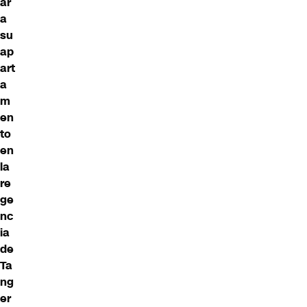
ar
a
su
ap
art
a
m
en
to
en
la
re
ge
nc
ia
de
Ta
ng
er