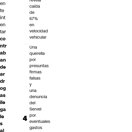
revela
en
caída
te
de
int
67%
en
en
velocidad
tar
vehicular
co
ntr
Una
ab
querella
an
por
presuntas
de
firmas
ar
falsas
dr
y
og
una
as
denuncia
ile
del
ga
Servel
por
le
eventuales
s
gastos
al