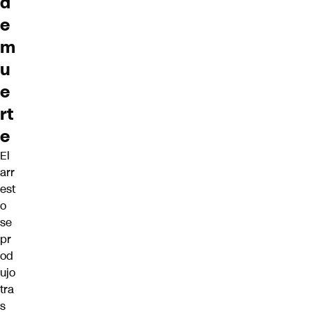
d
e
m
u
e
rt
e
El
arr
est
o
se
pr
od
ujo
tra
s