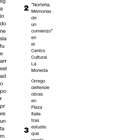
lig
“Norteña.
a
Memorias
in
de
do
un
ne
comienzo”
en
sia
el
fu
Centro
e
Cultural
arr
La
est
Moneda
ad
Orrego
o
defiende
po
obras
r
en
pr
Plaza
es
Italia
tras
un
estudio
ta
que
m