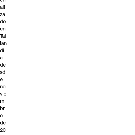
ali
za
do
en
Tai
lan
di
a
de
sd
e
no
vie
m
br
e
de
20