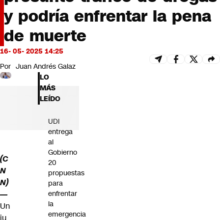
Futuro 360
y podría enfrentar la pena
Opinión
de muerte
16- 05- 2025 14:25
Por
Juan Andrés Galaz
LO
MÁS
LEÍDO
UDI
entrega
al
Gobierno
(C
20
N
propuestas
N)
para
—
enfrentar
la
Un
emergencia
ju