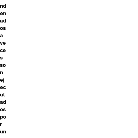
nd
en
ad
os
a
ve
ce
s
so
n
ej
ec
ut
ad
os
po
r
un