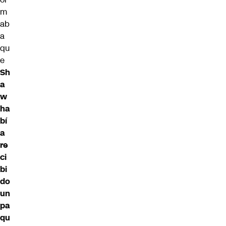
m
ab
a
qu
e
Sh
a
w
ha
bí
a
re
ci
bi
do
un
pa
qu