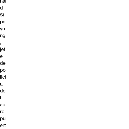
nal
d
Si
pa
yu
ng
,
jef
e
de
po
licí
a
de
l
ae
ro
pu
ert