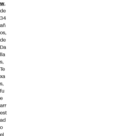
w
,
de
34
añ
os,
de
Da
lla
s,
Te
xa
s,
fu
e
arr
est
ad
o
el