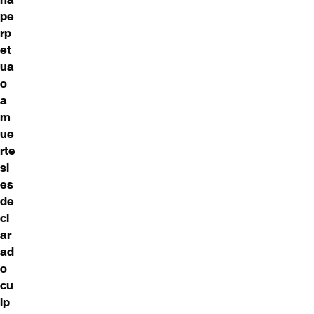
pe
rp
et
ua
o
a
m
ue
rte
si
es
de
cl
ar
ad
o
cu
lp