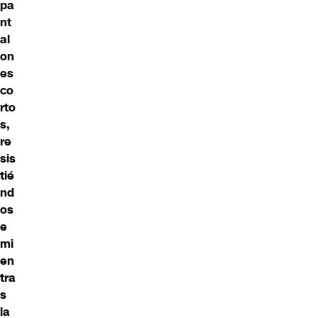
pa
nt
al
on
es
co
rto
s,
re
sis
tié
nd
os
e
mi
en
tra
s
la