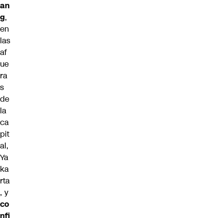
an
g
,
en
las
af
ue
ra
s
de
la
ca
pit
al,
Ya
ka
rta
, y
co
nfi