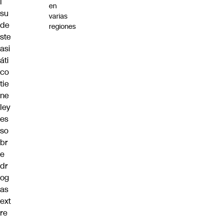
l
en
su
varias
de
regiones
ste
asi
áti
co
tie
ne
ley
es
so
br
e
dr
og
as
ext
re