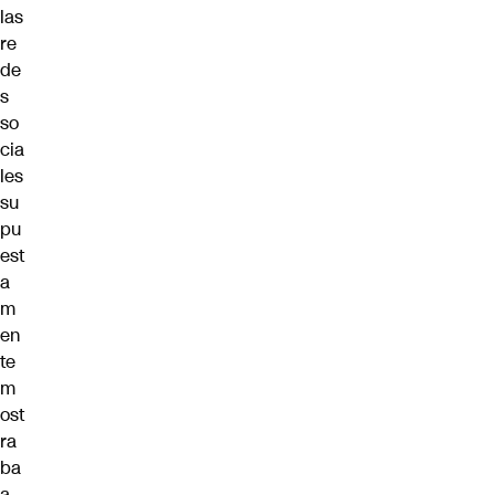
las
re
de
s
so
cia
les
su
pu
est
a
m
en
te
m
ost
ra
ba
a