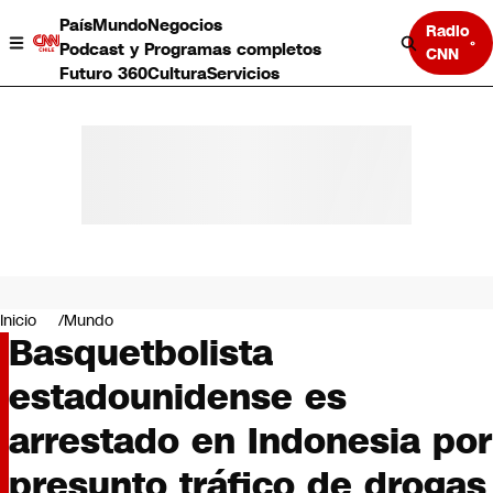
País
Mundo
Negocios
Radio
Podcast y Programas completos
CNN
Futuro 360
Cultura
Servicios
País
Mundo
Negocios
Inicio
Mundo
Basquetbolista
Deportes
Programas completos
estadounidense es
Cultura
Servicios
arrestado en Indonesia por
Bits
CNN Data
presunto tráfico de drogas
CNN tiempo