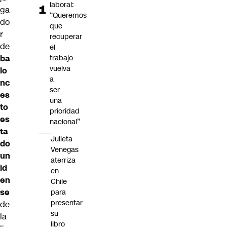
laboral:
ga
“Queremos
do
que
r
recuperar
de
el
ba
trabajo
vuelva
lo
a
nc
ser
es
una
to
prioridad
es
nacional”
ta
Julieta
do
Venegas
un
aterriza
id
en
en
Chile
se
para
presentar
de
su
la
libro