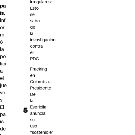
irregulares:
pa
Esto
ís
,
se
inf
sabe
or
de
la
m
investigación
ó
contra
la
el
po
PDG
licí
Fracking
a
en
el
Colombia:
jue
Presidente
ve
De
s.
la
El
Espriella
anuncia
pa
su
ís
uso
de
"sostenible"