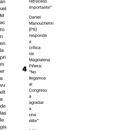
retroceso
an
importante"
uel
M
Daniel
ac
Manouchehri
ro
(PS)
responde
n
a
en
crítica
la
de
pri
Magdalena
m
Piñera:
er
“No
a
llegamos
al
vu
Congreso
elt
a
a
agradar
de
a
las
una
le
élite”
gis