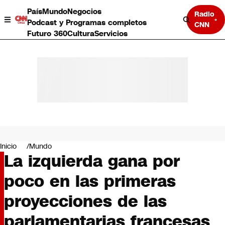
País
Mundo
Negocios
Radio
Podcast y Programas completos
CNN
Futuro 360
Cultura
Servicios
País
Mundo
Negocios
Inicio
Mundo
La izquierda gana por
Deportes
Programas completos
poco en las primeras
Cultura
Servicios
proyecciones de las
Bits
CNN Data
parlamentarias francesas
CNN tiempo