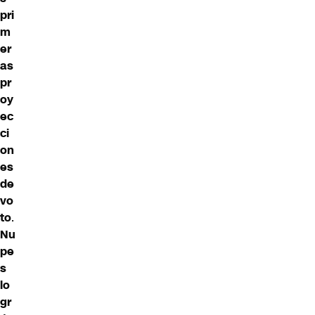
pri
m
er
as
pr
oy
ec
ci
on
es
de
vo
to
.
Nu
pe
s
lo
gr