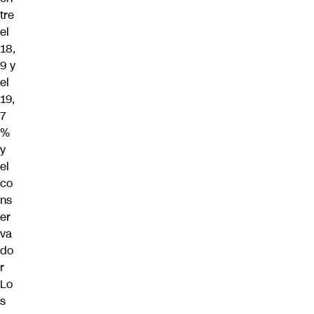
tre
el
18,
9 y
el
19,
7
%
y
el
co
ns
er
va
do
r
Lo
s