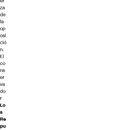
er
za
de
la
op
osi
ció
n.
El
co
ns
er
va
do
r
Lo
s
Re
pu