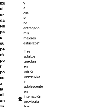
izq
y
a
ui
ella
er
le
da
he
Nu
entregado
pe
mis
s
mejores
su
esfuerzos"
pe
Tres
ró
adultos
po
quedan
r
en
prisión
po
preventiva
co
y
a
adolescente
la
en
ali
internación
an
provisoria
za
tras