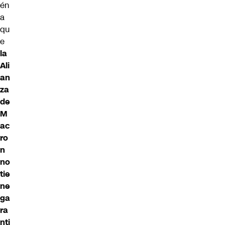
én
a
qu
e
la
Ali
an
za
de
M
ac
ro
n
no
tie
ne
ga
ra
nti