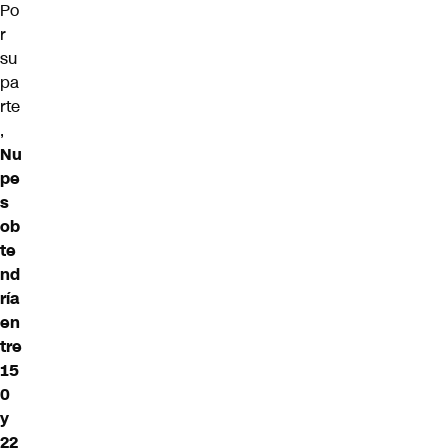
Po
r
su
pa
rte
,
Nu
pe
s
ob
te
nd
ría
en
tre
15
0
y
22