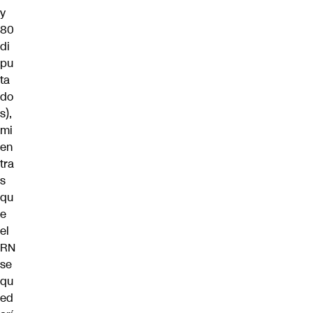
y
80
di
pu
ta
do
s),
mi
en
tra
s
qu
e
el
RN
se
qu
ed