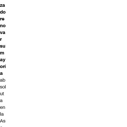
za
do
re
no
va
r
su
m
ay
orí
a
ab
sol
ut
a
en
la
As