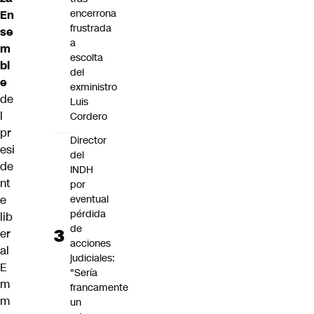
encerrona
En
frustrada
se
a
m
escolta
bl
del
e
exministro
de
Luis
l
Cordero
pr
Director
esi
del
de
INDH
nt
por
eventual
e
pérdida
lib
de
er
acciones
al
judiciales:
E
"Sería
m
francamente
m
un