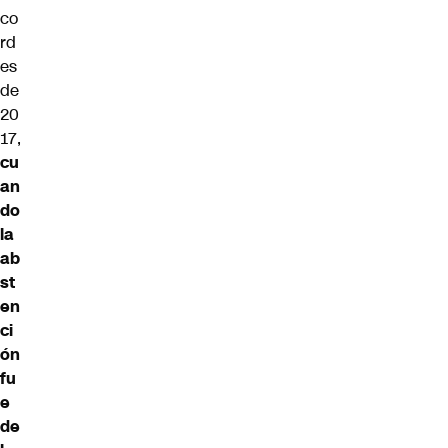
co
rd
es
de
20
17,
cu
an
do
la
ab
st
en
ci
ón
fu
e
de