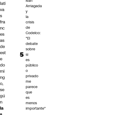
Iván
lati
Arriagada
va
y
s
la
fra
crisis
de
nc
Codelco:
es
"El
as
debate
de
sobre
est
si
e
es
do
público
o
mi
privado
ng
me
o,
parece
se
que
gú
es
n
menos
la
importante"
s