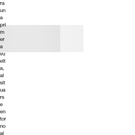
ra
un
a
pri
m
er
a
vu
elt
a,
al
sit
ua
rs
e
en
tor
no
al