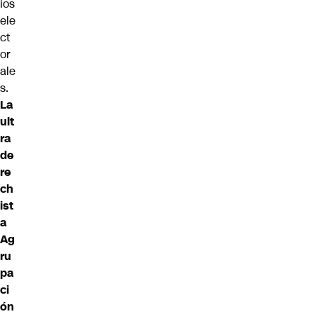
ios
ele
ct
or
ale
s.
La
ult
ra
de
re
ch
ist
a
Ag
ru
pa
ci
ón