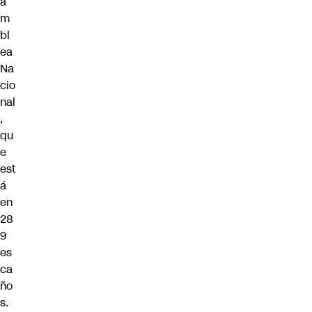
a
m
bl
ea
Na
cio
nal
,
qu
e
est
á
en
28
9
es
ca
ño
s.