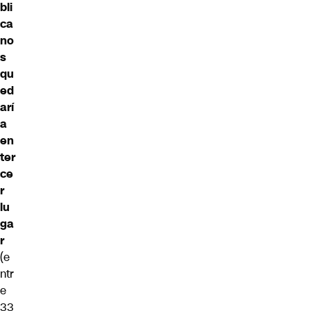
bli
ca
no
s
qu
ed
arí
a
en
ter
ce
r
lu
ga
r
(e
ntr
e
33