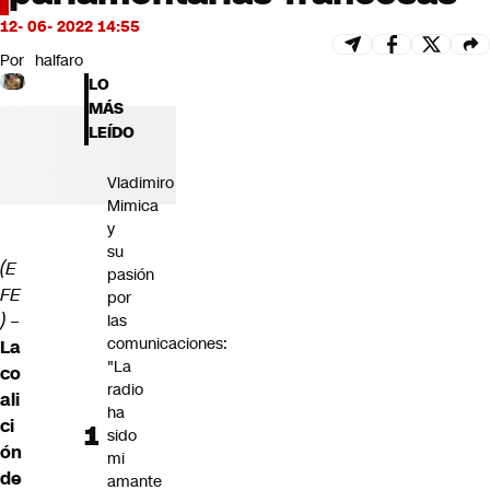
Futuro 360
12- 06- 2022 14:55
Opinión
Por
halfaro
LO
MÁS
LEÍDO
Vladimiro
Mimica
y
su
(E
pasión
FE
por
) –
las
comunicaciones:
La
"La
co
radio
ali
ha
ci
sido
ón
mi
de
amante