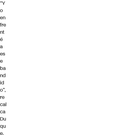
“Y
o
en
fre
nt
é
a
es
e
ba
nd
id
o”,
re
cal
ca
Du
qu
e,