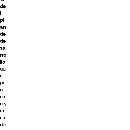
de
l
pl
an
de
de
sa
rro
llo
qu
e
pr
op
us
o y
m
ás
de