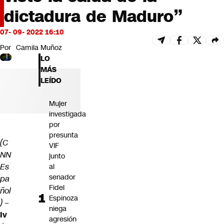
Futuro 360
dictadura de Maduro”
Opinión
07- 09- 2022 16:10
Por
Camila Muñoz
LO
MÁS
LEÍDO
Mujer
investigada
por
presunta
(C
VIF
NN
junto
Es
al
senador
pa
Fidel
ñol
Espinoza
)
–
niega
Iv
agresión