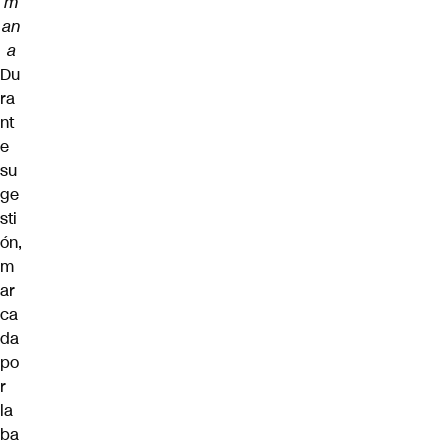
m
an
a
Du
ra
nt
e
su
ge
sti
ón,
m
ar
ca
da
po
r
la
ba