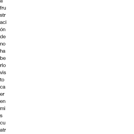
a
fru
str
aci
ón
de
no
ha
be
rlo
vis
to
ca
er
en
mi
s
cu
atr