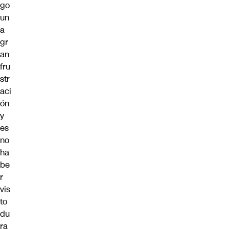
go
un
a
gr
an
fru
str
aci
ón
y
es
no
ha
be
r
vis
to
du
ra