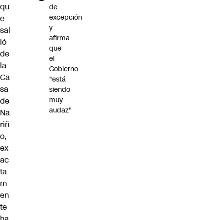
qu
de
excepción
e
y
sal
afirma
ió
que
de
el
la
Gobierno
Ca
"está
sa
siendo
muy
de
audaz"
Na
riñ
o,
ex
ac
ta
m
en
te
ha