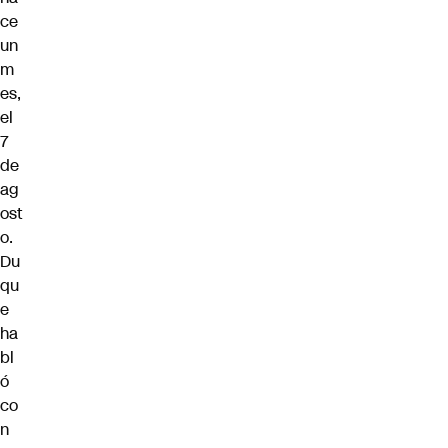
ce
un
m
es,
el
7
de
ag
ost
o.
Du
qu
e
ha
bl
ó
co
n