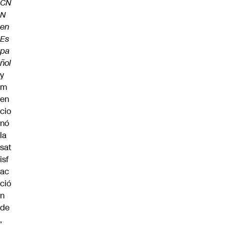
CN
N
en
Es
pa
ñol
y
m
en
cio
nó
la
sat
isf
ac
ció
n
de
,