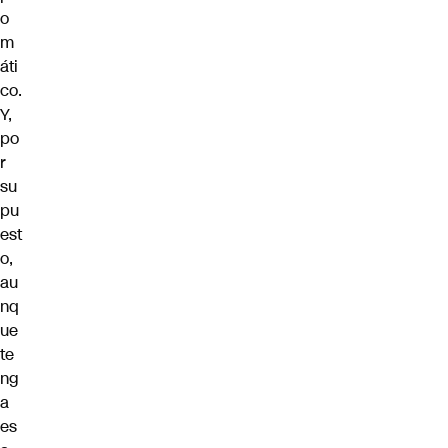
o
m
áti
co.
Y,
po
r
su
pu
est
o,
au
nq
ue
te
ng
a
es