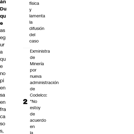
án
física
Du
y
qu
lamenta
la
e
difusión
as
del
eg
caso
ur
Exministra
a
de
qu
Minería
e
por
no
nueva
pi
administración
en
de
sa
Codelco:
"No
en
estoy
fra
de
ca
acuerdo
so
en
s,
la