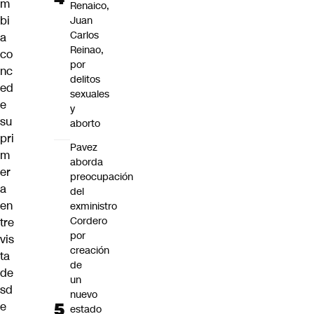
m
Renaico,
bi
Juan
Carlos
a
Reinao,
co
por
nc
delitos
ed
sexuales
e
y
su
aborto
pri
Pavez
m
aborda
er
preocupación
a
del
en
exministro
Cordero
tre
por
vis
creación
ta
de
de
un
sd
nuevo
e
estado