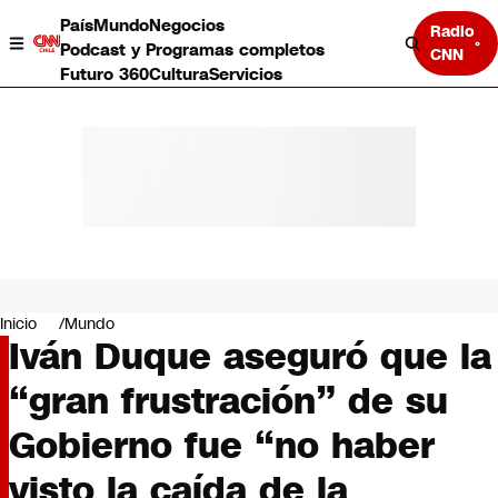
País
Mundo
Negocios
Radio
Podcast y Programas completos
CNN
Futuro 360
Cultura
Servicios
País
Mundo
Negocios
Inicio
Mundo
Iván Duque aseguró que la
Deportes
Programas completos
“gran frustración” de su
Cultura
Servicios
Gobierno fue “no haber
Bits
CNN Data
visto la caída de la
CNN tiempo