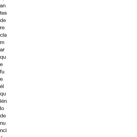
an
tes
de
re
cla
m
ar
qu
e
fu
e
él
qu
ién
lo
de
nu
nci