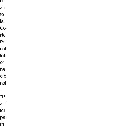
ó
an
te
la
Co
rte
Pe
nal
Int
er
na
cio
nal
.
“P
art
ici
pa
m