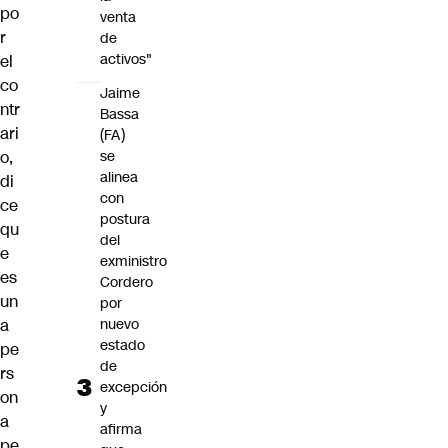
po
venta
r
de
activos"
el
co
Jaime
ntr
Bassa
ari
(FA)
se
o,
alinea
di
con
ce
postura
qu
del
e
exministro
es
Cordero
un
por
nuevo
a
estado
pe
de
rs
excepción
on
y
a
afirma
pe