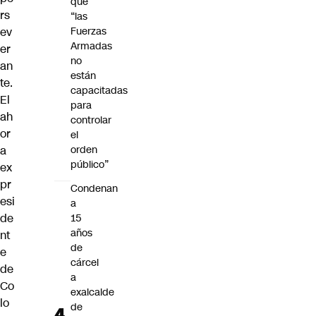
que
rs
“las
Fuerzas
ev
Armadas
er
no
an
están
te.
capacitadas
El
para
ah
controlar
or
el
orden
a
público”
ex
pr
Condenan
esi
a
de
15
años
nt
de
e
cárcel
de
a
Co
exalcalde
lo
de