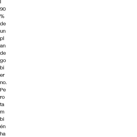
l
90
%
de
un
pl
an
de
go
bi
er
no.
Pe
ro
ta
m
bi
én
ha