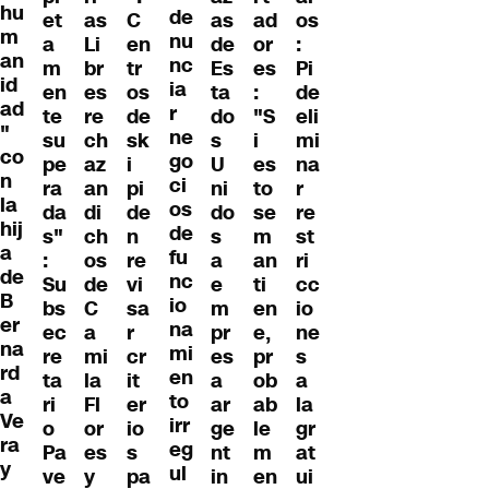
hu
de
et
as
C
as
ad
os
m
nu
a
Li
en
de
or
:
an
nc
m
br
tr
Es
es
Pi
id
ia
en
es
os
ta
:
de
ad
r
te
re
de
do
"S
eli
"
ne
su
ch
sk
s
i
mi
co
go
pe
az
i
U
es
na
n
ci
ra
an
pi
ni
to
r
la
os
da
di
de
do
se
re
hij
de
s"
ch
n
s
m
st
a
fu
:
os
re
a
an
ri
de
nc
Su
de
vi
e
ti
cc
B
io
bs
C
sa
m
en
io
er
na
ec
a
r
pr
e,
ne
na
mi
re
mi
cr
es
pr
s
rd
en
ta
la
it
a
ob
a
a
to
ri
Fl
er
ar
ab
la
Ve
irr
o
or
io
ge
le
gr
ra
eg
Pa
es
s
nt
m
at
y
ul
ve
y
pa
in
en
ui