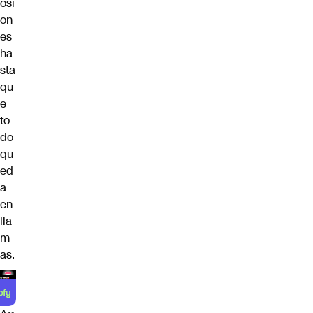
osi
on
es
ha
sta
qu
e
to
do
qu
ed
a
en
lla
m
as.