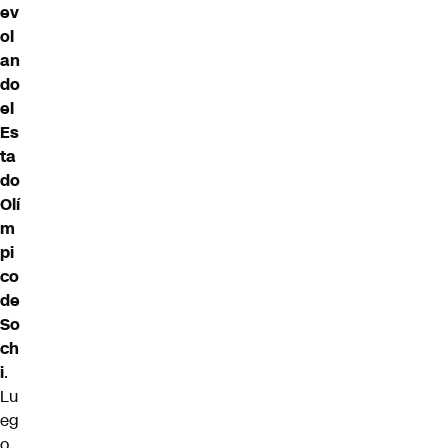
ev
ol
an
do
el
Es
ta
do
Olí
m
pi
co
de
So
ch
i
.
Lu
eg
o