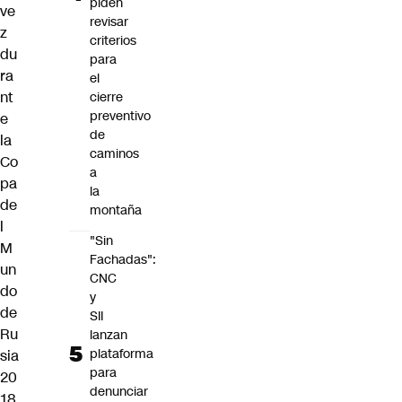
piden
ve
revisar
z
criterios
du
para
ra
el
nt
cierre
preventivo
e
de
la
caminos
Co
a
pa
la
de
montaña
l
"Sin
M
Fachadas":
un
CNC
do
y
de
SII
Ru
lanzan
plataforma
sia
para
20
denunciar
18
.