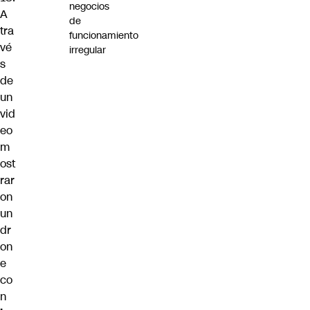
negocios
A
de
tra
funcionamiento
vé
irregular
s
de
un
vid
eo
m
ost
rar
on
un
dr
on
e
co
n