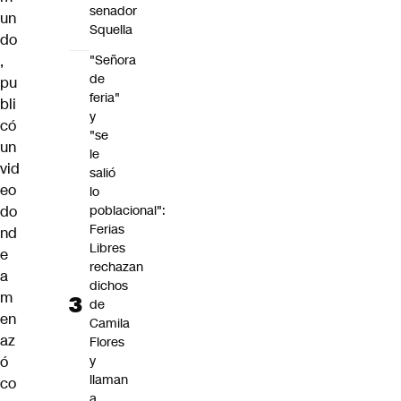
senador
un
Squella
do
,
"Señora
de
pu
feria"
bli
y
có
"se
un
le
vid
salió
eo
lo
do
poblacional":
Ferias
nd
Libres
e
rechazan
a
dichos
m
de
en
Camila
az
Flores
ó
y
llaman
co
a