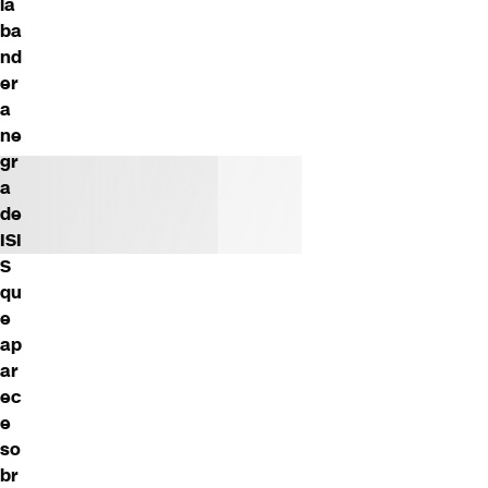
la
ba
nd
er
a
ne
gr
a
de
ISI
S
qu
e
ap
ar
ec
e
so
br