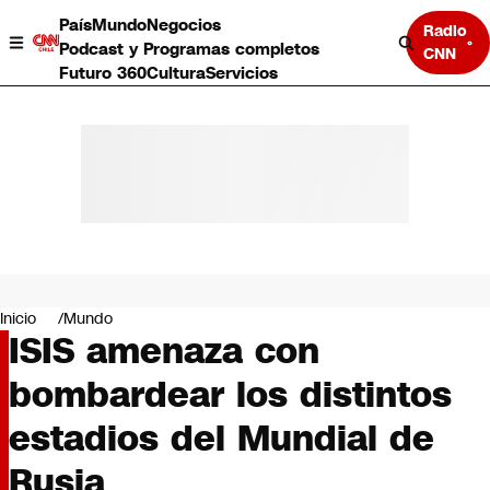
País
Mundo
Negocios
Radio
Podcast y Programas completos
CNN
Futuro 360
Cultura
Servicios
País
Mundo
Negocios
Inicio
Mundo
ISIS amenaza con
Deportes
Programas completos
bombardear los distintos
Cultura
Servicios
estadios del Mundial de
Bits
CNN Data
Rusia
CNN tiempo