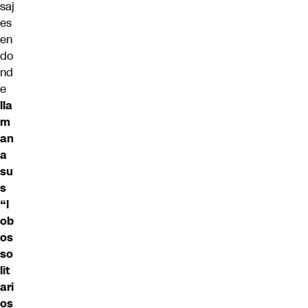
saj
es
en
do
nd
e
lla
m
an
a
su
s
“l
ob
os
so
lit
ari
os