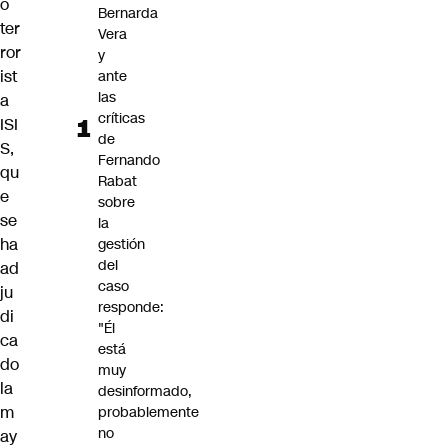
o
Bernarda
ter
Vera
ror
y
ist
ante
las
a
críticas
ISI
de
S,
Fernando
qu
Rabat
e
sobre
se
la
ha
gestión
del
ad
caso
ju
responde:
di
"Él
ca
está
do
muy
la
desinformado,
m
probablemente
no
ay