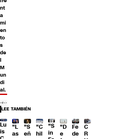
fre
nt
a
mi
en
to
s
de
l
M
un
di
al.
LEE TAMBIÉN
Lu
"S
"L
"S
"C
"D
Fe
C
is
in
as
eñ
hil
e
de
R
C