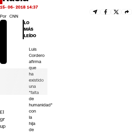
Futuro 360
15- 06- 2018 14:37
Opinión
Por
CNN
LO
MÁS
LEÍDO
Luis
Cordero
afirma
que
ha
existido
una
"falta
de
humanidad"
con
El
la
gr
hija
up
de