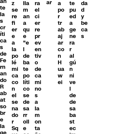
an
ar
z
lla
ra
a
te
da
te
se
m
el
po
pu
d
la
re
an
ci
r
ed
y
s
fi
a
er
tr
a
be
cr
er
qu
re
ab
ge
ca
íti
e
e
pr
aj
ne
s
ca
a
"e
ev
ar
ra
s
la
l
en
co
r
de
po
de
tiv
n
al
Fe
lé
ba
o
H
gú
rn
mi
te
de
ua
n
an
ca
po
ca
w
ni
do
co
líti
mi
ei
ve
R
n
co
no
l
ab
el
se
s
de
at
se
de
a
de
so
na
sa
la
sa
br
do
rr
m
ba
e
r
oll
on
st
la
Sq
e
ta
ec
ge