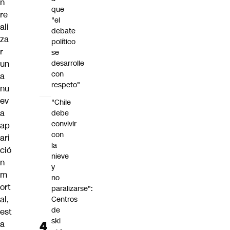
n
que
re
"el
ali
debate
za
político
r
se
un
desarrolle
con
a
respeto"
nu
ev
"Chile
a
debe
convivir
ap
con
ari
la
ció
nieve
n
y
m
no
ort
paralizarse":
al,
Centros
de
est
ski
a