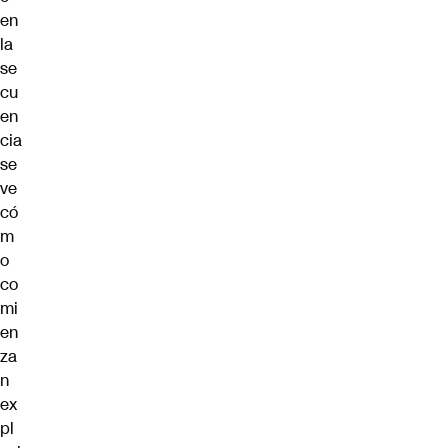
en
la
se
cu
en
cia
se
ve
có
m
o
co
mi
en
za
n
ex
pl