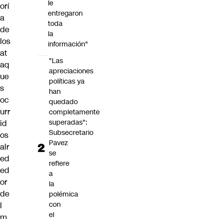
le
orí
entregaron
a
toda
de
la
los
información"
at
"Las
aq
apreciaciones
ue
políticas ya
s
han
oc
quedado
urr
completamente
superadas":
id
Subsecretario
os
Pavez
alr
se
ed
refiere
ed
a
or
la
de
polémica
con
l
el
m