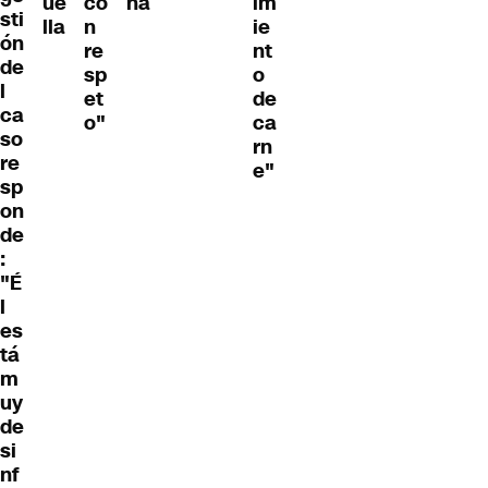
ue
co
ña
im
sti
lla
n
ie
ón
re
nt
de
sp
o
l
et
de
ca
o"
ca
so
rn
re
e"
sp
on
de
:
"É
l
es
tá
m
uy
de
si
nf