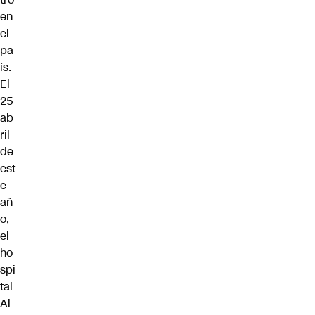
en
el
pa
ís.
El
25
ab
ril
de
est
e
añ
o,
el
ho
spi
tal
Al