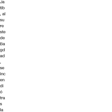
Ja
tib
, al
su
re
ste
de
Ba
gd
ad
,
se
inc
en
di
ó
tra
s
la