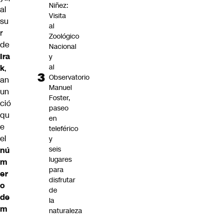
Niñez:
al
Visita
su
al
r
Zoológico
de
Nacional
Ira
y
al
k
,
Observatorio
an
Manuel
un
Foster,
ció
paseo
qu
en
e
teleférico
el
y
seis
nú
lugares
m
para
er
disfrutar
o
de
de
la
m
naturaleza