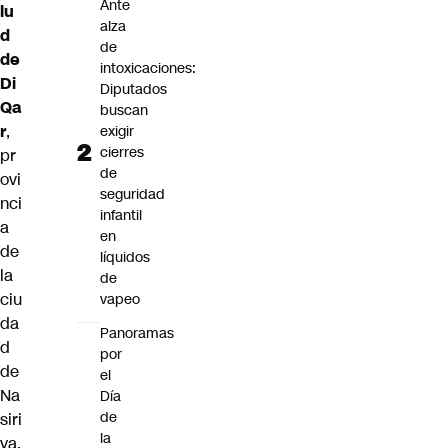
Ante
lu
alza
d
de
de
intoxicaciones:
Di
Diputados
Qa
buscan
r
,
exigir
cierres
pr
de
ovi
seguridad
nci
infantil
a
en
de
líquidos
la
de
ciu
vapeo
da
Panoramas
d
por
de
el
Na
Día
de
siri
la
ya,