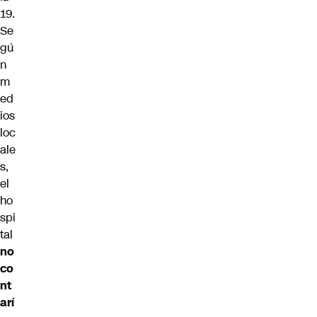
19.
Se
gú
n
m
ed
ios
loc
ale
s,
el
ho
spi
tal
no
co
nt
arí