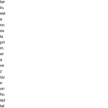
tar
io,
est
a
no
es
la
pri
m
er
a
ve
z
qu
e
un
ho
spi
tal