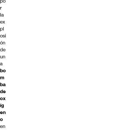
po
r
la
ex
pl
osi
ón
de
un
a
bo
m
ba
de
ox
íg
en
o
en