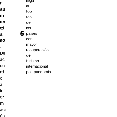
llega
n
al
au
top
m
ten
en
de
tó
los
países
a
con
92
mayor
.
recuperación
De
del
ac
turismo
ue
internacional
rd
postpandemia
o
a
inf
or
m
aci
ón