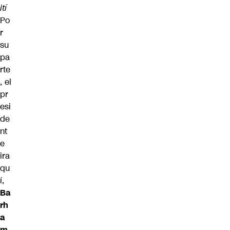
ití
Po
r
su
pa
rte
, el
pr
esi
de
nt
e
ira
qu
í,
Ba
rh
a
m