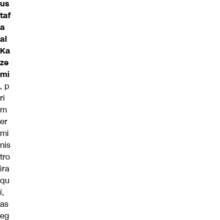
us
taf
a
al
Ka
ze
mi
, p
ri
m
er
mi
nis
tro
ira
qu
í,
as
eg