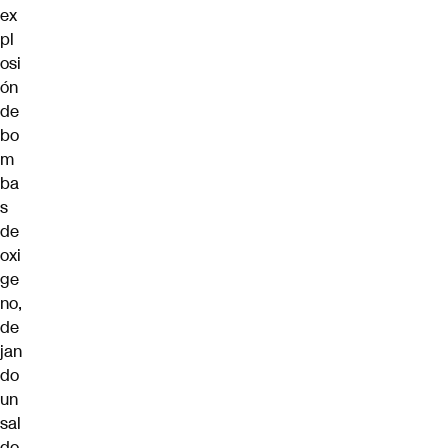
ex
pl
osi
ón
de
bo
m
ba
s
de
oxi
ge
no,
de
jan
do
un
sal
do