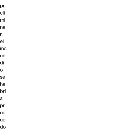
pr
eli
mi
na
r,
el
inc
en
di
o
se
ha
brí
a
pr
od
uci
do