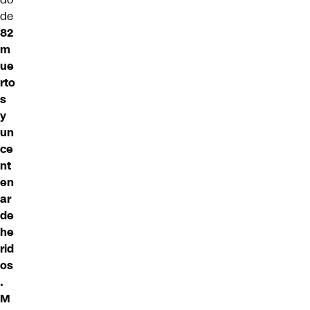
de
82
m
ue
rto
s
y
un
ce
nt
en
ar
de
he
rid
os
.
M