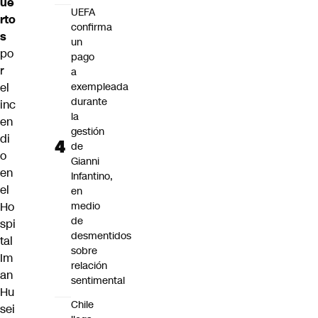
ue
UEFA
rto
confirma
s
un
po
pago
r
a
el
exempleada
durante
inc
la
en
gestión
di
de
o
Gianni
en
Infantino,
el
en
Ho
medio
de
spi
desmentidos
tal
sobre
Im
relación
an
sentimental
Hu
Chile
sei