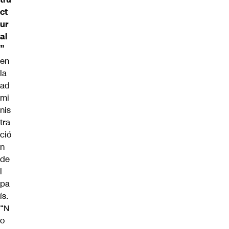
ct
ur
al
”
en
la
ad
mi
nis
tra
ció
n
de
l
pa
ís.
“N
o