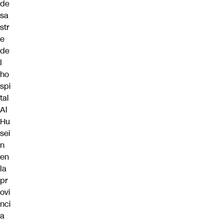
de
sa
str
e
de
l
ho
spi
tal
Al
Hu
sei
n
en
la
pr
ovi
nci
a