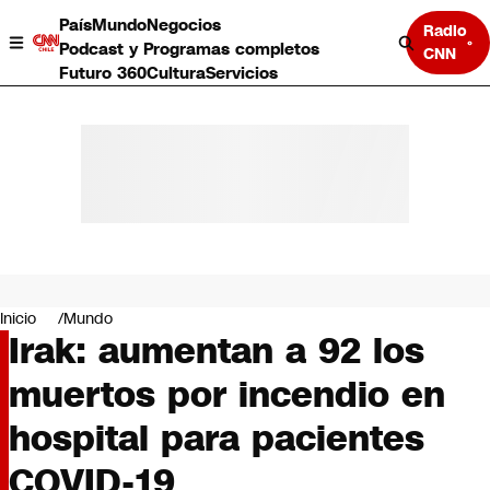
País
Mundo
Negocios
Radio
Podcast y Programas completos
CNN
Futuro 360
Cultura
Servicios
País
Mundo
Negocios
Inicio
Mundo
Irak: aumentan a 92 los
Deportes
Programas completos
muertos por incendio en
Cultura
Servicios
hospital para pacientes
Bits
CNN Data
COVID-19
CNN tiempo