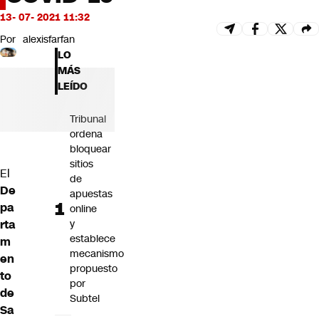
Futuro 360
13- 07- 2021 11:32
Opinión
Por
alexisfarfan
LO
MÁS
LEÍDO
Tribunal
ordena
bloquear
sitios
El
de
De
apuestas
pa
online
rta
y
establece
m
mecanismo
en
propuesto
to
por
de
Subtel
Sa