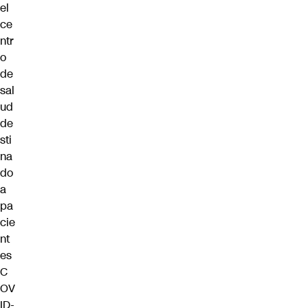
el
ce
ntr
o
de
sal
ud
de
sti
na
do
a
pa
cie
nt
es
C
OV
ID-