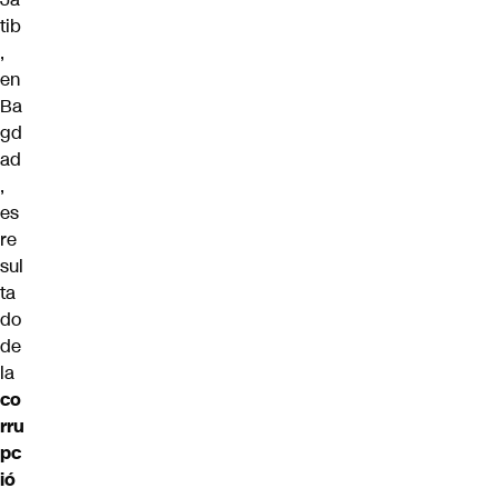
tib
,
en
Ba
gd
ad
,
es
re
sul
ta
do
de
la
co
rru
pc
ió