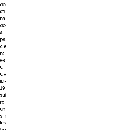
de
sti
na
do
a
pa
cie
nt
es
C
OV
ID-
19
suf
re
un
sin
ies
tro