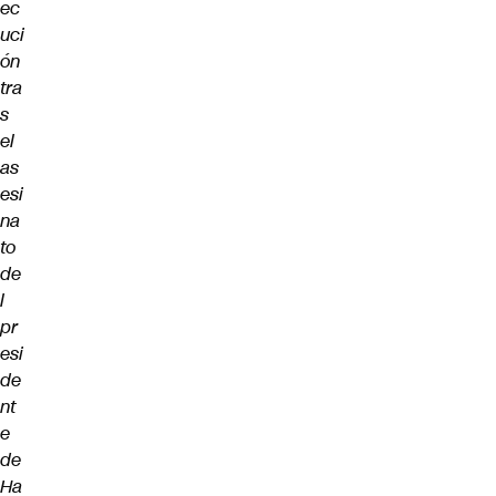
ec
uci
ón
tra
s
el
as
esi
na
to
de
l
pr
esi
de
nt
e
de
Ha