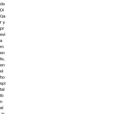
de
Di
Qa
r y
pr
evi
a
m
en
te,
en
el
ho
spi
tal
Ib
n
al
Ja