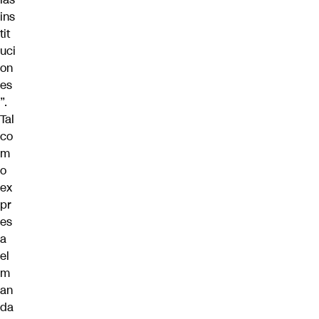
ins
tit
uci
on
es
”.
Tal
co
m
o
ex
pr
es
a
el
m
an
da