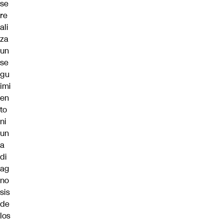
se
re
ali
za
un
se
gu
imi
en
to
ni
un
a
di
ag
no
sis
de
los