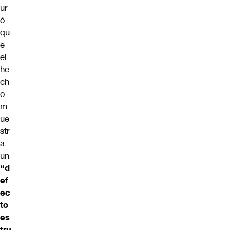
ur
ó
qu
e
el
he
ch
o
m
ue
str
a
un
“d
ef
ec
to
es
tru