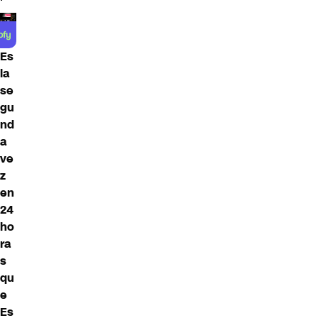
Es
la
se
gu
nd
a
ve
z
en
24
ho
ra
s
qu
e
Es