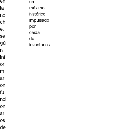
en
un
la
máximo
histórico
no
impulsado
ch
por
e,
caída
se
de
gú
inventarios
n
inf
or
m
ar
on
fu
nci
on
ari
os
de