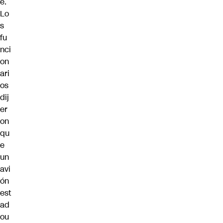
e.
Lo
s
fu
nci
on
ari
os
dij
er
on
qu
e
un
avi
ón
est
ad
ou