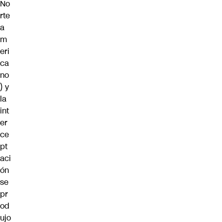
No
rte
a
m
eri
ca
no
) y
la
int
er
ce
pt
aci
ón
se
pr
od
ujo