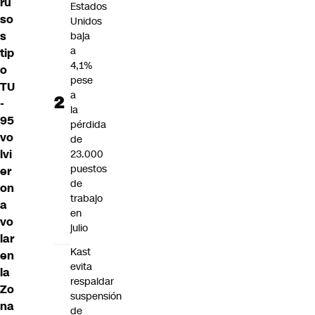
ru
Estados
so
Unidos
s
baja
a
tip
4,1%
o
pese
TU
a
-
la
95
pérdida
vo
de
lvi
23.000
puestos
er
de
on
trabajo
a
en
vo
julio
lar
Kast
en
evita
la
respaldar
Zo
suspensión
na
de