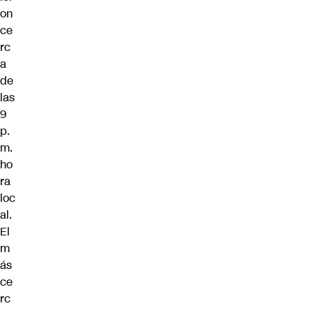
on
ce
rc
a
de
las
9
p.
m.
ho
ra
loc
al.
El
m
ás
ce
rc