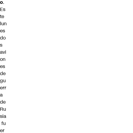
o
.
Es
te
lun
es
do
s
avi
on
es
de
gu
err
a
de
Ru
sia
fu
er