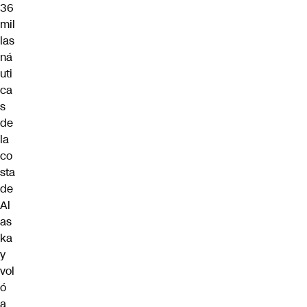
36
mil
las
ná
uti
ca
s
de
la
co
sta
de
Al
as
ka
y
vol
ó
a