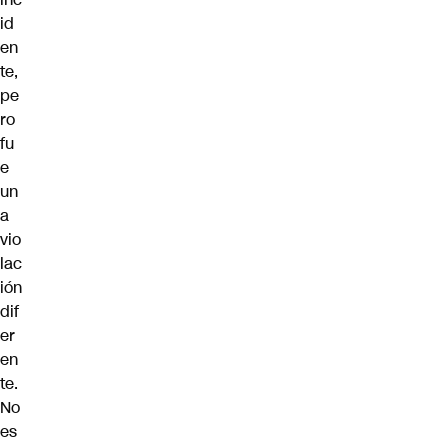
id
en
te,
pe
ro
fu
e
un
a
vio
lac
ión
dif
er
en
te.
No
es