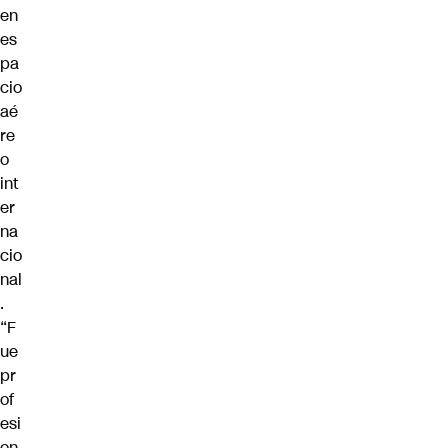
en
es
pa
cio
aé
re
o
int
er
na
cio
nal
.
“F
ue
pr
of
esi
on