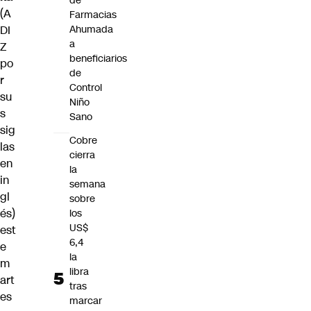
de
(A
Farmacias
DI
Ahumada
a
Z
beneficiarios
po
de
r
Control
su
Niño
s
Sano
sig
Cobre
las
cierra
en
la
in
semana
gl
sobre
és)
los
US$
est
6,4
e
la
m
libra
art
tras
es
marcar