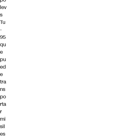
lev
s
Tu
-
95
qu
e
pu
ed
e
tra
ns
po
rta
r
mi
sil
es