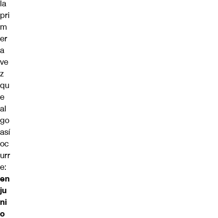
la
pri
m
er
a
ve
z
qu
e
al
go
así
oc
urr
e:
en
ju
ni
o