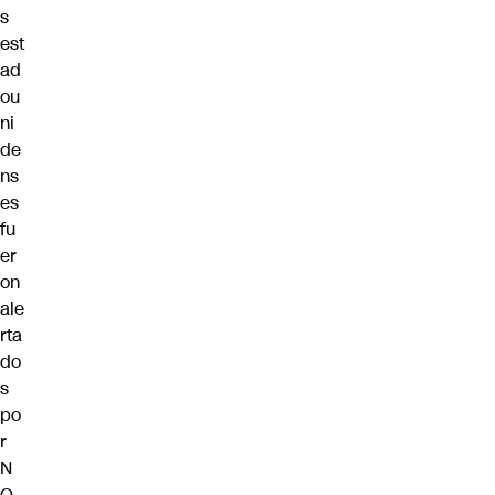
s
est
ad
ou
ni
de
ns
es
fu
er
on
ale
rta
do
s
po
r
N
O