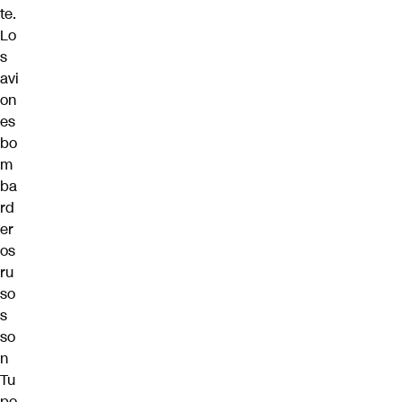
te.
Lo
s
avi
on
es
bo
m
ba
rd
er
os
ru
so
s
so
n
Tu
po