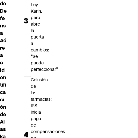
de
Ley
De
Karin,
pero
fe
abre
ns
la
a
puerta
Aé
a
re
cambios:
a
“Se
e
puede
perfeccionar”
Id
en
Colusión
tifi
de
ca
las
ci
farmacias:
IPS
ón
inicia
de
pago
Al
de
as
compensaciones
ka