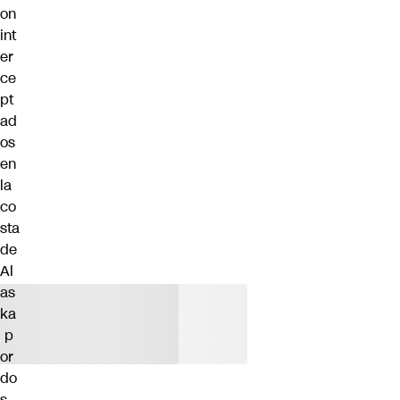
on
int
er
ce
pt
ad
os
en
la
co
sta
de
Al
as
ka
p
or
do
s