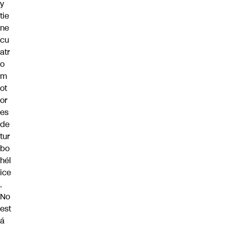
y
tie
ne
cu
atr
o
m
ot
or
es
de
tur
bo
hél
ice
.
No
est
á