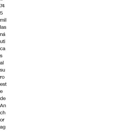
74
5
mil
las
ná
uti
ca
s
al
su
ro
est
e
de
An
ch
or
ag