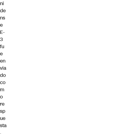
ni
de
ns
e
E-
3
fu
e
en
via
do
co
m
o
re
sp
ue
sta
.