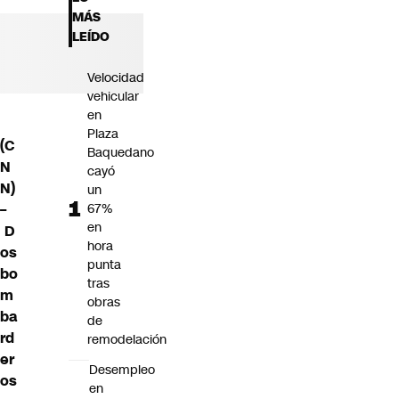
Futuro 360
MÁS
Opinión
LEÍDO
Velocidad
vehicular
en
Plaza
(C
Baquedano
N
cayó
N)
un
–
67%
en
D
hora
os
punta
bo
tras
m
obras
ba
de
rd
remodelación
er
Desempleo
os
en