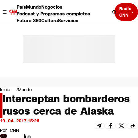
País
Mundo
Negocios
Radio
Podcast y Programas completos
CNN
Futuro 360
Cultura
Servicios
País
Mundo
Negocios
Inicio
Mundo
Interceptan bombarderos
Deportes
Programas completos
rusos cerca de Alaska
Cultura
Servicios
19- 04- 2017 15:26
Bits
CNN Data
Por
CNN
CNN tiempo
LO