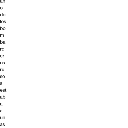
an
o
de
los
bo
m
ba
rd
er
os
ru
so
s
est
ab
a
a
un
as