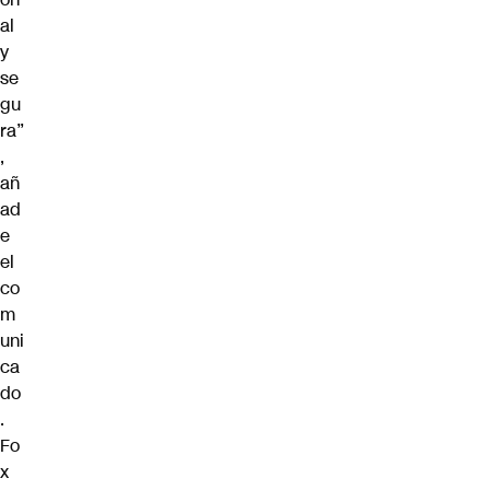
al
y
se
gu
ra”
,
añ
ad
e
el
co
m
uni
ca
do
.
Fo
x