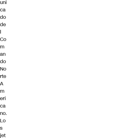
uni
ca
do
de
l
Co
m
an
do
No
rte
A
m
eri
ca
no.
Lo
s
jet