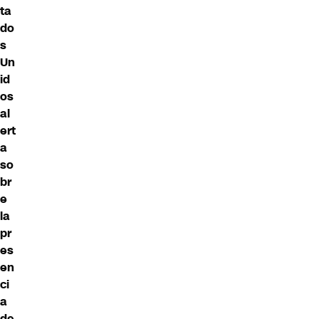
ta
do
s
Un
id
os
al
ert
a
so
br
e
la
pr
es
en
ci
a
de