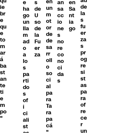
ad
qu
en
e
s
an
en
de
ie
un
ha
de
sa
Sa
la
br
m
go
U
cc
nt
s
e
ot
un
so
io
ia
fu
qu
or
lla
de
ne
go
er
e
de
m
la
s
za
to
de
ad
Fu
no
s
m
sa
o
er
re
pr
ar
rr
a
za
co
og
á
oll
lo
no
re
ba
o
s
ci
si
st
so
pa
da
st
an
ci
rti
s
as
te
al
do
pa
ti
pa
s
ra
e
ra
of
of
m
Ta
i
re
po
ra
ci
ce
"
pa
ali
r
cá
st
un
"
as