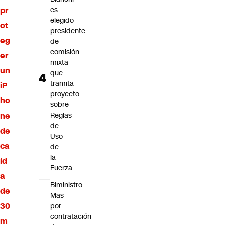
pr
es
elegido
ot
presidente
eg
de
comisión
er
mixta
un
que
tramita
iP
proyecto
ho
sobre
ne
Reglas
de
de
Uso
ca
de
la
íd
Fuerza
a
Biministro
de
Mas
30
por
contratación
m