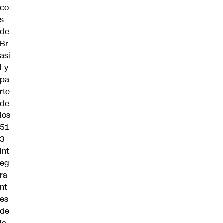
co
s
de
Br
asi
l y
pa
rte
de
los
51
3
int
eg
ra
nt
es
de
la