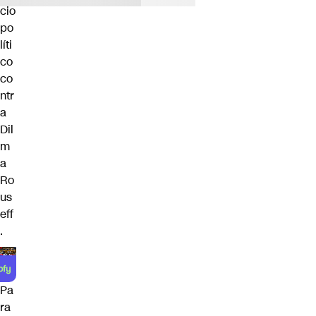
cio
po
líti
co
co
ntr
a
Dil
m
a
Ro
us
eff
.
Pa
ra