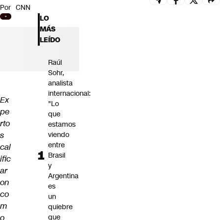
Por
CNN
Futuro 360
LO
Opinión
MÁS
LEÍDO
Raúl
Sohr,
analista
internacional:
Ex
"Lo
pe
que
rto
estamos
s
viendo
entre
cal
Brasil
ific
y
ar
Argentina
on
es
co
un
m
quiebre
o
que