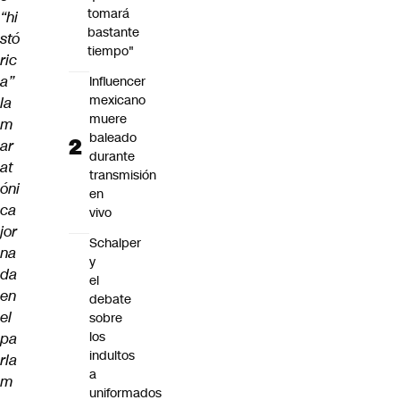
tomará
“hi
bastante
stó
tiempo"
ric
a”
Influencer
mexicano
la
muere
m
baleado
ar
durante
at
transmisión
óni
en
ca
vivo
jor
Schalper
na
y
da
el
en
debate
el
sobre
los
pa
indultos
rla
a
m
uniformados