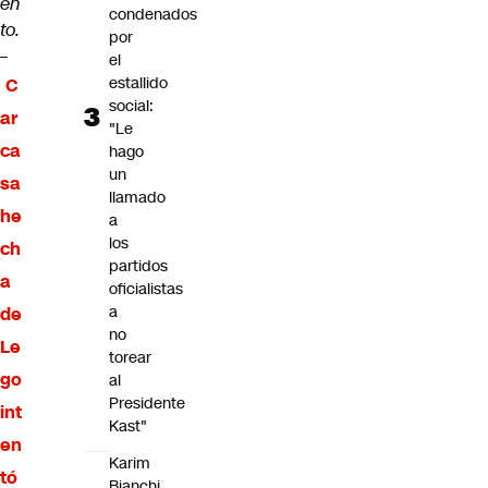
en
condenados
to.
por
–
el
estallido
C
social:
ar
"Le
ca
hago
un
sa
llamado
he
a
los
ch
partidos
a
oficialistas
a
de
no
Le
torear
go
al
Presidente
int
Kast"
en
Karim
tó
Bianchi