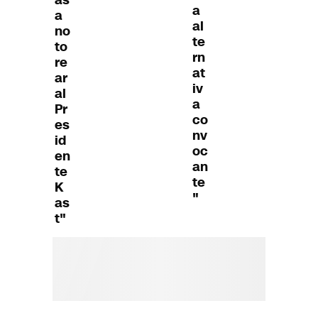
a
a
al
no
te
to
rn
re
at
ar
iv
al
a
Pr
co
es
nv
id
oc
en
an
te
te
K
"
as
t"