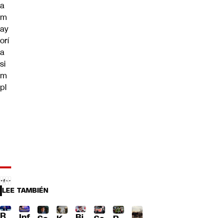
a
m
ay
orí
a
si
m
pl
LEE TAMBIÉN
R
Inf
Bi