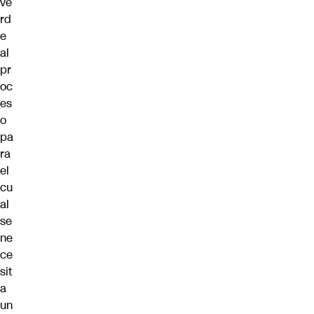
ve
rd
e
al
pr
oc
es
o
pa
ra
el
cu
al
se
ne
ce
sit
a
un