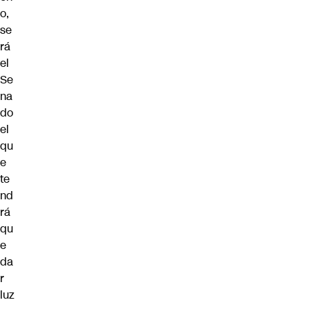
o,
se
rá
el
Se
na
do
el
qu
e
te
nd
rá
qu
e
da
r
luz