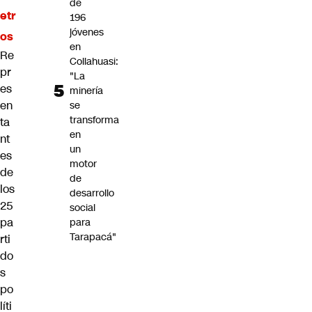
de
etr
196
jóvenes
os
en
Re
Collahuasi:
pr
"La
es
minería
en
se
transforma
ta
en
nt
un
es
motor
de
de
los
desarrollo
25
social
pa
para
Tarapacá"
rti
do
s
po
líti