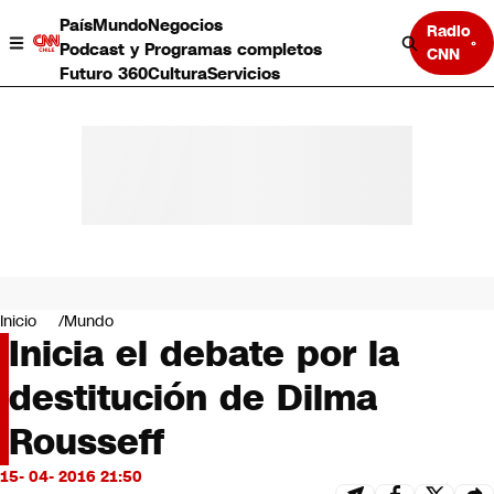
País
Mundo
Negocios
Radio
Podcast y Programas completos
CNN
Futuro 360
Cultura
Servicios
País
Mundo
Negocios
Inicio
Mundo
Inicia el debate por la
Deportes
Programas completos
destitución de Dilma
Cultura
Servicios
Rousseff
Bits
CNN Data
15- 04- 2016 21:50
CNN tiempo