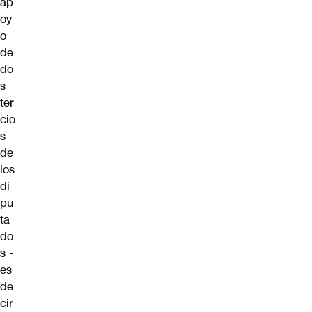
ap
oy
o
de
do
s
ter
cio
s
de
los
di
pu
ta
do
s -
es
de
cir