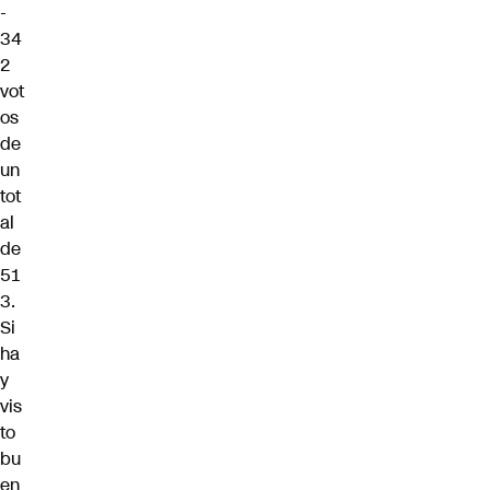
-
34
2
vot
os
de
un
tot
al
de
51
3.
Si
ha
y
vis
to
bu
en