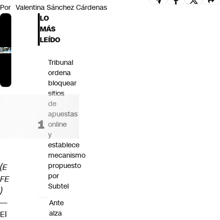
Por
Valentina Sánchez Cárdenas
Futuro 360
LO
Opinión
MÁS
LEÍDO
Tribunal
ordena
bloquear
sitios
de
apuestas
online
y
establece
mecanismo
propuesto
(E
por
FE
Subtel
)
—
Ante
alza
El