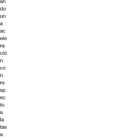
an
do
un
a
ac
ele
ra
ció
n
co
n
re
sp
ec
to
a
la
tas
a