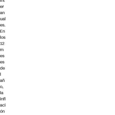
int
er
an
ual
es.
En
los
12
m
es
es
de
l
añ
o,
la
infl
aci
ón