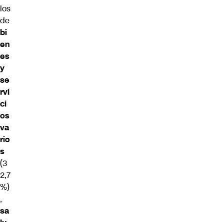
los
de
bi
en
es
y
se
rvi
ci
os
va
rio
s
(3
2,7
%)
,
sa