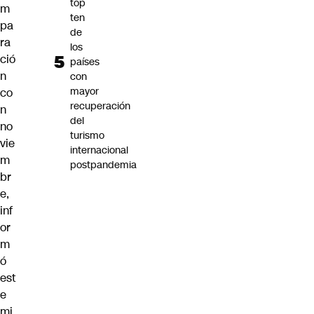
top
m
ten
pa
de
ra
los
ció
países
n
con
mayor
co
recuperación
n
del
no
turismo
vie
internacional
m
postpandemia
br
e,
inf
or
m
ó
est
e
mi