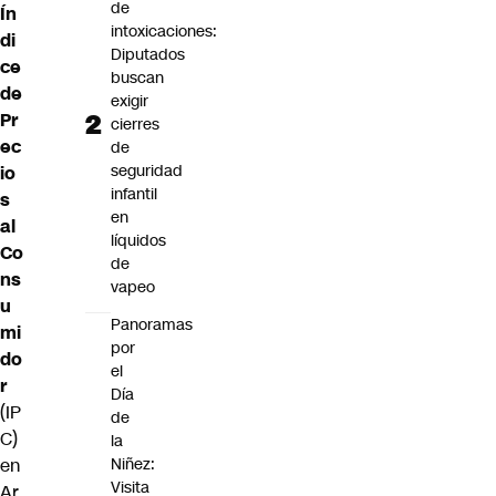
de
Ín
intoxicaciones:
di
Diputados
ce
buscan
de
exigir
Pr
cierres
ec
de
seguridad
io
infantil
s
en
al
líquidos
Co
de
ns
vapeo
u
Panoramas
mi
por
do
el
r
Día
(IP
de
C)
la
en
Niñez:
Visita
Ar