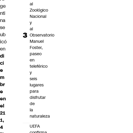
al
ge
Zoológico
nti
Nacional
na
y
se
al
ub
Observatorio
icó
Manuel
Foster,
en
paseo
di
en
ci
teleférico
e
y
m
seis
br
lugares
e
para
disfrutar
en
de
el
la
21
naturaleza
1,
UEFA
4
confirma