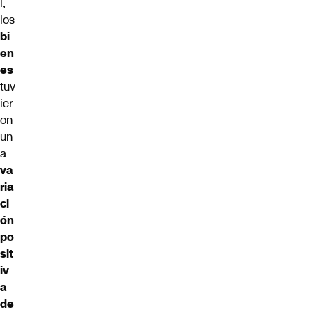
l,
los
bi
en
es
tuv
ier
on
un
a
va
ria
ci
ón
po
sit
iv
a
de