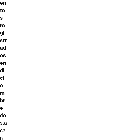
en
to
s
re
gi
str
ad
os
en
di
ci
e
m
br
e
de
sta
ca
n