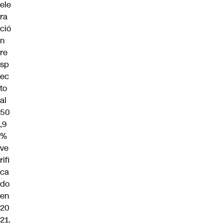
ele
ra
ció
n
re
sp
ec
to
al
50
,9
%
ve
rifi
ca
do
en
20
21.