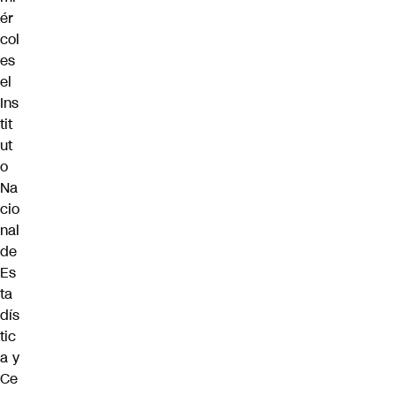
ér
col
es
el
Ins
tit
ut
o
Na
cio
nal
de
Es
ta
dís
tic
a y
Ce