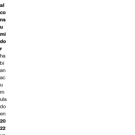
al
co
ns
u
mi
do
r
ha
bí
an
ac
u
m
ula
do
en
20
22