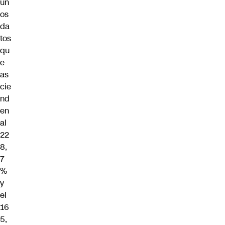
un
os
da
tos
qu
e
as
cie
nd
en
al
22
8,
7
%
y
el
16
5,