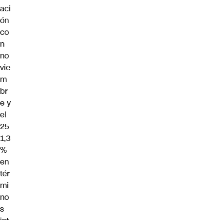
aci
ón
co
n
no
vie
m
br
e y
el
25
1,3
%
en
tér
mi
no
s