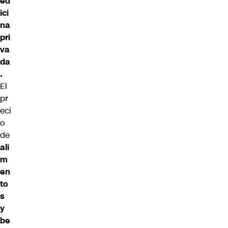
ed
ici
na
pri
va
da
.
El
pr
eci
o
de
ali
m
en
to
s
y
be