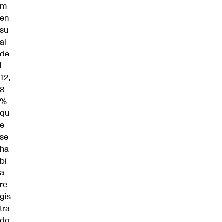
m
en
su
al
de
l
12,
8
%
qu
e
se
ha
bí
a
re
gis
tra
do