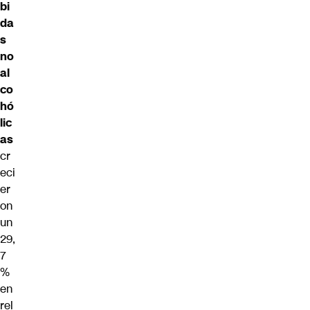
bi
da
s
no
al
co
hó
lic
as
cr
eci
er
on
un
29,
7
%
en
rel