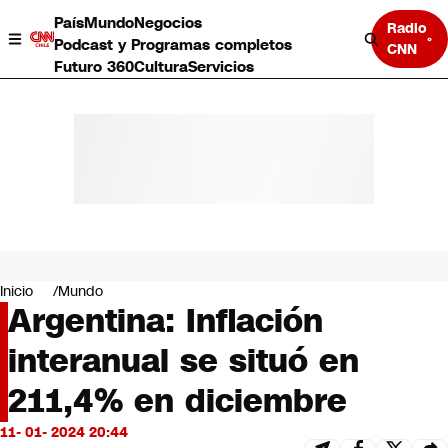
País
Mundo
Negocios
Radio
Podcast y Programas completos
CNN
Futuro 360
Cultura
Servicios
País
Mundo
Negocios
Inicio
Mundo
Argentina: Inflación
Deportes
Programas completos
interanual se situó en
Cultura
Servicios
211,4% en diciembre
Bits
CNN Data
11- 01- 2024 20:44
CNN tiempo