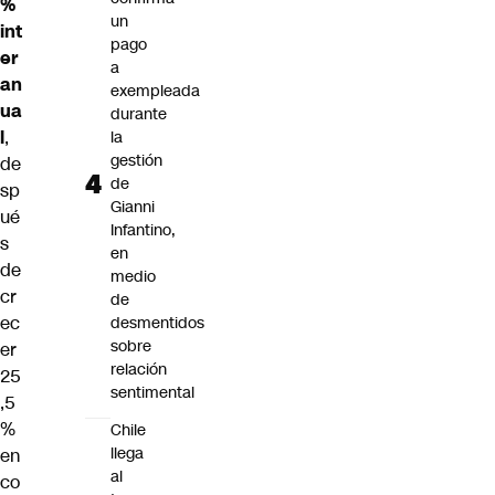
%
un
int
pago
er
a
an
exempleada
ua
durante
l
,
la
gestión
de
de
sp
Gianni
ué
Infantino,
s
en
de
medio
cr
de
ec
desmentidos
sobre
er
relación
25
sentimental
,5
%
Chile
llega
en
al
co