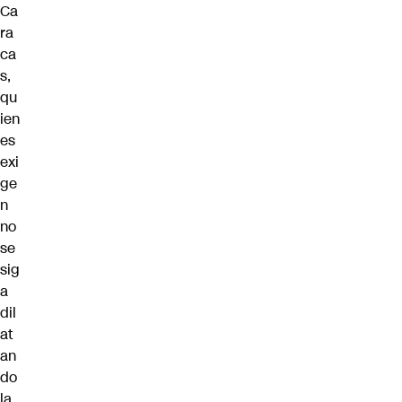
Ca
ra
ca
s,
qu
ien
es
exi
ge
n
no
se
sig
a
dil
at
an
do
la