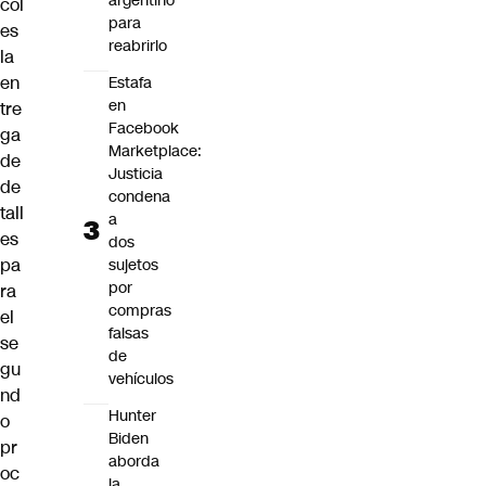
argentino
col
para
es
reabrirlo
la
en
Estafa
en
tre
Facebook
ga
Marketplace:
de
Justicia
de
condena
tall
a
es
dos
pa
sujetos
por
ra
compras
el
falsas
se
de
gu
vehículos
nd
Hunter
o
Biden
pr
aborda
oc
la