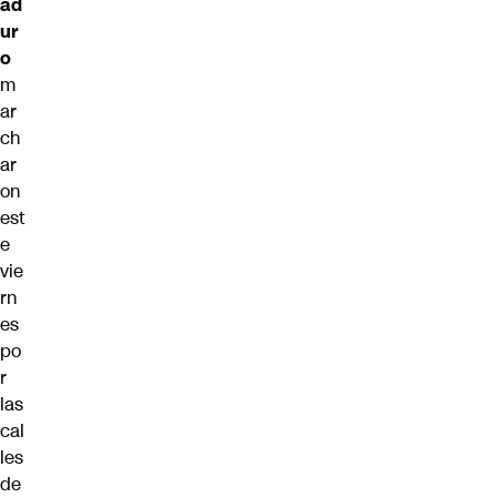
ad
ur
o
m
ar
ch
ar
on
est
e
vie
rn
es
po
r
las
cal
les
de