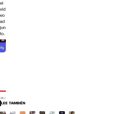
el
vid
eo
ad
jun
to.
LEE TAMBIÉN