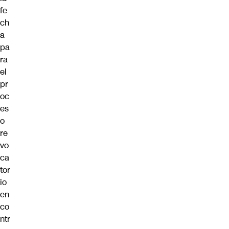
fe
ch
a
pa
ra
el
pr
oc
es
o
re
vo
ca
tor
io
en
co
ntr