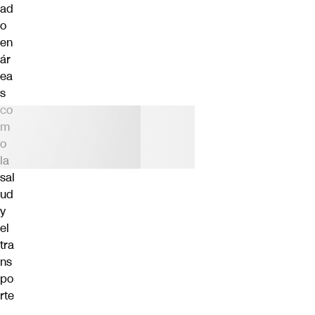
ad
o
en
ár
ea
s
co
m
o
la
sal
ud
y
el
tra
ns
po
rte
.