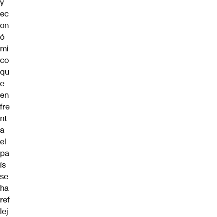
y
ec
on
ó
mi
co
qu
e
en
fre
nt
a
el
pa
ís
se
ha
ref
lej