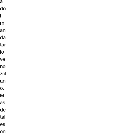
a
de
l
m
an
da
tar
io
ve
ne
zol
an
o.
M
ás
de
tall
es
en