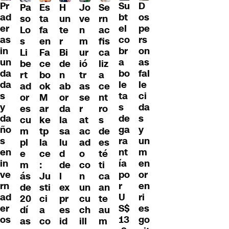
D
Pr
Su
Pa
H
Jo
Se
Es
os
ad
bt
so
un
ve
rn
ta
pe
er
el
Lo
te
n
ac
fa
rs
as
co
s
r
m
fis
en
on
in
br
Li
Bi
ur
ca
Fa
as
un
a
be
de
ió
liz
ce
fal
da
bo
rt
n
tr
a
bo
le
da
le
ad
ab
as
ce
ok
ci
s
ta
or
or
se
nt
M
da
y
s
es
da
r
ro
ar
s
da
de
cu
la
at
s
ke
y
ño
ga
m
sa
ac
de
tp
un
s
ra
pl
lu
ad
es
la
m
en
nt
e
d
o
té
ce
en
in
ía
m
de
co
ti
:
or
ve
po
ás
l
n
ca
Ju
en
rn
r
de
ex
un
an
sti
ri
ad
U
20
pr
cu
te
ci
es
er
S$
dí
es
ch
au
a
go
os
13
as
id
ill
m
co