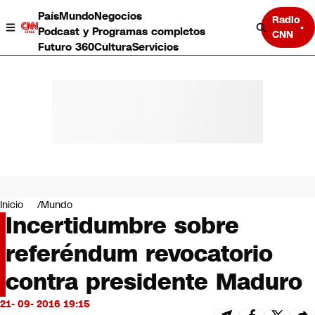
País
Mundo
Negocios
Radio
Podcast y Programas completos
CNN
Futuro 360
Cultura
Servicios
País
Mundo
Negocios
Inicio
Mundo
Incertidumbre sobre
Deportes
Programas completos
referéndum revocatorio
Cultura
Servicios
contra presidente Maduro
Bits
CNN Data
21- 09- 2016 19:15
CNN tiempo