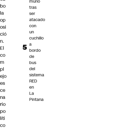
murió
bo
tras
la
ser
op
atacado
con
osi
un
ció
cuchillo
n.
a
El
bordo
co
de
m
bus
pl
del
sistema
ejo
RED
es
en
ce
La
na
Pintana
rio
po
líti
co