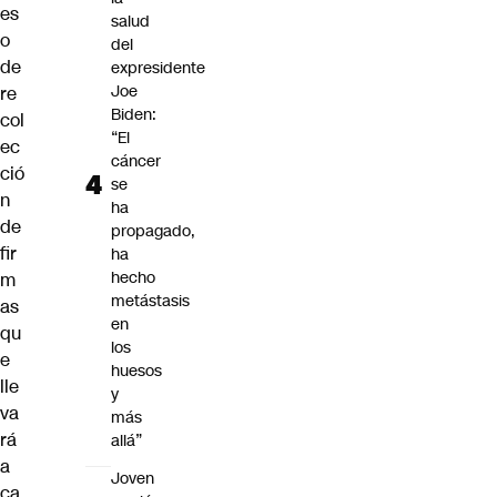
es
salud
o
del
de
expresidente
Joe
re
Biden:
col
“El
ec
cáncer
ció
se
n
ha
de
propagado,
fir
ha
hecho
m
metástasis
as
en
qu
los
e
huesos
lle
y
va
más
rá
allá”
a
Joven
ca