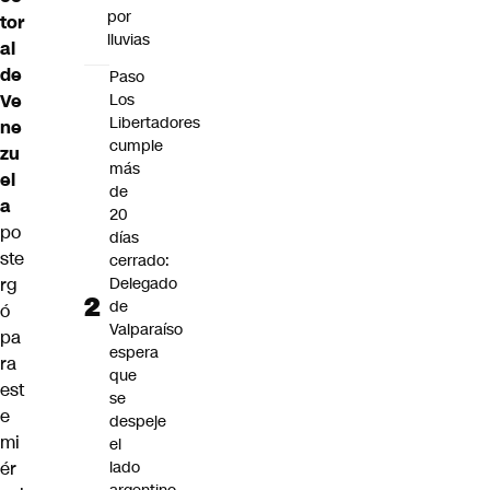
por
tor
lluvias
al
de
Paso
Ve
Los
Libertadores
ne
cumple
zu
más
el
de
a
20
po
días
ste
cerrado:
rg
Delegado
de
ó
Valparaíso
pa
espera
ra
que
est
se
e
despeje
mi
el
ér
lado