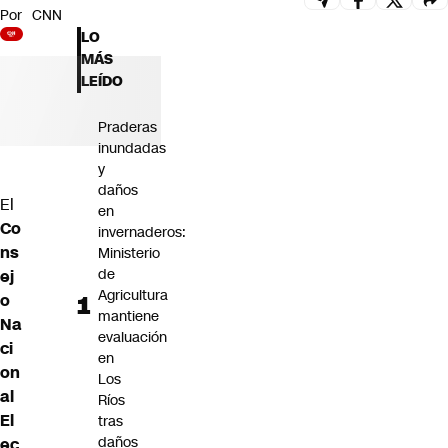
Por
CNN
Futuro 360
LO
Opinión
MÁS
LEÍDO
Praderas
inundadas
y
daños
El
en
Co
invernaderos:
ns
Ministerio
de
ej
Agricultura
o
mantiene
Na
evaluación
ci
en
on
Los
al
Ríos
El
tras
daños
ec