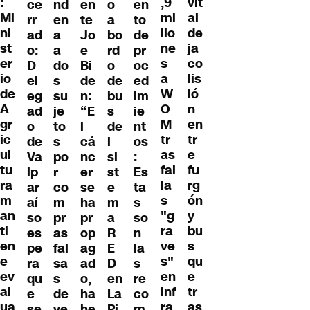
vit
:
,9
ce
en
o
en
nd
al
Mi
mi
rr
te
a
to
en
de
ni
llo
ad
Jo
bo
de
a
ja
st
ne
o:
e
rd
pr
a
co
er
s
D
Bi
o
oc
do
lis
io
a
el
de
de
ed
s
ió
de
W
eg
n:
bu
im
su
n
A
O
ad
“E
s
ie
je
en
gr
M
o
l
de
nt
to
tr
ic
tr
de
cá
l
os
s
e
ul
as
Va
nc
si
:
po
fu
tu
fal
lp
er
st
Es
r
rg
ra
la
ar
se
e
ta
co
ón
m
s
aí
ha
m
s
m
y
an
"g
so
pr
a
so
pr
bu
ti
ra
es
op
R
n
as
s
en
ve
pe
ag
E
la
fal
qu
e
s"
ra
ad
D
s
sa
e
ev
en
qu
o,
en
re
s
tr
al
inf
e
ha
La
co
de
as
ua
ra
se
he
Pi
m
ve