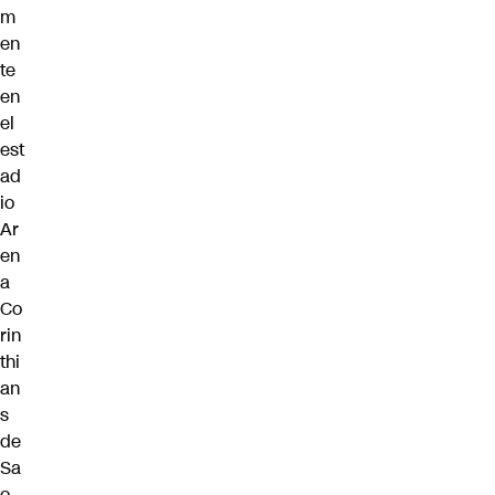
m
en
te
en
el
est
ad
io
Ar
en
a
Co
rin
thi
an
s
de
Sa
o