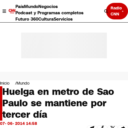
País
Mundo
Negocios
Radio
Podcast y Programas completos
CNN
Futuro 360
Cultura
Servicios
País
Mundo
Negocios
Inicio
Mundo
Huelga en metro de Sao
Deportes
Programas completos
Paulo se mantiene por
Cultura
Servicios
tercer día
Bits
CNN Data
07- 06- 2014 14:58
CNN tiempo