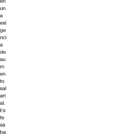
en
un
a
exi
ge
nci
a
de
au
m
en
to
sal
ari
al.
Es
te
sá
ba