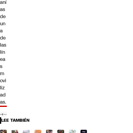
aní
as
de
un
a
de
las
lín
ea
s
m
ovi
liz
ad
as.
LEE TAMBIÉN