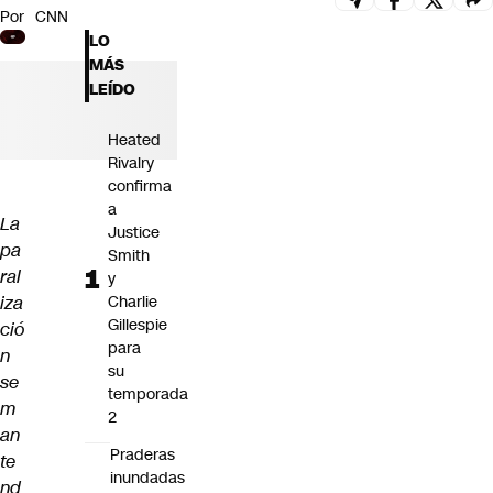
Por
CNN
Futuro 360
LO
Opinión
MÁS
LEÍDO
Heated
Rivalry
confirma
a
La
Justice
pa
Smith
ral
y
iza
Charlie
Gillespie
ció
para
n
su
se
temporada
m
2
an
Praderas
te
inundadas
nd