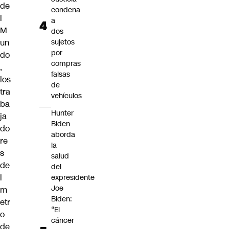
de
condena
l
a
M
dos
un
sujetos
por
do
compras
,
falsas
los
de
tra
vehículos
ba
Hunter
ja
Biden
do
aborda
re
la
s
salud
de
del
l
expresidente
Joe
m
Biden:
etr
“El
o
cáncer
de