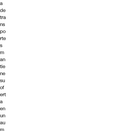
a
de
tra
ns
po
rte
s
m
an
tie
ne
su
of
ert
a
en
un
au
m