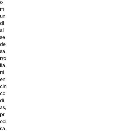
o
m
un
di
al
se
de
sa
rro
lla
rá
en
cin
co
dí
as,
pr
eci
sa