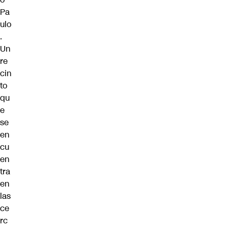
Pa
ulo
.
Un
re
cin
to
qu
e
se
en
cu
en
tra
en
las
ce
rc