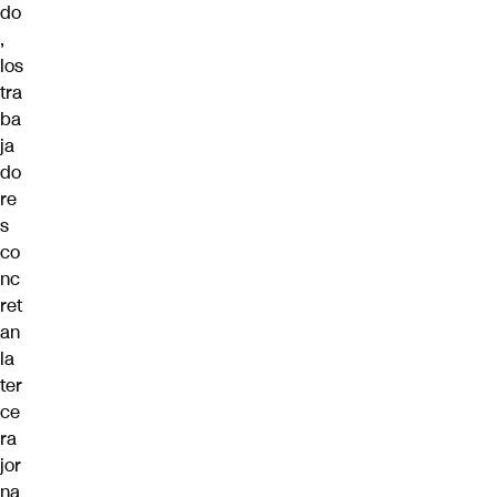
do
,
los
tra
ba
ja
do
re
s
co
nc
ret
an
la
ter
ce
ra
jor
na