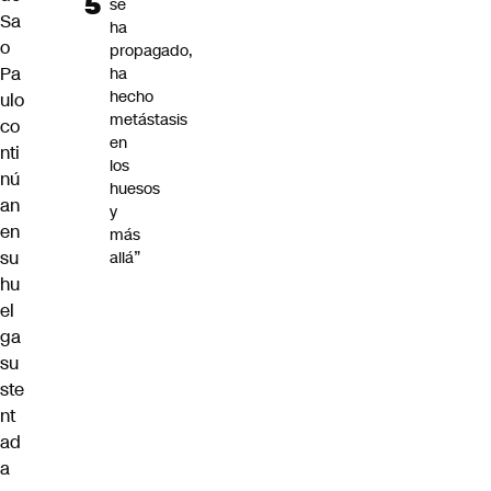
se
Sa
ha
o
propagado,
Pa
ha
hecho
ulo
metástasis
co
en
nti
los
nú
huesos
an
y
en
más
su
allá”
hu
el
ga
su
ste
nt
ad
a