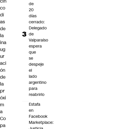
cin
de
co
20
dí
días
as
cerrado:
Delegado
de
de
la
Valparaíso
ina
espera
ug
que
ur
se
aci
despeje
ón
el
lado
de
argentino
la
para
pr
reabrirlo
óxi
m
Estafa
en
a
Facebook
Co
Marketplace:
pa
Justicia