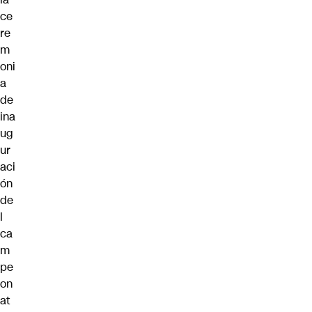
ce
re
m
oni
a
de
ina
ug
ur
aci
ón
de
l
ca
m
pe
on
at