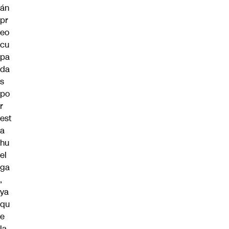
án
pr
eo
cu
pa
da
s
po
r
est
a
hu
el
ga
,
ya
qu
e
la