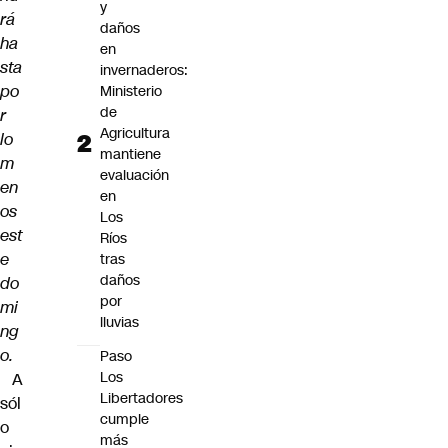
y
rá
daños
ha
en
sta
invernaderos:
po
Ministerio
de
r
Agricultura
lo
mantiene
m
evaluación
en
en
os
Los
est
Ríos
e
tras
daños
do
por
mi
lluvias
ng
o.
Paso
Los
A
Libertadores
sól
cumple
o
más