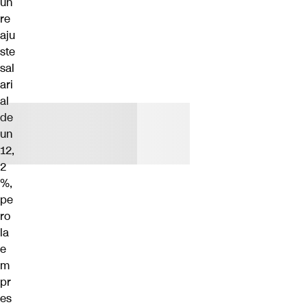
un
re
aju
ste
sal
ari
al
de
un
12,
2
%,
pe
ro
la
e
m
pr
es