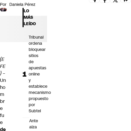
Por
Daniela Pérez
Futuro 360
LO
Opinión
MÁS
LEÍDO
Tribunal
ordena
bloquear
sitios
(E
de
FE
apuestas
)
–
online
Un
y
establece
ho
mecanismo
m
propuesto
br
por
e
Subtel
fu
Ante
e
alza
de