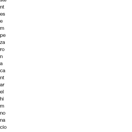
nt
es
e
m
pe
za
ro
n
a
ca
nt
ar
el
hi
m
no
na
cio