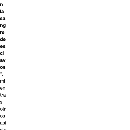
n
la
sa
ng
re
de
es
cl
av
os
“,
mi
en
tra
s
otr
os
asi
ste