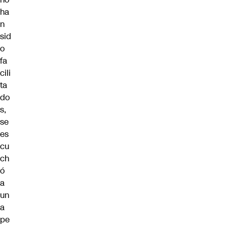
ha
n
sid
o
fa
cili
ta
do
s,
se
es
cu
ch
ó
a
un
a
pe