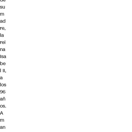
su
m
ad
re,
la
rei
na
Isa
be
l II,
a
los
96
añ
os.
A
m
an