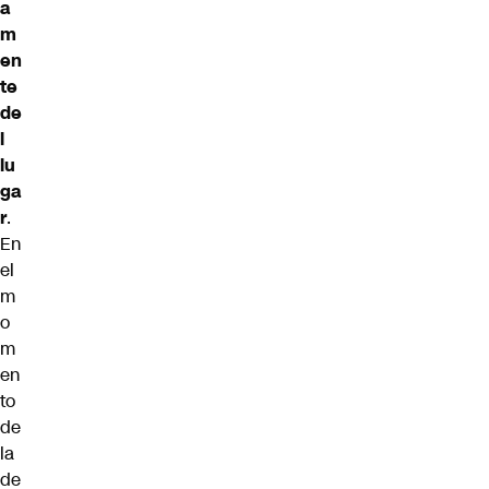
a
m
en
te
de
l
lu
ga
r
.
En
el
m
o
m
en
to
de
la
de