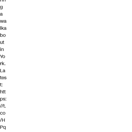
g
a
wa
lka
bo
ut
in
Yo
rk.
La
tes
t:
htt
ps:
//t.
co
/H
Pq