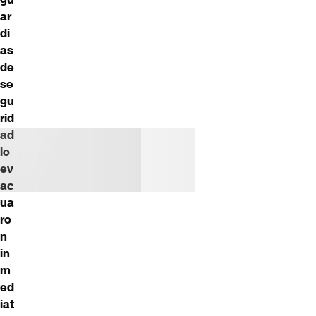
ar
di
as
de
se
gu
rid
ad
lo
ev
ac
ua
ro
n
in
m
ed
iat