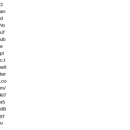
3
an
d
Yo
uT
ub
e
pi
c.t
wit
ter
.co
m/
kl7
x5
dB
yz
u
—