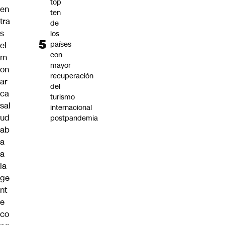
top
en
ten
tra
de
s
los
países
el
con
m
mayor
on
recuperación
ar
del
ca
turismo
sal
internacional
ud
postpandemia
ab
a
a
la
ge
nt
e
co