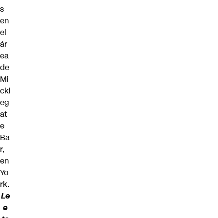
s
en
el
ár
ea
de
Mi
ckl
eg
at
e
Ba
r,
en
Yo
rk.
Le
e