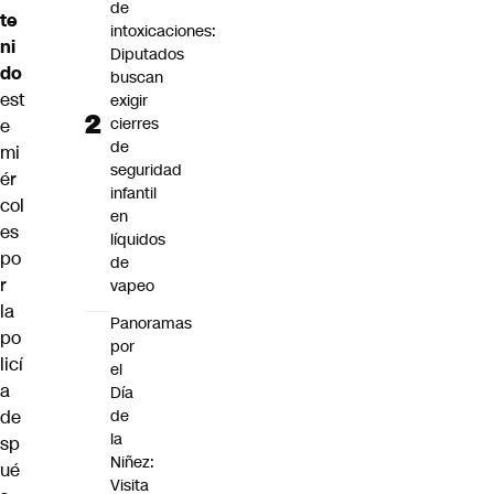
de
te
intoxicaciones:
ni
Diputados
do
buscan
est
exigir
cierres
e
de
mi
seguridad
ér
infantil
col
en
es
líquidos
po
de
r
vapeo
la
Panoramas
po
por
licí
el
a
Día
de
de
la
sp
Niñez:
ué
Visita