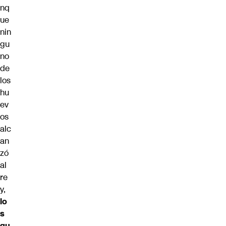
nq
ue
nin
gu
no
de
los
hu
ev
os
alc
an
zó
al
re
y,
lo
s
gu