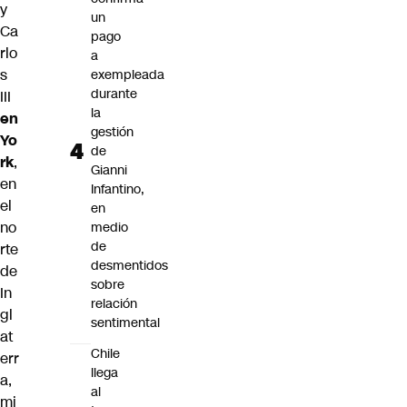
y
un
Ca
pago
rlo
a
s
exempleada
durante
III
la
en
gestión
Yo
de
rk
,
Gianni
en
Infantino,
el
en
no
medio
de
rte
desmentidos
de
sobre
In
relación
gl
sentimental
at
Chile
err
llega
a,
al
mi