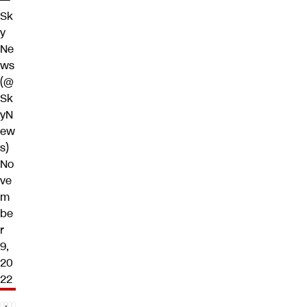
Sk
y
Ne
ws
(@
Sk
yN
ew
s)
No
ve
m
be
r
9,
20
22