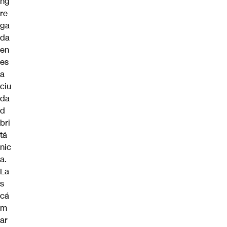
ng
re
ga
da
en
es
a
ciu
da
d
bri
tá
nic
a.
La
s
cá
m
ar