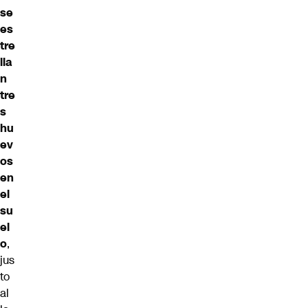
se
es
tre
lla
n
tre
s
hu
ev
os
en
el
su
el
o
,
jus
to
al