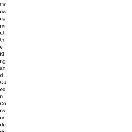
thr
ow
eg
gs
at
th
e
Ki
ng
an
d
Qu
ee
n
Co
ns
ort
du
rin