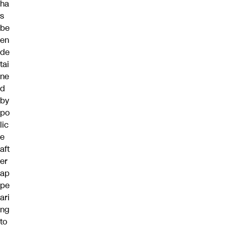
ha
s
be
en
de
tai
ne
d
by
po
lic
e
aft
er
ap
pe
ari
ng
to