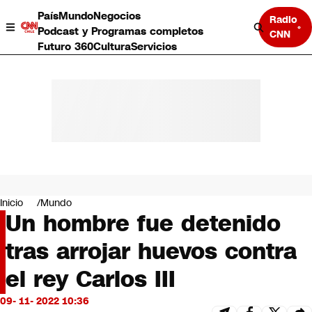
País
Mundo
Negocios
Radio
Podcast y Programas completos
CNN
Futuro 360
Cultura
Servicios
País
Mundo
Negocios
Inicio
Mundo
Un hombre fue detenido
Deportes
Programas completos
tras arrojar huevos contra
Cultura
Servicios
el rey Carlos III
Bits
CNN Data
09- 11- 2022 10:36
CNN tiempo