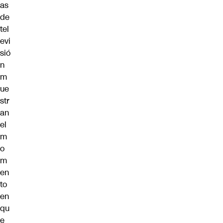
as
de
tel
evi
sió
n
m
ue
str
an
el
m
o
m
en
to
en
qu
e