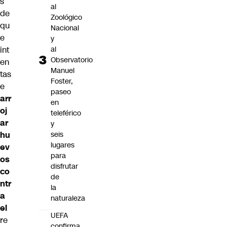
s
al
de
Zoológico
qu
Nacional
e
y
al
int
Observatorio
en
Manuel
tas
Foster,
e
paseo
arr
en
oj
teleférico
ar
y
seis
hu
lugares
ev
para
os
disfrutar
co
de
ntr
la
a
naturaleza
el
UEFA
re
confirma