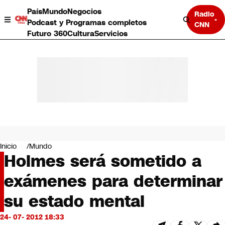
País
Mundo
Negocios
Radio
Podcast y Programas completos
CNN
Futuro 360
Cultura
Servicios
País
Mundo
Negocios
Inicio
Mundo
Holmes será sometido a
Deportes
Programas completos
exámenes para determinar
Cultura
Servicios
su estado mental
Bits
CNN Data
24- 07- 2012 18:33
CNN tiempo