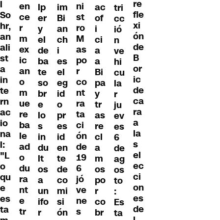
re
l
en
ni
lp
im
ac
tri
fle
So
ce
st
er
Bi
of
cc
xi
hr,
r
ro
y
an
i
ió
ón
an
m
M
el
ch
ci
n
de
ali
ex
as
de
i
a
ve
B
st
ic
po
ba
es
a
hi
or
a
an
r
te
el
Bi
cu
ic
in
o
co
so
eg
pa
la
de
te
m
nt
br
id
y
r
ca
rn
ue
ra
e
o
tr
ju
ra
ac
re
ta
lo
pr
as
ev
a
io
ba
ci
s
es
re
es
la
na
le
ón
in
id
cl
6
s
l:
ad
de
du
en
a
de
el
"L
o
19
lt
te
m
ag
ec
o
du
6
os
de
os
os
ci
qu
ra
jó
a
co
po
to
on
e
nt
ve
un
mi
r
:
es
es
e
ne
ifo
si
co
Es
de
ta
tr
s
r
ón
br
ta