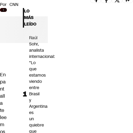
Por
CNN
Futuro 360
LO
Opinión
MÁS
LEÍDO
Raúl
Sohr,
analista
internacional:
"Lo
que
En
estamos
pa
viendo
entre
nt
Brasil
all
y
a
Argentina
te
es
lee
un
m
quiebre
os
que