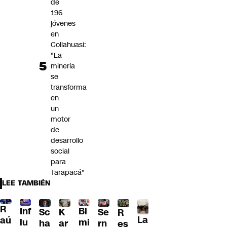
de
196
jóvenes
en
Collahuasi:
"La
minería
se
transforma
en
un
motor
de
desarrollo
social
para
Tarapacá"
LEE TAMBIÉN
R
Inf
Bi
Sc
K
Se
R
La
aú
lu
mi
ha
ar
rn
es