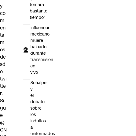
tomará
y
bastante
co
tiempo"
m
en
Influencer
mexicano
ta
muere
m
baleado
os
durante
de
transmisión
sd
en
e
vivo
twi
Schalper
tte
y
r.
el
Si
debate
gu
sobre
los
e
indultos
@
a
CN
uniformados