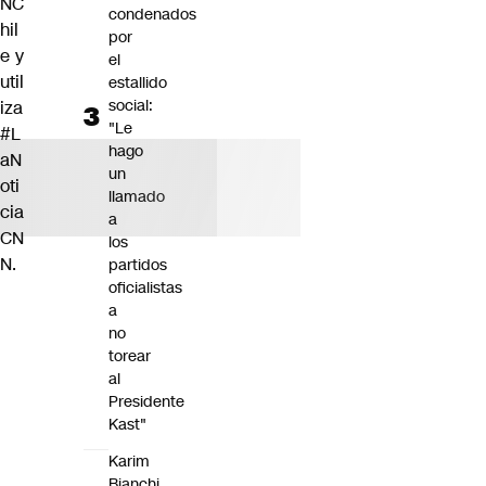
NC
condenados
hil
por
e
y
el
util
estallido
social:
iza
"Le
#L
hago
aN
un
oti
llamado
cia
a
CN
los
N
.
partidos
oficialistas
a
no
torear
al
Presidente
Kast"
Karim
Bianchi