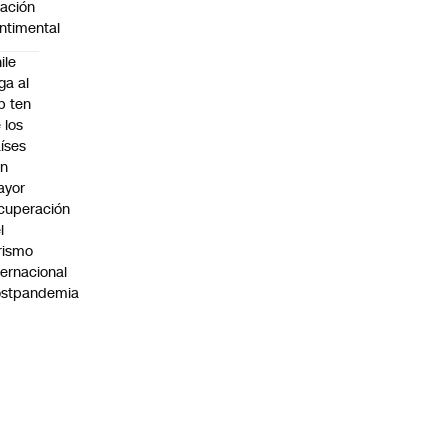
lación
ntimental
ile
ega al
p ten
 los
íses
on
ayor
cuperación
l
rismo
ternacional
ostpandemia