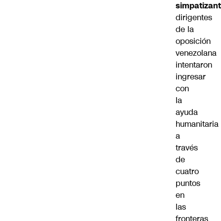
simpatizan
dirigentes
de la
oposición
venezolana
intentaron
ingresar
con
la
ayuda
humanitaria
a
través
de
cuatro
puntos
en
las
fronteras