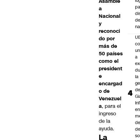
lu
Asamble
pa
a
di
Nacional
de
y
na
reconoci
U
do por
co
más de
un
50 países
a
como el
e
president
du
e
la
encargad
ge
d
o de
Gi
Venezuel
In
a
, para el
e
ingreso
m
de la
d
ayuda.
de
La
so