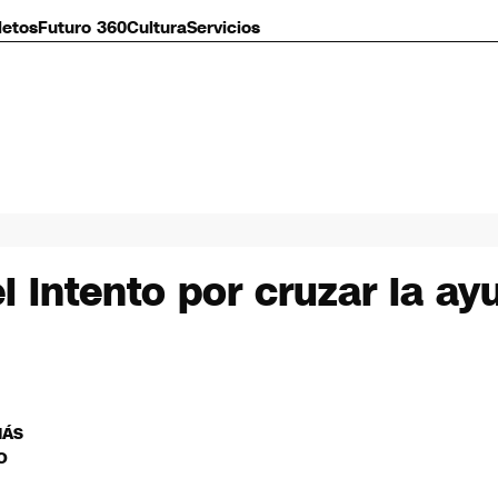
letos
Futuro 360
Cultura
Servicios
l intento por cruzar la ay
MÁS
O