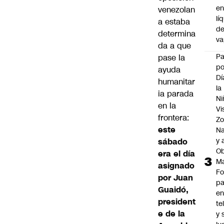
e
venezolan
lí
a estaba
d
determina
v
da a que
P
pase la
po
ayuda
Dí
humanitar
la
ia parada
Ni
en la
Vi
frontera:
Zo
este
Na
y 
sábado
Ob
era el día
M
asignado
Fo
por Juan
p
Guaidó,
e
president
te
e de la
y 