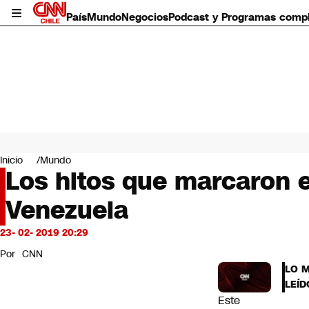
País
Mundo
Negocios
Podcast y Programas comp
País
Mundo
Inicio
Mundo
Negocios
Los hitos que marcaron e
Deportes
Venezuela
Programas completos
Cultura
Servicios
23- 02- 2019 20:29
Bits
Por
CNN
CNN Data
LO 
CNN tiempo
LEÍD
Futuro 360
Este
Opinión