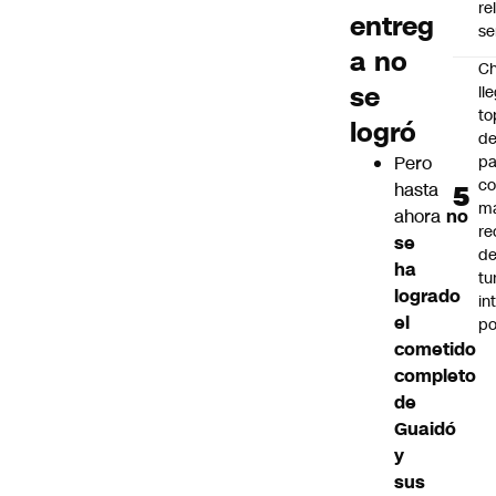
re
entreg
se
a no
Ch
se
ll
to
logró
de
Pero
pa
c
hasta
m
ahora
no
re
se
de
ha
tu
logrado
in
el
p
cometido
completo
de
Guaidó
y
sus