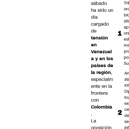
sábado
Tr
or
ha sido un
bl
día
si
cargado
ap
de
on
tensión
es
en
me
Venezuel
pr
po
a y en los
Su
países de
la región
,
An
especialm
al
in
ente en la
Di
frontera
b
con
ex
Colombia
ci
.
d
La
se
oposición
in