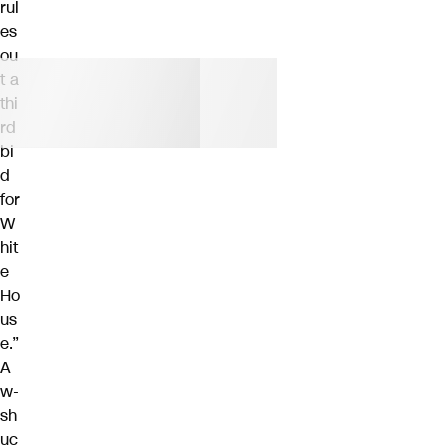
rul
es
ou
t a
thi
rd
bi
d
for
W
hit
e
Ho
us
e.”
A
w-
sh
uc