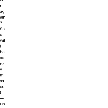
r
ag
ain
?
Sh
e
wil
l
be
so
rel
y
mi
ss
ed
!
—
Do