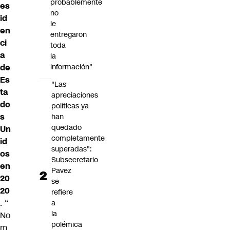
probablemente
es
no
id
le
en
entregaron
ci
toda
a
la
de
información"
Es
"Las
ta
apreciaciones
do
políticas ya
s
han
quedado
Un
completamente
id
superadas":
os
Subsecretario
en
Pavez
20
se
20
refiere
. “
a
la
No
polémica
m