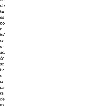
dó
lar
es
po
r
inf
or
m
aci
ón
so
br
e
el
pa
ra
de
ro