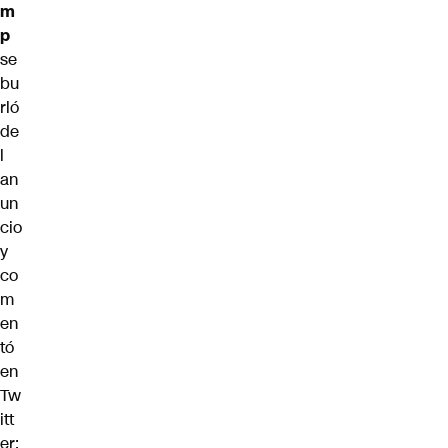
m
p
se
bu
rló
de
l
an
un
cio
y
co
m
en
tó
en
Tw
itt
er: