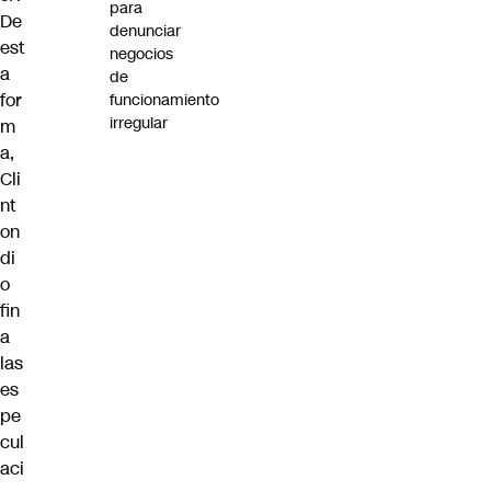
para
De
denunciar
est
negocios
a
de
for
funcionamiento
irregular
m
a,
Cli
nt
on
di
o
fin
a
las
es
pe
cul
aci