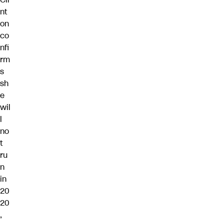
nt
on
co
nfi
rm
s
sh
e
wil
l
no
t
ru
n
in
20
20
,