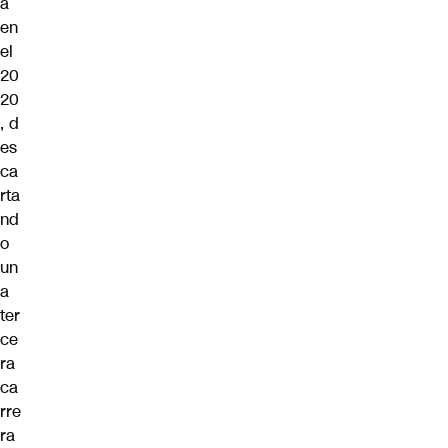
á
en
el
20
20
, d
es
ca
rta
nd
o
un
a
ter
ce
ra
ca
rre
ra