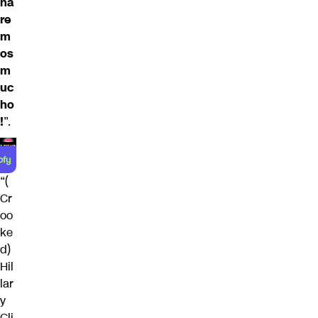
ña
re
m
os
m
uc
ho
!
”.
“(
Cr
oo
ke
d)
Hil
lar
y
Cli