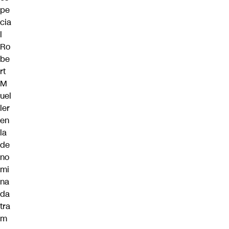
pe
cia
l
Ro
be
rt
M
uel
ler
en
la
de
no
mi
na
da
tra
m