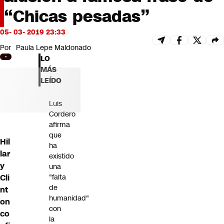
Futuro 360
“Chicas pesadas”
Opinión
05- 03- 2019 23:33
Por
Paula Lepe Maldonado
LO
MÁS
LEÍDO
Luis
Cordero
afirma
que
Hil
ha
lar
existido
y
una
Cli
"falta
de
nt
humanidad"
on
con
co
la