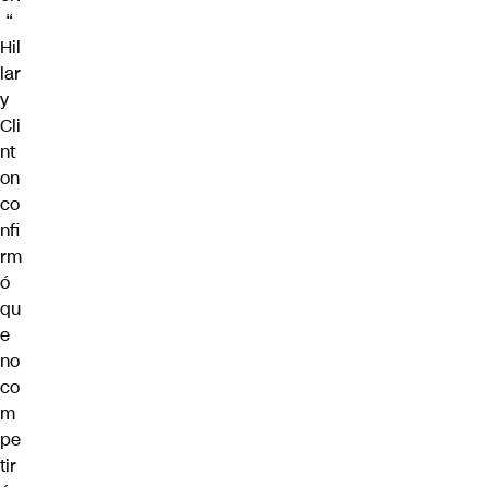
“
Hil
lar
y
Cli
nt
on
co
nfi
rm
ó
qu
e
no
co
m
pe
tir