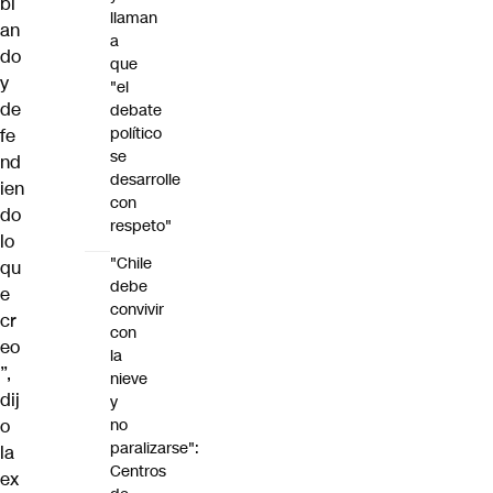
bl
llaman
an
a
do
que
y
"el
de
debate
político
fe
se
nd
desarrolle
ien
con
do
respeto"
lo
"Chile
qu
debe
e
convivir
cr
con
eo
la
”,
nieve
dij
y
o
no
paralizarse":
la
Centros
ex