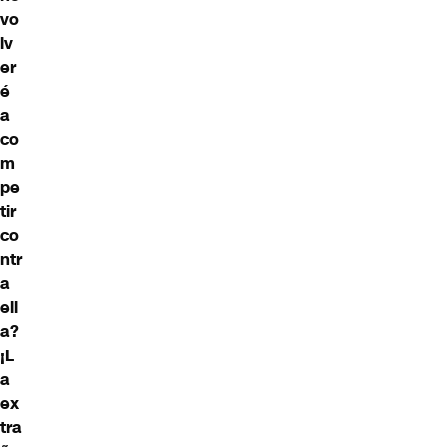
vo
lv
er
é
a
co
m
pe
tir
co
ntr
a
ell
a?
¡L
a
ex
tra