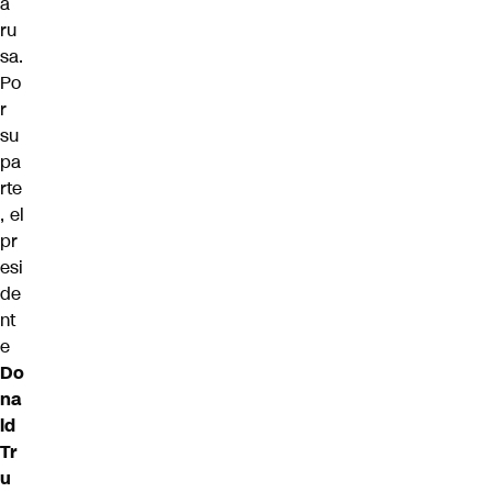
a
ru
sa.
Po
r
su
pa
rte
, el
pr
esi
de
nt
e
Do
na
ld
Tr
u