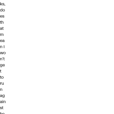
ks,
do
es
th
at
m
ea
n I
wo
n’t
ge
t
to
ru
n
ag
ain
st
he