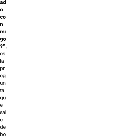
ad
o
co
n
mi
go
?”
,
es
la
pr
eg
un
ta
qu
e
sal
e
de
bo