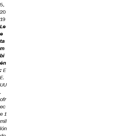
5,
20
19
Le
e
ta
m
bi
én
:
E
E.
UU
.
ofr
ec
e 1
mil
lón
de