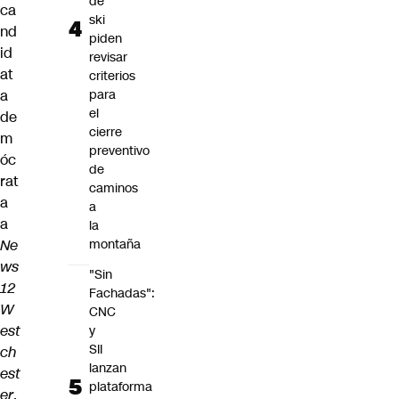
de
ca
ski
nd
piden
id
revisar
at
criterios
a
para
el
de
cierre
m
preventivo
óc
de
rat
caminos
a
a
a
la
Ne
montaña
ws
"Sin
12
Fachadas":
W
CNC
est
y
SII
ch
lanzan
est
plataforma
er
.