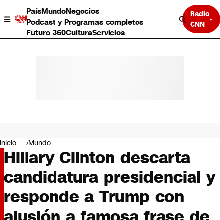
País
Mundo
Negocios
Radio
Podcast y Programas completos
CNN
Futuro 360
Cultura
Servicios
País
Mundo
Negocios
Inicio
Mundo
Hillary Clinton descarta
Deportes
Programas completos
candidatura presidencial y
Cultura
Servicios
responde a Trump con
Bits
CNN Data
alusión a famosa frase de
CNN tiempo