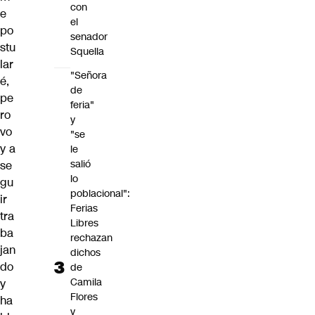
con
e
el
po
senador
stu
Squella
lar
"Señora
é,
de
pe
feria"
ro
y
vo
"se
y a
le
salió
se
lo
gu
poblacional":
ir
Ferias
tra
Libres
ba
rechazan
jan
dichos
do
de
Camila
y
Flores
ha
y