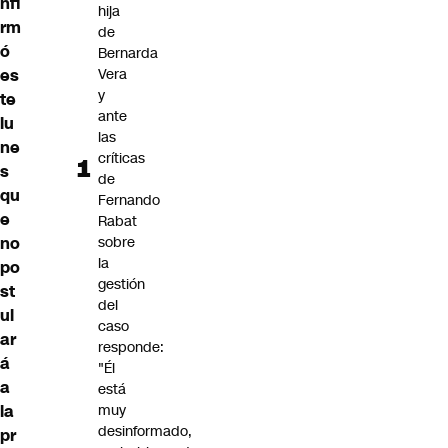
nfi
hija
rm
de
ó
Bernarda
es
Vera
y
te
ante
lu
las
ne
críticas
s
de
qu
Fernando
e
Rabat
no
sobre
la
po
gestión
st
del
ul
caso
ar
responde:
á
"Él
a
está
la
muy
desinformado,
pr