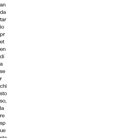
an
da
tar
io
pr
et
en
dí
a
se
r
chi
sto
so,
la
re
sp
ue
sta