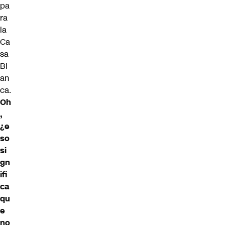
pa
ra
la
Ca
sa
Bl
an
ca.
Oh
,
¿e
so
si
gn
ifi
ca
qu
e
no