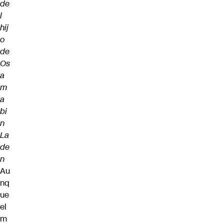
de
l
hij
o
de
Os
a
m
a
bi
n
La
de
n
Au
nq
ue
el
m