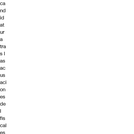
ca
nd
id
at
ur
a
tra
s l
as
ac
us
aci
on
es
de
l
fis
cal
es