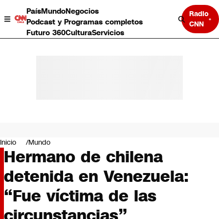
País
Mundo
Negocios
Radio
Podcast y Programas completos
CNN
Futuro 360
Cultura
Servicios
País
Mundo
Negocios
Inicio
Mundo
Hermano de chilena
Deportes
Programas completos
detenida en Venezuela:
Cultura
Servicios
“Fue víctima de las
Bits
CNN Data
circunstancias”
CNN tiempo