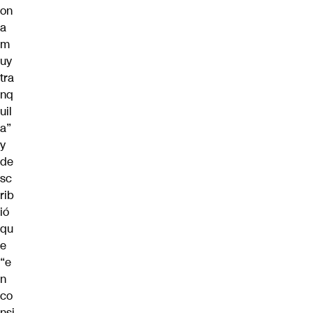
on
a
m
uy
tra
nq
uil
a”
y
de
sc
rib
ió
qu
e
“e
n
co
nsi