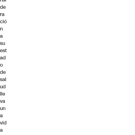
de
ra
ció
n
a
su
est
ad
o
de
sal
ud
lle
va
un
a
vid
a