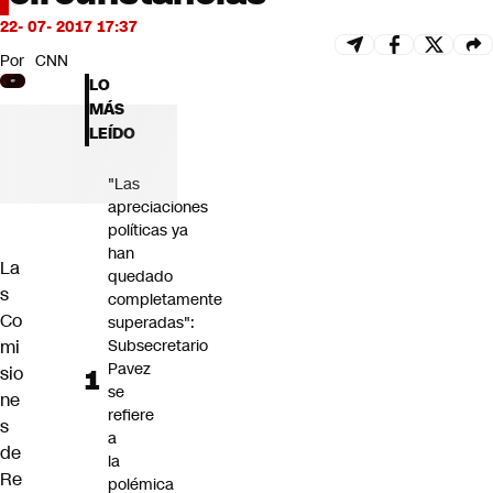
Futuro 360
22- 07- 2017 17:37
Opinión
Por
CNN
LO
MÁS
LEÍDO
"Las
apreciaciones
políticas ya
han
La
quedado
s
completamente
Co
superadas":
mi
Subsecretario
Pavez
sio
se
ne
refiere
s
a
de
la
Re
polémica