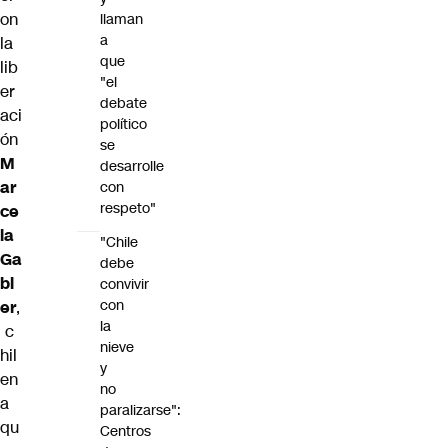
on
llaman
a
la
que
lib
"el
er
debate
aci
político
ón
se
M
desarrolle
ar
con
respeto"
ce
la
"Chile
Ga
debe
bl
convivir
con
er
,
la
c
nieve
hil
y
en
no
a
paralizarse":
qu
Centros