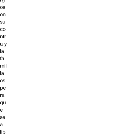
os
en
su
co
ntr
a y
la
fa
mil
ia
es
pe
ra
qu
e
se
a
lib