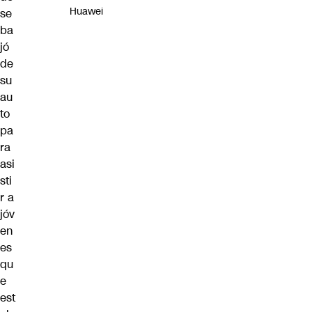
Huawei
se
ba
jó
de
su
au
to
pa
ra
asi
sti
r a
jóv
en
es
qu
e
est