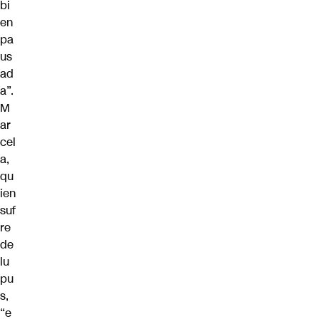
bi
en
pa
us
ad
a”.
M
ar
cel
a,
qu
ien
suf
re
de
lu
pu
s,
“e