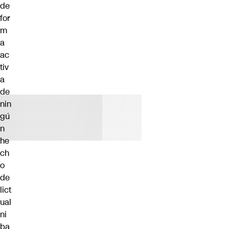
de
for
m
a
ac
tiv
a
de
nin
gú
n
he
ch
o
de
lict
ual
ni
ba