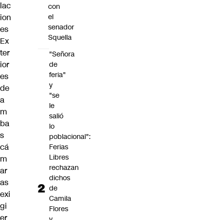
lac
con
ion
el
senador
es
Squella
Ex
ter
"Señora
ior
de
feria"
es
y
de
"se
a
le
m
salió
ba
lo
s
poblacional":
cá
Ferias
Libres
m
rechazan
ar
dichos
as
de
exi
Camila
gi
Flores
er
y