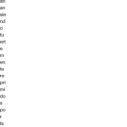
ab
an
sie
nd
o
fu
ert
e
m
en
te
re
pri
mi
do
s
po
r
la