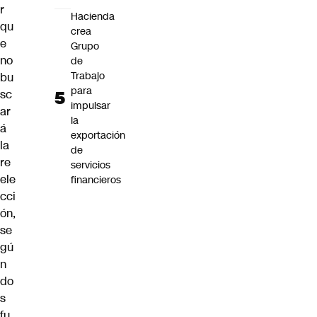
r
Hacienda
qu
crea
e
Grupo
no
de
Trabajo
bu
para
sc
impulsar
ar
la
á
exportación
la
de
re
servicios
ele
financieros
cci
ón,
se
gú
n
do
s
fu