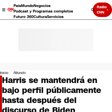
País
Mundo
Negocios
Radio
Podcast y Programas completos
CNN
Futuro 360
Cultura
Servicios
País
Mundo
Negocios
Inicio
Mundo
Harris se mantendrá en
Deportes
Programas completos
bajo perfil públicamente
Cultura
Servicios
hasta después del
Bits
CNN Data
discurso de Biden
CNN tiempo