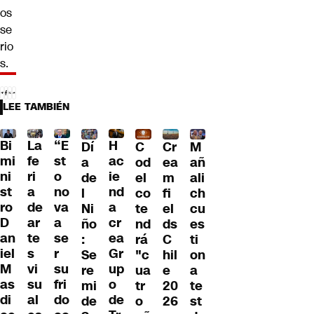
os
se
rio
s.
LEE TAMBIÉN
Bi
La
“E
H
Dí
C
Cr
M
mi
fe
st
ac
a
od
ea
añ
ni
ri
o
ie
de
el
m
ali
st
a
no
nd
l
co
fi
ch
ro
de
va
a
Ni
te
el
cu
D
ar
a
cr
ño
nd
ds
es
an
te
se
ea
:
rá
C
ti
iel
s
r
Gr
Se
"c
hil
on
M
vi
su
up
re
ua
e
a
as
su
fri
o
mi
tr
20
te
di
al
do
de
de
o
26
st