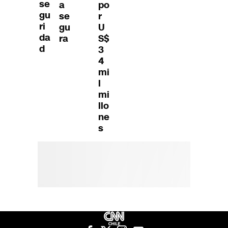
se
a
po
gu
se
r
ri
gu
U
da
ra
S$
d
3
4
mi
l
mi
llo
ne
s