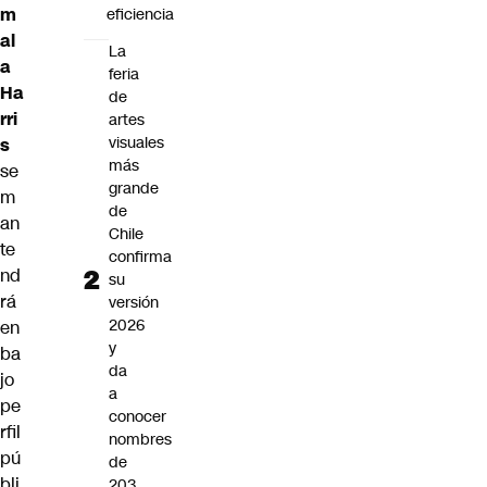
m
eficiencia
al
La
a
feria
Ha
de
rri
artes
visuales
s
más
se
grande
m
de
an
Chile
te
confirma
nd
su
rá
versión
2026
en
y
ba
da
jo
a
pe
conocer
rfil
nombres
pú
de
bli
203