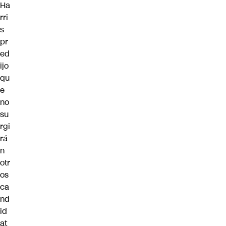
Ha
rri
s
pr
ed
ijo
qu
e
no
su
rgi
rá
n
otr
os
ca
nd
id
at