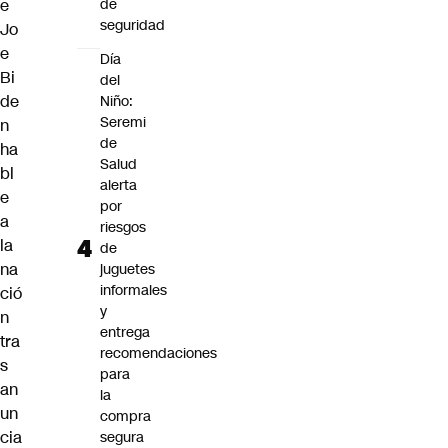
de
e
seguridad
Jo
e
Día
Bi
del
de
Niño:
Seremi
n
de
ha
Salud
bl
alerta
e
por
a
riesgos
la
de
na
juguetes
informales
ció
y
n
entrega
tra
recomendaciones
s
para
an
la
un
compra
cia
segura