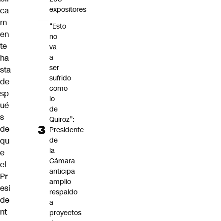
expositores
ca
m
“Esto
en
no
te
va
a
ha
ser
sta
sufrido
de
como
sp
lo
ué
de
s
Quiroz”:
de
Presidente
de
qu
la
e
Cámara
el
anticipa
Pr
amplio
esi
respaldo
de
a
nt
proyectos