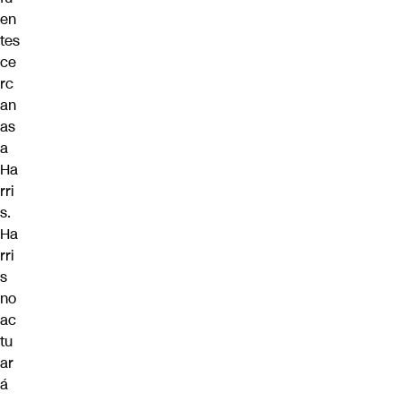
en
tes
ce
rc
an
as
a
Ha
rri
s.
Ha
rri
s
no
ac
tu
ar
á