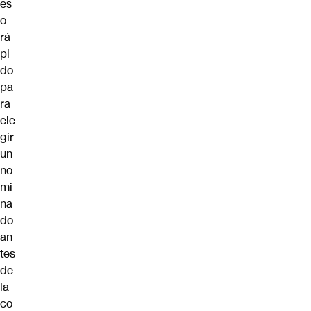
es
o
rá
pi
do
pa
ra
ele
gir
un
no
mi
na
do
an
tes
de
la
co