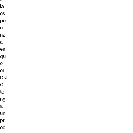
la
es
pe
ra
nz
a
es
qu
e
el
DN
C
te
ng
a
un
pr
oc