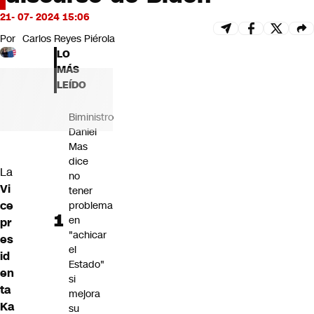
Futuro 360
21- 07- 2024 15:06
Opinión
Por
Carlos Reyes Piérola
LO
MÁS
LEÍDO
Biministro
Daniel
Mas
dice
La
no
Vi
tener
ce
problema
en
pr
"achicar
es
el
id
Estado"
en
si
ta
mejora
Ka
su