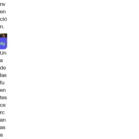
nv
en
ció
n.
Un
a
de
las
fu
en
tes
ce
rc
an
as
a