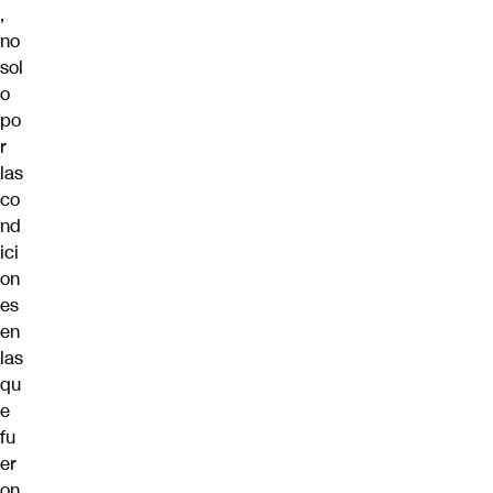
,
no
sol
o
po
r
las
co
nd
ici
on
es
en
las
qu
e
fu
er
on