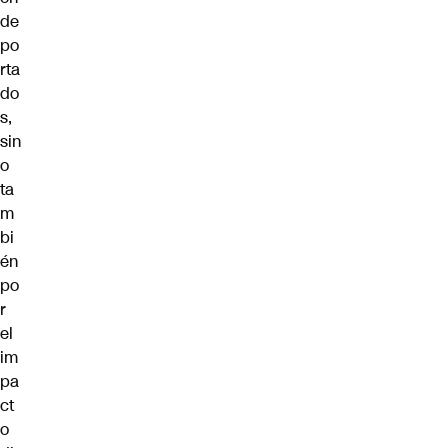
de
po
rta
do
s,
sin
o
ta
m
bi
én
po
r
el
im
pa
ct
o