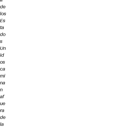
de
los
Es
ta
do
s
Un
id
os
ca
mi
na
n
af
ue
ra
de
la