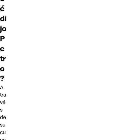
é
di
jo
P
e
tr
o
?
A
tra
vé
s
de
su
cu
en