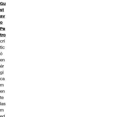
Gu
st
av
o
Pe
tro
cri
tic
ó
en
ér
gi
ca
m
en
te
las
m
ed