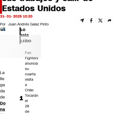
Futuro 360
Estados Unidos
Opinión
31- 01- 2025 10:20
Por
Juan Andrés Galaz Pinto
LO
MÁS
LEÍDO
Foo
Fighters
anuncia
su
La
cuarta
lle
visita
ga
a
Chile:
da
Tocarán
de
el
Do
28
na
de