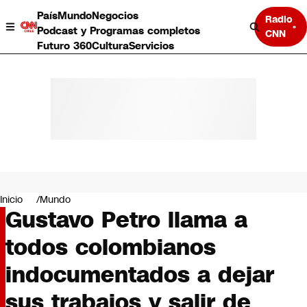
País
Mundo
Negocios
Radio
Podcast y Programas completos
CNN
Futuro 360
Cultura
Servicios
País
Mundo
Negocios
Inicio
Mundo
Gustavo Petro llama a
Deportes
Programas completos
todos colombianos
Cultura
Servicios
indocumentados a dejar
Bits
CNN Data
sus trabajos y salir de
CNN tiempo