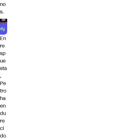
no
s.
En
re
sp
ue
sta
,
Pe
tro
ha
en
du
re
ci
do