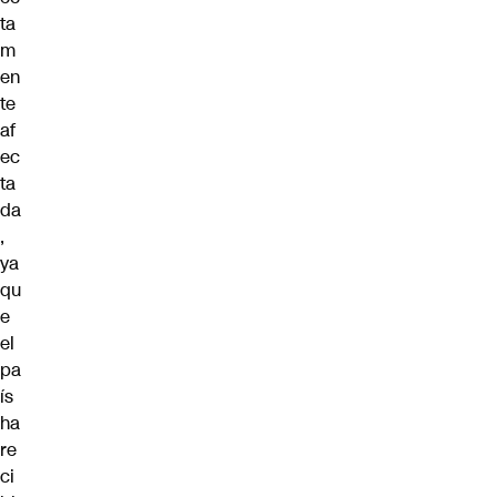
ta
m
en
te
af
ec
ta
da
,
ya
qu
e
el
pa
ís
ha
re
ci