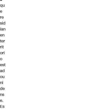
qu
e
re
sid
ían
en
ter
rit
ori
o
est
ad
ou
ni
de
ns
e.
Es