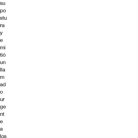
su
po
stu
ra
y
e
mi
tió
un
lla
m
ad
o
ur
ge
nt
e
a
los