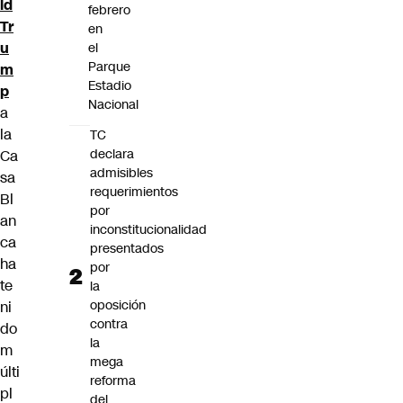
ld
febrero
Tr
en
u
el
Parque
m
Estadio
p
Nacional
a
la
TC
declara
Ca
admisibles
sa
requerimientos
Bl
por
an
inconstitucionalidad
ca
presentados
ha
por
te
la
oposición
ni
contra
do
la
m
mega
últi
reforma
pl
del