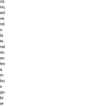
ca
no,
avi
va
nd
o
la
te
nsi
ón
en
tre
a
m
bo
s
go
bi
er