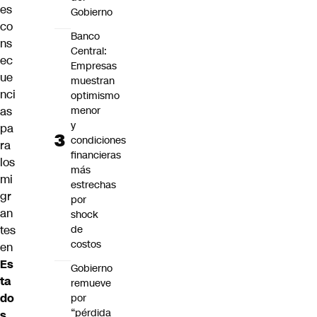
es
Gobierno
co
Banco
ns
Central:
ec
Empresas
ue
muestran
nci
optimismo
menor
as
y
pa
condiciones
ra
financieras
los
más
mi
estrechas
gr
por
an
shock
de
tes
costos
en
Es
Gobierno
ta
remueve
do
por
“pérdida
s