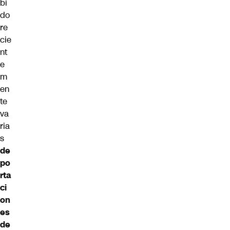
bi
do
re
cie
nt
e
m
en
te
va
ria
s
de
po
rta
ci
on
es
de