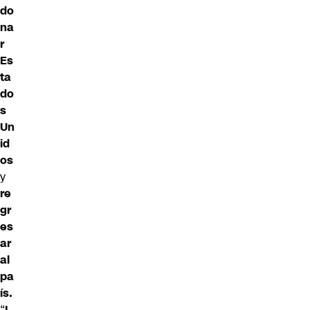
do
na
r
Es
ta
do
s
Un
id
os
y
re
gr
es
ar
al
pa
ís.
“
L