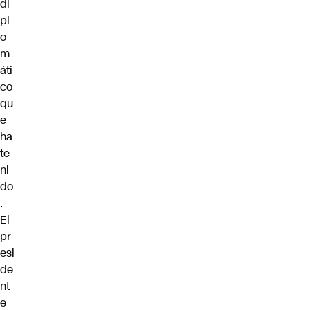
di
pl
o
m
áti
co
qu
e
ha
te
ni
do
.
El
pr
esi
de
nt
e