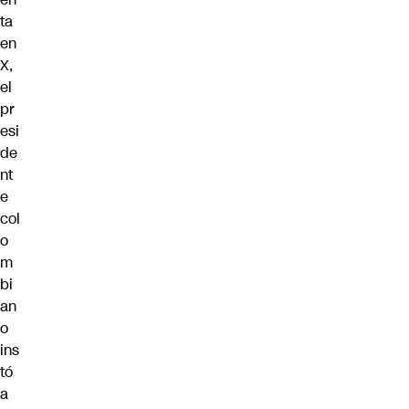
ta
en
X,
el
pr
esi
de
nt
e
col
o
m
bi
an
o
ins
tó
a