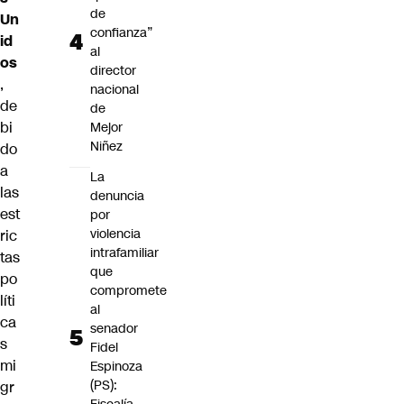
de
Un
confianza”
id
al
os
director
,
nacional
de
de
bi
Mejor
Niñez
do
a
La
las
denuncia
est
por
violencia
ric
intrafamiliar
tas
que
po
compromete
líti
al
ca
senador
s
Fidel
mi
Espinoza
(PS):
gr