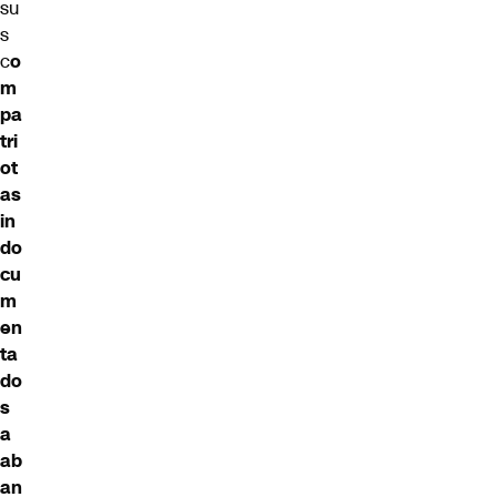
su
s
c
o
m
pa
tri
ot
as
in
do
cu
m
en
ta
do
s
a
ab
an