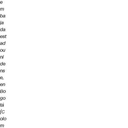
e
m
ba
ja
da
est
ad
ou
ni
de
ns
e,
en
Bo
go
tá
(C
olo
m