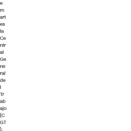
e
m
art
es
la
Ce
ntr
al
Ge
ne
ral
de
l
Tr
ab
ajo
(C
GT
),