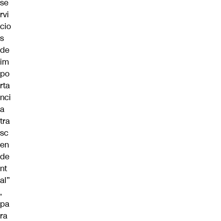
se
rvi
cio
s
de
im
po
rta
nci
a
tra
sc
en
de
nt
al”
,
pa
ra