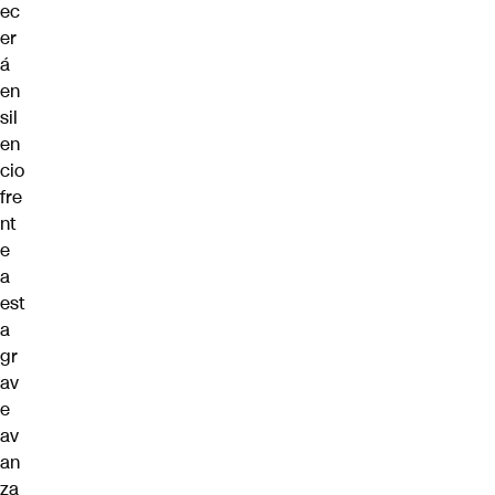
ec
er
á
en
sil
en
cio
fre
nt
e
a
est
a
gr
av
e
av
an
za