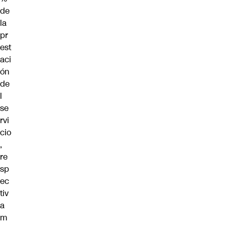
de
la
pr
est
aci
ón
de
l
se
rvi
cio
,
re
sp
ec
tiv
a
m