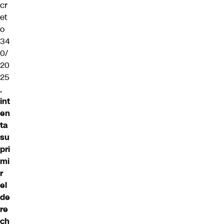
cr
et
o
34
0/
20
25
,
int
en
ta
su
pri
mi
r
el
de
re
ch