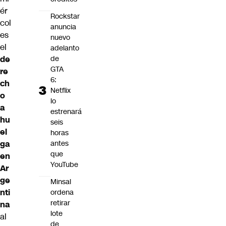
ér
Rockstar
col
anuncia
es
nuevo
el
adelanto
de
de
GTA
re
6:
ch
Netflix
o
lo
a
estrenará
hu
seis
el
horas
antes
ga
que
en
YouTube
Ar
ge
Minsal
nti
ordena
retirar
na
lote
al
de