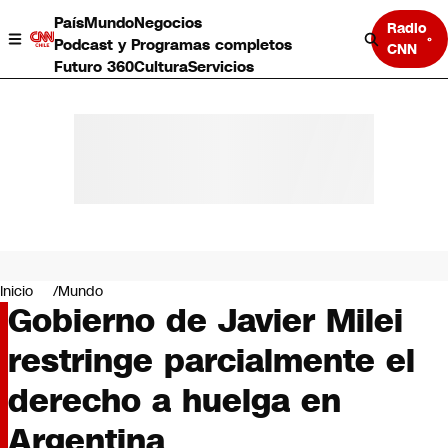
País
Mundo
Negocios
Radio
Podcast y Programas completos
CNN
Futuro 360
Cultura
Servicios
País
Mundo
Negocios
Inicio
Mundo
Gobierno de Javier Milei
Deportes
Programas completos
restringe parcialmente el
Cultura
Servicios
derecho a huelga en
Bits
CNN Data
Argentina
CNN tiempo