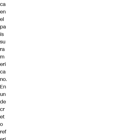
ca
en
el
pa
ís
su
ra
m
eri
ca
no.
En
un
de
cr
et
o
ref
eri