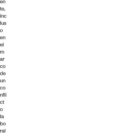
en
te,
inc
lus
o
en
el
m
ar
co
de
un
co
nfli
ct
o
la
bo
ral