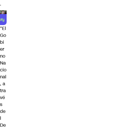
.
“El
Go
bi
er
no
Na
cio
nal
, a
tra
vé
s
de
l
De