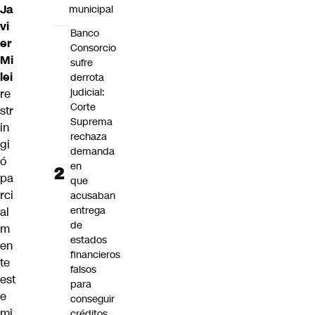
Ja
municipal
vi
Banco
er
Consorcio
Mi
sufre
lei
derrota
judicial:
re
Corte
str
Suprema
in
rechaza
gi
demanda
ó
en
pa
que
rci
acusaban
entrega
al
de
m
estados
en
financieros
te
falsos
est
para
e
conseguir
mi
créditos