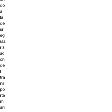
do
a
la
de
sr
eg
ula
riz
aci
ón
de
l
tra
ns
po
rte
m
arí