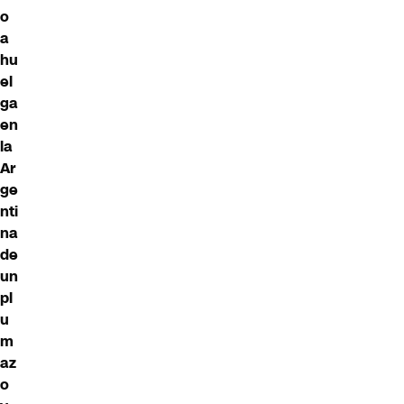
o
a
hu
el
ga
en
la
Ar
ge
nti
na
de
un
pl
u
m
az
o