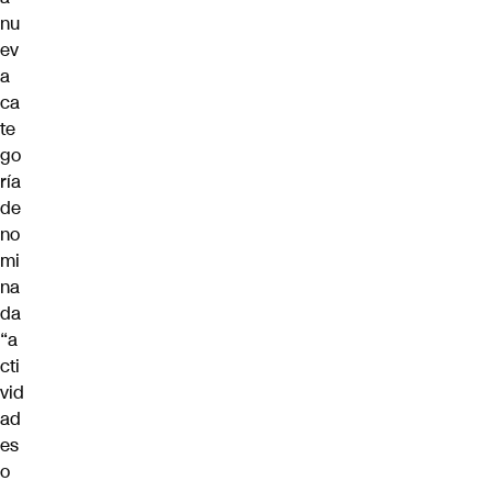
nu
ev
a
ca
te
go
ría
de
no
mi
na
da
“a
cti
vid
ad
es
o