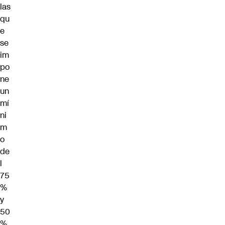
las
qu
e
se
im
po
ne
un
mí
ni
m
o
de
l
75
%
y
50
%