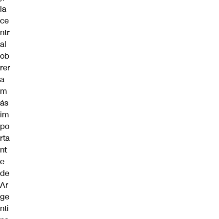
la
ce
ntr
al
ob
rer
a
m
ás
im
po
rta
nt
e
de
Ar
ge
nti