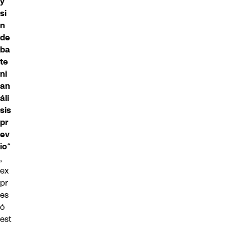
y
si
n
de
ba
te
ni
an
áli
sis
pr
ev
io
“
,
ex
pr
es
ó
est