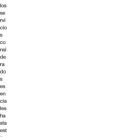
los
se
rvi
cio
s
co
nsi
de
ra
do
s
es
en
cia
les
ha
sta
est