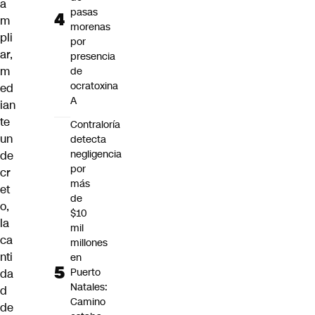
a
pasas
m
morenas
pli
por
ar,
presencia
m
de
ocratoxina
ed
A
ian
te
Contraloría
un
detecta
negligencia
de
por
cr
más
et
de
o,
$10
la
mil
ca
millones
nti
en
Puerto
da
Natales:
d
Camino
de