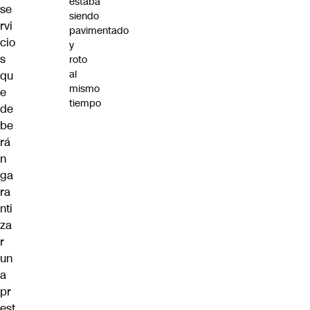
estaba
se
siendo
rvi
pavimentado
cio
y
s
roto
al
qu
mismo
e
tiempo
de
be
rá
n
ga
ra
nti
za
r
un
a
pr
est