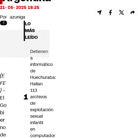
Futuro 360
21- 05- 2025 18:25
Opinión
Por
azuniga
LO
MÁS
LEÍDO
Detienen
a
informático
de
(E
Huechuraba:
FE
Hallan
) –
113
archivos
El
de
Go
explotación
bi
sexual
er
infantil
no
en
de
computador