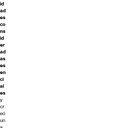
id
ad
es
co
ns
id
er
ad
as
es
en
ci
al
es
y
cr
eó
un
a