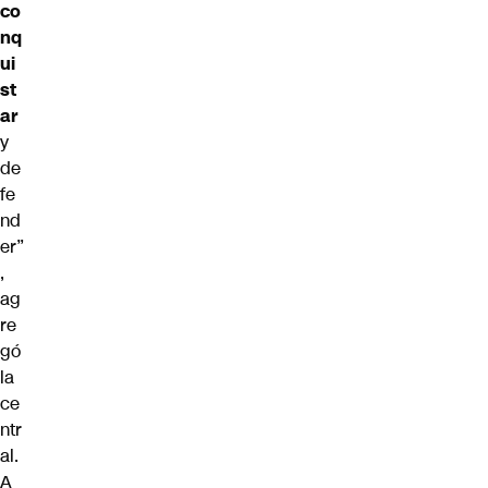
co
nq
ui
st
ar
y
de
fe
nd
er”
,
ag
re
gó
la
ce
ntr
al.
A