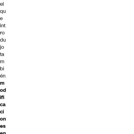
el
qu
e
int
ro
du
jo
ta
m
bi
én
m
od
ifi
ca
ci
on
es
en