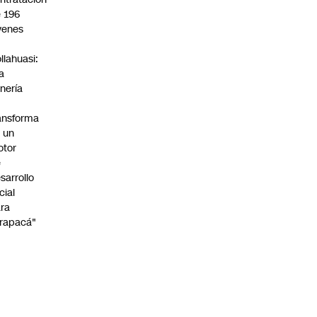
 196
venes
n
llahuasi:
a
nería
ansforma
 un
otor
e
sarrollo
cial
ra
rapacá"