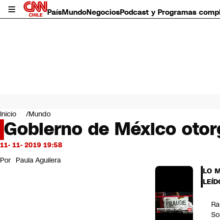
País
Mundo
Negocios
Podcast y Programas comp
País
Mundo
Inicio
Mundo
Negocios
Gobierno de México otorg
Deportes
Programas completos
11- 11- 2019 19:58
Cultura
Por
Paula Aguilera
Servicios
LO 
Bits
LEÍD
CNN Data
CNN tiempo
Ra
Futuro 360
So
Opinión