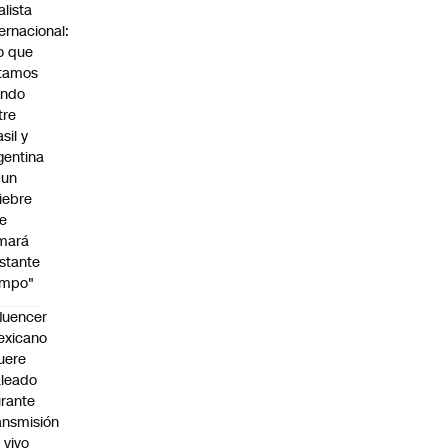
alista
ternacional:
o que
tamos
endo
tre
sil y
gentina
 un
iebre
e
mará
stante
empo"
fluencer
exicano
uere
leado
rante
ansmisión
 vivo