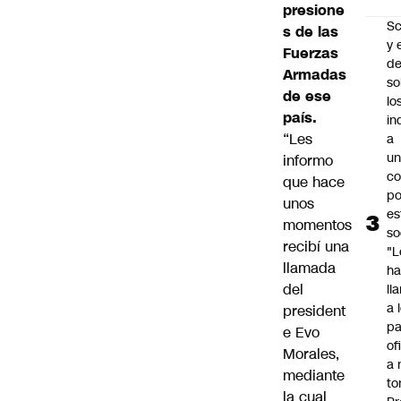
presione
Sc
s de las
y 
Fuerzas
d
Armadas
so
de ese
lo
país.
in
“Les
a
un
informo
c
que hace
po
unos
es
momentos
so
recibí una
"L
llamada
ha
del
ll
a 
president
pa
e Evo
of
Morales,
a 
mediante
to
la cual