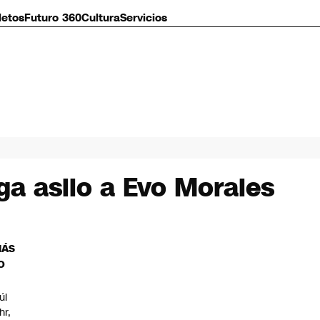
letos
Futuro 360
Cultura
Servicios
a asilo a Evo Morales
MÁS
O
úl
hr,