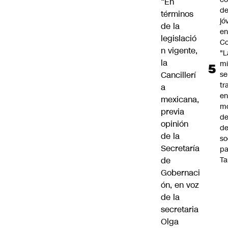
“En
de
términos
jó
de la
e
legislació
Co
n vigente,
"L
la
mi
Cancillerí
se
tr
a
en
mexicana,
m
previa
d
opinión
de
de la
so
Secretaría
pa
de
Ta
Gobernaci
ón, en voz
de la
secretaria
Olga