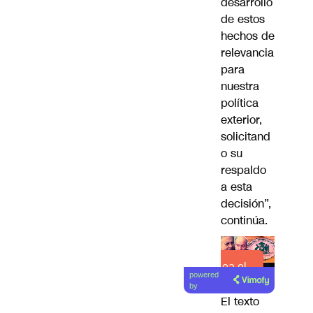
desarrollo
de estos
hechos de
relevancia
para
nuestra
política
exterior,
solicitand
o su
respaldo
a esta
decisión”,
continúa.
Lea el
powered
artículo
by
El texto