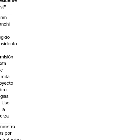
esidente
st"
rim
anchi
egido
esidente
e
misión
xta
ue
amita
oyecto
bre
glas
 Uso
 la
erza
ministro
s por
ntratación