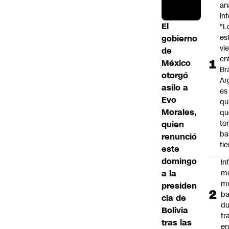
an
in
El
"L
es
gobierno
vi
de
en
México
Bra
otorgó
Ar
asilo a
es
Evo
qu
Morales,
qu
to
quien
ba
renunció
ti
este
domingo
In
a la
m
m
presiden
ba
cia de
du
Bolivia
tr
tras las
en