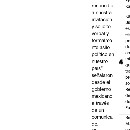
Pr
respondió
Ka
a nuestra
Ka
invitación
Bi
y solicitó
es
verbal y
el
formalme
pr
d
nte asilo
co
político en
mi
nuestro
q
país”,
tr
señalaron
pr
desde el
so
gobierno
Re
de
mexicano
de
a través
Fu
de
un
comunica
Bi
do
.
Ma
co