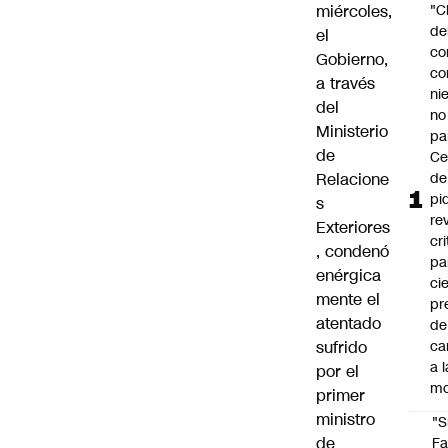
miércoles,
"C
de
el
co
Gobierno,
co
a través
ni
del
no
Ministerio
pa
de
Ce
Relacione
de
pi
s
re
Exteriores
cri
, condenó
pa
enérgica
ci
mente el
pr
atentado
de
sufrido
ca
a l
por el
mo
primer
ministro
"S
de
Fa