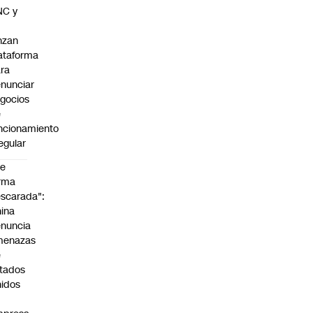
NC y
nzan
ataforma
ra
nunciar
gocios
e
ncionamiento
regular
De
rma
scarada":
ina
nuncia
menazas
e
tados
idos