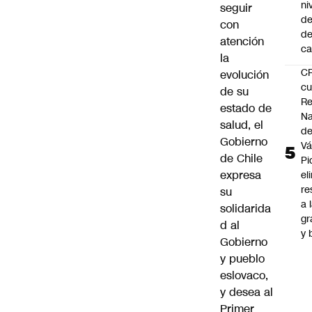
ni
seguir
de
con
d
atención
ca
la
C
evolución
cu
de su
Re
estado de
Na
salud, el
d
Gobierno
Vá
de Chile
Pi
expresa
el
re
su
a 
solidarida
gr
d al
y 
Gobierno
y pueblo
eslovaco,
y desea al
Primer