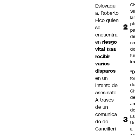
C
Eslovaqui
SII
a,
Roberto
la
Fico
quien
pl
se
pa
encuentra
de
en
riesgo
ne
vital tras
d
fu
recibir
ir
varios
disparos
"
en un
fo
de
intento de
Ch
asesinato.
de
A través
a
de un
d
comunica
Es
do de
Un
Cancillerí
a