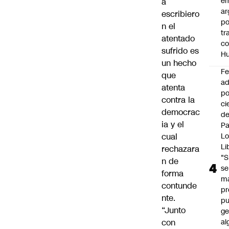
e
a
ar
escribiero
po
n el
tr
atentado
c
sufrido es
H
un hecho
F
que
ad
atenta
po
contra la
ci
democrac
de
ia y el
P
cual
Lo
Li
rechazara
"S
n de
se
forma
ma
contunde
pr
nte.
p
“Junto
ge
con
al