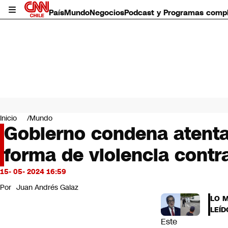
País
Mundo
Negocios
Podcast y Programas comp
País
Mundo
Inicio
Mundo
Negocios
Gobierno condena atentad
Deportes
forma de violencia contr
Programas completos
Cultura
Servicios
15- 05- 2024 16:59
Bits
Por
Juan Andrés Galaz
CNN Data
LO 
CNN tiempo
LEÍD
Futuro 360
Este
Opinión