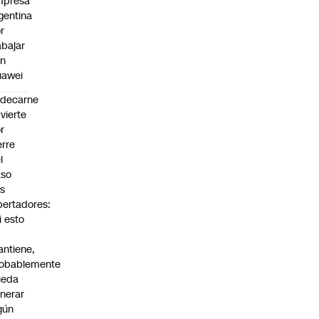
mpresa
gentina
r
abajar
on
uawei
edecarne
vierte
r
erre
l
aso
s
bertadores:
i esto
ntiene,
obablemente
ueda
nerar
gún