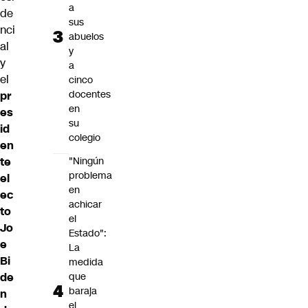
a
de
sus
nci
abuelos
al
y
y
a
el
cinco
docentes
pr
en
es
su
id
colegio
en
te
"Ningún
problema
el
en
ec
achicar
to
el
Jo
Estado":
e
La
Bi
medida
de
que
baraja
n
el