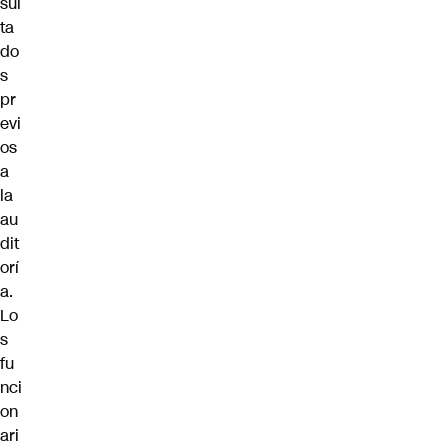
sul
ta
do
s
pr
evi
os
a
la
au
dit
orí
a.
Lo
s
fu
nci
on
ari