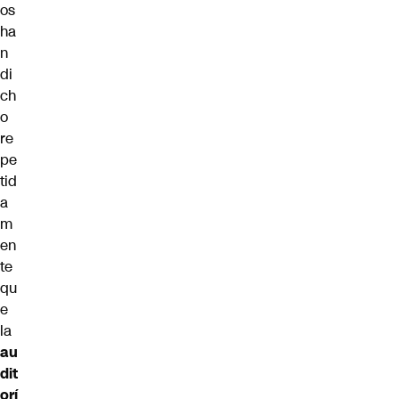
os
ha
n
di
ch
o
re
pe
tid
a
m
en
te
qu
e
la
au
dit
orí