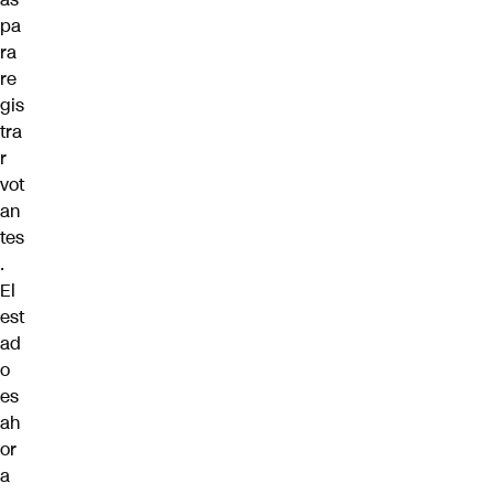
pa
ra
re
gis
tra
r
vot
an
tes
.
El
est
ad
o
es
ah
or
a