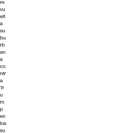
re
vu
elt
a
su
bu
rb
an
a
co
ntr
a
Tr
u
m
p
en
los
su