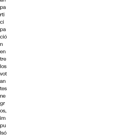
pa
rti
ci
pa
ció
n
en
tre
los
vot
an
tes
ne
gr
os,
im
pu
lsó