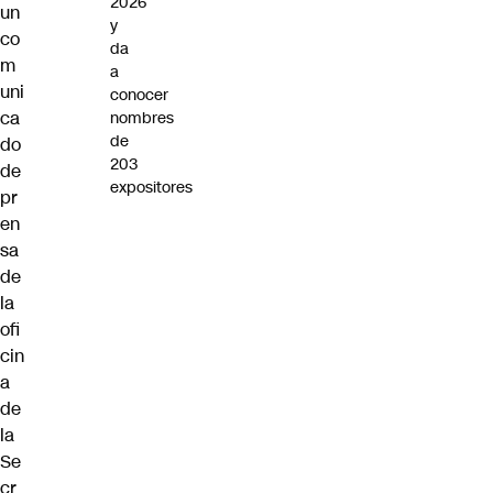
2026
un
y
co
da
m
a
uni
conocer
ca
nombres
de
do
203
de
expositores
pr
en
sa
de
la
ofi
cin
a
de
la
Se
cr