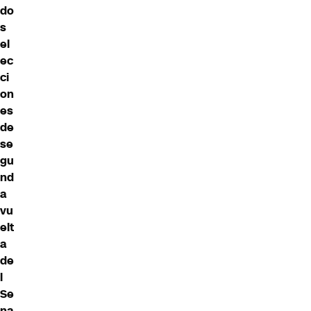
do
s
el
ec
ci
on
es
de
se
gu
nd
a
vu
elt
a
de
l
Se
na