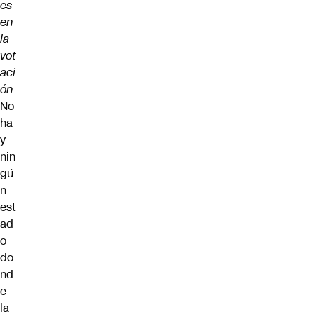
es
en
la
vot
aci
ón
No
ha
y
nin
gú
n
est
ad
o
do
nd
e
la