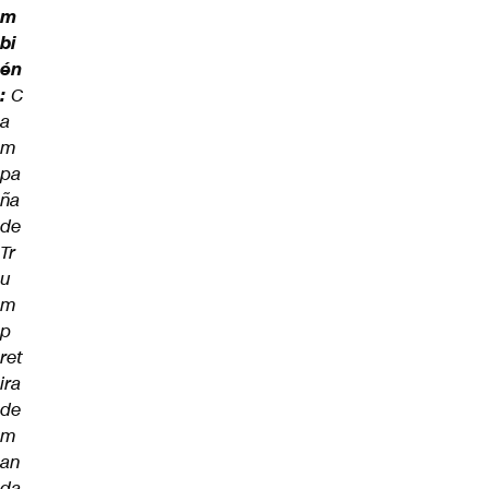
m
bi
én
:
C
a
m
pa
ña
de
Tr
u
m
p
ret
ira
de
m
an
da