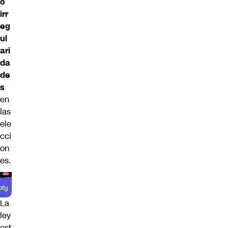
o
irr
eg
ul
ari
da
de
s
en
las
ele
cci
on
es.
La
ley
est