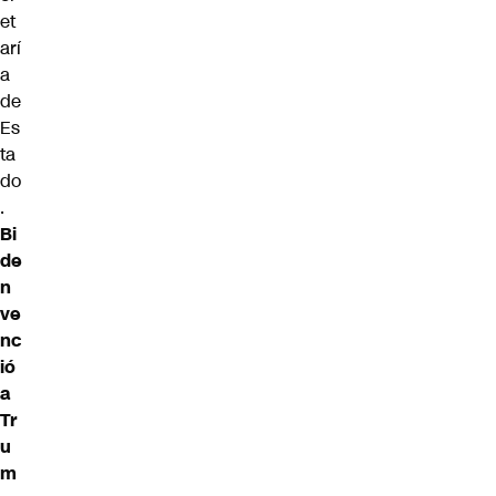
et
arí
a
de
Es
ta
do
.
Bi
de
n
ve
nc
ió
a
Tr
u
m