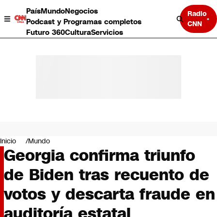
País
Mundo
Negocios
Radio
Podcast y Programas completos
CNN
Futuro 360
Cultura
Servicios
País
Mundo
Negocios
Inicio
Mundo
Georgia confirma triunfo
Deportes
Programas completos
de Biden tras recuento de
Cultura
Servicios
votos y descarta fraude en
Bits
CNN Data
auditoría estatal
CNN tiempo