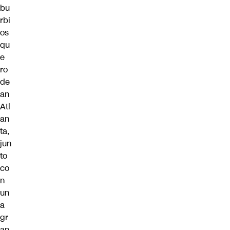
bu
rbi
os
qu
e
ro
de
an
Atl
an
ta,
jun
to
co
n
un
a
gr
an