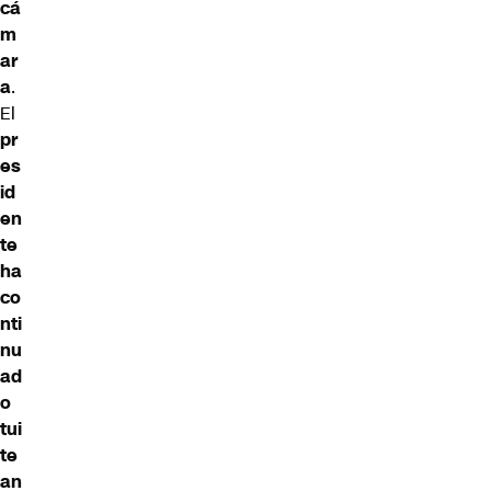
cá
m
ar
a
.
El
pr
es
id
en
te
ha
co
nti
nu
ad
o
tui
te
an