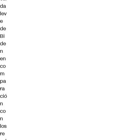
da
lev
e
de
Bi
de
n
en
co
m
pa
ra
ció
n
co
n
los
re