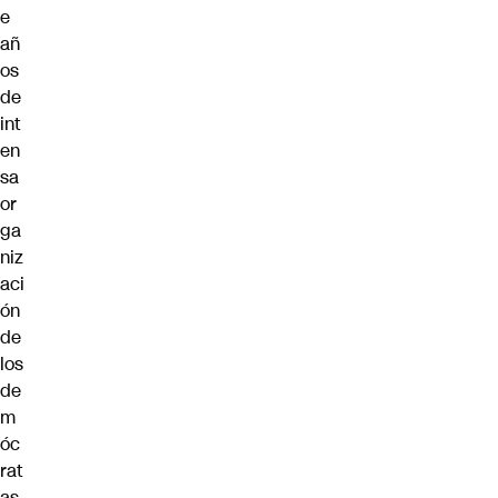
e
añ
os
de
int
en
sa
or
ga
niz
aci
ón
de
los
de
m
óc
rat
as