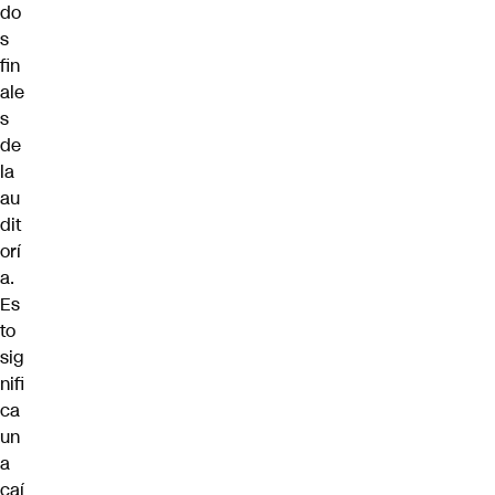
do
s
fin
ale
s
de
la
au
dit
orí
a.
Es
to
sig
nifi
ca
un
a
caí