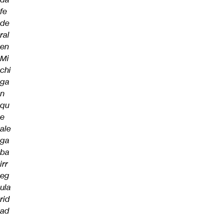
fe
de
ral
en
Mi
chi
ga
n
qu
e
ale
ga
ba
irr
eg
ula
rid
ad