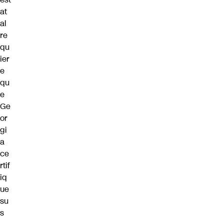
at
al
re
qu
ier
e
qu
e
Ge
or
gi
a
ce
rtif
iq
ue
su
s