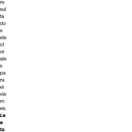
re
sul
ta
do
s
ele
ct
or
ale
s
pa
ra
el
vie
rn
es.
Le
e
ta