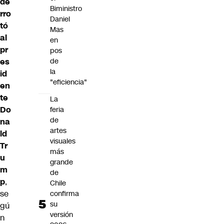
de
Biministro
rro
Daniel
tó
Mas
al
en
pr
pos
es
de
la
id
"eficiencia"
en
te
La
Do
feria
de
na
artes
ld
visuales
Tr
más
u
grande
m
de
p
,
Chile
se
confirma
su
gú
versión
n