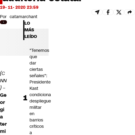
Futuro 360
19- 11- 2020 23:59
Opinión
Por
catamarchant
LO
MÁS
LEÍDO
"Tenemos
que
dar
ciertas
(C
señales":
NN
Presidente
)
–
Kast
Ge
condiciona
despliegue
or
militar
gi
en
a
barrios
ter
críticos
mi
a