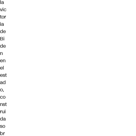
la
vic
tor
ia
de
Bi
de
n
en
el
est
ad
o,
co
nst
rui
da
so
br