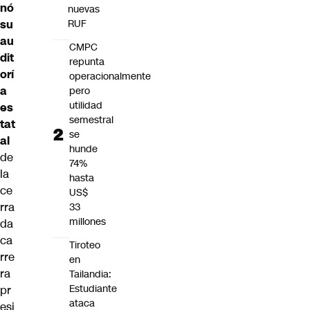
nó
nuevas
su
RUF
au
CMPC
dit
repunta
orí
operacionalmente
a
pero
utilidad
es
semestral
tat
se
al
hunde
de
74%
la
hasta
ce
US$
rra
33
millones
da
ca
Tiroteo
rre
en
ra
Tailandia:
Estudiante
pr
ataca
esi