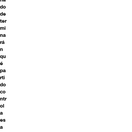
do
de
ter
mi
na
rá
n
qu
é
pa
rti
do
co
ntr
ol
a
es
a