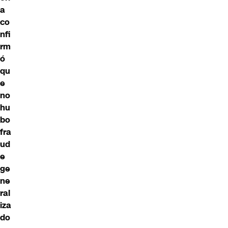
a
co
nfi
rm
ó
qu
e
no
hu
bo
fra
ud
e
ge
ne
ral
iza
do