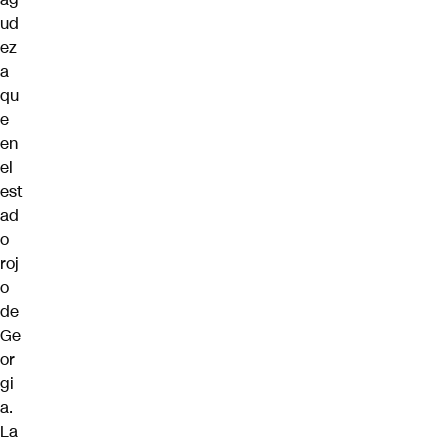
ud
ez
a
qu
e
en
el
est
ad
o
roj
o
de
Ge
or
gi
a.
La