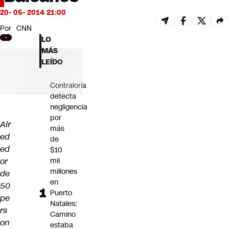
Futuro 360
20- 05- 2014 21:00
Opinión
Por
CNN
LO
MÁS
LEÍDO
Contraloría
detecta
negligencia
por
Alr
más
ed
de
ed
$10
or
mil
millones
de
en
50
Puerto
pe
Natales:
rs
Camino
on
estaba