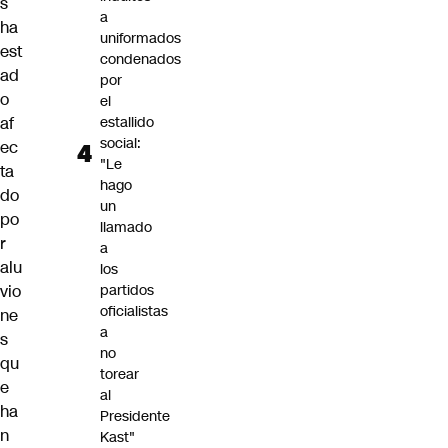
s
a
ha
uniformados
est
condenados
ad
por
o
el
af
estallido
social:
ec
"Le
ta
hago
do
un
po
llamado
r
a
alu
los
vio
partidos
oficialistas
ne
a
s
no
qu
torear
e
al
ha
Presidente
n
Kast"