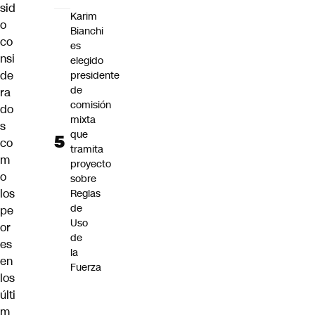
sid
Karim
o
Bianchi
co
es
nsi
elegido
de
presidente
de
ra
comisión
do
mixta
s
que
co
tramita
m
proyecto
o
sobre
los
Reglas
de
pe
Uso
or
de
es
la
en
Fuerza
los
últi
m