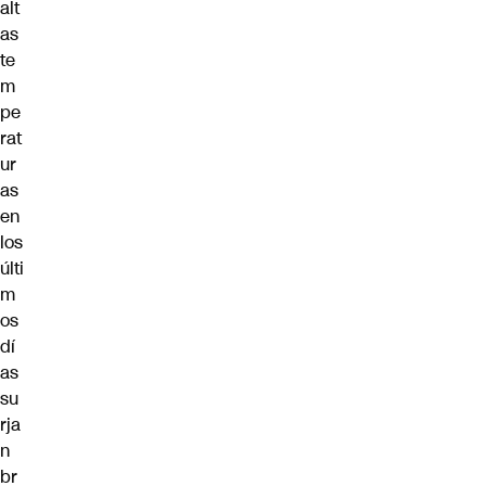
alt
as
te
m
pe
rat
ur
as
en
los
últi
m
os
dí
as
su
rja
n
br