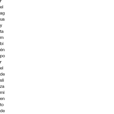
r
el
ag
ua
y
ta
m
bi
én
po
r
el
de
sli
za
mi
en
to
de