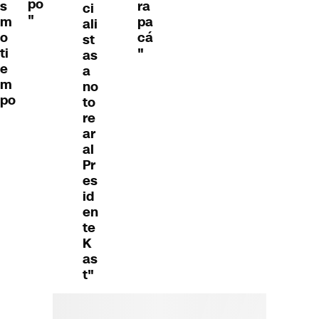
po
s
ra
ci
"
m
pa
ali
o
cá
st
ti
"
as
e
a
m
no
po
to
re
ar
al
Pr
es
id
en
te
K
as
t"