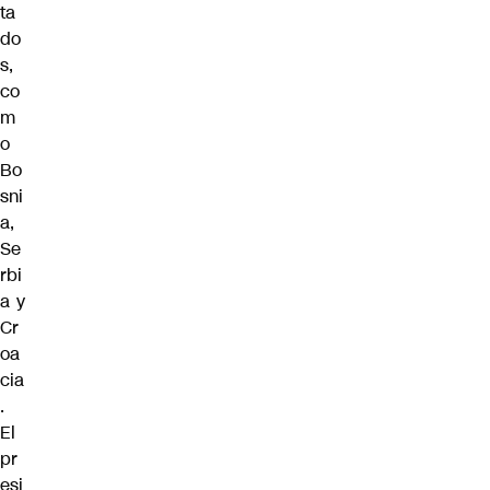
ta
do
s,
co
m
o
Bo
sni
a,
Se
rbi
a y
Cr
oa
cia
.
El
pr
esi