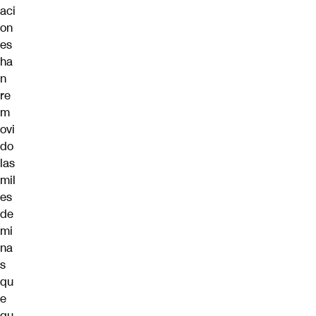
aci
on
es
ha
n
re
m
ovi
do
las
mil
es
de
mi
na
s
qu
e
qu