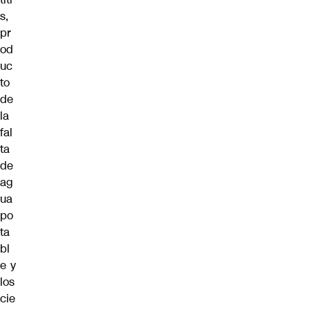
s,
pr
od
uc
to
de
la
fal
ta
de
ag
ua
po
ta
bl
e y
los
cie