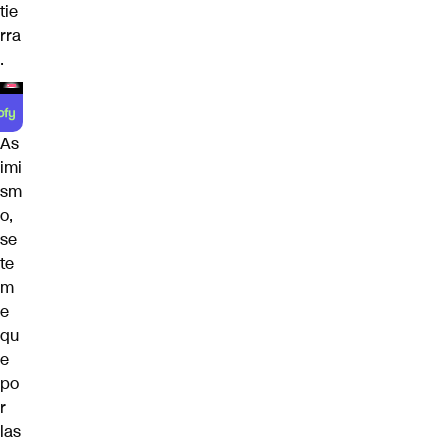
tie
rra
.
As
imi
sm
o,
se
te
m
e
qu
e
po
r
las