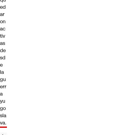
ed
ar
on
ac
tiv
as
de
sd
e
la
gu
err
a
yu
go
sla
va.