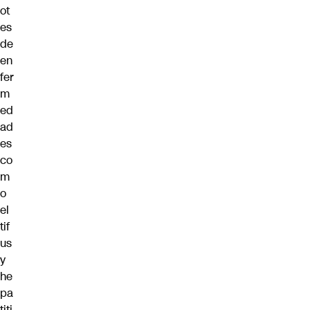
ot
es
de
en
fer
m
ed
ad
es
co
m
o
el
tif
us
y
he
pa
titi