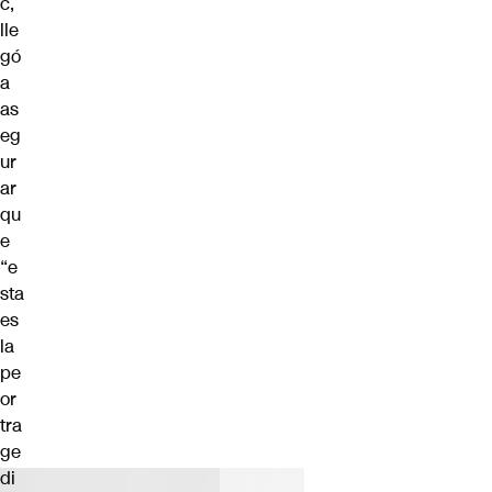
c,
lle
gó
a
as
eg
ur
ar
qu
e
“e
sta
es
la
pe
or
tra
ge
di