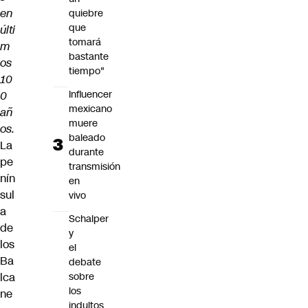
en
quiebre
que
últi
tomará
m
bastante
os
tiempo"
10
Influencer
0
mexicano
añ
muere
os.
baleado
La
durante
pe
transmisión
nín
en
sul
vivo
a
Schalper
de
y
los
el
Ba
debate
lca
sobre
los
ne
indultos