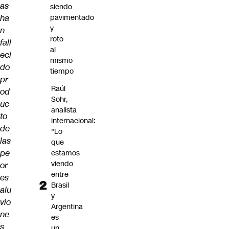
as
siendo
ha
pavimentado
y
n
roto
fall
al
eci
mismo
do
tiempo
pr
Raúl
od
Sohr,
uc
analista
to
internacional:
de
"Lo
las
que
pe
estamos
viendo
or
entre
es
Brasil
alu
y
vio
Argentina
ne
es
s
un