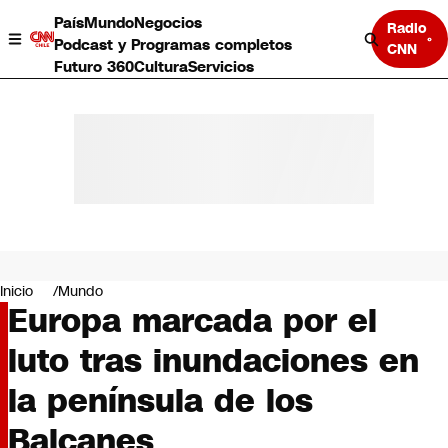
País
Mundo
Negocios
Radio
Podcast y Programas completos
CNN
Futuro 360
Cultura
Servicios
País
Mundo
Negocios
Inicio
Mundo
Europa marcada por el
Deportes
Programas completos
luto tras inundaciones en
Cultura
Servicios
la península de los
Bits
CNN Data
Balcanes
CNN tiempo