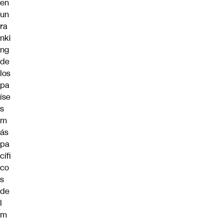
en
un
ra
nki
ng
de
los
pa
íse
s
m
ás
pa
cífi
co
s
de
l
m