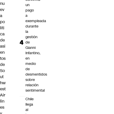
nu
un
ev
pago
a
a
exempleada
po
durante
líti
la
ca
gestión
de
de
asi
Gianni
en
Infantino,
tos
en
medio
de
de
So
desmentidos
ut
sobre
hw
relación
est
sentimental
Air
Chile
lin
llega
es
al
y