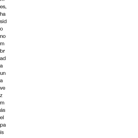
es,
ha
sid
o
no
m
br
ad
a
un
a
ve
z
m
ás
el
pa
ís