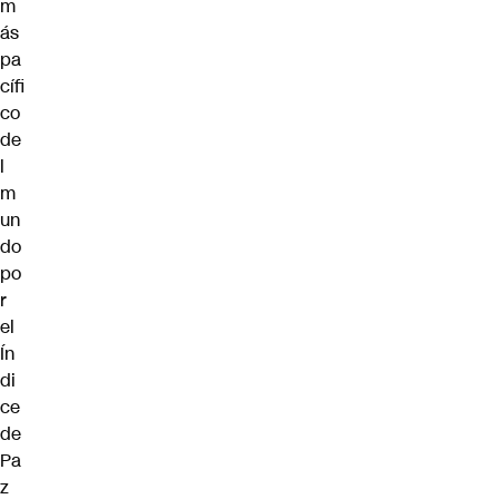
m
ás
pa
cífi
co
de
l
m
un
do
po
r
el
Ín
di
ce
de
Pa
z