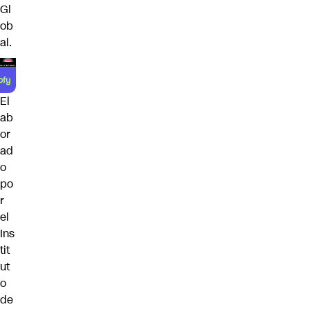
Gl
ob
al.
El
ab
or
ad
o
po
r
el
Ins
tit
ut
o
de