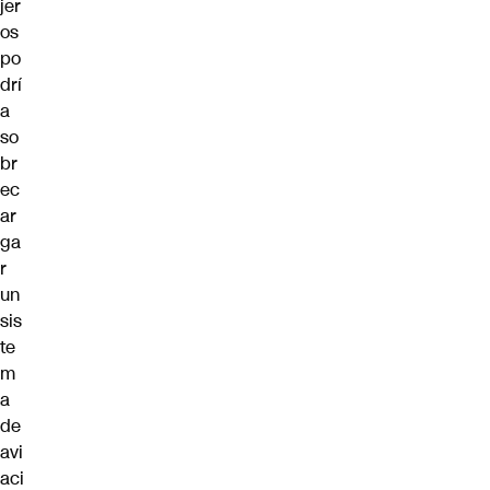
jer
os
po
drí
a
so
br
ec
ar
ga
r
un
sis
te
m
a
de
avi
aci