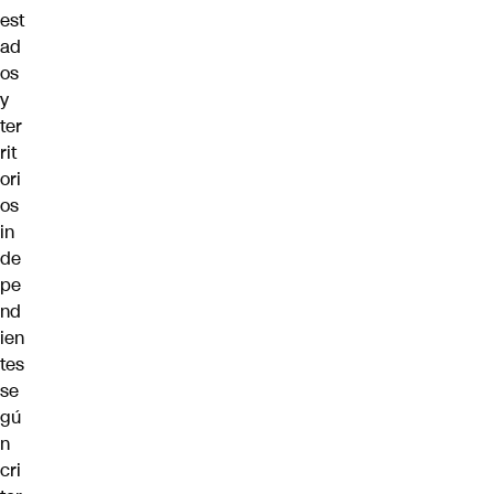
est
ad
os
y
ter
rit
ori
os
in
de
pe
nd
ien
tes
se
gú
n
cri