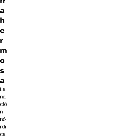
rr
a
h
e
r
m
o
s
a
La
na
ció
n
nó
rdi
ca