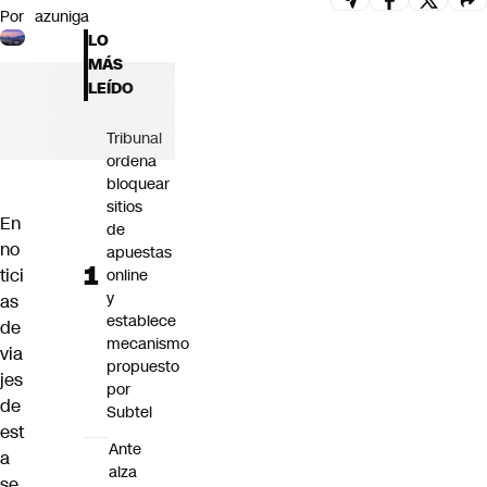
Por
azuniga
Futuro 360
LO
Opinión
MÁS
LEÍDO
Tribunal
ordena
bloquear
sitios
En
de
no
apuestas
tici
online
y
as
establece
de
mecanismo
via
propuesto
jes
por
de
Subtel
est
Ante
a
alza
se