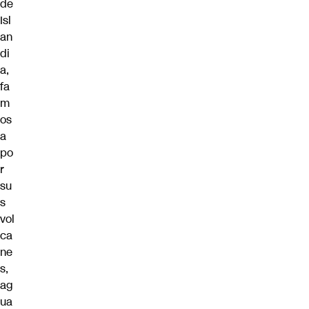
de
Isl
an
di
a,
fa
m
os
a
po
r
su
s
vol
ca
ne
s,
ag
ua