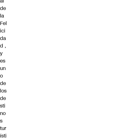
al
de
la
Fel
ici
da
d ,
y
es
un
o
de
los
de
sti
no
s
tur
ísti