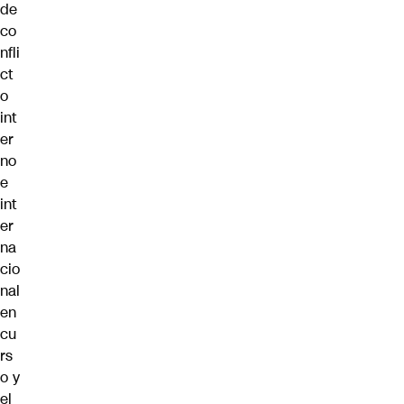
de
co
nfli
ct
o
int
er
no
e
int
er
na
cio
nal
en
cu
rs
o y
el