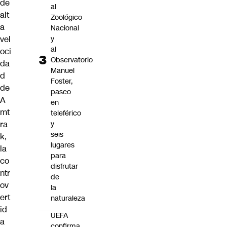
de
al
alt
Zoológico
a
Nacional
y
vel
al
oci
Observatorio
da
Manuel
d
Foster,
de
paseo
A
en
mt
teleférico
y
ra
seis
k,
lugares
la
para
co
disfrutar
ntr
de
ov
la
ert
naturaleza
id
UEFA
a
confirma