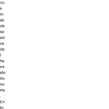
co
s
m
ás
de
se
ad
os
de
l
he
mi
sfe
rio
no
rte
.
En
to