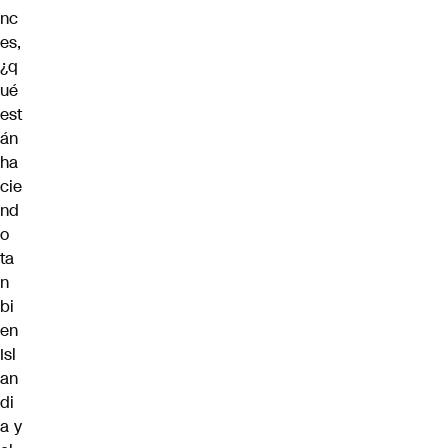
nc
es,
¿q
ué
est
án
ha
cie
nd
o
ta
n
bi
en
Isl
an
di
a y