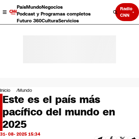
País
Mundo
Negocios
Radio
Podcast y Programas completos
CNN
Futuro 360
Cultura
Servicios
País
Mundo
Negocios
Inicio
Mundo
Este es el país más
Deportes
Programas completos
pacífico del mundo en
Cultura
Servicios
2025
Bits
CNN Data
31- 08- 2025 15:34
CNN tiempo