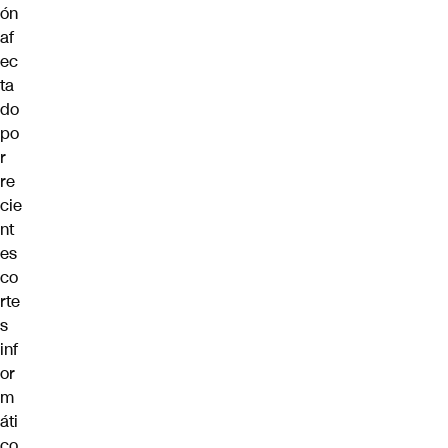
ón
af
ec
ta
do
po
r
re
cie
nt
es
co
rte
s
inf
or
m
áti
co