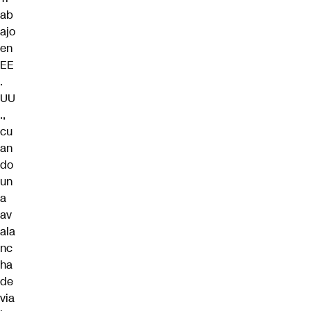
ab
ajo
en
EE
.
UU
.,
cu
an
do
un
a
av
ala
nc
ha
de
via