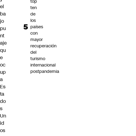
top
el
ten
ba
de
los
jo
países
pu
con
nt
mayor
aje
recuperación
qu
del
e
turismo
oc
internacional
postpandemia
up
a
Es
ta
do
s
Un
id
os