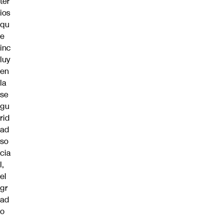
ter
ios
qu
e
inc
luy
en
la
se
gu
rid
ad
so
cia
l,
el
gr
ad
o