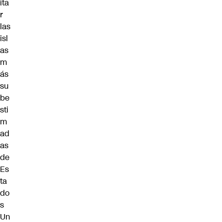
ita
r
las
isl
as
m
ás
su
be
sti
m
ad
as
de
Es
ta
do
s
Un