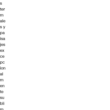
s
ter
m
ale
s y
pa
isa
jes
ex
ce
pc
ion
al
m
en
te
su
bli
m