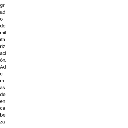
gr
ad
o
de
mil
ita
riz
aci
ón.
Ad
e
m
ás
de
en
ca
be
za