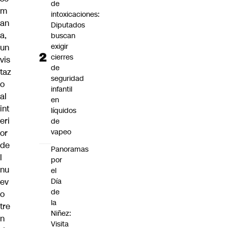
de
m
intoxicaciones:
an
Diputados
a,
buscan
exigir
un
cierres
vis
de
taz
seguridad
o
infantil
al
en
int
líquidos
eri
de
vapeo
or
de
Panoramas
l
por
nu
el
Día
ev
de
o
la
tre
Niñez:
n
Visita