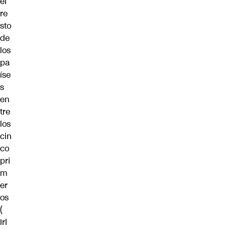
el
re
sto
de
los
pa
íse
s
en
tre
los
cin
co
pri
m
er
os
(
Irl