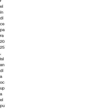
r
el
ín
di
ce
pa
ra
20
25
,
Isl
an
di
a
oc
up
a
el
pu