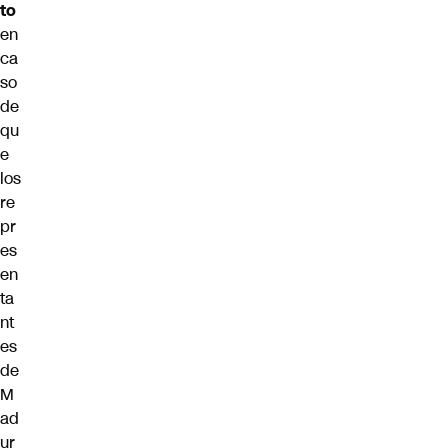
to
en
ca
so
de
qu
e
los
re
pr
es
en
ta
nt
es
de
M
ad
ur