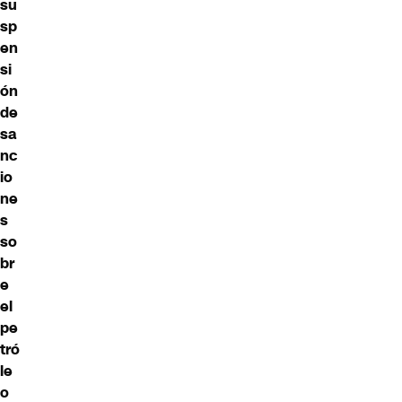
su
sp
en
si
ón
de
sa
nc
io
ne
s
so
br
e
el
pe
tró
le
o