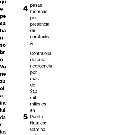
qu
pasas
e
morenas
pe
por
sa
presencia
ba
de
ocratoxina
n
A
so
br
Contraloría
e
detecta
negligencia
Ve
por
ne
más
zu
de
el
$10
a
,
mil
inc
millones
lui
en
Puerto
da
Natales:
s
Camino
las