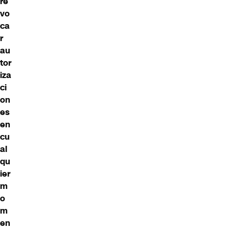
re
vo
ca
r
au
tor
iza
ci
on
es
en
cu
al
qu
ier
m
o
m
en