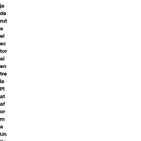
ja
de
rut
a
el
ec
tor
al
en
tre
la
Pl
at
af
or
m
a
Un