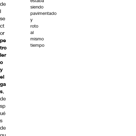
estaba
de
siendo
l
pavimentado
se
y
ct
roto
al
or
mismo
pe
tiempo
tro
ler
o
y
el
ga
s
,
de
sp
ué
s
de
qu