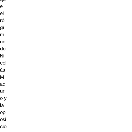
e
el
ré
gi
m
en
de
Ni
col
ás
M
ad
ur
o
y
la
op
osi
ció