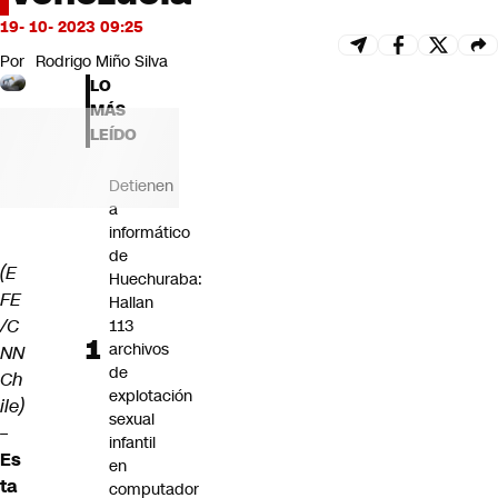
Futuro 360
19- 10- 2023 09:25
Opinión
Por
Rodrigo Miño Silva
LO
MÁS
LEÍDO
Detienen
a
informático
de
(E
Huechuraba:
FE
Hallan
/C
113
archivos
NN
de
Ch
explotación
ile)
sexual
–
infantil
Es
en
ta
computador