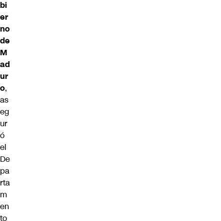
bi
er
no
de
M
ad
ur
o
,
as
eg
ur
ó
el
De
pa
rta
m
en
to