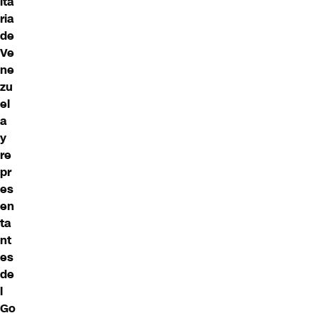
ita
ria
de
Ve
ne
zu
el
a
y
re
pr
es
en
ta
nt
es
de
l
Go