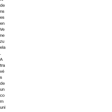
de
ns
es
en
Ve
ne
zu
ela
.
A
tra
vé
s
de
un
co
m
uni