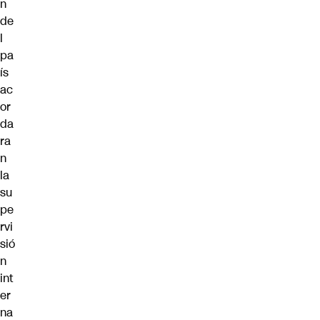
n
de
l
pa
ís
ac
or
da
ra
n
la
su
pe
rvi
sió
n
int
er
na