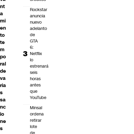
nt
Rockstar
a
anuncia
mi
nuevo
en
adelanto
de
to
GTA
te
6:
m
Netflix
po
lo
ral
estrenará
de
seis
va
horas
antes
ria
que
s
YouTube
sa
nc
Minsal
io
ordena
retirar
ne
lote
s
de