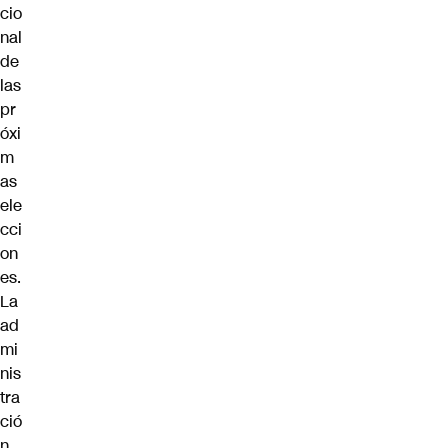
cio
nal
de
las
pr
óxi
m
as
ele
cci
on
es.
La
ad
mi
nis
tra
ció
n