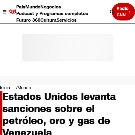
País
Mundo
Negocios
Radio
Podcast y Programas completos
CNN
Futuro 360
Cultura
Servicios
País
Mundo
Negocios
Inicio
Mundo
Estados Unidos levanta
Deportes
Programas completos
sanciones sobre el
Cultura
Servicios
petróleo, oro y gas de
Bits
CNN Data
Venezuela
CNN tiempo