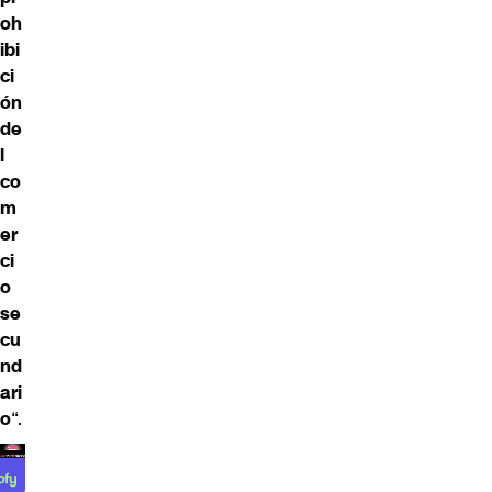
oh
ibi
ci
ón
de
l
co
m
er
ci
o
se
cu
nd
ari
o
“.