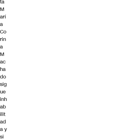
ta
M
arí
a
Co
rin
a
M
ac
ha
do
sig
ue
inh
ab
ilit
ad
a y
si