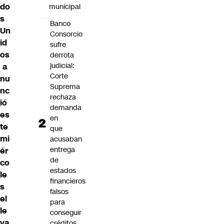
do
municipal
s
Banco
Un
Consorcio
id
sufre
os
derrota
judicial:
a
Corte
nu
Suprema
nc
rechaza
ió
demanda
es
en
te
que
mi
acusaban
entrega
ér
de
co
estados
le
financieros
s
falsos
el
para
le
conseguir
va
créditos