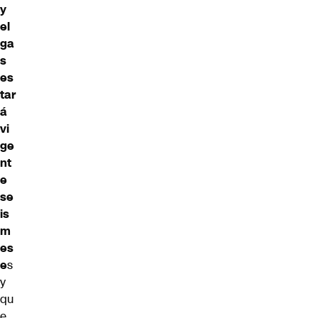
y
el
ga
s
es
tar
á
vi
ge
nt
e
se
is
m
es
e
s
y
qu
e