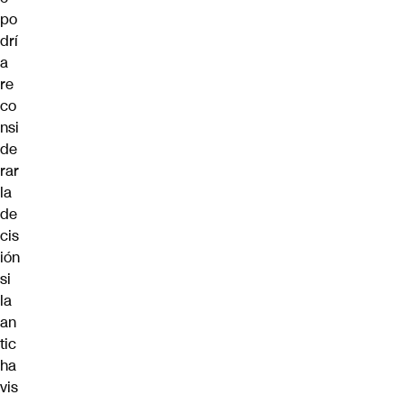
po
drí
a
re
co
nsi
de
rar
la
de
cis
ión
si
la
an
tic
ha
vis