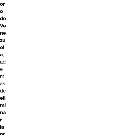
or
o
de
Ve
ne
zu
el
a
,
ad
e
m
ás
de
eli
mi
na
r
la
pr