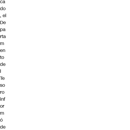
ca
do
, el
De
pa
rta
m
en
to
de
l
Te
so
ro
inf
or
m
ó
de