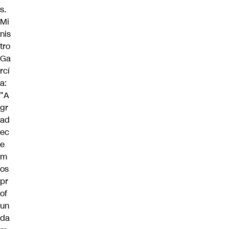
s.
Mi
nis
tro
Ga
rcí
a:
"A
gr
ad
ec
e
m
os
pr
of
un
da