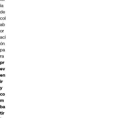
ia
de
col
ab
or
aci
ón
pa
ra
pr
ev
en
ir
y
co
m
ba
tir