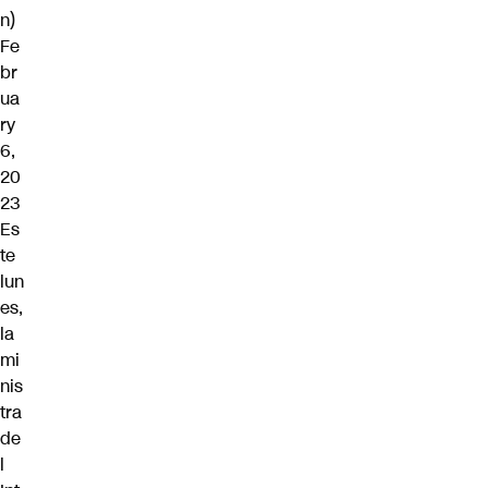
n)
Fe
br
ua
ry
6,
20
23
Es
te
lun
es,
la
mi
nis
tra
de
l