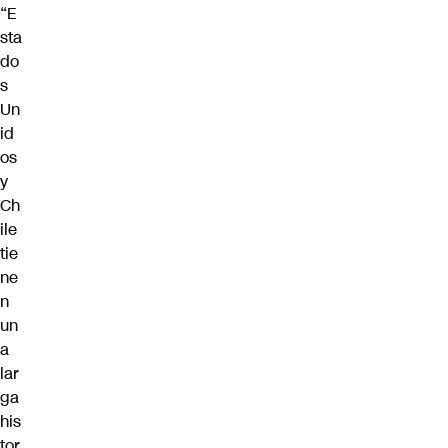
“E
sta
do
s
Un
id
os
y
Ch
ile
tie
ne
n
un
a
lar
ga
his
tor