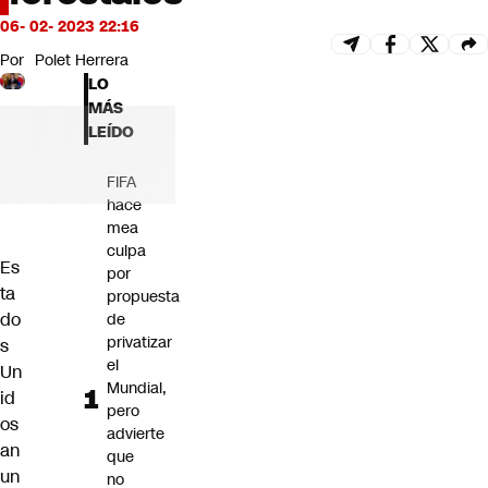
Futuro 360
06- 02- 2023 22:16
Opinión
Por
Polet Herrera
LO
MÁS
LEÍDO
FIFA
hace
mea
culpa
Es
por
ta
propuesta
do
de
privatizar
s
el
Un
Mundial,
id
pero
os
advierte
an
que
un
no