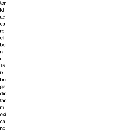
tor
id
ad
es
re
ci
be
n
a
15
0
bri
ga
dis
tas
m
exi
ca
no