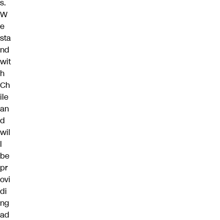
s.
W
e
sta
nd
wit
h
Ch
ile
an
d
wil
l
be
pr
ovi
di
ng
ad