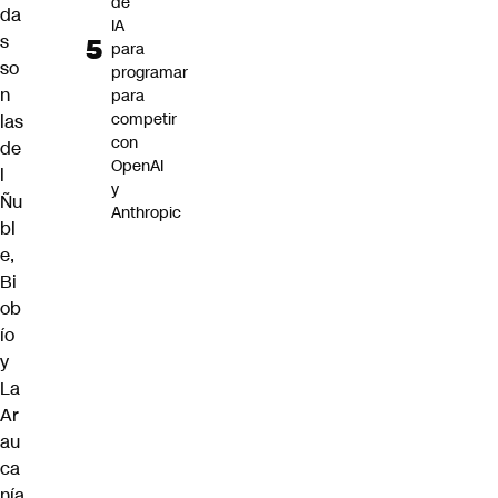
de
da
IA
s
para
so
programar
n
para
competir
las
con
de
OpenAI
l
y
Ñu
Anthropic
bl
e,
Bi
ob
ío
y
La
Ar
au
ca
nía