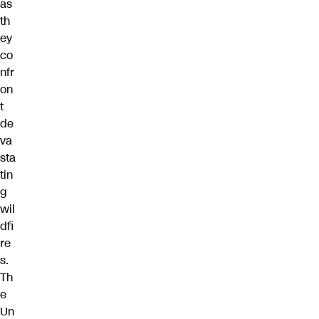
as
th
ey
co
nfr
on
t
de
va
sta
tin
g
wil
dfi
re
s.
Th
e
Un