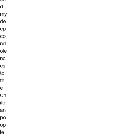
d
my
de
ep
co
nd
ole
nc
es
to
th
e
Ch
ile
an
pe
op
le