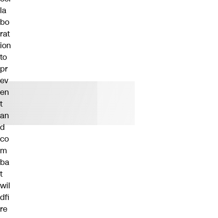
la
bo
rat
ion
to
pr
ev
en
t
an
d
co
m
ba
t
wil
dfi
re