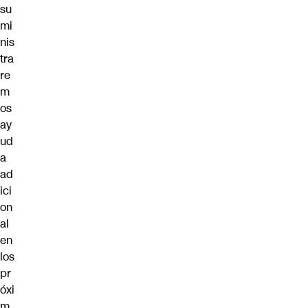
su
mi
nis
tra
re
m
os
ay
ud
a
ad
ici
on
al
en
los
pr
óxi
m