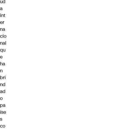
ud
a
int
er
na
cio
nal
qu
e
ha
n
bri
nd
ad
o
pa
íse
s
co