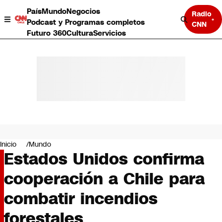
País
Mundo
Negocios
Radio
Podcast y Programas completos
CNN
Futuro 360
Cultura
Servicios
País
Mundo
Negocios
Inicio
Mundo
Estados Unidos confirma
Deportes
Programas completos
cooperación a Chile para
Cultura
Servicios
combatir incendios
Bits
CNN Data
forestales
CNN tiempo