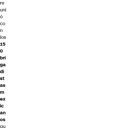
re
uni
ó
co
n
los
15
0
bri
ga
di
st
as
m
ex
ic
an
os
qu