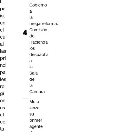
l
Gobierno
pa
a
ís,
la
en
megarreforma:
el
Comisión
de
cu
Hacienda
al
los
las
despacha
pri
a
nci
la
pa
Sala
les
de
la
re
Cámara
gi
on
Meta
es
lanza
su
af
primer
ec
agente
ta