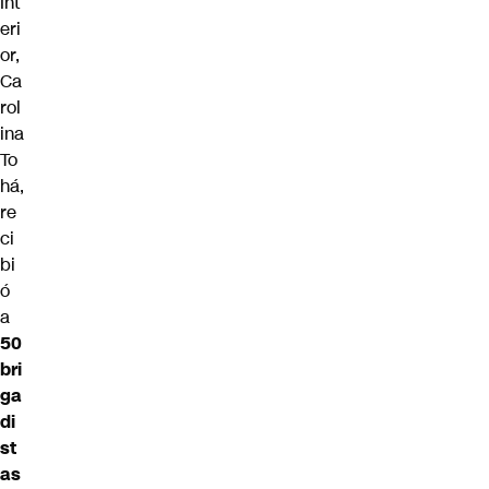
Int
eri
or,
Ca
rol
ina
To
há
,
re
ci
bi
ó
a
50
bri
ga
di
st
as