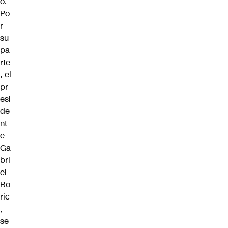
o.
Po
r
su
pa
rte
, el
pr
esi
de
nt
e
Ga
bri
el
Bo
ric
,
se