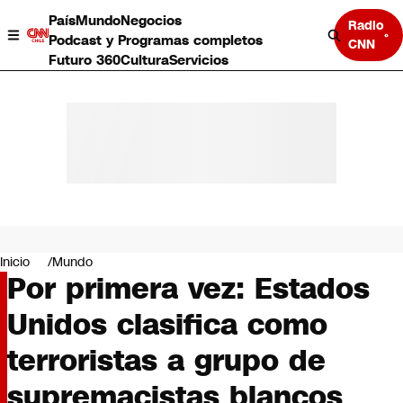
País
Mundo
Negocios
Radio
Podcast y Programas completos
CNN
Futuro 360
Cultura
Servicios
País
Mundo
Negocios
Inicio
Mundo
Por primera vez: Estados
Deportes
Programas completos
Unidos clasifica como
Cultura
Servicios
terroristas a grupo de
Bits
CNN Data
supremacistas blancos
CNN tiempo