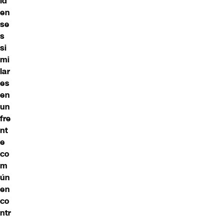
id
en
se
s
si
mi
lar
es
en
un
fre
nt
e
co
m
ún
en
co
ntr