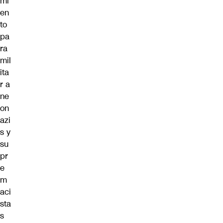
mi
en
to
pa
ra
mil
ita
r a
ne
on
azi
s y
su
pr
e
m
aci
sta
s