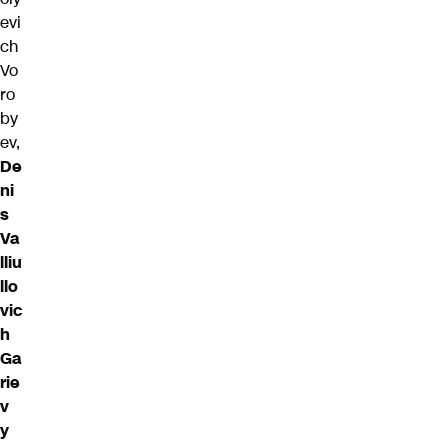
evi
ch
Vo
ro
by
ev,
De
ni
s
Va
lliu
llo
vic
h
Ga
rie
v
y