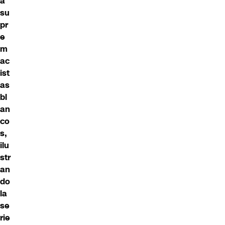
a
su
pr
e
m
ac
ist
as
bl
an
co
s,
ilu
str
an
do
la
se
rie