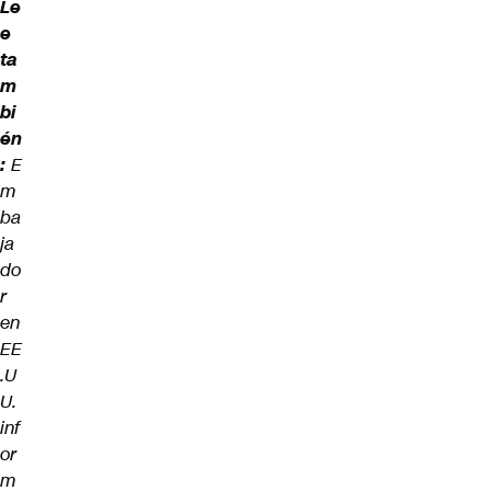
Le
e
ta
m
bi
én
:
E
m
ba
ja
do
r
en
EE
.U
U.
inf
or
m