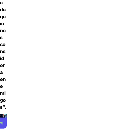
a
de
qu
ie
ne
s
co
ns
id
er
a
en
e
mi
go
s”.