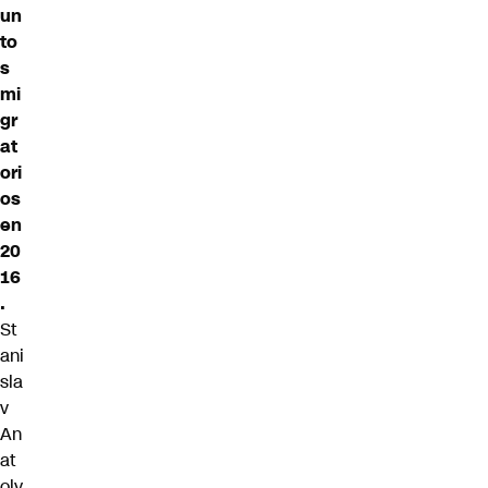
un
to
s
mi
gr
at
ori
os
en
20
16
.
St
ani
sla
v
An
at
oly