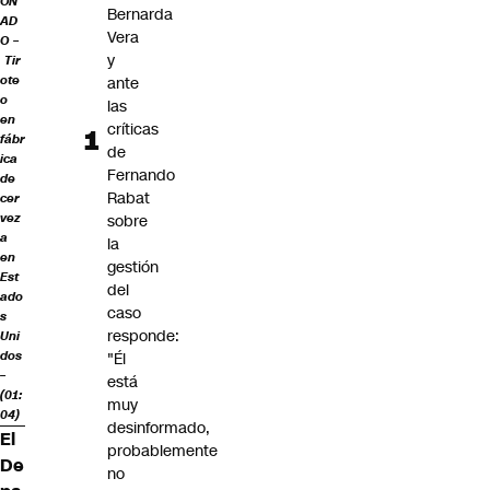
ON
Bernarda
AD
Vera
O –
y
Tir
ote
ante
o
las
en
críticas
fábr
de
ica
Fernando
de
Rabat
cer
vez
sobre
a
la
en
gestión
Est
del
ado
caso
s
responde:
Uni
dos
"Él
–
está
(01:
muy
04)
desinformado,
El
probablemente
De
no