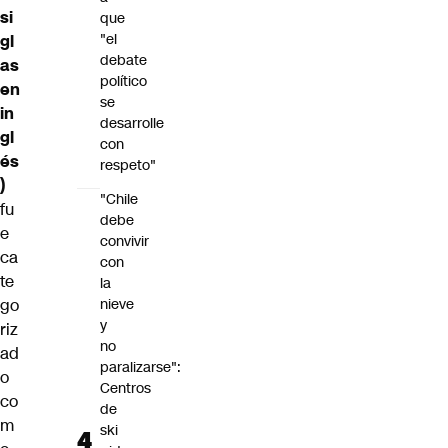
si
que
"el
gl
debate
as
político
en
se
in
desarrolle
gl
con
és
respeto"
)
"Chile
fu
debe
e
convivir
ca
con
te
la
go
nieve
y
riz
no
ad
paralizarse":
o
Centros
co
de
m
ski