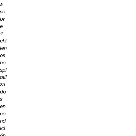
a
so
br
e
4
chi
len
os
ho
spi
tali
za
do
s
en
co
nd
ici
ón