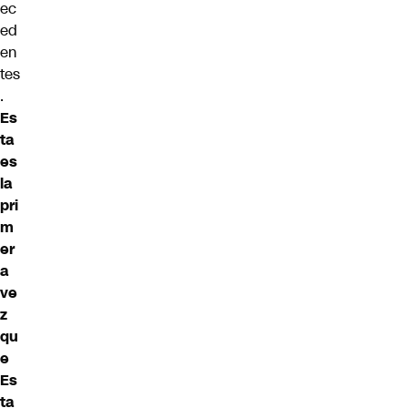
ec
ed
en
tes
.
Es
ta
es
la
pri
m
er
a
ve
z
qu
e
Es
ta