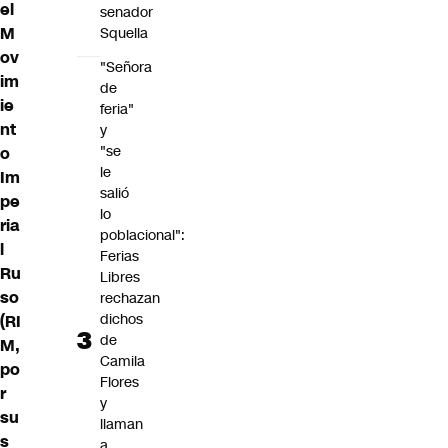
el
senador
M
Squella
ov
"Señora
im
de
ie
feria"
nt
y
"se
o
le
Im
salió
pe
lo
ria
poblacional":
l
Ferias
Ru
Libres
so
rechazan
dichos
(RI
de
M,
Camila
po
Flores
r
y
su
llaman
s
a