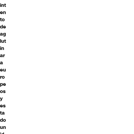
int
en
to
de
ag
lut
in
ar
a
eu
ro
pe
os
y
es
ta
do
un