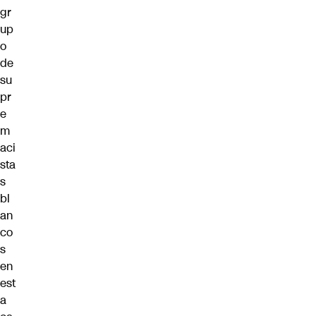
gr
up
o
de
su
pr
e
m
aci
sta
s
bl
an
co
s
en
est
a