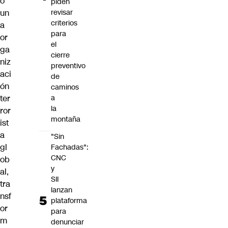
o
piden
un
revisar
criterios
a
para
or
el
ga
cierre
niz
preventivo
aci
de
ón
caminos
ter
a
la
ror
montaña
ist
a
"Sin
gl
Fachadas":
CNC
ob
y
al,
SII
tra
lanzan
nsf
plataforma
or
para
m
denunciar