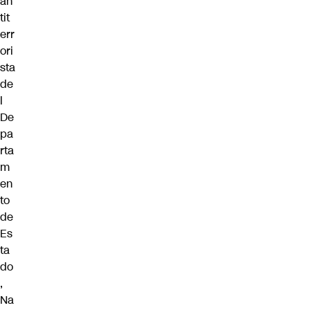
an
tit
err
ori
sta
de
l
De
pa
rta
m
en
to
de
Es
ta
do
,
Na