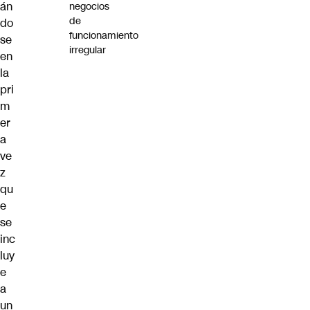
án
negocios
de
do
funcionamiento
se
irregular
en
la
pri
m
er
a
ve
z
qu
e
se
inc
luy
e
a
un