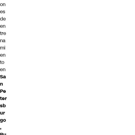
on
es
de
en
tre
na
mi
en
to
en
Sa
n
Pe
ter
sb
ur
go
,
Ru