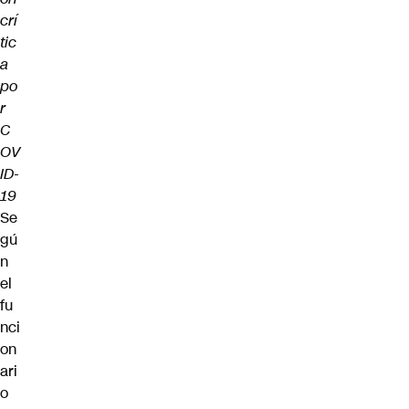
crí
tic
a
po
r
C
OV
ID-
19
Se
gú
n
el
fu
nci
on
ari
o