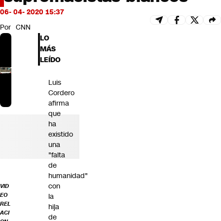
Futuro 360
06- 04- 2020 15:37
Opinión
Por
CNN
LO
MÁS
LEÍDO
Luis
Cordero
afirma
que
ha
existido
una
"falta
de
humanidad"
con
VID
EO
la
REL
hija
ACI
de