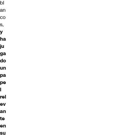
bl
an
co
s,
y
ha
ju
ga
do
un
pa
pe
l
rel
ev
an
te
en
su