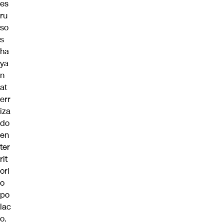
es
ru
so
s
ha
ya
n
at
err
iza
do
en
ter
rit
ori
o
po
lac
o.