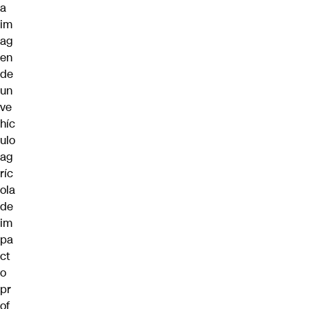
a
im
ag
en
de
un
ve
híc
ulo
ag
ríc
ola
de
im
pa
ct
o
pr
of