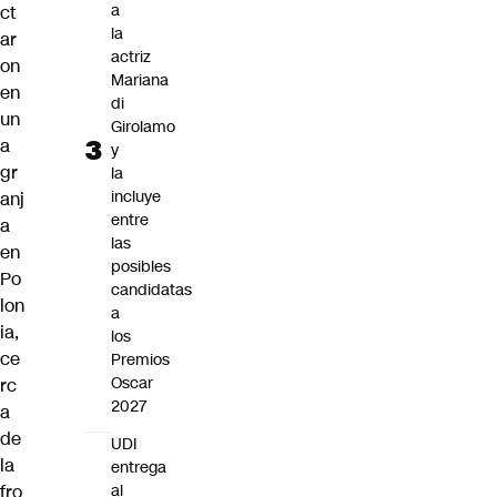
a
ct
la
ar
actriz
on
Mariana
en
di
un
Girolamo
a
y
gr
la
incluye
anj
entre
a
las
en
posibles
Po
candidatas
lon
a
ia
,
los
ce
Premios
Oscar
rc
2027
a
de
UDI
la
entrega
fro
al