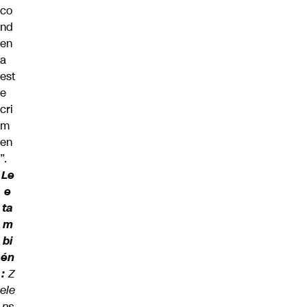
co
nd
en
a
est
e
cri
m
en
”.
Le
e
ta
m
bi
én
:
Z
ele
ns