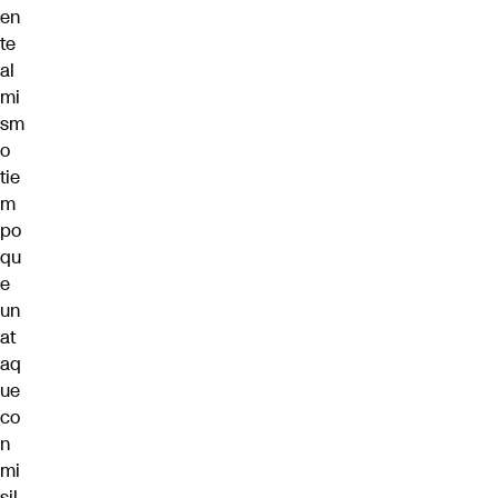
en
te
al
mi
sm
o
tie
m
po
qu
e
un
at
aq
ue
co
n
mi
sil