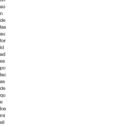
aú
n
de
las
au
tor
id
ad
es
po
lac
as
de
qu
e
los
mi
sil