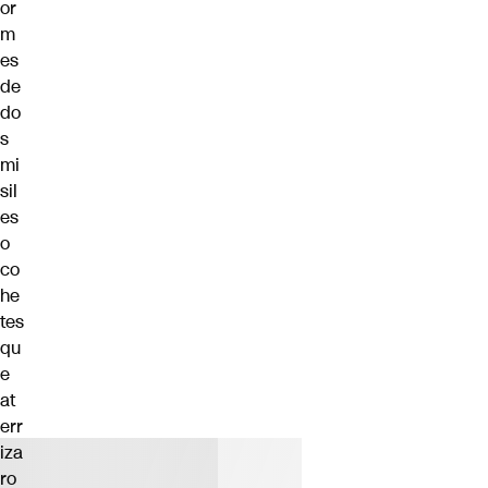
or
m
es
de
do
s
mi
sil
es
o
co
he
tes
qu
e
at
err
iza
ro