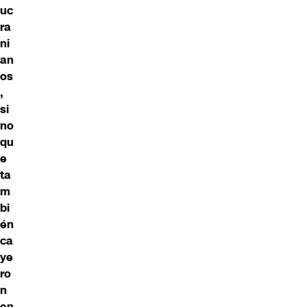
uc
ra
ni
an
os
,
si
no
qu
e
ta
m
bi
én
ca
ye
ro
n
en