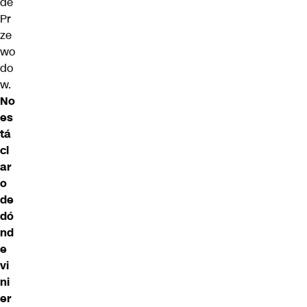
de
Pr
ze
wo
do
w.
No
es
tá
cl
ar
o
de
dó
nd
e
vi
ni
er