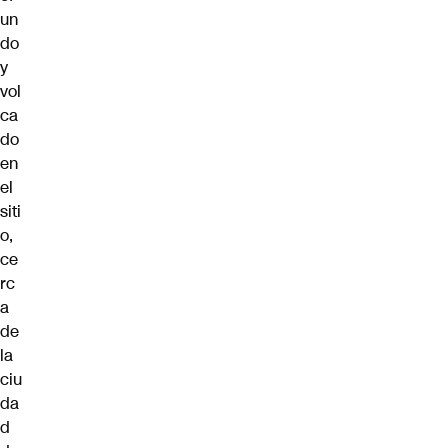
un
do
y
vol
ca
do
en
el
siti
o,
ce
rc
a
de
la
ciu
da
d