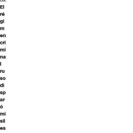
El
ré
gi
m
en
cri
mi
na
l
ru
so
di
sp
ar
ó
mi
sil
es