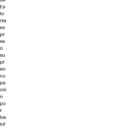
Es
to
nia
ex
pr
es
ó
su
pr
eo
cu
pa
ció
n
po
r
los
inf