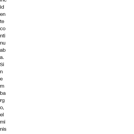
id
en
te
co
nti
nu
ab
a.
Si
n
e
m
ba
rg
o,
el
mi
nis