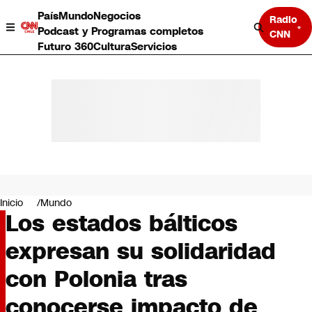
País
Mundo
Negocios
Radio
Podcast y Programas completos
CNN
Futuro 360
Cultura
Servicios
País
Mundo
Negocios
Inicio
Mundo
Los estados bálticos
Deportes
Programas completos
expresan su solidaridad
Cultura
Servicios
con Polonia tras
Bits
CNN Data
conocerse impacto de
CNN tiempo