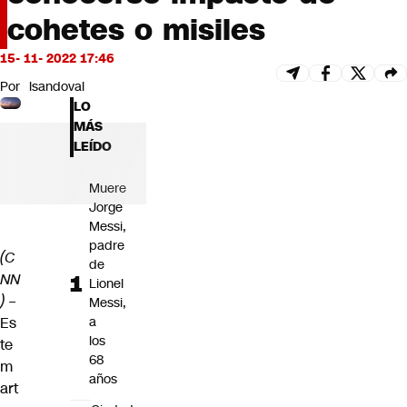
Futuro 360
cohetes o misiles
Opinión
15- 11- 2022 17:46
Por
lsandoval
LO
MÁS
LEÍDO
Muere
Jorge
Messi,
padre
(C
de
NN
Lionel
) –
Messi,
Es
a
los
te
68
m
años
art