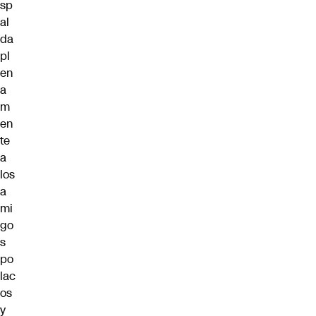
sp
al
da
pl
en
a
m
en
te
a
los
a
mi
go
s
po
lac
os
y