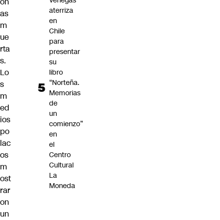
Venegas
on
aterriza
as
en
m
Chile
ue
para
rta
presentar
s.
su
Lo
libro
“Norteña.
s
Memorias
m
de
ed
un
ios
comienzo”
po
en
lac
el
os
Centro
Cultural
m
La
ost
Moneda
rar
on
un