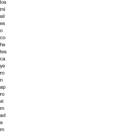
los
mi
sil
es
o
co
he
tes
ca
ye
ro
n
ap
ro
xi
m
ad
a
m