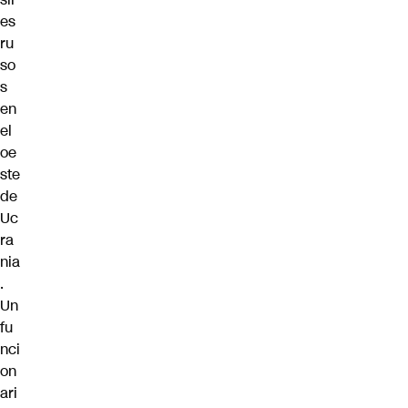
es
ru
so
s
en
el
oe
ste
de
Uc
ra
nia
.
Un
fu
nci
on
ari