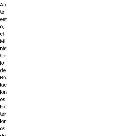
An
te
est
o,
el
Mi
nis
ter
io
de
Re
lac
ion
es
Ex
ter
ior
es
de