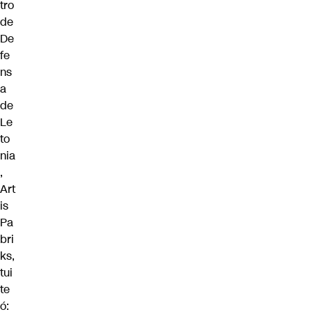
tro
de
De
fe
ns
a
de
Le
to
nia
,
Art
is
Pa
bri
ks,
tui
te
ó: