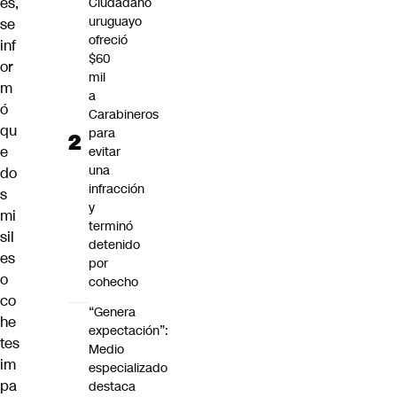
es,
Ciudadano
uruguayo
se
ofreció
inf
$60
or
mil
m
a
ó
Carabineros
qu
para
e
evitar
una
do
infracción
s
y
mi
terminó
sil
detenido
es
por
o
cohecho
co
“Genera
he
expectación”:
tes
Medio
im
especializado
pa
destaca