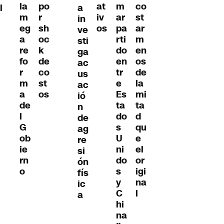
la
po
at
m
co
a
l
m
r
iv
ar
st
in
eg
sh
os
pa
ar
ve
a
oc
rti
m
sti
re
k
do
en
ga
fo
de
en
os
ac
r
co
tr
de
us
m
st
e
la
ac
a
os
Es
mi
ió
de
ta
ta
n
l
do
d
de
G
s
qu
ag
ob
U
e
re
ie
ni
el
si
rn
do
or
ón
o
s
igi
fís
y
na
ic
C
l
a
hi
na