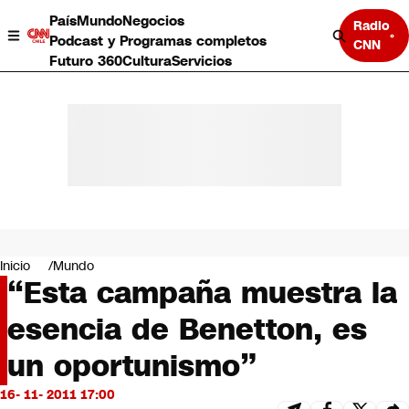
País
Mundo
Negocios
Radio
Podcast y Programas completos
CNN
Futuro 360
Cultura
Servicios
País
Mundo
Negocios
Inicio
Mundo
“Esta campaña muestra la
Deportes
Programas completos
esencia de Benetton, es
Cultura
Servicios
un oportunismo”
Bits
CNN Data
16- 11- 2011 17:00
CNN tiempo