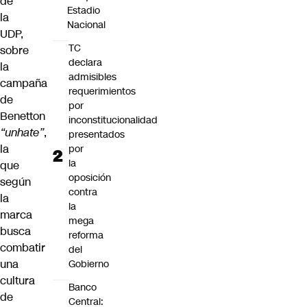
de
Estadio
la
Nacional
UDP,
TC
sobre
declara
la
admisibles
campaña
requerimientos
de
por
Benetton
inconstitucionalidad
“unhate”
,
presentados
la
por
la
que
oposición
según
contra
la
la
marca
mega
busca
reforma
combatir
del
una
Gobierno
cultura
Banco
de
Central: