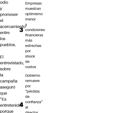
odio
Empresas
y
muestran
optimismo
promover
menor
el
y
acercamiento
condiciones
entre
financieras
los
más
pueblos.
estrechas
por
shock
El
de
entrevistado,
costos
sobre
la
Gobierno
campaña
remueve
por
aseguró
“pérdida
que
de
"Es
confianza”
entretenida,
al
porque
director