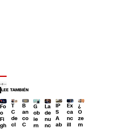
LEE TAMBIÉN
T
B
IP
Ex
¿
G
La
Fo
C
an
S
ca
O
ob
de
o
de
co
A
nc
ze
ie
nu
Fi
cl
C
ab
ill
m
rn
nc
gh