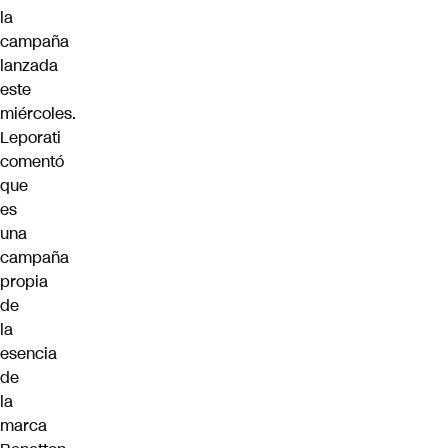
la
campaña
lanzada
este
miércoles.
Leporati
comentó
que
es
una
campaña
propia
de
la
esencia
de
la
marca