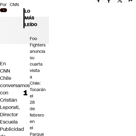
Por
CNN
Futuro 360
LO
Opinión
MÁS
LEÍDO
Foo
Fighters
anuncia
su
En
cuarta
CNN
visita
a
Chile
Chile:
conversamos
Tocarán
con
el
Cristián
28
Leporati,
de
Director
febrero
Escuela
en
el
Publicidad
Parque