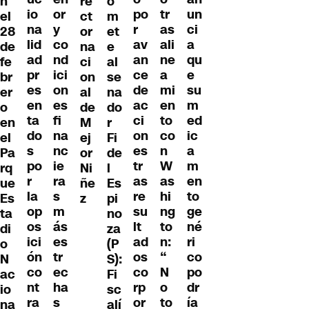
re
o
n
io
or
po
tr
un
ct
m
el
na
y
r
as
ci
or
et
28
lid
co
av
ali
a
na
e
de
ad
nd
an
ne
qu
ci
al
fe
pr
ici
ce
a
e
on
se
br
es
on
de
mi
su
al
na
er
en
es
ac
en
m
de
do
o
ta
fi
ci
to
ed
M
r
en
do
na
on
co
ic
ej
Fi
el
s
nc
es
n
a
or
de
Pa
po
ie
tr
W
m
Ni
l
rq
r
ra
as
as
en
ñe
Es
ue
la
s
re
hi
to
z
pi
Es
op
m
su
ng
ge
no
ta
os
ás
lt
to
né
za
di
ici
es
ad
n:
ri
(P
o
ón
tr
os
“
co
S):
N
co
ec
co
N
po
Fi
ac
nt
ha
rp
o
dr
sc
io
ra
s
or
to
ía
alí
na