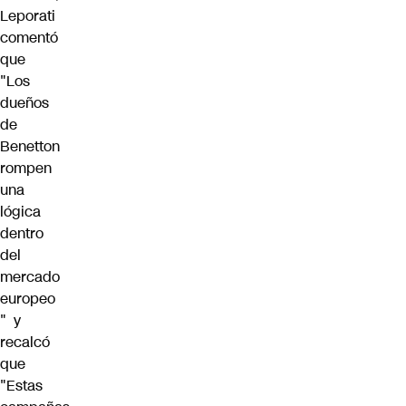
Leporati
comentó
que
"Los
dueños
de
Benetton
rompen
una
lógica
dentro
del
mercado
europeo
" y
recalcó
que
"Estas